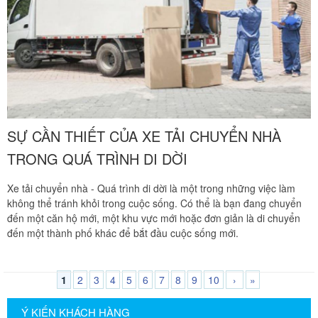
232/2 Cộng Hòa, P.13, Q. Tân Bình
Vợ chồng tôi vừa chuyển về nhà mới ở Chưng cư Thái An
về quận 2. Tôi được biết dịch vụ của Khôi Nguyên đã lâu
và đến nay đã sử dụng dịch vụ chuyển nhà này. Tôi xin
chúng công ty ngày càng phát triển và nâng cao chất
lượng dịch vụ
SỰ CẦN THIẾT CỦA XE TẢI CHUYỂN NHÀ
Mai Hương
TRONG QUÁ TRÌNH DI DỜI
Vĩnh Lộc A - Bình Chánh
Xe tải chuyển nhà - Quá trình di dời là một trong những việc làm
Công ty Khôi Nguyên chuyển hàng của cô bao bọc đóng
không thể tránh khỏi trong cuộc sống. Có thể là bạn đang chuyển
gói rất cẩn thận. Cô rất hài lòng
đến một căn hộ mới, một khu vực mới hoặc đơn giản là di chuyển
đến một thành phố khác để bắt đầu cuộc sống mới.
Cô Loan
57 Tây Thạnh, Tân Phú
1
2
3
4
5
6
7
8
9
10
›
»
Khảo sát nhanh, giá cả hợp lý. Nhân viên nhiệt tình. Chúc
Ý KIẾN KHÁCH HÀNG