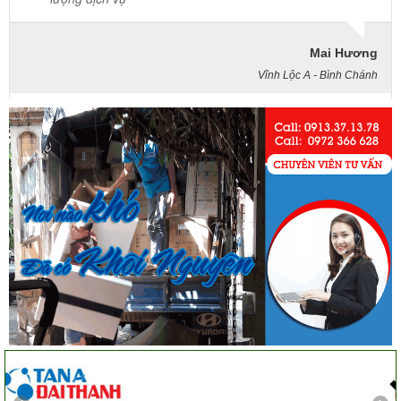
Mai Hương
Vĩnh Lộc A - Bình Chánh
Công ty Khôi Nguyên chuyển hàng của cô bao bọc đóng
gói rất cẩn thận. Cô rất hài lòng
Cô Loan
57 Tây Thạnh, Tân Phú
Khảo sát nhanh, giá cả hợp lý. Nhân viên nhiệt tình. Chúc
công ty ngày càng phát triển. Cảm ơn Khôi Nguyên
Chị Tố Nhi
Tô Hiến Thành - Quận 10