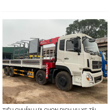
TIÊU CHUẨN LỰA CHỌN DỊCH VỤ XE TẢI