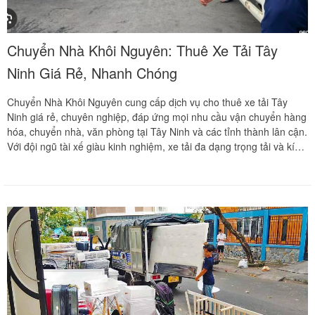
Chuyển Nhà Khôi Nguyên: Thuê Xe Tải Tây
Ninh Giá Rẻ, Nhanh Chóng
Chuyển Nhà Khôi Nguyên cung cấp dịch vụ cho thuê xe tải Tây
Ninh giá rẻ, chuyên nghiệp, đáp ứng mọi nhu cầu vận chuyển hàng
hóa, chuyển nhà, văn phòng tại Tây Ninh và các tỉnh thành lân cận.
Với đội ngũ tài xế giàu kinh nghiệm, xe tải đa dạng trọng tải và kích
thước thùng, Khôi Nguyên cam kết mang đến dịch vụ nhanh chóng,
an toàn và tiết kiệm nhất cho khách hàng. Bài viết này sẽ phân tích
những lợi ích khi sử dụng dịch vụ thuê xe tải, đồng thời cung cấp
thông tin chi tiết về các loại xe tải, bảng giá và quy trình làm việc
của Chuyển Nhà Khôi Nguyên.