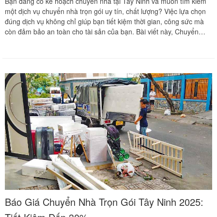
Bạn đang có kế hoạch chuyển nhà tại Tây Ninh và muốn tìm kiếm
một dịch vụ chuyển nhà trọn gói uy tín, chất lượng? Việc lựa chọn
đúng dịch vụ không chỉ giúp bạn tiết kiệm thời gian, công sức mà
còn đảm bảo an toàn cho tài sản của bạn. Bài viết này, Chuyển
Nhà Khôi Nguyên sẽ chia sẻ những kinh nghiệm và mẹo hữu ích để
bạn có thể đưa ra quyết định sáng suốt nhất. Nếu bạn đang tìm
kiếm một dịch vụ chuyển nhà trọn gói chuyên nghiệp, hãy tham
khảo Dịch vụ chuyển nhà trọn gói của chúng tôi.
Báo Giá Chuyển Nhà Trọn Gói Tây Ninh 2025: