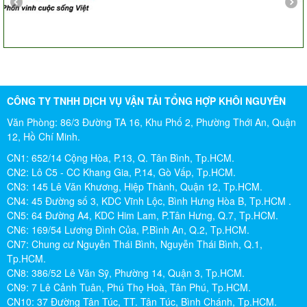
CÔNG TY TNHH DỊCH VỤ VẬN TẢI TỔNG HỢP KHÔI NGUYÊN
Văn Phòng: 86/3 Đường TA 16, Khu Phố 2, Phường Thới An, Quận
12, Hồ Chí Minh.
CN1: 652/14 Cộng Hòa, P.13, Q. Tân Bình, Tp.HCM.
CN2: Lô C5 - CC Khang Gia, P.14, Gò Vấp, Tp.HCM.
CN3: 145 Lê Văn Khương, Hiệp Thành, Quận 12, Tp.HCM.
CN4: 45 Đường số 3, KDC Vĩnh Lộc, Bình Hưng Hòa B, Tp.HCM .
CN5: 64 Đường A4, KDC Him Lam, P.Tân Hưng, Q.7, Tp.HCM.
CN6: 169/54 Lương Đình Của, P.Bình An, Q.2, Tp.HCM.
CN7: Chung cư Nguyễn Thái Bình, Nguyễn Thái Bình, Q.1,
Tp.HCM.
CN8: 386/52 Lê Văn Sỹ, Phường 14, Quận 3, Tp.HCM.
CN9: 7 Lê Cảnh Tuân, Phú Thọ Hoà, Tân Phú, Tp.HCM.
CN10: 37 Đường Tân Túc, TT. Tân Túc, Bình Chánh, Tp.HCM.