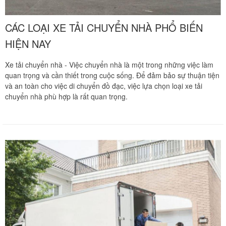
CÁC LOẠI XE TẢI CHUYỂN NHÀ PHỔ BIẾN
HIỆN NAY
Xe tải chuyển nhà - Việc chuyển nhà là một trong những việc làm
quan trọng và cần thiết trong cuộc sống. Để đảm bảo sự thuận tiện
và an toàn cho việc di chuyển đồ đạc, việc lựa chọn loại xe tải
chuyển nhà phù hợp là rất quan trọng.
Vừa qua tôi có chuyển văn phòng từ 3/2 về đường Cộng
Hòa. Ban đầu tôi cũng đắn đo nhiều dịch vụ chuyển nhà
nhưng cuối cùng tôi quyết định chọn công ty Khôi
Nguyên. Tôi thật sự hài lòng. Cảm ơn quý công ty.
Phạm Minh Tuấn