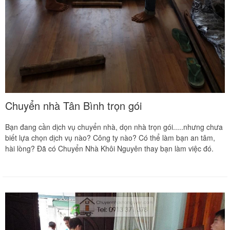
Chuyển nhà Tân Bình trọn gói
Bạn đang cần dịch vụ chuyển nhà, dọn nhà trọn gói.....nhưng chưa
biết lựa chọn dịch vụ nào? Công ty nào? Có thể làm bạn an tâm,
hài lòng? Đã có Chuyển Nhà Khôi Nguyên thay bạn làm việc đó.
Vừa qua tôi có chuyển văn phòng từ 3/2 về đường Cộng
Hòa. Ban đầu tôi cũng đắn đo nhiều dịch vụ chuyển nhà
nhưng cuối cùng tôi quyết định chọn công ty Khôi
Nguyên. Tôi thật sự hài lòng. Cảm ơn quý công ty.
Phạm Minh Tuấn