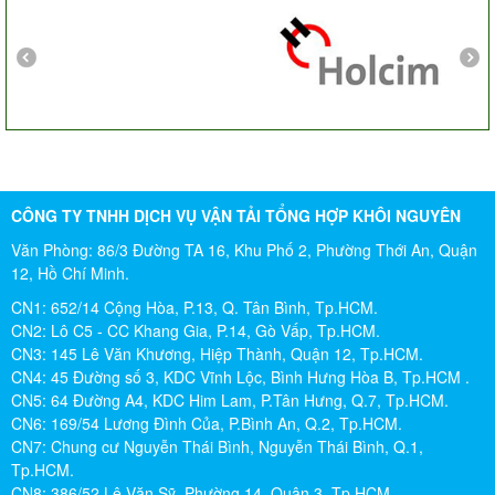
CÔNG TY TNHH DỊCH VỤ VẬN TẢI TỔNG HỢP KHÔI NGUYÊN
Văn Phòng: 86/3 Đường TA 16, Khu Phố 2, Phường Thới An, Quận
12, Hồ Chí Minh.
CN1: 652/14 Cộng Hòa, P.13, Q. Tân Bình, Tp.HCM.
CN2: Lô C5 - CC Khang Gia, P.14, Gò Vấp, Tp.HCM.
CN3: 145 Lê Văn Khương, Hiệp Thành, Quận 12, Tp.HCM.
CN4: 45 Đường số 3, KDC Vĩnh Lộc, Bình Hưng Hòa B, Tp.HCM .
CN5: 64 Đường A4, KDC Him Lam, P.Tân Hưng, Q.7, Tp.HCM.
CN6: 169/54 Lương Đình Của, P.Bình An, Q.2, Tp.HCM.
CN7: Chung cư Nguyễn Thái Bình, Nguyễn Thái Bình, Q.1,
Tp.HCM.
CN8: 386/52 Lê Văn Sỹ, Phường 14, Quận 3, Tp.HCM.