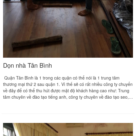
Dọn nhà Tân Bình
Quận Tân Bình là 1 trong các quận có thể nói là 1 trung tâm
thương mại thứ 2 sau quận 1. Vì thế sẽ có rất nhiều công ty chuyển
về đây để có thể thu hút được mật độ khách hàng cao như: Trung
tâm chuyên về đào tạo tiếng anh, công ty chuyên về đào tạo seo,
chuyền về đào tạo IT, … Vì thế sẽ rất cần đến các công ty chuyên
về chuyển văn phòng, chuyển nhà. Và 1 điều thiết yếu ở chỗ đó là
làm sao có thể tìm kiếm được công ty có năng lực di dời được văn
phòng được 1 cách dễ dàng nhất và không làm ảnh hưởng đến các
vật dụng khi di chuyển đó là điều mà các công ty, doanh nghiệp
cần nhất ở người đảm nhiệm việc di chuyển văn phòng.