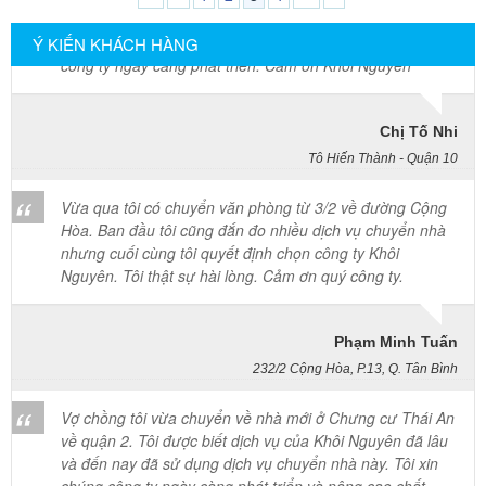
công ty ngày càng phát triển. Cảm ơn Khôi Nguyên
các công ty chuyên về dịch vụ chuyển nhà trọn gói, chuyển văn
phòng.
Ý KIẾN KHÁCH HÀNG
Chị Tố Nhi
Tô Hiến Thành - Quận 10
Vừa qua tôi có chuyển văn phòng từ 3/2 về đường Cộng
Hòa. Ban đầu tôi cũng đắn đo nhiều dịch vụ chuyển nhà
nhưng cuối cùng tôi quyết định chọn công ty Khôi
Nguyên. Tôi thật sự hài lòng. Cảm ơn quý công ty.
Phạm Minh Tuấn
232/2 Cộng Hòa, P.13, Q. Tân Bình
Vợ chồng tôi vừa chuyển về nhà mới ở Chưng cư Thái An
về quận 2. Tôi được biết dịch vụ của Khôi Nguyên đã lâu
và đến nay đã sử dụng dịch vụ chuyển nhà này. Tôi xin
chúng công ty ngày càng phát triển và nâng cao chất
lượng dịch vụ