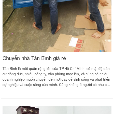
Chuyển nhà Tân Bình giá rẻ
Tân Bình là một quận rộng lớn của TP.Hồ Chí Minh, có mật độ dân
cư đông đúc, nhiều công ty, văn phòng mọc lên, và cũng có nhiều
doanh nghiệp muốn chuyển đến nơi đây để sinh sống và phát triển
sự nghiệp và cuộc sống của mình. Cũng không ít người có nhu cầu
chuyển từ Tân Bình đi nơi khác.....Vì thế nên nhu cầu chuyển nhà,
dọn nhà mọc lên ngày càng nhiều. Chưa kể những dịch vụ dọn nhà
kém chất lượng hoặc làm mất đồ đạc của khách hàng, hoặc thời
gian không linh động làm trễ giờ hoàng đạo của gia chủ. Để có một
dịch vụ chuyển nhà tốt nhất, an toàn - hiệu quả - giá cả phải chăng