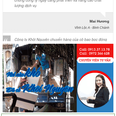
Mai Hương
Vĩnh Lộc A - Bình Chánh
Công ty Khôi Nguyên chuyển hàng của cô bao bọc đóng
gói rất cẩn thận. Cô rất hài lòng
Cô Loan
57 Tây Thạnh, Tân Phú
Khảo sát nhanh, giá cả hợp lý. Nhân viên nhiệt tình. Chúc
công ty ngày càng phát triển. Cảm ơn Khôi Nguyên
Chị Tố Nhi
Tô Hiến Thành - Quận 10