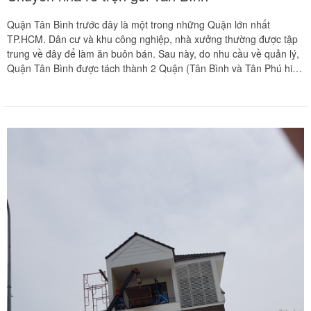
Quận Tân Bình trước đây là một trong những Quận lớn nhất
TP.HCM. Dân cư và khu công nghiệp, nhà xưởng thường được tập
trung về đây để làm ăn buôn bán. Sau này, do nhu cầu về quản lý,
Quận Tân Bình được tách thành 2 Quận (Tân Bình và Tân Phú hiện
nay)......Quận Tân Bình giáp ranh với nhiều Quận khác trên địa bàn
thành phố Hồ Chí Minh như: Bình Tân, Tân Phú, Quận 12, Quận
Gò Vấp, Quận Phú Nhuận, Quận 3, Quận 1, Quận 10 và Quận 11.