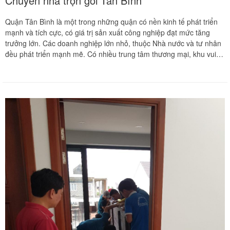
Chuyển nhà trọn gói Tân Bình
Quận Tân Bình là một trong những quận có nền kinh tế phát triển
mạnh và tích cực, có giá trị sản xuất công nghiệp đạt mức tăng
trưởng lớn. Các doanh nghiệp lớn nhỏ, thuộc Nhà nước và tư nhân
đều phát triển mạnh mẽ. Có nhiều trung tâm thương mại, khu vui
chơi lớn được xây dựng ở đây, dân số của quận Tân Bình cũng rất
đông, các trường học, trung tâm văn hóa, chợ được tập trung và
đây là quận có sân bay Tân Sơn Nhất. Vì vậy nhu cầu chuyển nhà,
dọn nhà là rất cao, có nhiều người ngại việc chuyển nhà, vì mất
nhiều thời gian, công sức, mệt mỏi......Họ đã liên hệ với chúng tôi
để được tư vấn và sử dụng dịch vụ của Chuyển Nhà Khôi Nguyên
và 99% là họ dùng lại dịch vụ của chúng tôi. Không những thế
Khách hàng còn giới thiệu người thân, bạn bè sử dụng dịch vụ của
chúng tôi mà không lo ngại về giá cả.