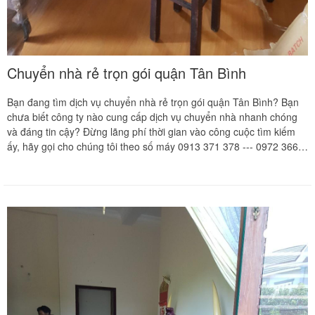
Chuyển nhà rẻ trọn gói quận Tân Bình
Bạn đang tìm dịch vụ chuyển nhà rẻ trọn gói quận Tân Bình? Bạn
chưa biết công ty nào cung cấp dịch vụ chuyển nhà nhanh chóng
và đáng tin cậy? Đừng lãng phí thời gian vào công cuộc tìm kiếm
ấy, hãy gọi cho chúng tôi theo số máy 0913 371 378 --- 0972 366
628, Chuyển Nhà Khôi Nguyên nhận chuyển nhà trọn gói giá rẻ tại
tất cả các quận huyện của thành phố Hồ Chí Minh và các tỉnh. Hãy
liên hệ với chúng tôi ngay để được hưởng những dịch vụ tốt nhất,
Chuyển Nhà Khôi Nguyên luôn sẵn sàng phục vụ bạn.