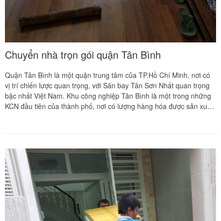
Chuyển nhà trọn gói quận Tân Bình
Quận Tân Bình là một quận trung tâm của TP.Hồ Chí Minh, nơi có
vị trí chiến lược quan trọng, với Sân bay Tân Sơn Nhất quan trọng
bậc nhất Việt Nam. Khu công nghiệp Tân Bình là một trong những
KCN đầu tiên của thành phố, nơi có lượng hàng hóa được sản xuất
và lưu thông khá lớn, đồng thời là nơi tập trung khá đông dân cư,
nhất là các dịch vụ phòng trọ rất phát triển. Các khu đô thị, khu
chung cư, tòa nhà văn phòng mọc lên ngày một nhiều tại Tân Bình.
Vì thế, nhu cầu chuyển nhà trọn gói ở đây đang ngày một tăng cao.