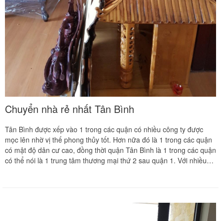
Chuyển nhà rẻ nhất Tân Bình
Tân Bình được xếp vào 1 trong các quận có nhiều công ty được
mọc lên nhờ vị thế phong thủy tốt. Hơn nữa đó là 1 trong các quận
có mật độ dân cư cao, đồng thời quận Tân Bình là 1 trong các quận
có thể nói là 1 trung tâm thương mại thứ 2 sau quận 1. Với nhiều
công ty, doanh nghiệp nổi tiếng trong và ngoài nước, nhiều trụ sở
hành chính quan trọng, nên việc giao thương ở đây rất tấp nập, sôi
động. Vì vậy Công Ty TNHH DV Vận Tải Tổng Hợp Khôi Nguyên
cung cấp dịch vụ Chuyển Nhà Rẻ Nhất Tân Bình và nhiều dịch vụ
khác đi kèm, nhằm tạo điều kiện cho khách hàng chuyển nhà, dọn