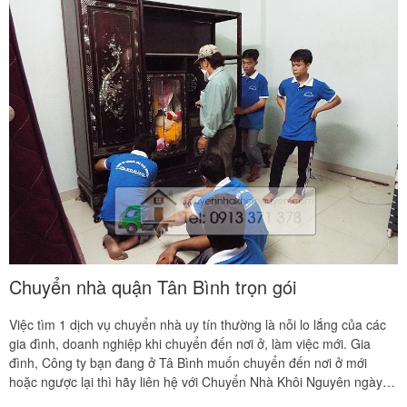
phải kết hợp nhiều yếu tố. Những yếu tố đó Công Ty TNHH DV Vận
Tải Tổng Hợp Khôi Nguyên có đầy đủ, nên khách hàng cứ yên tâm
và sử dụng dịch vụ của chúng tôi.
Chuyển nhà quận Tân Bình trọn gói
Việc tìm 1 dịch vụ chuyển nhà uy tín thường là nỗi lo lắng của các
gia đình, doanh nghiệp khi chuyển đến nơi ở, làm việc mới. Gia
đình, Công ty bạn đang ở Tâ Bình muốn chuyển đến nơi ở mới
hoặc ngược lại thì hãy liên hệ với Chuyển Nhà Khôi Nguyên ngày
nhé.