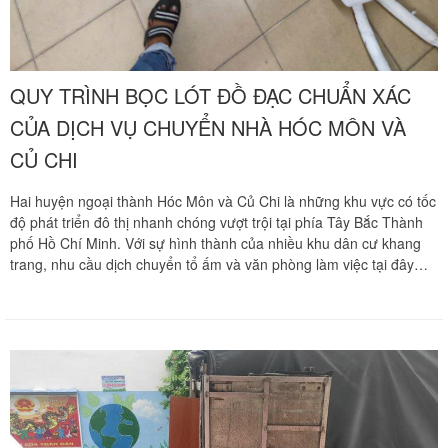
QUY TRÌNH BỌC LÓT ĐỒ ĐẠC CHUẨN XÁC
CỦA DỊCH VỤ CHUYỂN NHÀ HÓC MÔN VÀ
CỦ CHI
Hai huyện ngoại thành Hóc Môn và Củ Chi là những khu vực có tốc
độ phát triển đô thị nhanh chóng vượt trội tại phía Tây Bắc Thành
phố Hồ Chí Minh. Với sự hình thành của nhiều khu dân cư khang
trang, nhu cầu dịch chuyển tổ ấm và văn phòng làm việc tại đây
luôn diễn ra vô cùng sầm uất. Tuy nhiên, hành trình vận chuyển đồ
đạc đường dài vượt quãng đường từ 30 km đến hơn 50 km từ vùng
ven vào nội đô hoặc ngược lại luôn đi kèm nhiều thử thách lớn về
an toàn tài sản. Những rung chấn cơ học liên tục từ mặt đường kết
hợp khói bụi và thời tiết thất thường là nguyên nhân hàng đầu dễ
gây trầy xước, nứt vỡ đồ dùng nếu không được bọc lót kỹ lưỡng.
Chuyển nhà Khôi Nguyên mang đến giải pháp chuyển nhà trọn gói
chuyên nghiệp với quy trình bọc lót đồ đạc chuẩn xác năm lớp