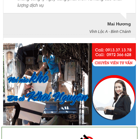
Mai Hương
Vĩnh Lộc A - Bình Chánh
Công ty Khôi Nguyên chuyển hàng của cô bao bọc đóng
gói rất cẩn thận. Cô rất hài lòng
Cô Loan
57 Tây Thạnh, Tân Phú
Khảo sát nhanh, giá cả hợp lý. Nhân viên nhiệt tình. Chúc
công ty ngày càng phát triển. Cảm ơn Khôi Nguyên
Chị Tố Nhi
Tô Hiến Thành - Quận 10