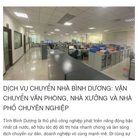
quãng đường trường dài từ 30 km đến hơn 50 km từ vùng ngoại
biên vào nội đô hoặc ngược lại luôn đi kèm những thách thức khắc
nghiệt. Việc tự mình đóng gói, khuân vác các món nội thất cồng
kềnh suốt nhiều ngày liền không chỉ gây kiệt sức mà còn tiềm ẩn
rủi ro hư hại tài sản rất lớn. Chuyển nhà Khôi Nguyên mang đến
giải pháp chuyển nhà trọn gói chuyên nghiệp tại Củ Chi, cam kết
giúp gia đình bạn tiết kiệm tối đa thời gian, công sức và an tâm ổn
định tổ ấm mới ngay trong ngày. Quý khách hàng cần khảo sát địa
hình thực tế và nhận báo giá ưu đãi tốt nhất hãy gọi ngay hotline
hỗ trợ liên tục 24 trên 7 qua số 0913 371 378 hoặc 0972 366 628
để nhận phản hồi siêu tốc từ đội ngũ Khôi Nguyên.
DỊCH VỤ CHUYỂN NHÀ BÌNH DƯƠNG: VẬN
CHUYỂN VĂN PHÒNG, NHÀ XƯỞNG VÀ NHÀ
PHỐ CHUYÊN NGHIỆP
Tỉnh Bình Dương là thủ phủ công nghiệp phát triển năng động bậc
nhất cả nước, sở hữu tốc độ đô thị hóa nhanh chóng và làn sóng
dịch chuyển cư dân, doanh nghiệp vô cùng mạnh mẽ. Đi cùng sự