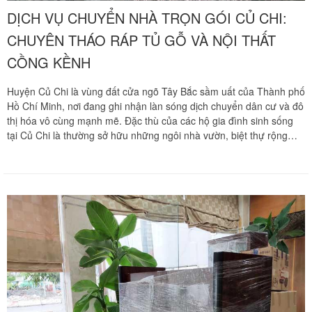
DỊCH VỤ CHUYỂN NHÀ TRỌN GÓI CỦ CHI:
CHUYÊN THÁO RÁP TỦ GỖ VÀ NỘI THẤT
CỒNG KỀNH
Huyện Củ Chi là vùng đất cửa ngõ Tây Bắc sầm uất của Thành phố
Hồ Chí Minh, nơi đang ghi nhận làn sóng dịch chuyển dân cư và đô
thị hóa vô cùng mạnh mẽ. Đặc thù của các hộ gia đình sinh sống
tại Củ Chi là thường sở hữu những ngôi nhà vườn, biệt thự rộng
thoáng với lượng đồ đạc nội thất rất lớn. Trong đó, có không ít món
đồ gỗ tự nhiên quý hiếm kích thước đồ sộ như tủ quần áo bốn
cánh, phản gỗ nguyên tấm, sập gụ, tủ thờ chạm khắc tinh xảo hay
các hệ tủ bếp gỗ công nghiệp hiện đại sát trần. Khi dời tổ ấm vượt
quãng đường dài hàng chục cây số từ ngoại thành vào trung tâm
hoặc ngược lại, việc đóng gói, tháo dỡ và vận chuyển an toàn khối
Vừa qua tôi có chuyển văn phòng từ 3/2 về đường Cộng
tài sản cồng kềnh này luôn là trở ngại lớn nhất của gia chủ. Chuyển
Hòa. Ban đầu tôi cũng đắn đo nhiều dịch vụ chuyển nhà
nhà Khôi Nguyên mang đến giải pháp chuyển nhà trọn gói chuyên
nhưng cuối cùng tôi quyết định chọn công ty Khôi
nghiệp tại Củ Chi, cam kết bảo vệ vẹn nguyên mọi cấu trúc mộc và
Nguyên. Tôi thật sự hài lòng. Cảm ơn quý công ty.
giá trị thẩm mỹ của tài sản. Quý khách hàng cần khảo sát địa hình
thực tế và nhận bảng báo giá ưu đãi tốt nhất hãy gọi ngay hotline
hỗ trợ liên tục 24 trên 7 qua số 0913 371 378 hoặc 0972 366 628
Phạm Minh Tuấn