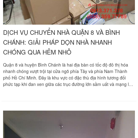
DỊCH VỤ CHUYỂN NHÀ QUẬN 8 VÀ BÌNH
CHÁNH: GIẢI PHÁP DỌN NHÀ NHANH
CHÓNG QUA HẺM NHỎ
Quận 8 và huyện Bình Chánh là hai địa bàn có tốc độ đô thị hóa
nhanh chóng vượt trội tại cửa ngõ phía Tây và phía Nam Thành
phố Hồ Chí Minh. Đây là khu vực có đặc thù địa hình tương đối
phức tạp khi đan xen giữa các trục đường lớn sầm uất và mạng lưới
kênh rạch, ngõ hẻm chằng chịt, sâu hút. Nhiều tuyến hẻm trên
đường Phạm Thế Hiển, Tùng Thiện Vương, Ba Đình thuộc Quận 8
hay các khu dân cư tự phát tại xã Vĩnh Lộc A, Vĩnh Lộc B, Bình
Hưng thuộc Bình Chánh thường rất nhỏ hẹp, dốc dẹp và dễ bị ngập
nước mỗi khi triều cường dâng cao. Khi phát sinh nhu cầu di dời tổ
ấm hay văn phòng làm việc tại đây, việc bốc xếp và vận chuyển đồ
đạc cồng kềnh qua các lối đi siêu hẹp luôn là thử thách cực kỳ lớn
đối với mọi gia đình. Chuyển nhà Khôi Nguyên mang đến giải pháp