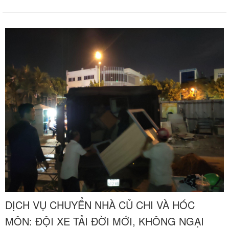
này luôn diễn ra vô cùng nhộn nhịp. Hành trình chuyển nhà liên
tỉnh từ các thành phố lớn của Bình Dương như Thủ Dầu Một,
Thuận An, Dĩ An, Tân Uyên, Bến Cát về các quận nội thành Sài
Gòn vượt quãng đường trường dài từ 30 km đến hơn 60 km luôn
đối mặt với những thử thách lớn về thời gian, giấy phép lưu thông
và áp lực đường trường dằn xóc. Chuyển nhà Khôi Nguyên mang
đến giải pháp chuyển nhà trọn gói liên tỉnh chuyên nghiệp từ A đến
Z, cam kết tháo gỡ hoàn toàn gánh nặng công việc cho gia đình
bạn, bàn giao tổ ấm mới khang trang ngay trong ngày. Quý khách
hàng cần khảo sát địa hình thực tế và nhận báo giá ưu đãi tốt nhất
hãy gọi ngay hotline hỗ trợ liên tục 24 trên 7 qua số 0913 371 378
hoặc 0972 366 628 để nhận phản hồi siêu tốc từ đội ngũ Khôi
Nguyên.
DỊCH VỤ CHUYỂN NHÀ CỦ CHI VÀ HÓC
MÔN: ĐỘI XE TẢI ĐỜI MỚI, KHÔNG NGẠI