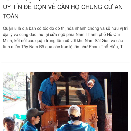
UY TÍN ĐỂ DỌN VỀ CĂN HỘ CHUNG CƯ AN
TOÀN
Quận 8 là địa bàn có tốc độ đô thị hóa nhanh chóng và sở hữu vị trí
địa lý vô cùng đặc thù tại cửa ngõ phía Nam Thành phố Hồ Chí
Minh, kết nối các quận trung tâm cũ với khu Nam Sài Gòn và các
tỉnh miền Tây Nam Bộ qua các trục lộ lớn như Phạm Thế Hiển, Tạ
Quang Bửu hay đại lộ Võ Văn Kiệt. Đi cùng làn sóng nâng cao chất
lượng cuộc sống là xu hướng dịch chuyển không gian sống từ các
ngôi nhà phố cũ kỹ, ngập nước vùng ven về các căn hộ chung cư
hiện đại, khang trang tại các dự án sầm uất như The Pegasuite,
Topaz City, Tara Residences hay Diamond Riverside. Tuy nhiên,
hành trình di dời toàn bộ tài sản giá trị lớn về căn hộ cao tầng luôn
đặt ra những bài toán hóc búa về an toàn kỹ thuật và thủ tục hành
chính khắt khe của ban quản lý tòa nhà. Để giúp quý khách hàng
giải quyết triệt để rào cản này và an tâm sớm ổn định cuộc sống
mới, Chuyển nhà Khôi Nguyên mang đến giải pháp chuyển nhà
trọn gói chuyên nghiệp tại Quận 8, cam kết bảo vệ vẹn toàn tài sản
của gia đình bạn từ những chi tiết nhỏ nhất. Quý khách hàng cần
khảo sát địa hình thực tế chung cư và nhận báo giá ưu đãi hãy gọi