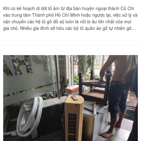
Khi có kế hoạch di dời tổ ấm từ địa bàn huyện ngoại thành Củ Chi
vào trung tâm Thành phố Hồ Chí Minh hoặc ngược lại, việc xử lý và
vận chuyển các hệ tủ gỗ đồ sộ luôn là nỗi lo âu lớn nhất của mọi
gia chủ. Nhiều gia đình sở hữu các bộ tủ quần áo gỗ tự nhiên gõ
đỏ, căm xe nguyên khối chạm khắc tinh xảo hoặc hệ tủ công
nghiệp kịch trần hiện đại đắt tiền thường lúng túng không biết nên
gửi gắm tài sản cho đơn vị vận tải nào. Thực tế cho thấy, phần lớn
các đơn vị chuyển dọn thông thường chỉ cung cấp lao động phổ
thông bốc xếp thô sơ, dẫn đến rủi ro làm lờn ren ốc vít cam, gãy
mộng gỗ hoặc sứt mẻ bề mặt sơn trong quá trình thi công. Việc tìm
kiếm một đơn vị dọn nhà chuyên nghiệp có sẵn thợ mộc tay nghề
cao đi kèm theo xe với mức chi phí tiết kiệm chính là giải pháp tối
ưu nhất để bảo vệ vẹn toàn tài sản của gia đình bạn. Chuyển nhà
Khôi Nguyên tự hào mang đến giải pháp chuyển nhà trọn gói tích
hợp đội thợ mộc mộc mỹ nghệ chuyên sâu, cam kết bảo vệ vẹn
nguyên mọi cấu trúc mộc của gia đình bạn. Quý khách hàng cần tư
vấn phương án và nhận báo giá ưu đãi tốt nhất hãy liên hệ ngay
hotline hỗ trợ liên tục 24 trên 7 qua số 0913 371 378 hoặc 0972
366 628 để nhận phản hồi siêu tốc từ đội ngũ Khôi Nguyên.