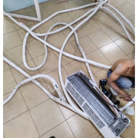
hẻm nhỏ hẹp dốc dẹp có mật độ dân cư đông đúc. Để giúp quý
khách hàng giải quyết triệt để rào cản này và an tâm sớm ổn định
cuộc sống mới, Chuyển nhà Khôi Nguyên mang đến giải pháp
chuyển nhà trọn gói chuyên nghiệp với đội ngũ thợ lành nghề hỗ trợ
tháo ráp giường tủ và đồ điện lạnh an toàn với mức chi phí tiết kiệm
tốt nhất thị trường. Quý khách hàng cần khảo sát thực tế địa hình
hẻm sâu và nhận báo giá ưu đãi hãy gọi ngay hotline hỗ trợ hoạt
động liên tục 24 trên 7 qua số 0913 371 378 hoặc 0972 366 628 để
nhận phản hồi siêu tốc từ đội ngũ Khôi Nguyên.