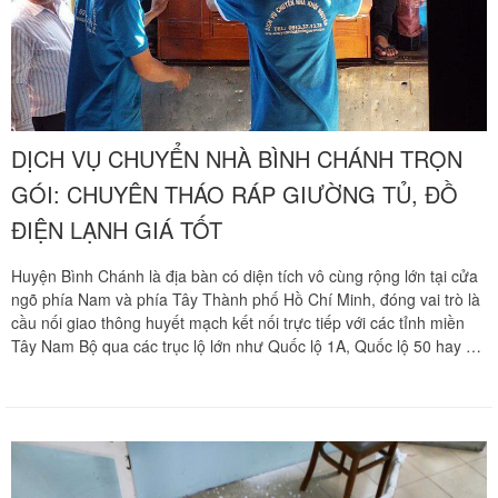
ngay hotline hỗ trợ hoạt động liên tục 24 trên 7 qua số 0913 371
378 hoặc 0972 366 628 để nhận phản hồi siêu tốc từ đội ngũ Khôi
Nguyên.
DỊCH VỤ CHUYỂN NHÀ BÌNH CHÁNH TRỌN
GÓI: CHUYÊN THÁO RÁP GIƯỜNG TỦ, ĐỒ
ĐIỆN LẠNH GIÁ TỐT
Huyện Bình Chánh là địa bàn có diện tích vô cùng rộng lớn tại cửa
ngõ phía Nam và phía Tây Thành phố Hồ Chí Minh, đóng vai trò là
cầu nối giao thông huyết mạch kết nối trực tiếp với các tỉnh miền
Tây Nam Bộ qua các trục lộ lớn như Quốc lộ 1A, Quốc lộ 50 hay đại
lộ Nguyễn Văn Linh. Đi cùng với làn sóng đô thị hóa mạnh mẽ là
nhu cầu di dời tổ ấm, thay đổi văn phòng làm việc ngày càng tăng
cao tại các xã Bình Hưng, Phong Phú, Đa Phước, Vĩnh Lộc A, Vĩnh
Lộc B hay thị trấn Tân Túc. Tuy nhiên, việc vận chuyển đồ đạc tại
khu vực này luôn đối mặt với những thử thách lớn về địa hình ngập
nước do triều cường sông nước dọc trục Quốc lộ 50 hoặc các con