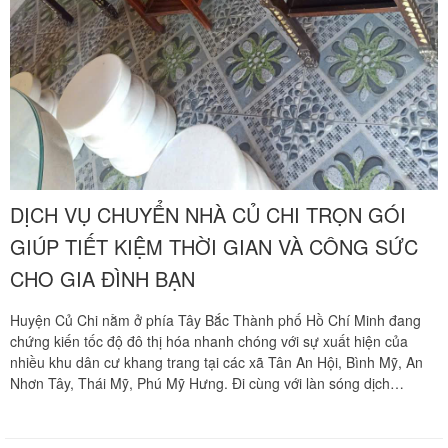
DỊCH VỤ CHUYỂN NHÀ CỦ CHI TRỌN GÓI
GIÚP TIẾT KIỆM THỜI GIAN VÀ CÔNG SỨC
CHO GIA ĐÌNH BẠN
Huyện Củ Chi nằm ở phía Tây Bắc Thành phố Hồ Chí Minh đang
chứng kiến tốc độ đô thị hóa nhanh chóng với sự xuất hiện của
nhiều khu dân cư khang trang tại các xã Tân An Hội, Bình Mỹ, An
Nhơn Tây, Thái Mỹ, Phú Mỹ Hưng. Đi cùng với làn sóng dịch
chuyển không gian sống là nhu cầu dọn nhà ngày càng tăng cao
của cư dân địa phương và các gia đình từ trung tâm dời về. Tuy
nhiên, hành trình vận chuyển toàn bộ khối lượng tài sản lớn vượt