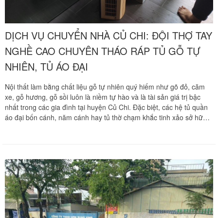
DỊCH VỤ CHUYỂN NHÀ CỦ CHI: ĐỘI THỢ TAY
NGHỀ CAO CHUYÊN THÁO RÁP TỦ GỖ TỰ
NHIÊN, TỦ ÁO ĐẠI
Nội thất làm bằng chất liệu gỗ tự nhiên quý hiếm như gõ đỏ, căm
xe, gỗ hương, gỗ sồi luôn là niềm tự hào và là tài sản giá trị bậc
nhất trong các gia đình tại huyện Củ Chi. Đặc biệt, các hệ tủ quần
áo đại bốn cánh, năm cánh hay tủ thờ chạm khắc tinh xảo sở hữu
trọng lượng vô cùng nặng và kết cấu mộng gỗ đan cài chịu lực khắt
khe. Khi có nhu cầu dịch chuyển tổ ấm từ Củ Chi đi các quận nội
thành hoặc ngược lại, việc di dời các khối gỗ khổng lồ này luôn là
một bài toán kỹ thuật cực kỳ hóc búa. Khác với đồ gỗ công nghiệp
dán keo, đồ gỗ tự nhiên nguyên khối rất nặng, dễ nứt mẻ góc cạnh
chạm trổ tinh xảo hoặc biến dạng hệ thống mộng âm dương nếu
quá trình tháo lắp không đúng kỹ thuật. Chuyển nhà Khôi Nguyên
mang đến giải pháp dọn nhà trọn gói chuyên nghiệp tại Củ Chi với
đội thợ mộc lành nghề có thâm niên thực chiến dày dặn, cam kết