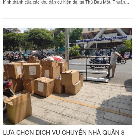
hình thành của các khu dân cư hiện đại tại Thủ Dầu Một, Thuận
An, Dĩ An, Bến Cát, Tân Uyên là sự phát triển vượt trội của các văn
phòng đại diện, nhà xưởng quy mô lớn tại các khu công nghiệp
trọng điểm như VSIP, Sóng Thần, Mỹ Phước, Đồng An. Nhu cầu di
dời không gian sống của các hộ gia đình, chuyển dịch văn phòng
làm việc của doanh nghiệp hay luân chuyển máy móc nhà xưởng
giữa Bình Dương và các tỉnh lân cận luôn đặt ra những bài toán
hóc búa về an toàn kỹ thuật, thời gian thi công và năng lực vận tải
chuyên dụng. Để giúp quý khách hàng giải quyết triệt để rào cản
này và nhanh chóng ổn định hoạt động kinh doanh, sản xuất, tổ ấm
mới, Chuyển nhà Khôi Nguyên mang đến giải pháp vận chuyển
trọn gói chuyên nghiệp tại Bình Dương, cam kết bảo vệ vẹn toàn tài
sản của gia đình và doanh nghiệp bạn từ những chi tiết nhỏ nhất.
Quý khách hàng cần khảo sát địa hình thực tế và nhận báo giá ưu
đãi hãy gọi ngay hotline hỗ trợ hoạt động liên tục 24 trên 7 qua số
0913 371 378 hoặc 0972 366 628 để nhận phản hồi siêu tốc từ đội
ngũ Khôi Nguyên.
LỰA CHỌN DỊCH VỤ CHUYỂN NHÀ QUẬN 8