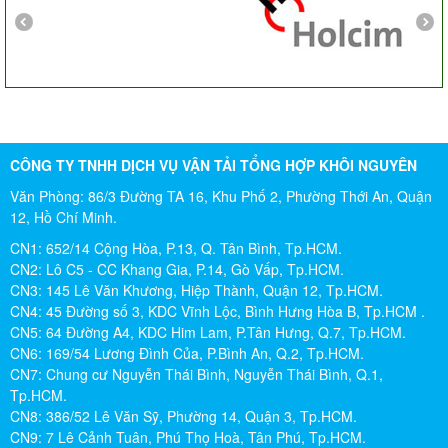
CÔNG TY TNHH DỊCH VỤ VẬN TẢI TỔNG HỢP KHÔI NGUYÊN
Văn Phòng: 86/3 Đường TA 16, Khu Phố 2, Phường Thới An, Quận
12, Hồ Chí Minh.
CN1: 652/14 Cộng Hòa, P.13, Q. Tân Bình, Tp.HCM.
CN2: Lô C5 - CC Khang Gia, P.14, Gò Vấp, Tp.HCM.
CN3: 145 Lê Văn Khương, Hiệp Thành, Quận 12, Tp.HCM.
CN4: 45 Đường số 3, KDC Vĩnh Lộc, Bình Hưng Hòa B, Tp.HCM .
CN5: 64 Đường A4, KDC Him Lam, P.Tân Hưng, Q.7, Tp.HCM.
CN6: 169/54 Lương Đình Của, P.Bình An, Q.2, Tp.HCM.
CN7: Chung cư Nguyễn Thái Bình, Nguyễn Thái Bình, Q.1,
Tp.HCM.
CN8: 386/52 Lê Văn Sỹ, Phường 14, Quận 3, Tp.HCM.
CN9: 7 Lê Cảnh Tuân, Phú Thọ Hoà, Tân Phú, Tp.HCM.