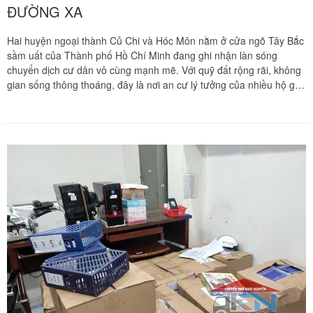
ĐƯỜNG XA
Hai huyện ngoại thành Củ Chi và Hóc Môn nằm ở cửa ngõ Tây Bắc
sầm uất của Thành phố Hồ Chí Minh đang ghi nhận làn sóng
chuyển dịch cư dân vô cùng mạnh mẽ. Với quỹ đất rộng rãi, không
gian sống thông thoáng, đây là nơi an cư lý tưởng của nhiều hộ gia
đình mong muốn xây dựng những ngôi nhà vườn, biệt thự hay căn
hộ hiện đại. Tuy nhiên, đặc thù khoảng cách địa lý từ khu vực vùng
ven này vào trung tâm thành phố hoặc đi các tỉnh lân cận thường
rất xa, dao động từ 30 km đến hơn 50 km. Khối lượng đồ đạc gia
đình cồng kềnh kết hợp hành trình di dời đường dài luôn là áp lực
lớn, đòi hỏi phương án vận chuyển bằng các dòng phương tiện
chuyên dụng kiên cố. Chuyển nhà Khôi Nguyên mang đến dịch vụ
chuyển nhà trọn gói chuyên nghiệp tại Củ Chi và Hóc Môn với đội
ngũ xe tải đời mới hiện đại, cam kết đồng hành cùng gia đình bạn
chinh phục mọi nẻo đường xa một cách an toàn và nhanh chóng
nhất. Quý khách hàng cần khảo sát địa hình thực tế và nhận báo
giá ưu đãi tốt nhất hãy gọi ngay hotline hỗ trợ liên tục 24 trên 7 qua
số 0913 371 378 hoặc 0972 366 628 để nhận phản hồi siêu tốc từ
đội ngũ Khôi Nguyên.