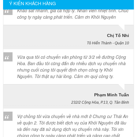
thức cực kỳ lớn về mặt thời gian và công sức. Việc tự mình đóng
công ty ngày càng phát triển. Cảm ơn Khôi Nguyên
Ý KIẾN KHÁCH HÀNG
gói, tháo dỡ nội thất cồng kềnh gần như là quá tải và dễ phát sinh
các hư hỏng đáng tiếc dọc đường dằn xóc. Chuyển nhà Khôi
Nguyên mang đến giải pháp chuyển nhà liên tỉnh trọn gói siêu tốc,
Chị Tố Nhi
cam kết hoàn thành toàn bộ quy trình dọn dẹp và bàn giao nhà mới
Tô Hiến Thành - Quận 10
vẹn toàn ngay trong ngày để gia đình bạn sớm ổn định nhịp sống
bình an. Quý khách hàng cần khảo sát địa hình thực tế và nhận
Vừa qua tôi có chuyển văn phòng từ 3/2 về đường Cộng
báo giá ưu đãi tốt nhất hãy gọi ngay hotline hỗ trợ liên tục 24 trên 7
Hòa. Ban đầu tôi cũng đắn đo nhiều dịch vụ chuyển nhà
qua số 0913 371 378 hoặc 0972 366 628 để nhận phản hồi siêu
nhưng cuối cùng tôi quyết định chọn công ty Khôi
tốc từ đội ngũ Khôi Nguyên.
Nguyên. Tôi thật sự hài lòng. Cảm ơn quý công ty.
Phạm Minh Tuấn
232/2 Cộng Hòa, P.13, Q. Tân Bình
Vợ chồng tôi vừa chuyển về nhà mới ở Chưng cư Thái An
về quận 2. Tôi được biết dịch vụ của Khôi Nguyên đã lâu
và đến nay đã sử dụng dịch vụ chuyển nhà này. Tôi xin
chúng công ty ngày càng phát triển và nâng cao chất
lượng dịch vụ