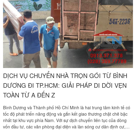
nghiêm ngặt, cam kết bảo vệ vẹn toàn tài sản của gia đình bạn trên
mọi nẻo đường. Quý khách hàng cần khảo sát địa hình thực tế và
nhận báo giá ưu đãi tốt nhất hãy gọi ngay hotline hỗ trợ liên tục 24
trên 7 qua số 0913 371 378 hoặc 0972 366 628 để nhận phản hồi
siêu tốc từ đội ngũ Khôi Nguyên.
DỊCH VỤ CHUYỂN NHÀ TRỌN GÓI TỪ BÌNH
DƯƠNG ĐI TP.HCM: GIẢI PHÁP DI DỜI VẸN
TOÀN TỪ A ĐẾN Z
Bình Dương và Thành phố Hồ Chí Minh là hai trung tâm kinh tế có
tốc độ phát triển năng động và gắn kết giao thương chặt chẽ bậc
nhất tại khu vực phía Nam. Với sự dịch chuyển liên tục của dòng
vốn đầu tư, các văn phòng đại diện và làn sóng cư dân định cư,
nhu cầu chuyển dời nhà cửa, văn phòng làm việc giữa hai địa bàn