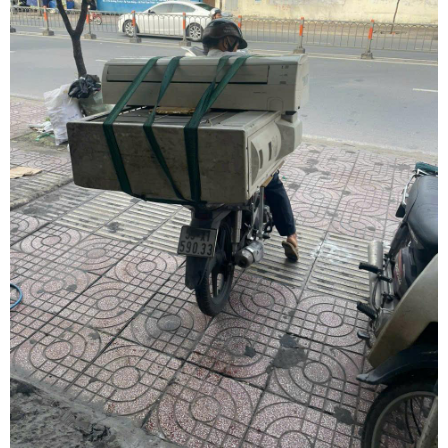
tháo ráp các hệ tủ gỗ tự nhiên an toàn tuyệt đối. Quý khách hàng
cần tư vấn phương án thi công nhanh chóng và nhận báo giá ưu
đãi tốt nhất hãy gọi ngay hotline hỗ trợ liên tục 24 trên 7 qua số
0913 371 378 hoặc 0972 366 628 để nhận phản hồi siêu tốc từ đội
ngũ Khôi Nguyên.