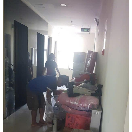
chuyển nhà trọn gói chuyên biệt cho khu vực Quận 8 và Bình
Chánh, cam kết dọn nhà siêu tốc, bọc lót kỹ lưỡng và vượt qua mọi
trở ngại hẻm sâu chật hẹp một cách an toàn nhất. Quý khách hàng
cần khảo sát địa hình thực tế và nhận báo giá ưu đãi tốt nhất hãy
gọi ngay hotline hỗ trợ liên tục 24 trên 7 qua số 0913 371 378 hoặc
0972 366 628 để nhận phản hồi siêu tốc từ đội ngũ Khôi Nguyên.