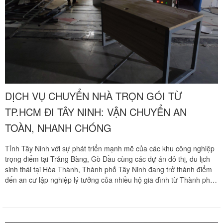
tế và nhận bảng báo giá tốt nhất hãy gọi ngay hotline hỗ trợ liên tục
24/7 qua số 0913 371 378 hoặc 0972 366 628 để nhận phản hồi
siêu tốc từ đội ngũ Khôi Nguyên.
DỊCH VỤ CHUYỂN NHÀ TRỌN GÓI TỪ
TP.HCM ĐI TÂY NINH: VẬN CHUYỂN AN
TOÀN, NHANH CHÓNG
Tỉnh Tây Ninh với sự phát triển mạnh mẽ của các khu công nghiệp
trọng điểm tại Trảng Bàng, Gò Dầu cùng các dự án đô thị, du lịch
sinh thái tại Hòa Thành, Thành phố Tây Ninh đang trở thành điểm
đến an cư lập nghiệp lý tưởng của nhiều hộ gia đình từ Thành phố
Hồ Chí Minh. Hành trình di dời tổ ấm vượt quãng đường dài luôn đi
kèm những thách thức lớn về việc bảo vệ an toàn cho đồ đạc gia
đình trước áp lực đường trường dằn xóc. Thay vì tự mình xoay sở
đóng gói, tháo lắp kiệt sức suốt nhiều ngày, việc lựa chọn một giải