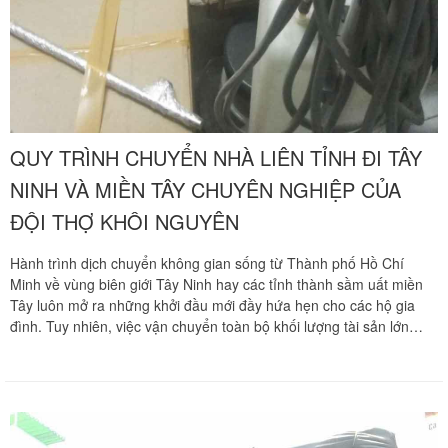
QUY TRÌNH CHUYỂN NHÀ LIÊN TỈNH ĐI TÂY
NINH VÀ MIỀN TÂY CHUYÊN NGHIỆP CỦA
ĐỘI THỢ KHÔI NGUYÊN
Hành trình dịch chuyển không gian sống từ Thành phố Hồ Chí
Minh về vùng biên giới Tây Ninh hay các tỉnh thành sầm uất miền
Tây luôn mở ra những khởi đầu mới đầy hứa hẹn cho các hộ gia
đình. Tuy nhiên, việc vận chuyển toàn bộ khối lượng tài sản lớn
vượt quãng đường trường dài từ 130 km đến hơn 230 km luôn đi
kèm những thách thức lớn về an toàn đồ đạc trước áp lực dằn xóc
cơ học dọc đường. Quãng đường di chuyển dài qua nhiều cầu lớn
và các tuyến lộ nông thôn đòi hỏi công tác vận tải phải thực sự bài
bản từ khâu tháo dỡ cho đến lắp đặt. Chuyển nhà Khôi Nguyên