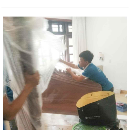
Tây sầm uất như Tiền Giang, Bến Tre, Vĩnh Long, Cần Thơ, Hậu
Giang, Sóc Trăng, Trà Vinh, hành trình dời nhà sẽ phải vượt qua
những rào cản rất lớn về mặt địa lý. Quãng đường di chuyển đường
trường xa xôi từ 50 km đến hơn 250 km đòi hỏi một sự chuẩn bị kỹ
lưỡng về mặt logistics để đảm bảo tài sản luôn được bảo vệ an
toàn tuyệt đối. Việc bỏ túi những kinh nghiệm thực chiến khi lựa
chọn đơn vị vận tải uy tín chính là chìa khóa vàng giúp gia đình bạn
có một hành trình an cư thảnh thơi, nhẹ nhàng nhất. Chuyển nhà
Khôi Nguyên tự hào mang đến giải pháp chuyển nhà liên tỉnh
chuyên nghiệp, cam kết đồng hành cùng gia đình bạn bằng tinh
thần trách nhiệm cao nhất. Quý khách hàng cần khảo sát thực tế
địa hình hẻm sâu và nhận bảng báo giá tốt nhất hãy gọi ngay
hotline hỗ trợ liên tục 24 trên 7 qua số 0913 371 378 hoặc 0972
366 628 để nhận tư vấn phương án thi công siêu tốc từ đội ngũ
Khôi Nguyên.