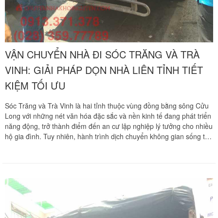
VẬN CHUYỂN NHÀ ĐI SÓC TRĂNG VÀ TRÀ
VINH: GIẢI PHÁP DỌN NHÀ LIÊN TỈNH TIẾT
KIỆM TỐI ƯU
Sóc Trăng và Trà Vinh là hai tỉnh thuộc vùng đồng bằng sông Cửu
Long với những nét văn hóa đặc sắc và nền kinh tế đang phát triển
năng động, trở thành điểm đến an cư lập nghiệp lý tưởng cho nhiều
hộ gia đình. Tuy nhiên, hành trình dịch chuyển không gian sống từ
Thành phố Hồ Chí Minh về các huyện thị xứ dừa Trà Vinh hay vùng
đất lúa Sóc Trăng luôn đối mặt với rào cản địa lý xa xôi. Quãng
đường di chuyển đường trường dài ngày qua nhiều cầu lớn và các
tuyến lộ nông thôn đòi hỏi công tác vận tải phải thực sự chuyên
nghiệp để tối ưu hóa chi phí cầu đường, nhiên liệu và bảo vệ an
toàn tuyệt đối cho đồ đạc của gia đình. Chuyển nhà Khôi Nguyên
mang đến phương án chuyển nhà liên tỉnh trọn gói chuyên nghiệp,
cam kết hành trình dời tổ ấm của bạn diễn ra nhanh chóng, thảnh