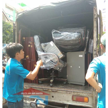
mang đến giải pháp chuyển nhà trọn gói liên tỉnh chuyên nghiệp,
cam kết dời tổ ấm của bạn nhanh chóng, thảnh thơi và tiết kiệm tối
đa ngân sách gia đình. Quý khách hàng cần khảo sát thực tế địa
hình và nhận bảng báo giá tốt nhất hãy gọi ngay hotline hỗ trợ liên
tục 24 trên 7 qua số 0913 371 378 hoặc 0972 366 628 để nhận tư
vấn phương án thi công siêu tốc từ đội ngũ Khôi Nguyên.