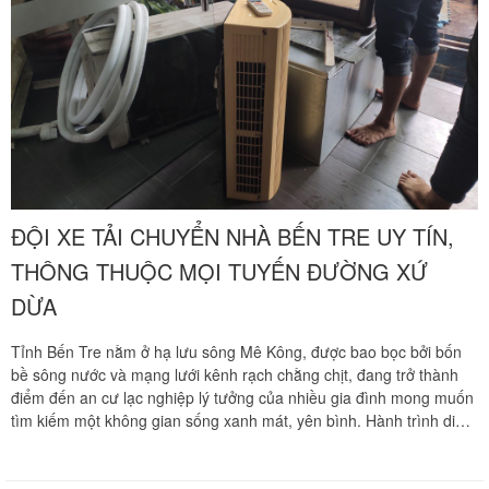
khảo sát địa hình thực tế và nhận báo giá ưu đãi tốt nhất hãy gọi
ngay hotline hỗ trợ liên tục 24/7 qua số 0913 371 378 hoặc 0972
366 628 để nhận phản hồi siêu tốc từ đội ngũ Khôi Nguyên.
ĐỘI XE TẢI CHUYỂN NHÀ BẾN TRE UY TÍN,
THÔNG THUỘC MỌI TUYẾN ĐƯỜNG XỨ
DỪA
Tỉnh Bến Tre nằm ở hạ lưu sông Mê Kông, được bao bọc bởi bốn
bề sông nước và mạng lưới kênh rạch chằng chịt, đang trở thành
điểm đến an cư lạc nghiệp lý tưởng của nhiều gia đình mong muốn
tìm kiếm một không gian sống xanh mát, yên bình. Hành trình di
dời toàn bộ tài sản, tổ ấm từ Thành phố Hồ Chí Minh về các huyện
thị của xứ dừa như Thành phố Bến Tre, Châu Thành, Chợ Lách,