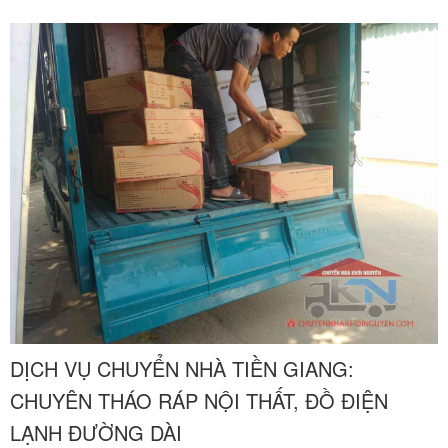
Mỏ Cày Bắc, Mỏ Cày Nam, Giồng Trôm, Ba Tri, Bình Đại, Thạnh
Phú vượt quãng đường dài từ luôn đối mặt với những thử thách
khắt khe về địa hình giao thông đặc thù. Rung chấn cơ học liên tục
trên tuyến Quốc lộ 60 kết hợp với độ ẩm cao đặc trưng của vùng
sông nước miền Tây rất dễ gây ra những hư hại đáng tiếc cho các
món nội thất gỗ quý và thiết bị điện tử nhạy cảm nếu không có kỹ
thuật bọc lót chuyên sâu và phương án vận tải phù hợp. Chuyển
nhà Khôi Nguyên mang đến phương án chuyển nhà trọn gói liên
tỉnh chuyên nghiệp, tích hợp đội thợ mộc mỹ nghệ và đội xe tải hiện
đại, giúp giải phóng hoàn toàn nỗi lo lắng của gia đình bạn. Quý
khách hàng cần khảo sát thực tế địa hình và nhận báo giá ưu đãi
nhất hãy liên hệ ngay hotline hỗ trợ liên tục $24/7$ qua số 0913
371 378 hoặc 0972 366 628 để nhận tư vấn chu đáo nhất từ đội
ngũ Khôi Nguyên.
DỊCH VỤ CHUYỂN NHÀ TIỀN GIANG:
CHUYÊN THÁO RÁP NỘI THẤT, ĐỒ ĐIỆN
LẠNH ĐƯỜNG DÀI