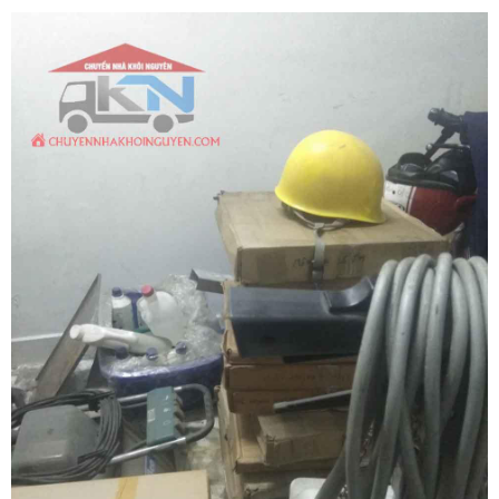
đồ nặng ký như giường gỗ tự nhiên nguyên khối, tủ thờ chạm khắc
tinh xảo, tủ lạnh hai cánh cỡ lớn hay máy giặt cửa ngang luôn là nỗi
ám ảnh lớn về mặt thể xác đối với gia chủ nếu tự mình xoay sở.
Chuyển nhà Khôi Nguyên mang đến giải pháp chuyển nhà trọn gói
liên tỉnh chuyên nghiệp, cam kết dời tổ ấm của bạn nhanh chóng,
thảnh thơi nhờ đội ngũ thợ lực lưỡng hỗ trợ khuân vác đồ nặng tận
nơi. Quý khách hàng cần khảo sát thực tế địa hình và nhận bảng
báo giá tốt nhất hãy gọi ngay hotline hỗ trợ liên tục 24 trên 7 qua số
0913 371 378 hoặc 0972 366 628 để nhận tư vấn phương án thi
công siêu tốc từ đội ngũ Khôi Nguyên.