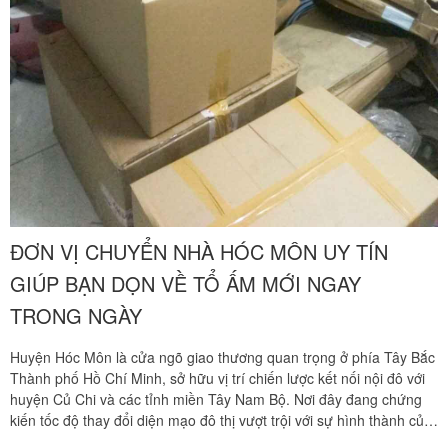
Nguyên. Tôi thật sự hài lòng. Cảm ơn quý công ty.
Phạm Minh Tuấn
232/2 Cộng Hòa, P.13, Q. Tân Bình
Vợ chồng tôi vừa chuyển về nhà mới ở Chưng cư Thái An
về quận 2. Tôi được biết dịch vụ của Khôi Nguyên đã lâu
và đến nay đã sử dụng dịch vụ chuyển nhà này. Tôi xin
chúng công ty ngày càng phát triển và nâng cao chất
lượng dịch vụ
ĐƠN VỊ CHUYỂN NHÀ HÓC MÔN UY TÍN
GIÚP BẠN DỌN VỀ TỔ ẤM MỚI NGAY
Mai Hương
Vĩnh Lộc A - Bình Chánh
TRONG NGÀY
Công ty Khôi Nguyên chuyển hàng của cô bao bọc đóng
Huyện Hóc Môn là cửa ngõ giao thương quan trọng ở phía Tây Bắc
gói rất cẩn thận. Cô rất hài lòng
Thành phố Hồ Chí Minh, sở hữu vị trí chiến lược kết nối nội đô với
huyện Củ Chi và các tỉnh miền Tây Nam Bộ. Nơi đây đang chứng
kiến tốc độ thay đổi diện mạo đô thị vượt trội với sự hình thành của
Cô Loan
các khu dân cư hiện đại tại những xã trọng điểm như Bà Điểm,