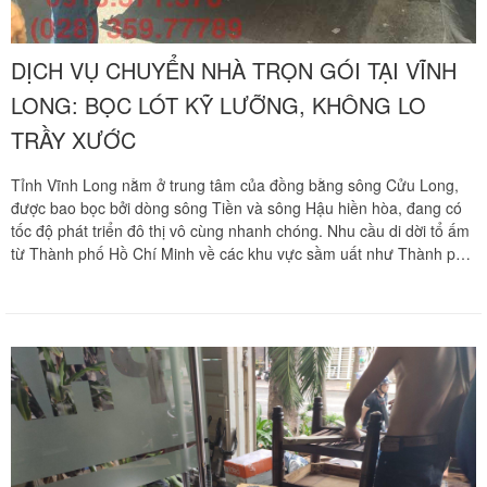
DỊCH VỤ CHUYỂN NHÀ TRỌN GÓI TẠI VĨNH
LONG: BỌC LÓT KỸ LƯỠNG, KHÔNG LO
TRẦY XƯỚC
Tỉnh Vĩnh Long nằm ở trung tâm của đồng bằng sông Cửu Long,
được bao bọc bởi dòng sông Tiền và sông Hậu hiền hòa, đang có
tốc độ phát triển đô thị vô cùng nhanh chóng. Nhu cầu di dời tổ ấm
từ Thành phố Hồ Chí Minh về các khu vực sầm uất như Thành phố
Vĩnh Long, thị xã Bình Minh hay các huyện Long Hồ, Mang Thít,
Vũng Liêm, Tam Bình, Trà Ôn, Bình Tân luôn đi kèm những thách
thức lớn về khoảng cách địa lý vượt hơn . Quãng đường vận
chuyển liên tỉnh dài ngày dễ phát sinh những rung chấn cơ học
mạnh mẽ, có thể gây ra những tổn hại không đáng có cho các món
nội thất gỗ đắt tiền, đồ gốm sứ trang trí hay thiết bị điện tử nhạy
cảm nếu không có kỹ thuật bọc lót chuyên sâu. Chuyển nhà Khôi
Nguyên mang đến phương án chuyển dời tổ ấm trọn gói chuyên
nghiệp, cam kết bao bọc bảo vệ tài sản siêu khắt khe để gia đình
bạn hoàn toàn thảnh thơi dọn vào nhà mới. Quý khách hàng cần