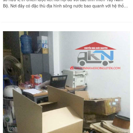
Bộ. Nơi đây có đặc thù địa hình sông nước bao quanh với hệ thống
kênh rạch chằng chịt, nhiều tuyến hẻm sâu dốc dẹp và một số khu
vực trũng thấp thường xuyên chịu ảnh hưởng của triều cường sông
nước. Khi quyết định di dời tổ ấm, việc bảo vệ an toàn cho các thiết
bị điện tử nhạy cảm như tivi màn hình lớn, tủ lạnh side-by-side hay
các món nội thất gỗ đắt tiền luôn là nỗi lo âu lớn nhất của mọi gia
đình. Chuyển nhà Khôi Nguyên mang đến giải pháp chuyển nhà
trọn gói chuyên nghiệp với quy trình đóng gói bọc lót bảo vệ tài sản
tối ưu, giúp triệt tiêu hoàn toàn mọi nguy cơ hư hại đường trường.
Quý khách hàng cần khảo sát địa hình hẻm sâu và nhận bảng báo
giá tốt nhất hãy gọi ngay hotline hỗ trợ liên tục $24/7$ qua số 0913
371 378 hoặc 0972 366 628 để nhận phản hồi siêu tốc từ đội ngũ
Khôi Nguyên.
Vừa qua tôi có chuyển văn phòng từ 3/2 về đường Cộng
Hòa. Ban đầu tôi cũng đắn đo nhiều dịch vụ chuyển nhà
nhưng cuối cùng tôi quyết định chọn công ty Khôi