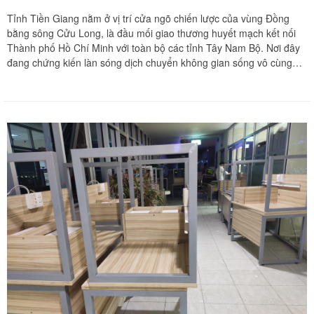
Tỉnh Tiền Giang nằm ở vị trí cửa ngõ chiến lược của vùng Đồng
bằng sông Cửu Long, là đầu mối giao thương huyết mạch kết nối
Thành phố Hồ Chí Minh với toàn bộ các tỉnh Tây Nam Bộ. Nơi đây
đang chứng kiến làn sóng dịch chuyển không gian sống vô cùng
mạnh mẽ của nhiều gia đình về các đô thị sầm uất như Thành phố
Mỹ Tho, Thị xã Gò Công, Thị xã Cai Lậy hoặc các khu vực sinh thái
trù phú tại Cái Bè, Châu Thành, Chợ Gạo. Tuy nhiên, hành trình
vận chuyển toàn bộ khối lượng tài sản lớn vượt quãng đường dài
luôn đối mặt với những thử thách khắc nghiệt về an toàn giao thông
đường trường. Những rung chấn cơ học liên tục trên tuyến cao tốc
kết hợp với độ ẩm đặc trưng của vùng sông nước miền Tây rất dễ
gây ra những hư hại đáng tiếc cho các món nội thất gỗ đắt tiền và
thiết bị điện lạnh nhạy cảm nếu không có kỹ thuật bọc lót chuyên
sâu. Chuyển nhà Khôi Nguyên mang đến phương án chuyển nhà
trọn gói liên tỉnh chuyên nghiệp, tích hợp đội thợ mộc mỹ nghệ và
kỹ thuật viên điện lạnh tay nghề cao, giúp giải phóng hoàn toàn nỗi
lo lắng của gia đình bạn. Quý khách hàng cần khảo sát thực tế địa
hình và nhận báo giá ưu đãi nhất hãy liên hệ ngay hotline hỗ trợ
liên tục 24/7 qua số 0913 371 378 hoặc 0972 366 628 để nhận tư
vấn chu đáo nhất từ đội ngũ Khôi Nguyên.