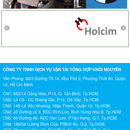
CÔNG TY TNHH DỊCH VỤ VẬN TẢI TỔNG HỢP KHÔI NGUYÊN
Văn Phòng: 86/3 Đường TA 16, Khu Phố 2, Phường Thới An, Quận
12, Hồ Chí Minh.
CN1: 652/14 Cộng Hòa, P.13, Q. Tân Bình, Tp.HCM.
CN2: Lô C5 - CC Khang Gia, P.14, Gò Vấp, Tp.HCM.
CN3: 145 Lê Văn Khương, Hiệp Thành, Quận 12, Tp.HCM.
CN4: 45 Đường số 3, KDC Vĩnh Lộc, Bình Hưng Hòa B, Tp.HCM .
CN5: 64 Đường A4, KDC Him Lam, P.Tân Hưng, Q.7, Tp.HCM.
CN6: 169/54 Lương Đình Của, P.Bình An, Q.2, Tp.HCM.