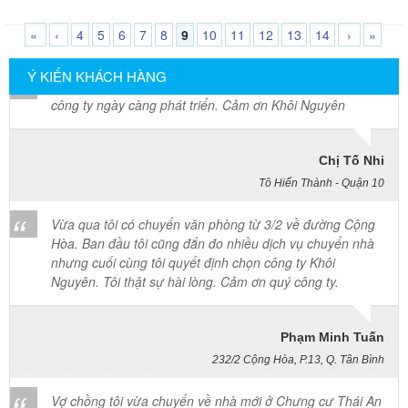
57 Tây Thạnh, Tân Phú
Xuân Thới Đông, Tân Xuân, Đông Thạnh. Khi quyết định di dời
không gian sống hoặc chuyển văn phòng làm việc đến vùng đất
«
‹
4
5
6
7
8
9
10
11
12
13
14
›
»
Khảo sát nhanh, giá cả hợp lý. Nhân viên nhiệt tình. Chúc
mới này, bài toán di chuyển khối lượng đồ đạc khổng lồ làm sao để
công ty ngày càng phát triển. Cảm ơn Khôi Nguyên
hoàn thành nhanh gọn ngay trong ngày luôn là thách thức lớn đối
Ý KIẾN KHÁCH HÀNG
với mọi gia đình. Thấu hiểu sâu sắc những băn khoăn đó, Chuyển
nhà Khôi Nguyên cung cấp giải pháp chuyển nhà trọn gói chuyên
Chị Tố Nhi
nghiệp với tiến độ thi công thần tốc và chất lượng bọc lót bảo vệ tài
sản tối ưu. Khách hàng cần khảo sát thực tế địa hình hẻm nhỏ và
Tô Hiến Thành - Quận 10
nhận bảng báo giá ưu đãi tốt nhất hãy gọi ngay hotline hoạt động
liên tục $24/7$ qua số 0913 371 378 or 0972 366 628 để nhận
Vừa qua tôi có chuyển văn phòng từ 3/2 về đường Cộng
được sự tư vấn chu đáo nhất từ đội ngũ Khôi Nguyên.
Hòa. Ban đầu tôi cũng đắn đo nhiều dịch vụ chuyển nhà
nhưng cuối cùng tôi quyết định chọn công ty Khôi
Nguyên. Tôi thật sự hài lòng. Cảm ơn quý công ty.
Phạm Minh Tuấn
232/2 Cộng Hòa, P.13, Q. Tân Bình
Vợ chồng tôi vừa chuyển về nhà mới ở Chưng cư Thái An
về quận 2. Tôi được biết dịch vụ của Khôi Nguyên đã lâu
và đến nay đã sử dụng dịch vụ chuyển nhà này. Tôi xin