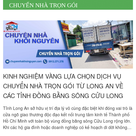
CHUYỂN NHÀ TRỌN GÓI
KINH NGHIỆM VÀNG LỰA CHỌN DỊCH VỤ
CHUYỂN NHÀ TRỌN GÓI TỪ LONG AN VỀ
CÁC TỈNH ĐỒNG BẰNG SÔNG CỬU LONG
Tỉnh Long An sở hữu vị trí địa lý vô cùng đặc biệt khi đóng vai trò là
cửa ngõ giao thương độc đạo kết nối trung tâm kinh tế Thành phố
Hồ Chí Minh với toàn bộ vùng đồng bằng sông Cửu Long rộng lớn.
Khi các hộ gia đình hoặc doanh nghiệp có kế hoạch di dời không
gian sống, chuyển văn phòng làm việc từ Long An đi các tỉnh miền