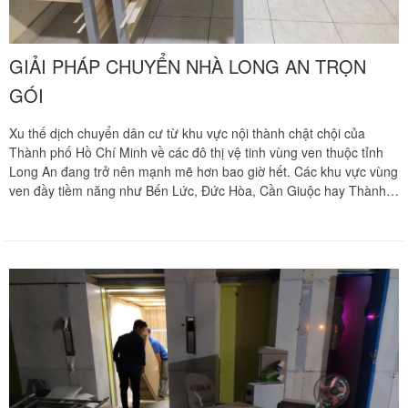
GIẢI PHÁP CHUYỂN NHÀ LONG AN TRỌN
GÓI
Xu thế dịch chuyển dân cư từ khu vực nội thành chật chội của
Thành phố Hồ Chí Minh về các đô thị vệ tinh vùng ven thuộc tỉnh
Long An đang trở nên mạnh mẽ hơn bao giờ hết. Các khu vực vùng
ven đầy tiềm năng như Bến Lức, Đức Hòa, Cần Giuộc hay Thành
phố Tân An với quỹ đất rộng thoáng, không khí trong lành đang trở
thành điểm đến an cư lạc nghiệp lý tưởng để xây dựng những tổ
ấm mới vững chãi. Tuy nhiên, hành trình di dời toàn bộ tài sản gia
đình vượt quãng đường dài luôn đi kèm những thách thức lớn về
việc bảo vệ an toàn cho đồ đạc trước áp lực đường trường dằn xóc.
Thay vì tự mình xoay sở đóng gói, tháo lắp kiệt sức suốt nhiều
ngày, việc lựa chọn một giải pháp vận tải chuyên nghiệp chính là
chìa khóa vàng giúp gia đình bạn khởi đầu cuộc sống mới nhẹ
nhàng nhất. Chuyển nhà Khôi Nguyên mang đến phương án
chuyển nhà trọn gói liên tỉnh tối ưu, giải phóng hoàn toàn sức lao
động cho gia đình bạn. Quý khách hàng cần khảo sát địa hình thực