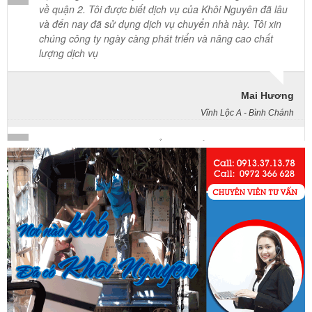
chúng công ty ngày càng phát triển và nâng cao chất
lượng dịch vụ
Mai Hương
Vĩnh Lộc A - Bình Chánh
Công ty Khôi Nguyên chuyển hàng của cô bao bọc đóng
gói rất cẩn thận. Cô rất hài lòng
Cô Loan
57 Tây Thạnh, Tân Phú
Khảo sát nhanh, giá cả hợp lý. Nhân viên nhiệt tình. Chúc
công ty ngày càng phát triển. Cảm ơn Khôi Nguyên
Chị Tố Nhi
Tô Hiến Thành - Quận 10