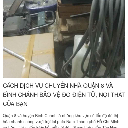
CÁCH DỊCH VỤ CHUYỂN NHÀ QUẬN 8 VÀ
BÌNH CHÁNH BẢO VỆ ĐỒ ĐIỆN TỬ, NỘI THẤT
CỦA BẠN
Quận 8 và huyện Bình Chánh là những khu vực có tốc độ đô thị
hóa nhanh chóng vượt trội tại phía Nam Thành phố Hồ Chí Minh,
sở hữu vị trí chiến lược kết nối nội đô với các tỉnh miền Tây Nam