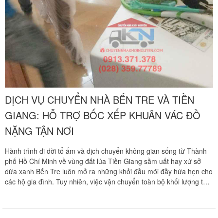
DỊCH VỤ CHUYỂN NHÀ BẾN TRE VÀ TIỀN
GIANG: HỖ TRỢ BỐC XẾP KHUÂN VÁC ĐỒ
NẶNG TẬN NƠI
Hành trình di dời tổ ấm và dịch chuyển không gian sống từ Thành
phố Hồ Chí Minh về vùng đất lúa Tiền Giang sầm uất hay xứ sở
dừa xanh Bến Tre luôn mở ra những khởi đầu mới đầy hứa hẹn cho
các hộ gia đình. Tuy nhiên, việc vận chuyển toàn bộ khối lượng tài
sản lớn vượt quãng đường trường dài từ 70 km đến hơn 120 km
luôn đi kèm những thách thức lớn về an toàn đồ đạc, đặc biệt là
khâu bốc xếp và khuân vác các món nội thất quá khổ. Những món