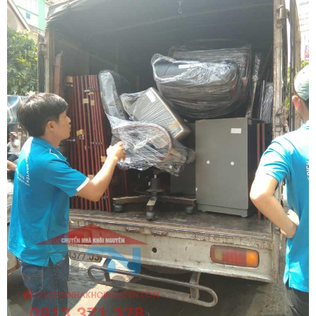
thơi và tiết kiệm tối đa ngân sách gia đình. Quý khách hàng cần
khảo sát thực tế địa hình và nhận bảng báo giá tốt nhất hãy gọi
ngay hotline hỗ trợ liên tục 24/7 qua số 0913 371 378 hoặc 0972
366 628 để nhận tư vấn phương án thi công siêu tốc từ đội ngũ
Khôi Nguyên.