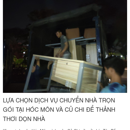
pháp vận tải chuyên nghiệp chính là chìa khóa vàng giúp gia đình
bạn khởi đầu cuộc sống mới nhẹ nhàng nhất. Chuyển nhà Khôi
Nguyên mang đến phương án chuyển nhà trọn gói liên tỉnh tối ưu,
giải phóng hoàn toàn sức lao động cho gia đình bạn. Quý khách
hàng cần khảo sát địa hình thực tế và nhận bảng báo giá tốt nhất
hãy gọi ngay hotline hỗ trợ liên tục $24/7$ qua số 0913 371 378
hoặc 0972 366 628 để nhận phản hồi siêu tốc từ đội ngũ Khôi
Nguyên.
LỰA CHỌN DỊCH VỤ CHUYỂN NHÀ TRỌN
GÓI TẠI HÓC MÔN VÀ CỦ CHI ĐỂ THẢNH
THƠI DỌN NHÀ