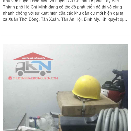
Khu vực huyện Hóc Môn và huyện Củ Chi nằm ở phía Tây Bắc
Thành phố Hồ Chí Minh đang có tốc độ phát triển đô thị vô cùng
nhanh chóng với sự xuất hiện của các khu dân cư mới hiện đại tại
xã Xuân Thới Đông, Tân Xuân, Tân An Hội, Bình Mỹ. Khi quyết định
thay đổi không gian sống đến hai địa bàn rộng lớn này, bài toán di
dời hàng tấn đồ đạc gia đình qua quãng đường xa xôi luôn là áp lực
tinh thần lẫn thể xác cực kỳ lớn đối với mọi gia chủ. Thay vì phải tự
mình tháo dỡ, đóng gói và bốc xếp kiệt sức suốt nhiều ngày liền,
việc lựa chọn giải pháp vận chuyển chuyên nghiệp chính là chìa
khóa vàng giúp hành trình an cư của bạn trở nên nhẹ nhàng và an
tâm tuyệt đối. Chuyển nhà Khôi Nguyên mang đến phương án
chuyển nhà trọn gói tối ưu, giúp giải phóng hoàn toàn sức lao động
cho gia đình bạn. Quý khách hàng cần khảo sát địa hình thực tế và
nhận bảng báo giá tốt nhất hãy gọi ngay hotline hỗ trợ liên tục
$24/7$ qua số 0913 371 378 hoặc 0972 366 628 để nhận phản hồi
siêu tốc từ đội ngũ Khôi Nguyên.