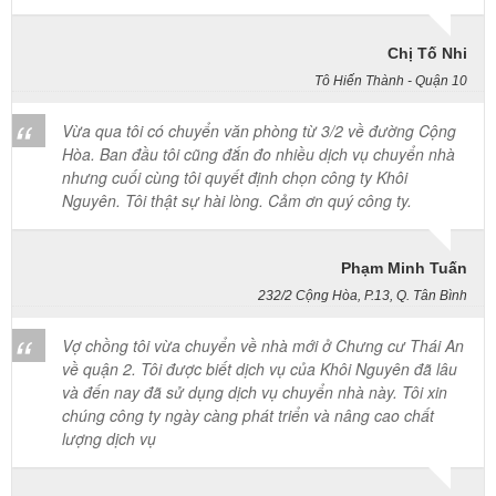
Chị Tố Nhi
cực kỳ lớn về mặt kỹ thuật mộc và thời gian vận chuyển. Chuyển
nhà Khôi Nguyên mang đến giải pháp tháo ráp giường tủ tận nơi
Tô Hiến Thành - Quận 10
chuyên nghiệp cho nhà hẻm nhỏ tại Quận Bình Thạnh, cam kết thi
công thần tốc, bảo vệ vẹn toàn kết cấu nội thất và giữ gìn vẹn
Vừa qua tôi có chuyển văn phòng từ 3/2 về đường Cộng
nguyên tính thẩm mỹ sang trọng cho tài sản của bạn. Quý khách
Hòa. Ban đầu tôi cũng đắn đo nhiều dịch vụ chuyển nhà
hàng cần tư vấn phương án và nhận báo giá ưu đãi tốt nhất hãy gọi
nhưng cuối cùng tôi quyết định chọn công ty Khôi
ngay hotline hỗ trợ liên tục hai mươi tư trên bảy qua số điện thoại
Nguyên. Tôi thật sự hài lòng. Cảm ơn quý công ty.
0913 371 378 hoặc số 0972 366 628 để nhận phản hồi siêu tốc từ
đội ngũ Khôi Nguyên.
Phạm Minh Tuấn
232/2 Cộng Hòa, P.13, Q. Tân Bình
Vợ chồng tôi vừa chuyển về nhà mới ở Chưng cư Thái An
về quận 2. Tôi được biết dịch vụ của Khôi Nguyên đã lâu
và đến nay đã sử dụng dịch vụ chuyển nhà này. Tôi xin
chúng công ty ngày càng phát triển và nâng cao chất
lượng dịch vụ
Mai Hương
Vĩnh Lộc A - Bình Chánh