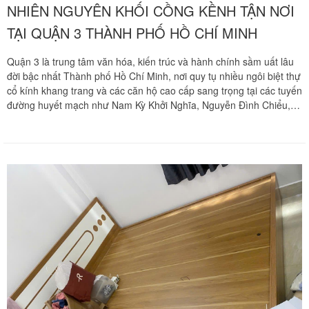
NHIÊN NGUYÊN KHỐI CỒNG KỀNH TẬN NƠI
TẠI QUẬN 3 THÀNH PHỐ HỒ CHÍ MINH
Quận 3 là trung tâm văn hóa, kiến trúc và hành chính sầm uất lâu
đời bậc nhất Thành phố Hồ Chí Minh, nơi quy tụ nhiều ngôi biệt thự
cổ kính khang trang và các căn hộ cao cấp sang trọng tại các tuyến
đường huyết mạch như Nam Kỳ Khởi Nghĩa, Nguyễn Đình Chiểu,
Võ Văn Tần, Lý Thái Tổ, Điện Biên Phủ, Lê Văn Sỹ. Trong không
gian sống thượng lưu của nhiều hộ gia đình nơi đây, những bộ
giường ngủ phản tấm, tủ quần áo đại bốn cánh làm từ chất liệu gỗ
quý tự nhiên nguyên khối như gõ đỏ, căm xe, hương đá, trắc, sồi
luôn là những tài sản đắt giá mang giá trị kinh tế và tinh thần vô
cùng to lớn. Khi phát sinh nhu cầu chuyển dọn nhà mới, thay đổi
phòng ngủ hay cải tạo không gian sống, việc tháo dỡ và di dời các
khối gỗ đồ sộ nặng hàng trăm kilogam qua các ngõ hẻm dốc dẹp
hay cầu thang bộ hẹp luôn là bài toán kỹ thuật vô cùng hóc búa.
Chuyển nhà Khôi Nguyên mang đến giải pháp tháo ráp giường tủ
gỗ tự nhiên nguyên khối chuyên nghiệp tận nhà tại Quận 3, cam
kết bảo vệ vẹn toàn kết cấu mộc mỹ nghệ, giữ gìn nước sơn sang
trọng và giúp gia đình bạn hoàn toàn thảnh thơi dọn về tổ ấm mới.
Quý khách hàng cần tư vấn phương án thi công nhanh chóng và