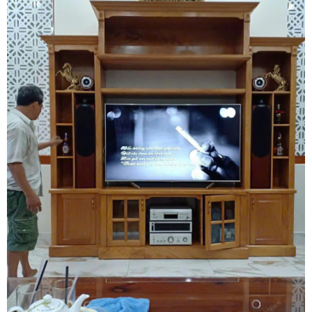
thông thiếu kỹ năng mộc thực chiến rất dễ dẫn đến nguy cơ bật lò
xo phản lực bất ngờ gây chấn thương nguy hiểm hoặc làm rách
toác phôi ván gỗ công nghiệp mdf dán keo lờn ren ốc vít khiến bệ
giường bị xô lệch mất đi độ kiên cố ban đầu. Chuyển nhà Khôi
Nguyên mang đến giải pháp tháo ráp giường tầng trẻ em và giường
thông minh an toàn chuyên nghiệp tận nhà tại Quận 2, cam kết bảo
vệ vẹn toàn kết cấu cơ học và tính thẩm mỹ cho tổ ấm của bạn.
Quý khách hàng cần tư vấn phương án và nhận báo giá ưu đãi hãy
gọi ngay hotline hỗ trợ hoạt động liên tục hai mươi tư trên bảy qua
số điện thoại 0913 371 378 hoặc số hotline 0972 366 628 để nhận
phản hồi siêu tốc từ đội ngũ Khôi Nguyên.
Vừa qua tôi có chuyển văn phòng từ 3/2 về đường Cộng
Hòa. Ban đầu tôi cũng đắn đo nhiều dịch vụ chuyển nhà
nhưng cuối cùng tôi quyết định chọn công ty Khôi
Nguyên. Tôi thật sự hài lòng. Cảm ơn quý công ty.
Phạm Minh Tuấn
232/2 Cộng Hòa, P.13, Q. Tân Bình