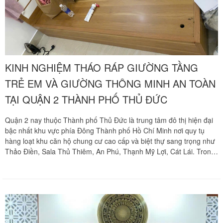
nhận báo giá ưu đãi tốt nhất hãy gọi ngay hotline hỗ trợ liên tục hai
mươi tư trên bảy qua số 0913 371 378 hoặc số 0972 366 628 để
nhận phản hồi siêu tốc từ đội ngũ Khôi Nguyên.
KINH NGHIỆM THÁO RÁP GIƯỜNG TẦNG
TRẺ EM VÀ GIƯỜNG THÔNG MINH AN TOÀN
TẠI QUẬN 2 THÀNH PHỐ THỦ ĐỨC
Quận 2 nay thuộc Thành phố Thủ Đức là trung tâm đô thị hiện đại
bậc nhất khu vực phía Đông Thành phố Hồ Chí Minh nơi quy tụ
hàng loạt khu căn hộ chung cư cao cấp và biệt thự sang trọng như
Thảo Điền, Sala Thủ Thiêm, An Phú, Thạnh Mỹ Lợi, Cát Lái. Trong
các không gian sống văn minh này các hộ gia đình luôn ưu tiên lựa
chọn hệ giường tầng liên hoàn đa năng cho em bé hoặc các bộ
giường gấp thông minh ẩn tường sử dụng hệ nâng hạ piston thủy
lực trợ lực cơ khí nhằm tối ưu hóa diện tích phòng ngủ. Tuy nhiên
các dòng giường này sở hữu kết cấu cơ khí chịu lực vô cùng phức
tạp và nhạy cảm. Việc tự tháo dỡ hoặc thuê phải các nhóm thợ phổ