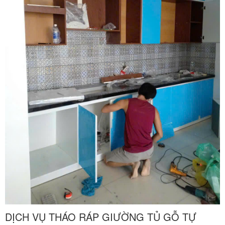
vụ tháo ráp giường tủ gia đình và di dời nội thất phòng ngủ trọn gói
chuyên nghiệp tận nhà tại Quận 10, cam kết thi công thần tốc, bảo
vệ vẹn toàn kết cấu mộc và giữ gìn vẹn nguyên tính thẩm mỹ sang
trọng cho tài sản của bạn. Quý khách hàng cần tư vấn phương án
và nhận báo giá ưu đãi tốt nhất hãy gọi ngay hotline hỗ trợ liên tục
hai mươi tư trên bảy qua số điện thoại 0913 371 378 hoặc số 0972
366 628 để nhận phản hồi siêu tốc từ đội ngũ Khôi Nguyên.
DỊCH VỤ THÁO RÁP GIƯỜNG TỦ GỖ TỰ