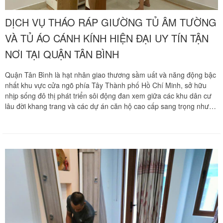
DỊCH VỤ THÁO RÁP GIƯỜNG TỦ ÂM TƯỜNG
VÀ TỦ ÁO CÁNH KÍNH HIỆN ĐẠI UY TÍN TẬN
NƠI TẠI QUẬN TÂN BÌNH
Quận Tân Bình là hạt nhân giao thương sầm uất và năng động bậc
nhất khu vực cửa ngõ phía Tây Thành phố Hồ Chí Minh, sở hữu
nhịp sống đô thị phát triển sôi động đan xem giữa các khu dân cư
lâu đời khang trang và các dự án căn hộ cao cấp sang trọng như
Sky Center, Botanica Premier, Saigon Airport Plaza, Republic Plaza,
Centana Bầu Cát. Trong thiết kế kiến trúc phòng ngủ của các căn
hộ hiện đại và nhà phố khang trang tại các tuyến đường Cộng Hòa,
Hoàng Văn Thụ, Trường Chinh, Bầu Cát, Phổ Quang, Bạch Đằng,
Lê Văn Sỹ, các hệ tủ quần áo âm tường thiết kế kịch trần ôm sát
hốc tường cùng tủ áo cánh kính cường lực khung nhôm tích hợp
đèn LED thông minh luôn là những lựa chọn ưu tiên hàng đầu. Khi
phát sinh nhu cầu dọn về tổ ấm mới, cải tạo không gian sống hay
nâng cấp phòng ngủ, việc tháo dỡ các hệ tủ âm tường gắn chặt
vào tường nhà và hệ cánh kính cường lực nhạy cảm luôn đặt ra
những áp lực kỹ thuật cực kỳ lớn cho gia chủ. Chuyển nhà Khôi