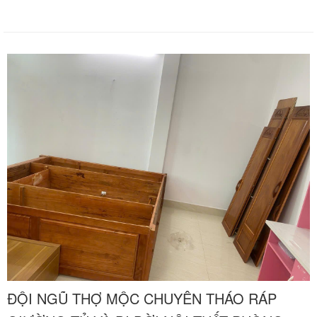
vượt trội với sự hình thành của hàng loạt khu dân cư khang trang,
các khu biệt thự và các dự án căn hộ cao cấp như Pegasus Plaza,
Biên Hòa Universe Complex, Aqua City hay Biên Hòa New City.
Trong xu hướng nâng cấp không gian sống thời thượng của các gia
đình tại các phường trung tâm như Trảng Dài, Tân Phong, Hố Nai,
Tân Tiến, Bửu Long, Tam Hiệp, việc trang bị các hệ thống giường
ngủ gỗ tự nhiên quý hiếm, giường tầng trẻ em phức tạp hay tủ
quần áo kịch trần sát trần kịch sàn luôn là lựa chọn ưu tiên hàng
đầu. Khi phát sinh nhu cầu dọn nhà mới, cải tạo phòng ngủ hay
nâng cấp nội thất, việc tháo dỡ và tái lắp đặt các khối gỗ cồng kềnh
cồng kềnh này luôn đặt ra những áp lực kỹ thuật cực kỳ lớn cho gia
chủ. Chuyển nhà Khôi Nguyên mang đến giải pháp tháo ráp giường
tủ trọn gói chuyên nghiệp tận nhà tại Thành phố Biên Hòa, cam kết
thi công thần tốc, bảo vệ vẹn toàn kết cấu mộc và giữ gìn vẻ đẹp
sang trọng cho tài sản của bạn với mức chi phí tiết kiệm tối ưu. Quý
khách hàng cần tư vấn phương án và nhận báo giá ưu đãi tốt nhất
hãy gọi ngay hotline hỗ trợ liên tục hai mươi tư trên bảy qua số điện
thoại 0913 371 378 hoặc số 0972 366 628 để nhận phản hồi siêu
tốc từ đội ngũ Khôi Nguyên.
ĐỘI NGŨ THỢ MỘC CHUYÊN THÁO RÁP