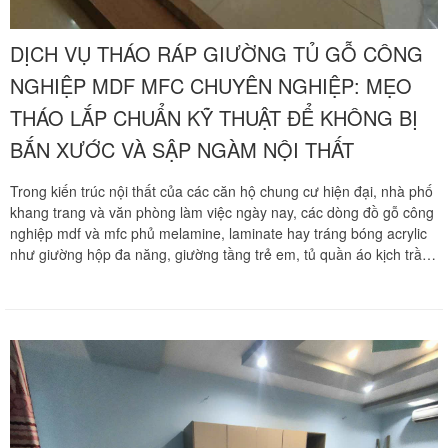
DỊCH VỤ THÁO RÁP GIƯỜNG TỦ GỖ CÔNG
NGHIỆP MDF MFC CHUYÊN NGHIỆP: MẸO
THÁO LẮP CHUẨN KỸ THUẬT ĐỂ KHÔNG BỊ
BẮN XƯỚC VÀ SẬP NGÀM NỘI THẤT
Trong kiến trúc nội thất của các căn hộ chung cư hiện đại, nhà phố
khang trang và văn phòng làm việc ngày nay, các dòng đồ gỗ công
nghiệp mdf và mfc phủ melamine, laminate hay tráng bóng acrylic
như giường hộp đa năng, giường tầng trẻ em, tủ quần áo kịch trần
sát trần kịch sàn luôn là lựa chọn ưu tiên hàng đầu. Chất liệu gỗ
công nghiệp sở hữu ưu điểm nổi bật về mẫu mã sang trọng, bề mặt
phẳng mịn tinh tế và khả năng chống cong vênh khá tốt. Tuy nhiên
khi phát sinh nhu cầu chuyển dọn nơi ở mới, cải tạo phòng ngủ hay
luân chuyển không gian làm việc, việc tháo dỡ và tái lắp đặt các hệ
giường tủ mdf mfc cồng kềnh luôn đặt ra áp lực cực kỳ lớn về mặt
kỹ thuật mộc. Nếu người thợ thi công thiếu kinh nghiệm thực chiến
dùng lực bẩy thô bạo hoặc thao tác sai quy trình, phôi ván dăm dán
keo rất dễ bị xé rách, bắn xước bề mặt phủ, lờn ren vít cam và