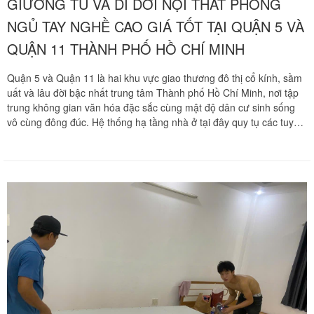
GIƯỜNG TỦ VÀ DI DỜI NỘI THẤT PHÒNG
NGỦ TAY NGHỀ CAO GIÁ TỐT TẠI QUẬN 5 VÀ
QUẬN 11 THÀNH PHỐ HỒ CHÍ MINH
Quận 5 và Quận 11 là hai khu vực giao thương đô thị cổ kính, sầm
uất và lâu đời bậc nhất trung tâm Thành phố Hồ Chí Minh, nơi tập
trung không gian văn hóa đặc sắc cùng mật độ dân cư sinh sống
vô cùng đông đúc. Hệ thống hạ tầng nhà ở tại đây quy tụ các tuyến
phố kinh doanh nhộn nhịp đan xem cùng mạng lưới ngõ hẻm sâu
hút dốc dẹp quanh các trục lộ huyết mạch Trần Hưng Đạo, Nguyễn
Trãi, Hải Thượng Lãn Ông, Hồng Bàng, Châu Văn Liêm, Ba Tháng
Hai, Lý Thường Kiệt, Lạc Long Quân, Lê Đại Hành, Phú Thọ. Trong
kiến trúc phòng ngủ của các gia đình nơi đây, những bộ giường
mộc gỗ tự nhiên nguyên khối quý hiếm truyền đời, tủ thờ cẩn xà cừ,
giường tầng trẻ em và các hệ tủ quần áo cánh lùa, tủ kịch trần hiện
đại luôn là những tài sản đắt giá. Khi phát sinh nhu cầu chuyển dọn
nơi ở, cải tạo phòng ngủ hay sửa sang nhà cửa, việc tháo dỡ và tái
lắp đặt các khối mộc cồng kềnh qua các nếp nhà phố nhiều lầu có
cầu thang hẹp luôn đặt ra áp lực kỹ thuật cực kỳ lớn cho gia chủ.
Chuyển nhà Khôi Nguyên mang đến dịch vụ tháo ráp giường tủ gia
đình và di dời nội thất phòng ngủ trọn gói chuyên nghiệp tận nhà tại