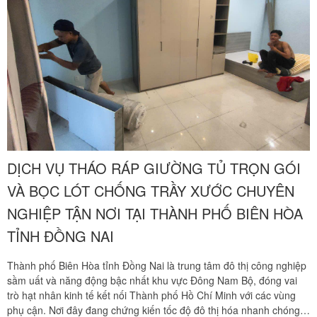
nghiêm trọng hơn là gây hiện tượng sập ngàm chịu lực vĩnh viễn
không thể khôi phục. Chuyển nhà Khôi Nguyên mang đến giải pháp
tháo ráp giường tủ gỗ công nghiệp mdf mfc chuyên nghiệp tận nhà,
chia sẻ bí quyết tháo lắp chuẩn mộc giúp bảo vệ vẹn nguyên tính
thẩm mỹ và kết cấu kiên cố cho tài sản của gia đình bạn với mức
chi phí tiết kiệm tối ưu. Quý khách hàng cần tư vấn phương án thi
công thần tốc và nhận báo giá ưu đãi hãy gọi ngay hotline hỗ trợ
liên tục hai mươi tư trên bảy qua số điện thoại 0913 371 378 hoặc
số hotline 0972 366 628 để nhận phản hồi siêu tốc từ đội ngũ Khôi
Nguyên.
DỊCH VỤ THÁO RÁP GIƯỜNG TỦ TRỌN GÓI
VÀ BỌC LÓT CHỐNG TRẦY XƯỚC CHUYÊN
NGHIỆP TẬN NƠI TẠI THÀNH PHỐ BIÊN HÒA
TỈNH ĐỒNG NAI
Thành phố Biên Hòa tỉnh Đồng Nai là trung tâm đô thị công nghiệp
sầm uất và năng động bậc nhất khu vực Đông Nam Bộ, đóng vai
trò hạt nhân kinh tế kết nối Thành phố Hồ Chí Minh với các vùng
phụ cận. Nơi đây đang chứng kiến tốc độ đô thị hóa nhanh chóng