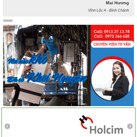
Công ty Khôi Nguyên chuyển hàng của cô bao bọc đóng
gói rất cẩn thận. Cô rất hài lòng
Cô Loan
57 Tây Thạnh, Tân Phú
Khảo sát nhanh, giá cả hợp lý. Nhân viên nhiệt tình. Chúc
công ty ngày càng phát triển. Cảm ơn Khôi Nguyên
Chị Tố Nhi
Tô Hiến Thành - Quận 10