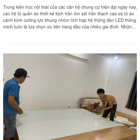
Trong kiến trúc nội thất của các căn hộ chung cư hiện đại ngày nay,
các hệ tủ quần áo thiết kế kịch trần ôm sát trần thạch cao và tủ áo
cánh kính cường lực khung nhôm tích hợp hệ thống đèn LED thông
minh luôn là lựa chọn ưu tiên hàng đầu của nhiều gia đình. Những
sản phẩm nội thất này không chỉ đem lại vẻ đẹp sang trọng, đẳng
cấp cho phòng ngủ mà còn tối ưu hóa tối đa diện tích lưu trữ đồ
đạc. Tuy nhiên, khi phát sinh nhu cầu chuyển dọn sang căn hộ mới,
cải tạo không gian sống hay nâng cấp nội thất, việc tháo dỡ và tái
lắp đặt các bộ tủ kịch trần gắn chặt vào hạ tầng tòa nhà cùng hệ
cánh kính cường lực vô cùng nhạy cảm luôn đặt ra những áp lực kỹ
thuật cực kỳ lớn cho gia chủ. Chuyển nhà Khôi Nguyên mang đến
giải pháp tháo dỡ, bao bọc bảo vệ và tái lắp đặt giường tủ kịch trần,
tủ áo cánh kính hiện đại chuyên nghiệp tận nhà cho cư dân căn hộ
chung cư, cam kết thi công chuẩn xác, thần tốc và bảo vệ vững
chãi cho mọi tài sản giá trị của gia đình bạn với mức chi phí tiết
kiệm tối ưu. Quý khách hàng cần tư vấn phương án và nhận báo
giá ưu đãi hãy gọi ngay hotline hỗ trợ liên tục hai mươi tư trên bảy
qua số điện thoại 0913 371 378 hoặc số hotline 0972 366 628 để
nhận phản hồi siêu tốc từ đội ngũ Khôi Nguyên.