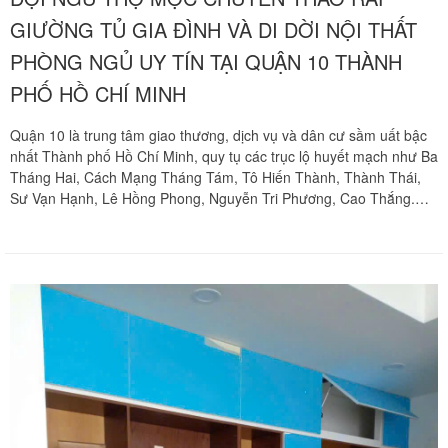
GIƯỜNG TỦ GIA ĐÌNH VÀ DI DỜI NỘI THẤT
PHÒNG NGỦ UY TÍN TẠI QUẬN 10 THÀNH
PHỐ HỒ CHÍ MINH
Quận 10 là trung tâm giao thương, dịch vụ và dân cư sầm uất bậc
nhất Thành phố Hồ Chí Minh, quy tụ các trục lộ huyết mạch như Ba
Tháng Hai, Cách Mạng Tháng Tám, Tô Hiến Thành, Thành Thái,
Sư Vạn Hạnh, Lê Hồng Phong, Nguyễn Tri Phương, Cao Thắng.
Cùng với sự phát triển của các khu căn hộ hiện đại như Hado
Centrosa Garden, King Center, Rivera Park, Xi Grand Court và các
dãy nhà phố khang trang là nhu cầu cải tạo phòng ngủ, sắp xếp lại
không gian sống hay chuyển dọn tổ ấm của các gia đình diễn ra vô
cùng liên tục. Trong kiến trúc phòng ngủ gia đình, các bộ giường
mộc gỗ tự nhiên quý hiếm, giường tầng trẻ em, giường gấp thông
minh cùng hệ tủ quần áo cánh lùa, tủ kịch trần sát sàn luôn là
những tài sản đắt giá có trọng lượng cồng kềnh. Khi cần di dời các
cỗ máy mộc đồ sộ này qua các góc cua cầu thang dốc đứng hay lối
hẻm chật hẹp, công tác tháo dỡ và tái lắp đặt luôn đòi hỏi tay nghề
kỹ thuật mộc chuyên sâu. Chuyển nhà Khôi Nguyên mang đến dịch