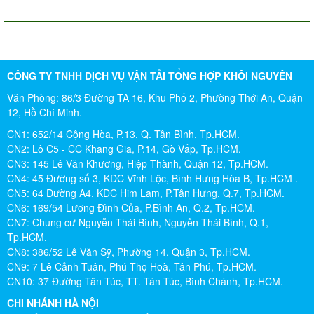
CÔNG TY TNHH DỊCH VỤ VẬN TẢI TỔNG HỢP KHÔI NGUYÊN
Văn Phòng: 86/3 Đường TA 16, Khu Phố 2, Phường Thới An, Quận
12, Hồ Chí Minh.
CN1: 652/14 Cộng Hòa, P.13, Q. Tân Bình, Tp.HCM.
CN2: Lô C5 - CC Khang Gia, P.14, Gò Vấp, Tp.HCM.
CN3: 145 Lê Văn Khương, Hiệp Thành, Quận 12, Tp.HCM.
CN4: 45 Đường số 3, KDC Vĩnh Lộc, Bình Hưng Hòa B, Tp.HCM .
CN5: 64 Đường A4, KDC Him Lam, P.Tân Hưng, Q.7, Tp.HCM.
CN6: 169/54 Lương Đình Của, P.Bình An, Q.2, Tp.HCM.
CN7: Chung cư Nguyễn Thái Bình, Nguyễn Thái Bình, Q.1,
Tp.HCM.
CN8: 386/52 Lê Văn Sỹ, Phường 14, Quận 3, Tp.HCM.
CN9: 7 Lê Cảnh Tuân, Phú Thọ Hoà, Tân Phú, Tp.HCM.
CN10: 37 Đường Tân Túc, TT. Tân Túc, Bình Chánh, Tp.HCM.
CHI NHÁNH HÀ NỘI