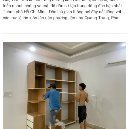
triển nhanh chóng và mật độ dân cư tập trung đông đúc bậc nhất
Thành phố Hồ Chí Minh. Đặc thù giao thông nơi đây nổi tiếng với
các trục lộ lớn luôn tấp nập phương tiện như Quang Trung, Phan
Văn Trị, Nguyễn Oanh, Lê Đức Thọ, Nguyễn Văn Lượng đan xem
cùng mạng lưới ngõ hẻm chằng chi hẹp dốc dẹp sâu hút. Khi các
hộ gia đình hay doanh nghiệp có kế hoạch di dời tổ ấm, nâng cấp
phòng ngủ hoặc chuyển dọn văn phòng làm việc tại đây, việc tháo
lắp và bốc xếp những chiếc giường ngủ cồng kềnh hay hệ tủ quần
áo khổng lồ luôn đặt ra những lo lắng rất lớn về mặt kỹ thuật mộc
và thời gian di chuyển. Chuyển nhà Khôi Nguyên mang đến giải
pháp tháo ráp giường tủ chuyên nghiệp phục vụ liên tục hai mươi
tư trên bảy tại Gò Vấp, sở hữu đội ngũ thợ lành nghề thông thuộc
đường xá như lòng bàn tay, cam kết bảo vệ vẹn nguyên kết cấu tài
sản và mang lại sự an tâm tuyệt đối cho gia đình bạn. Quý khách
hàng cần tư vấn phương án thi công thần tốc và nhận báo giá tốt
nhất hãy liên hệ ngay hotline hỗ trợ liên tục hai mươi tư trên bảy
qua số điện thoại 0913 371 378 hoặc số điện thoại 0972 366 628
để nhận phản hồi siêu tốc từ đội ngũ Khôi Nguyên.