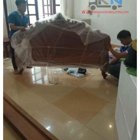
khối, tủ quần áo đại cồng kềnh là thử thách kỹ thuật vô cùng lớn đối
với gia chủ. Chuyển nhà Khôi Nguyên mang đến giải pháp tháo ráp
giường tủ gỗ tự nhiên chuyên nghiệp tận nhà tại Thành phố Biên
Hòa, cam kết thi công chuẩn xác, thần tốc và bảo vệ vững chãi cho
mọi tài sản giá trị của gia đình bạn với mức chi phí tiết kiệm tối ưu.
Quý khách hàng cần tư vấn phương án và nhận báo giá ưu đãi hãy
gọi ngay hotline hỗ trợ liên tục hai mươi tư trên bảy qua số 0913
371 378 hoặc số 0972 366 628 để nhận phản hồi siêu tốc từ đội
ngũ Khôi Nguyên.