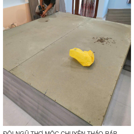
Nguyên mang đến giải pháp tháo dỡ, bọc lót bảo vệ và tái lắp đặt
giường tủ âm tường, tủ áo cánh kính hiện đại chuyên nghiệp tận
nhà tại Quận Tân Bình, cam kết thi công chuẩn xác, thần tốc và
bảo vệ vững chãi cho tài sản giá trị của gia đình bạn với mức chi
phí tiết kiệm tối ưu. Quý khách hàng cần tư vấn phương án và nhận
báo giá ưu đãi hãy gọi ngay hotline hỗ trợ liên tục hai mươi tư trên
bảy qua số điện thoại 0913 371 378 hoặc số hotline 0972 366 628
để nhận phản hồi siêu tốc từ đội ngũ Khôi Nguyên.
ĐỘI NGŨ THỢ MỘC CHUYÊN THÁO RÁP