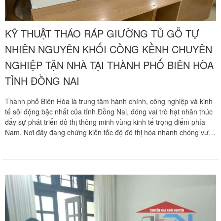
KỸ THUẬT THÁO RÁP GIƯỜNG TỦ GỖ TỰ
NHIÊN NGUYÊN KHỐI CỒNG KỀNH CHUYÊN
NGHIỆP TẬN NHÀ TẠI THÀNH PHỐ BIÊN HÒA
TỈNH ĐỒNG NAI
Thành phố Biên Hòa là trung tâm hành chính, công nghiệp và kinh
tế sôi động bậc nhất của tỉnh Đồng Nai, đóng vai trò hạt nhân thúc
đẩy sự phát triển đô thị thông minh vùng kinh tế trọng điểm phía
Nam. Nơi đây đang chứng kiến tốc độ đô thị hóa nhanh chóng vượt
trội với sự hình thành của hàng loạt các khu dân cư hiện đại, các
khu biệt thự và các dự án căn hộ khang trang tiêu biểu như khu đô
thị Biên Hòa New City, Aqua City, Biên Hòa Universe Complex hay
Pegasus Plaza. Trong xu hướng trang trí không gian sống sang
trọng, đa số các hộ gia đình đều ưu tiên trang bị các hệ thống nội
thất bằng chất liệu gỗ tự nhiên quý hiếm nguyên tấm. Khi phát sinh
nhu cầu chuyển dọn nhà mới, thay đổi phòng ngủ hoặc cải tạo
không gian sống, việc tháo ráp và di dời các hệ giường ngủ nguyên