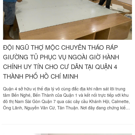
Quận 5 và Quận 11, cam kết thi công thần tốc, bảo vệ vẹn toàn kết
cấu mộc và giữ gìn vẹn nguyên tính thẩm mỹ sang trọng cho tài
sản của bạn với mức chi phí tiết kiệm tối ưu. Quý khách hàng cần
tư vấn phương án và nhận báo giá ưu đãi tốt nhất hãy gọi ngay
hotline hỗ trợ liên tục hai mươi tư trên bảy qua số điện thoại 0913
371 378 hoặc số 0972 366 628 để nhận phản hồi siêu tốc từ đội
ngũ Khôi Nguyên.
ĐỘI NGŨ THỢ MỘC CHUYÊN THÁO RÁP
GIƯỜNG TỦ PHỤC VỤ NGOÀI GIỜ HÀNH
CHÍNH UY TÍN CHO CƯ DÂN TẠI QUẬN 4
THÀNH PHỐ HỒ CHÍ MINH
Quận 4 sở hữu vị thế địa lý vô cùng đắc địa khi nằm sát lõi trung
tâm Bến Nghé, Bến Thành của Quận 1 và kết nối trực tiếp với khu
đô thị Nam Sài Gòn Quận 7 qua các cây cầu Khánh Hội, Calmette,
Ông Lãnh, Nguyễn Văn Cừ, Tân Thuận. Nơi đây đang chứng kiến
nhịp sống đô thị sôi động với sự xuất hiện của hàng loạt khu căn hộ
chung cư cao cấp dọc tuyến đại lộ Bến Vân Đồn, Hoàng Diệu,
Nguyễn Tất Thành như The Gold View, Masteri Millennium, Icon
56, The Tresor, River Gate, Grand Riverside đan xem cùng các dãy