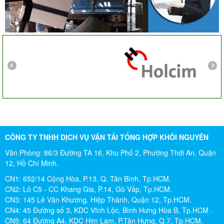
Tô Hiến Thành - Quận 10
CÔNG TY TNHH DỊCH VỤ VẬN TẢI TỔNG HỢP KHÔI NGUYÊN
Văn Phòng: 86/3 Đường TA 16, Khu Phố 2, Phường Thới An, Quận
12, Hồ Chí Minh.
CN1: 652/14 Cộng Hòa, P.13, Q. Tân Bình, Tp.HCM.
CN2: Lô C5 - CC Khang Gia, P.14, Gò Vấp, Tp.HCM.
CN3: 145 Lê Văn Khương, Hiệp Thành, Quận 12, Tp.HCM.
CN4: 45 Đường số 3, KDC Vĩnh Lộc, Bình Hưng Hòa B, Tp.HCM .
CN5: 64 Đường A4, KDC Him Lam, P.Tân Hưng, Q.7, Tp.HCM.