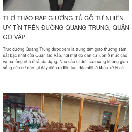
THỢ THÁO RÁP GIƯỜNG TỦ GỖ TỰ NHIÊN
UY TÍN TRÊN ĐƯỜNG QUANG TRUNG, QUẬN
GÒ VẤP
Trục đường Quang Trung được xem là trung tâm giao thương sầm
uất bậc nhất của Quận Gò Vấp, nơi mật độ dân cư luôn ở mức cao
và hạ tầng nhà ở rất đa dạng. Nhu cầu di dời, sửa sang không gian
sống của cư dân tại đây diễn ra liên tục, đặc biệt là khâu xử lý các
món nội thất gỗ tự nhiên có kích thước đồ sộ. Chuyển nhà Khôi
Nguyên mang đến giải pháp tháo ráp nội thất chuyên nghiệp, sở
hữu đội ngũ thợ mộc lành nghề túc trực thường xuyên tại khu vực
này để phục vụ khách hàng nhanh chóng nhất. Quý khách hàng
cần tư vấn phương án và nhận báo giá tốt nhất hãy gọi ngay
hotline hỗ trợ liên tục qua số 0913 371 378 hoặc 0972 366 628 để
nhận phản hồi siêu tốc từ đội ngũ Khôi Nguyên.