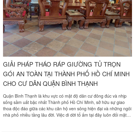
GIẢI PHÁP THÁO RÁP GIƯỜNG TỦ TRỌN
GÓI AN TOÀN TẠI THÀNH PHỐ HỒ CHÍ MINH
CHO CƯ DÂN QUẬN BÌNH THẠNH
Quận Bình Thạnh là khu vực có mật độ dân cư đông đúc và nhịp
sống sầm uất bậc nhất Thành phố Hồ Chí Minh, sở hữu sự giao
thoa độc đáo giữa các khu căn hộ ven sông hiện đại và những ngôi
nhà phố nhiều tầng lâu đời. Việc di dời tổ ấm tại đây luôn đối mặt
với áp lực lớn về mặt thời gian và kỹ thuật, đặc biệt là khâu tháo dỡ
các thiết bị nội thất cồng kềnh như giường ngủ và tủ quần áo dọc
theo các trục lộ giao thông đông đúc. Chuyển nhà Khôi Nguyên