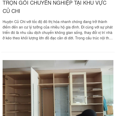
TRỌN GÓI CHUYÊN NGHIỆP TẠI KHU VỰC
CỦ CHI
Huyện Củ Chi với tốc độ đô thị hóa nhanh chóng đang trở thành
điểm đến an cư lý tưởng của nhiều hộ gia đình. Đi cùng với sự phát
triển đó là nhu cầu dịch chuyển không gian sống, thay đổi vị trí nhà
ở kéo theo khối lượng lớn đồ đạc cần di dời. Trong cấu trúc nội thất
của mỗi gia đình, hệ thống giường ngủ và tủ quần áo luôn chiếm
diện tích lớn nhất, có kết cấu phức tạp và giá trị kinh tế cao. Việc
tháo dỡ và lắp đặt lại những món đồ này đòi hỏi tay nghề chuyên
môn cao cùng sự tỉ mỉ tuyệt đối để tránh làm hư hỏng phôi gỗ hay
lờn các mối liên kết vít cam. Chuyển nhà Khôi Nguyên mang đến
dịch vụ tháo ráp giường tủ và tủ gỗ trọn gói chuyên nghiệp tại khu
vực Củ Chi, giải phóng hoàn toàn nỗi lo lắng cho gia đình bạn trong
ngày chuyển dời tổ ấm. Quý khách hàng cần khảo sát khối lượng
đồ đạc và nhận bảng báo giá tốt nhất hãy gọi ngay hotline hỗ trợ
liên tục 24 trên 7 qua số 0913 371 378 hoặc 0972 366 628 để nhận
phản hồi siêu tốc từ đội ngũ Khôi Nguyên.