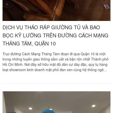
DỊCH VỤ THÁO RÁP GIƯỜNG TỦ VÀ BAO
BỌC KỸ LƯỠNG TRÊN ĐƯỜNG CÁCH MẠNG
THÁNG TÁM, QUẬN 10
Trục đường Cách Mạng Tháng Tám đoạn đi qua Quận 10 là một
trong những tuyến giao thông sầm uất và bận rộn nhất Thành phố
Hồ Chí Minh. Nơi đây sở hữu mật độ dân cư dày đặc, quy tụ hàng
loạt showroom kinh doanh mặt phố đan xen cùng hệ thống ngõ
hẻm nhỏ hẹp chằng chịt và các ngôi nhà phố cao tầng lâu đời. Khi
các gia đình tại đây quyết định di dời tổ ấm, thay đổi phòng ngủ hay
cải tạo không gian sống, trở ngại lớn nhất chính là nỗi lo trầy xước
nước sơn, nứt vỡ phôi gỗ của các bộ giường tủ cồng kềnh khi vận
chuyển qua các lối đi chật hẹp.