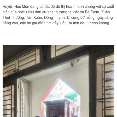
Huyện Hóc Môn đang có tốc độ đô thị hóa nhanh chóng với sự xuất
hiện của nhiều khu dân cư khang trang tại các xã Bà Điểm, Xuân
Thới Thượng, Tân Xuân, Đông Thạnh. Đi cùng đời sống ngày càng
nâng cao, các hộ gia đình nơi đây luôn ưu tiên đầu tư cho không
gian sống những mẫu nội thất gỗ tự nhiên quý giá như tủ quần áo
đại bốn cánh chạm khắc tinh xảo, tủ thờ gia tiên nguyên khối hay tủ
chè cổ kính từ các chất liệu gõ đỏ, căm xe, gỗ hương đắt tiền. Khi
phát sinh nhu cầu dọn nhà hoặc thay đổi cách bố trí nội thất, việc di
dời các hệ tủ gỗ đồ sộ này trở thành một thử thách kỹ thuật vô cùng
hóc búa đối với các gia chủ vì kết cấu cực kỳ nặng nề và phức tạp.
Chuyển nhà Khôi Nguyên mang đến dịch vụ tháo ráp tủ gỗ tự nhiên
chuyên nghiệp tận nhà tại khu vực Hóc Môn, giúp loại bỏ hoàn toàn
nỗi lo lắng và bảo vệ vững chãi cho tài sản giá trị của gia đình bạn.
Quý khách hàng cần khảo sát khối lượng đồ đạc và nhận bảng báo
giá tốt nhất hãy gọi ngay hotline hỗ trợ liên tục 24 trên 7 qua số
0913 371 378 hoặc 0972 366 628 để nhận phản hồi siêu tốc từ đội
ngũ Khôi Nguyên.