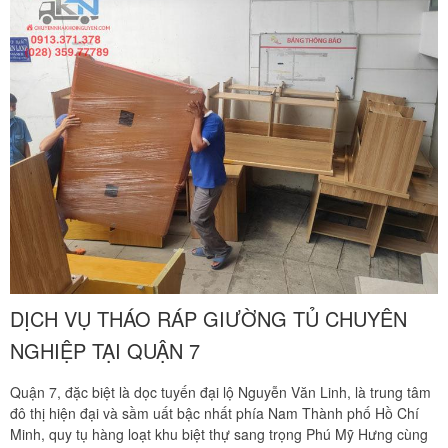
nhưng cuối cùng tôi quyết định chọn công ty Khôi
Nguyên. Tôi thật sự hài lòng. Cảm ơn quý công ty.
Phạm Minh Tuấn
232/2 Cộng Hòa, P.13, Q. Tân Bình
Vợ chồng tôi vừa chuyển về nhà mới ở Chưng cư Thái An
về quận 2. Tôi được biết dịch vụ của Khôi Nguyên đã lâu
và đến nay đã sử dụng dịch vụ chuyển nhà này. Tôi xin
chúng công ty ngày càng phát triển và nâng cao chất
lượng dịch vụ
DỊCH VỤ THÁO RÁP GIƯỜNG TỦ CHUYÊN
Mai Hương
Vĩnh Lộc A - Bình Chánh
NGHIỆP TẠI QUẬN 7
Công ty Khôi Nguyên chuyển hàng của cô bao bọc đóng
Quận 7, đặc biệt là dọc tuyến đại lộ Nguyễn Văn Linh, là trung tâm
gói rất cẩn thận. Cô rất hài lòng
đô thị hiện đại và sầm uất bậc nhất phía Nam Thành phố Hồ Chí
Minh, quy tụ hàng loạt khu biệt thự sang trọng Phú Mỹ Hưng cùng