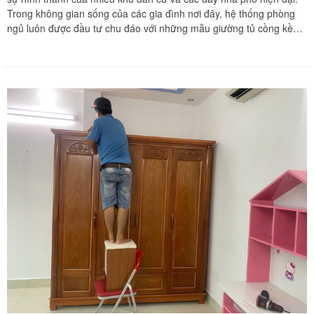
Trong không gian sống của các gia đình nơi đây, hệ thống phòng
ngủ luôn được đầu tư chu đáo với những mẫu giường tủ cồng kềnh
đắt tiền, đặc biệt là các dòng giường tầng liên hoàn dành cho trẻ
em tích hợp nhiều tiện ích thông minh. Khi phát sinh nhu cầu dọn
nhà hoặc thay đổi cách bố trí phòng ngủ, việc di dời các hệ giường
tủ phức tạp này trở thành một thử thách kỹ thuật vô cùng hóc búa
đối với các gia chủ. Chuyển nhà Khôi Nguyên mang đến dịch vụ
tháo ráp giường tủ cồng kềnh và giường tầng trẻ em chuyên nghiệp
tại Củ Chi, giúp giải phóng hoàn toàn nỗi lo lắng cho gia đình bạn
trong ngày dời tổ ấm. Quý khách hàng cần khảo sát khối lượng đồ
đạc và nhận bảng báo giá tốt nhất hãy gọi ngay hotline hỗ trợ liên
tục 24 trên 7 qua số 0913 371 378 hoặc 0972 366 628 để nhận
phản hồi siêu tốc từ đội ngũ Khôi Nguyên.