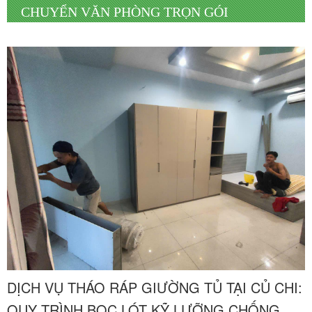
CHUYỂN VĂN PHÒNG TRỌN GÓI
DỊCH VỤ THÁO RÁP GIƯỜNG TỦ TẠI CỦ CHI:
QUY TRÌNH BỌC LÓT KỸ LƯỠNG CHỐNG