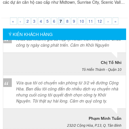
các dự án căn hộ cao cấp như Midtown, Sunrise City, Scenic Valley,
Cô Loan
Happy Valley, Riviera Point. Tại các không gian sống thượng lưu
57 Tây Thạnh, Tân Phú
này, các gia đình luôn sở hữu hệ thống nội thất phòng ngủ đắt tiền,
đồ gỗ nhập khẩu tinh xảo hoặc hệ thống tủ quần áo âm tường sát
«
‹
2
3
4
5
6
7
8
9
10
11
12
›
»
Khảo sát nhanh, giá cả hợp lý. Nhân viên nhiệt tình. Chúc
trần, giường thông minh có kết cấu cơ khí phức tạp.
công ty ngày càng phát triển. Cảm ơn Khôi Nguyên
Ý KIẾN KHÁCH HÀNG
Chị Tố Nhi
Tô Hiến Thành - Quận 10
Vừa qua tôi có chuyển văn phòng từ 3/2 về đường Cộng
Hòa. Ban đầu tôi cũng đắn đo nhiều dịch vụ chuyển nhà
nhưng cuối cùng tôi quyết định chọn công ty Khôi
Nguyên. Tôi thật sự hài lòng. Cảm ơn quý công ty.
Phạm Minh Tuấn
232/2 Cộng Hòa, P.13, Q. Tân Bình
Vợ chồng tôi vừa chuyển về nhà mới ở Chưng cư Thái An