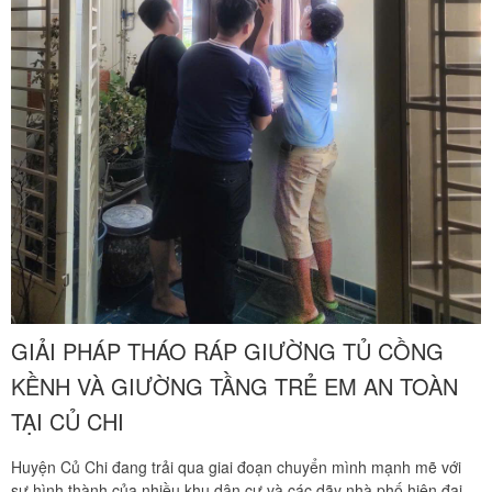
GIẢI PHÁP THÁO RÁP GIƯỜNG TỦ CỒNG
KỀNH VÀ GIƯỜNG TẦNG TRẺ EM AN TOÀN
TẠI CỦ CHI
Huyện Củ Chi đang trải qua giai đoạn chuyển mình mạnh mẽ với
sự hình thành của nhiều khu dân cư và các dãy nhà phố hiện đại.