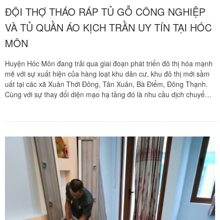
ĐỘI THỢ THÁO RÁP TỦ GỖ CÔNG NGHIỆP
VÀ TỦ QUẦN ÁO KỊCH TRẦN UY TÍN TẠI HÓC
MÔN
Huyện Hóc Môn đang trải qua giai đoạn phát triển đô thị hóa mạnh
mẽ với sự xuất hiện của hàng loạt khu dân cư, khu đô thị mới sầm
uất tại các xã Xuân Thới Đông, Tân Xuân, Bà Điểm, Đông Thạnh.
Cùng với sự thay đổi diện mạo hạ tầng đó là nhu cầu dịch chuyển
không gian sống, thay đổi văn phòng kéo theo khối lượng lớn đồ
đạc nội thất cần di dời. Trong cấu trúc không gian sống hiện đại
của các gia đình tại Hóc Môn, hệ thống tủ quần áo làm bằng gỗ
công nghiệp, đặc biệt là các dòng tủ quần áo kịch trần thiết kế sát
trần kịch sàn luôn là món nội thất chiếm diện tích lớn và có giá trị
cao. Việc tháo dỡ và lắp đặt lại các hệ tủ phức tạp này đòi hỏi tay
nghề mộc chuyên nghiệp cùng sự tỉ mỉ tuyệt đối để tránh làm hư
hỏng phôi gỗ hay biến dạng kết cấu. Chuyển nhà Khôi Nguyên
mang đến dịch vụ tháo ráp tủ gỗ và tủ áo kịch trần chuyên nghiệp
tại khu vực Hóc Môn, giải phóng hoàn toàn nỗi lo lắng cho gia đình
bạn trong ngày dời tổ ấm. Quý khách hàng cần khảo sát khối lượng
đồ đạc và nhận bảng báo giá tốt nhất hãy gọi ngay hotline hỗ trợ