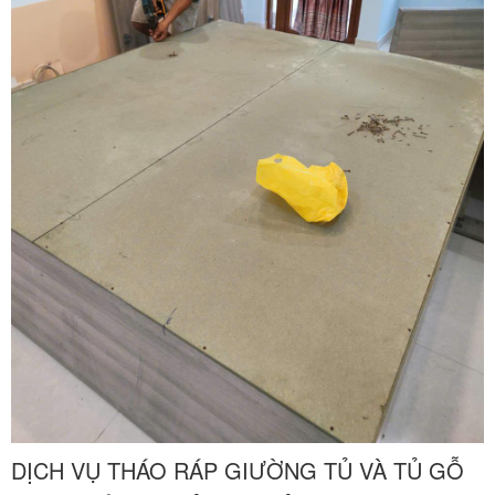
liên tục 24 trên 7 qua số 0913 371 378 hoặc 0972 366 628 để nhận
phản hồi siêu tốc từ đội ngũ Khôi Nguyên.
DỊCH VỤ THÁO RÁP GIƯỜNG TỦ VÀ TỦ GỖ