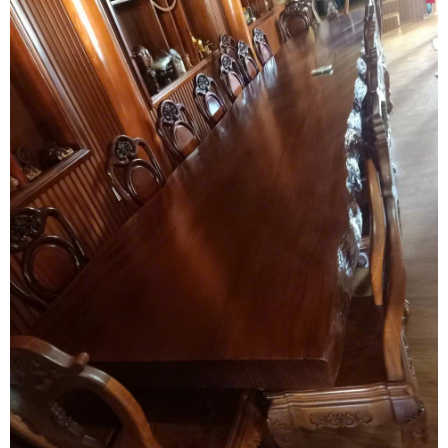
Khôi Nguyên mang đến giải pháp chuyển nhà trọn gói chuyên
nghiệp, tích hợp đội thợ mộc lành nghề có thâm niên thực chiến
dày dặn, cam kết mang lại quy trình tháo ráp tủ gỗ công nghiệp an
toàn tuyệt đối cho tổ ấm mới của gia đình bạn. Quý khách hàng
cần tư vấn phương án thi công nhanh chóng và nhận báo giá ưu
đãi tốt nhất hãy gọi ngay hotline hỗ trợ liên tục 24 trên 7 qua số
0913 371 378 hoặc 0972 366 628 để nhận phản hồi siêu tốc từ đội
ngũ Khôi Nguyên.