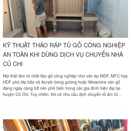
nhà trọn gói chuyên nghiệp với quy trình tháo lắp và bọc lót tủ gỗ
siêu khắt khe, cam kết bảo vệ tài sản của gia đình bạn an toàn
tuyệt đối. Quý khách hàng cần tư vấn phương án thi công nhanh
chóng và nhận báo giá ưu đãi tốt nhất hãy gọi ngay hotline hỗ trợ
liên tục 24 trên 7 qua số 0913 371 378 hoặc 0972 366 628 để nhận
phản hồi siêu tốc từ đội ngũ Khôi Nguyên.
KỸ THUẬT THÁO RÁP TỦ GỖ CÔNG NGHIỆP
AN TOÀN KHI DÙNG DỊCH VỤ CHUYỂN NHÀ
CỦ CHI
Nội thất làm từ chất liệu gỗ công nghiệp như ván ép MDF, MFC hay
HDF phủ lớp bảo vệ Acrylic bóng gương hoặc Melamine vân gỗ
đang ngày càng trở nên phổ biến trong các gia đình hiện đại tại
huyện Củ Chi. Tuy nhiên, khi có nhu cầu dịch chuyển tổ ấm từ
ngoại ngoại biên Tây Bắc sầm uất vào trung tâm nội thành hoặc
ngược lại, việc di dời các hệ tủ quần áo gỗ công nghiệp cỡ lớn luôn
là một bài toán kỹ thuật vô cùng hóc búa. Khác với đồ gỗ tự nhiên
nguyên khối dẻo dai, gỗ công nghiệp có kết cấu phôi gỗ dăm liên
kết bằng keo nên rất giòn, dễ bị lờn ren ốc vít hoặc vỡ nứt kết cấu
mộng nếu quá trình tháo lắp không đúng kỹ thuật. Chuyển nhà