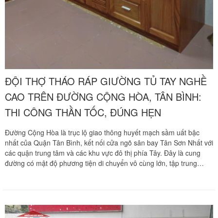
ĐỘI THỢ THÁO RÁP GIƯỜNG TỦ TAY NGHỀ
CAO TRÊN ĐƯỜNG CỘNG HÒA, TÂN BÌNH:
THI CÔNG THẦN TỐC, ĐÚNG HẸN
Đường Cộng Hòa là trục lộ giao thông huyết mạch sầm uất bậc
nhất của Quận Tân Bình, kết nối cửa ngõ sân bay Tân Sơn Nhất với
các quận trung tâm và các khu vực đô thị phía Tây. Đây là cung
đường có mật độ phương tiện di chuyển vô cùng lớn, tập trung
hàng loạt cao ốc văn phòng, khu trung tâm thương mại và các dự
án chung cư hiện đại sầm uất như Cộng Hòa Garden hay Republic
Plaza. Việc di dời tổ ấm và tháo ráp nội thất tại khu vực này luôn
đối mặt với áp lực cực kỳ lớn về tình trạng ùn tắc giao thông thường
Vừa qua tôi có chuyển văn phòng từ 3/2 về đường Cộng
trực và không gian dừng đỗ xe tải bốc xếp vô cùng hạn chế.
Hòa. Ban đầu tôi cũng đắn đo nhiều dịch vụ chuyển nhà