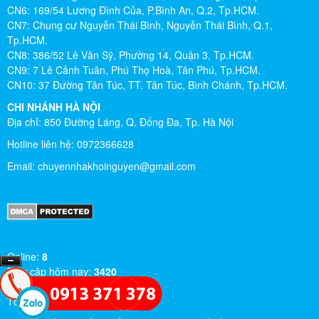
CN6: 169/54 Lương Đình Của, P.Bình An, Q.2, Tp.HCM.
CN7: Chung cư Nguyễn Thái Bình, Nguyễn Thái Bình, Q.1,
Tp.HCM.
CN8: 386/52 Lê Văn Sỹ, Phường 14, Quận 3, Tp.HCM.
CN9: 7 Lê Cảnh Tuân, Phú Thọ Hoà, Tân Phú, Tp.HCM.
CN10: 37 Đường Tân Túc, TT. Tân Túc, Bình Chánh, Tp.HCM.
CHI NHÁNH HÀ NỘI
Địa chỉ: 850 Đường Láng, Q. Đống Đa, Tp. Hà Nội
Hotline liên hệ: 0972366628
Email:
chuyennhakhoinguyen@gmail.com
Online:
8
Truy cập hôm nay:
3420
Truy cập tháng này:
522990
Tổng lượt truy cập:
5005883