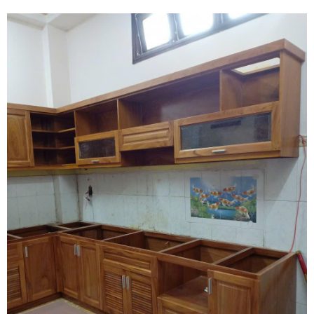
mang đến giải pháp tháo ráp giường tủ trọn gói chuyên nghiệp,
cam kết bảo vệ vẹn nguyên tài sản và giúp gia đình bạn an cư
nhanh chóng. Quý khách hàng cần khảo sát địa hình hẻm sâu và
nhận bảng báo giá tốt nhất hãy gọi ngay hotline hỗ trợ liên tục qua
số 0913 371 378 hoặc 0972 366 628 để nhận phản hồi siêu tốc từ
đội ngũ Khôi Nguyên.