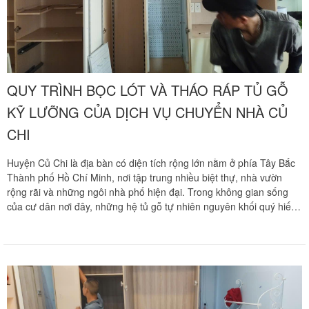
QUY TRÌNH BỌC LÓT VÀ THÁO RÁP TỦ GỖ
KỸ LƯỠNG CỦA DỊCH VỤ CHUYỂN NHÀ CỦ
CHI
Huyện Củ Chi là địa bàn có diện tích rộng lớn nằm ở phía Tây Bắc
Thành phố Hồ Chí Minh, nơi tập trung nhiều biệt thự, nhà vườn
rộng rãi và những ngôi nhà phố hiện đại. Trong không gian sống
của cư dân nơi đây, những hệ tủ gỗ tự nhiên nguyên khối quý hiếm
hay các bộ tủ gỗ công nghiệp cao cấp kịch trần luôn là những tài
sản vô cùng giá trị. Khi có nhu cầu dịch chuyển tổ ấm từ Củ Chi đi
các quận nội thành hoặc ngược lại, việc di dời các khối gỗ đồ sộ
này luôn là một bài toán kỹ thuật cực kỳ nan giải. Quãng đường dài
từ 30 km đến hơn 45 km qua các trục lộ lớn nhiều dằn xóc như
Quốc lộ 22 luôn tiềm ẩn nhiều rủi ro va quẹt làm nứt mẻ hoặc sứt
sơn bề mặt tủ. Chuyển nhà Khôi Nguyên mang đến giải pháp dọn