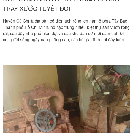
TRẦY XƯỚC TUYỆT ĐỐI
Huyện Củ Chi là địa bàn có diện tích rộng lớn nằm ở phía Tây Bắc
Thành phố Hồ Chí Minh, nơi tập trung nhiều biệt thự sân vườn rộng
rãi, các dãy nhà phố hiện đại và các khu dân cư mới sầm uất. Đi
cùng đời sống ngày càng nâng cao, các hộ gia đình nơi đây luôn
ưu tiên đầu tư cho không gian phòng ngủ những mẫu nội thất gỗ
đắt giá như giường ngủ gỗ tự nhiên quý hiếm, giường tầng thông
minh cho trẻ em hay hệ tủ quần áo cánh lùa kích thước đồ sộ. Khi
phát sinh nhu cầu dọn nhà, di dời tổ ấm hoặc thay đổi cách bố trí
nội thất phòng ngủ, việc di chuyển các hệ giường tủ phức tạp này
trở thành một thử thách kỹ thuật vô cùng hóc búa đối với các gia
chủ vì kết cấu cực kỳ nặng nề và dễ bị tổn thương. Chuyển nhà
Khôi Nguyên mang đến dịch vụ tháo ráp giường tủ chuyên nghiệp
tận nhà tại khu vực Củ Chi với quy trình bao bọc lót siêu khắt khe,
giúp loại bỏ hoàn toàn nỗi lo lắng và bảo vệ vững chãi cho tài sản
giá trị của gia đình bạn. Quý khách hàng cần khảo sát khối lượng
đồ đạc và nhận bảng báo giá tốt nhất hãy gọi ngay hotline hỗ trợ
liên tục 24 trên 7 qua số 0913 371 378 hoặc 0972 366 628 để nhận
phản hồi siêu tốc từ đội ngũ Khôi Nguyên.