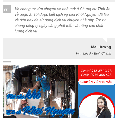
về quận 2. Tôi được biết dịch vụ của Khôi Nguyên đã lâu
và đến nay đã sử dụng dịch vụ chuyển nhà này. Tôi xin
chúng công ty ngày càng phát triển và nâng cao chất
lượng dịch vụ
Mai Hương
Vĩnh Lộc A - Bình Chánh
Công ty Khôi Nguyên chuyển hàng của cô bao bọc đóng
gói rất cẩn thận. Cô rất hài lòng
Cô Loan
57 Tây Thạnh, Tân Phú
Khảo sát nhanh, giá cả hợp lý. Nhân viên nhiệt tình. Chúc
công ty ngày càng phát triển. Cảm ơn Khôi Nguyên
Chị Tố Nhi