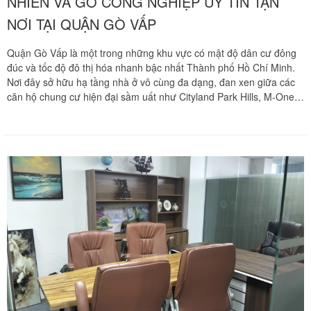
NHIÊN VÀ GỖ CÔNG NGHIỆP UY TÍN TẬN
NƠI TẠI QUẬN GÒ VẤP
Quận Gò Vấp là một trong những khu vực có mật độ dân cư đông
đúc và tốc độ đô thị hóa nhanh bậc nhất Thành phố Hồ Chí Minh.
Nơi đây sở hữu hạ tầng nhà ở vô cùng đa dạng, đan xen giữa các
căn hộ chung cư hiện đại sầm uất như Cityland Park Hills, M-One
Gia Định và hệ thống ngõ hẻm chằng chịt, dốc hẹp quanh các trục
lộ huyết mạch Quang Trung, Phan Văn Trị, Lê Đức Thọ, Nguyễn
Oanh.