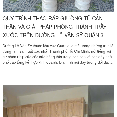
QUY TRÌNH THÁO RÁP GIƯỜNG TỦ CẨN
THẬN VÀ GIẢI PHÁP PHÒNG TRÁNH TRẦY
XƯỚC TRÊN ĐƯỜNG LÊ VĂN SỸ QUẬN 3
Đường Lê Văn Sỹ thuộc khu vực Quận 3 là một trong những trục lộ
trung tâm sầm uất bậc nhất Thành phố Hồ Chí Minh, nổi tiếng với
sự nhộn nhịp của các cửa hàng thời trang cao cấp và các dãy nhà
phố cao tầng kết hợp kinh doanh. Địa hình nơi đây tương đối đặc
thù với hệ thống ngõ hẻm chằng chịt đan xen sâu hút và mật độ
giao thông luôn ở mức rất cao.