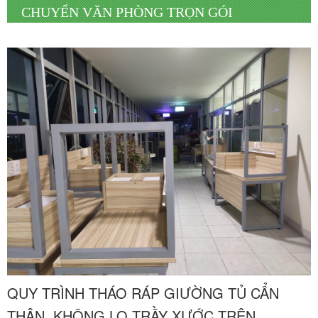
CHUYỂN VĂN PHÒNG TRỌN GÓI
QUY TRÌNH THÁO RÁP GIƯỜNG TỦ CẨN
THẬN, KHÔNG LO TRẦY XƯỚC TRÊN