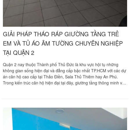
GIẢI PHÁP THÁO RÁP GIƯỜNG TẦNG TRẺ
EM VÀ TỦ ÁO ÂM TƯỜNG CHUYÊN NGHIỆP
TẠI QUẬN 2
Quận 2 nay thuộc Thành phố Thủ Đức là khu vực hội tụ những
không gian sống hiện đại và đẳng cấp bậc nhất TP.HCM với các dự
án căn hộ cao cấp tại Thảo Điền, Sala Thủ Thiêm hay An Phú.
Trong kiến trúc căn hộ hiện đại tại đây, giường tầng thông minh và
hệ thống tủ quần áo âm tường sát trần thường được ưu tiên lựa
chọn để tối ưu hóa diện tích. Tuy nhiên, việc tháo dỡ và di dời các
hạng mục này luôn là thách thức kỹ thuật lớn bởi giường tầng có
cấu trúc cơ khí tinh vi, còn tủ âm tường lại liên kết chặt chẽ với kết
cấu vách ngăn căn hộ. Chuyển nhà Khôi Nguyên mang đến dịch vụ
tháo ráp chuyên sâu, giúp cư dân Quận 2 bảo vệ vẹn nguyên nội
thất cao cấp của gia đình.