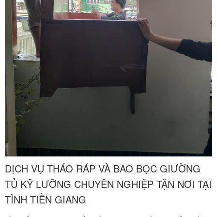
DỊCH VỤ THÁO RÁP VÀ BAO BỌC GIƯỜNG
TỦ KỸ LƯỠNG CHUYÊN NGHIỆP TẬN NƠI TẠI
TỈNH TIỀN GIANG