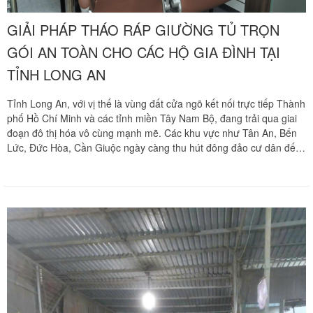
GIẢI PHÁP THÁO RÁP GIƯỜNG TỦ TRỌN
GÓI AN TOÀN CHO CÁC HỘ GIA ĐÌNH TẠI
TỈNH LONG AN
Tỉnh Long An, với vị thế là vùng đất cửa ngõ kết nối trực tiếp Thành
phố Hồ Chí Minh và các tỉnh miền Tây Nam Bộ, đang trải qua giai
đoạn đô thị hóa vô cùng mạnh mẽ. Các khu vực như Tân An, Bến
Lức, Đức Hòa, Cần Giuộc ngày càng thu hút đông đảo cư dân đến
định cư lâu dài nhờ hạ tầng hiện đại và không gian sống thông
thoáng. Đi cùng làn sóng dịch chuyển dân cư là nhu cầu di dời tổ
ấm và vận chuyển các món nội thất lớn.