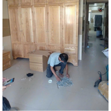
Vừa qua tôi có chuyển văn phòng từ 3/2 về đường Cộng
Hòa. Ban đầu tôi cũng đắn đo nhiều dịch vụ chuyển nhà
nhưng cuối cùng tôi quyết định chọn công ty Khôi
Nguyên. Tôi thật sự hài lòng. Cảm ơn quý công ty.
Phạm Minh Tuấn
232/2 Cộng Hòa, P.13, Q. Tân Bình
Vợ chồng tôi vừa chuyển về nhà mới ở Chưng cư Thái An
về quận 2. Tôi được biết dịch vụ của Khôi Nguyên đã lâu
và đến nay đã sử dụng dịch vụ chuyển nhà này. Tôi xin
chúng công ty ngày càng phát triển và nâng cao chất
lượng dịch vụ