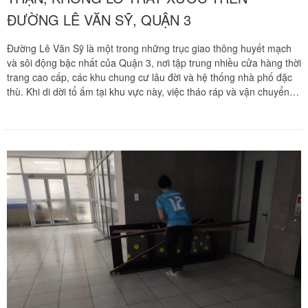
ĐƯỜNG LÊ VĂN SỸ, QUẬN 3
Đường Lê Văn Sỹ là một trong những trục giao thông huyết mạch
và sôi động bậc nhất của Quận 3, nơi tập trung nhiều cửa hàng thời
trang cao cấp, các khu chung cư lâu đời và hệ thống nhà phố đặc
thù. Khi di dời tổ ấm tại khu vực này, việc tháo ráp và vận chuyển
các món nội thất cồng kềnh như giường ngủ hay tủ quần áo luôn là
thách thức lớn đối với nhiều gia đình. Chuyển nhà Khôi Nguyên
mang đến giải pháp tháo ráp giường tủ trọn gói chuyên nghiệp,
cam kết bảo vệ tài sản vẹn nguyên và không gây trầy xước, giúp
bạn an tâm tuyệt đối khi chuyển đến ngôi nhà mới.