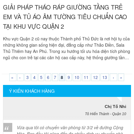
Mai Hương
GIẢI PHÁP THÁO RÁP GIƯỜNG TẦNG TRẺ
Vĩnh Lộc A - Bình Chánh
EM VÀ TỦ ÁO ÂM TƯỜNG TIÊU CHUẨN CAO
Công ty Khôi Nguyên chuyển hàng của cô bao bọc đóng
TẠI KHU VỰC QUẬN 2
gói rất cẩn thận. Cô rất hài lòng
Khu vực Quận 2 cũ nay thuộc Thành phố Thủ Đức là nơi hội tụ của
những không gian sống hiện đại, đẳng cấp như Thảo Điền, Sala
Cô Loan
Thủ Thiêm hay An Phú. Trong xu hướng tối ưu hóa diện tích phòng
57 Tây Thạnh, Tân Phú
ngủ cho con trẻ tại các căn hộ cao cấp này, hệ thống giường tầng
thông minh liên hoàn và tủ quần áo âm tường sát trần rất được các
Khảo sát nhanh, giá cả hợp lý. Nhân viên nhiệt tình. Chúc
gia đình ưa chuộng. Tuy nhiên, khi chuyển dọn tổ ấm hoặc cải tạo
công ty ngày càng phát triển. Cảm ơn Khôi Nguyên
nhà cửa, việc di dời hai hạng mục này luôn là thử thách kỹ thuật
«
‹
3
4
5
6
7
8
9
10
11
12
13
›
»
cực kỳ lớn đối với gia chủ. Giường tầng trẻ em sở hữu hệ chịu lực
đa chiều phức tạp, trong khi tủ âm tường lại được đo ni đóng giày
Ý KIẾN KHÁCH HÀNG
Chị Tố Nhi
khít khao vào kết cấu tường thạch cao nhạy cảm. Chuyển nhà Khôi
Tô Hiến Thành - Quận 10
Nguyên mang đến giải pháp tháo ráp trọn gói chuyên nghiệp, cam
kết bảo vệ vẹn nguyên kết cấu mộc và vẻ đẹp thẩm mỹ sang trọng
Vừa qua tôi có chuyển văn phòng từ 3/2 về đường Cộng
cho tài sản của bạn.
Hòa. Ban đầu tôi cũng đắn đo nhiều dịch vụ chuyển nhà
nhưng cuối cùng tôi quyết định chọn công ty Khôi
Nguyên. Tôi thật sự hài lòng. Cảm ơn quý công ty.