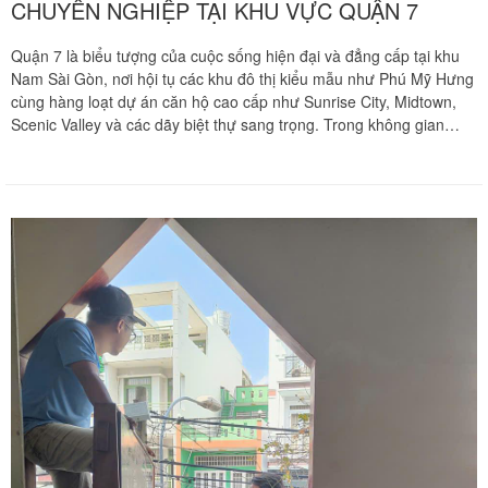
CHUYÊN NGHIỆP TẠI KHU VỰC QUẬN 7
Quận 7 là biểu tượng của cuộc sống hiện đại và đẳng cấp tại khu
Nam Sài Gòn, nơi hội tụ các khu đô thị kiểu mẫu như Phú Mỹ Hưng
cùng hàng loạt dự án căn hộ cao cấp như Sunrise City, Midtown,
Scenic Valley và các dãy biệt thự sang trọng. Trong không gian
sống thượng lưu tại đây, nội thất phòng ngủ thường sở hữu những
bộ giường ngủ gỗ tự nhiên quý hiếm, giường thông minh tích hợp
piston trợ lực hoặc các hệ tủ quần áo kịch trần thiết kế riêng biệt.
Khi có nhu cầu chuyển dọn tổ ấm hoặc thay đổi không gian sống,
việc tháo ráp các hạng mục nội thất đắt tiền này trở thành một thử
thách kỹ thuật lớn đòi hỏi tay nghề thợ mộc chuyên sâu. Chuyển
nhà Khôi Nguyên mang đến giải pháp tháo ráp giường tủ trọn gói
chuyên nghiệp tại Quận 7, cam kết bảo vệ vẹn nguyên mọi cấu trúc
mộc và giá trị thẩm mỹ của tài sản.