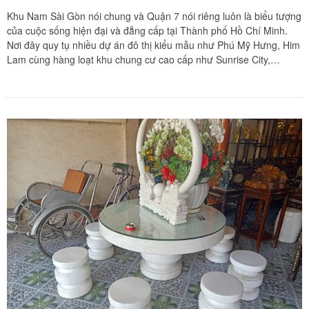
Khu Nam Sài Gòn nói chung và Quận 7 nói riêng luôn là biểu tượng
của cuộc sống hiện đại và đẳng cấp tại Thành phố Hồ Chí Minh.
Nơi đây quy tụ nhiều dự án đô thị kiểu mẫu như Phú Mỹ Hưng, Him
Lam cùng hàng loạt khu chung cư cao cấp như Sunrise City,
Midtown hay Scenic Valley. Đi cùng với những không gian sống
thượng lưu này là các hệ thống nội thất phòng ngủ sang trọng có
giá trị kinh tế lớn. Những bộ giường ngủ gỗ tự nhiên quý hiếm
nguyên khối, tủ quần áo sát trần đa năng hay giường gấp thông
minh luôn đòi hỏi sự cẩn trọng tối đa mỗi khi cần dịch chuyển hoặc
thay đổi vị trí. Chuyển nhà Khôi Nguyên tự hào mang đến giải pháp
tháo ráp giường tủ trọn gói tận nơi, cam kết bảo vệ vẹn nguyên kết
cấu mộc và mang lại sự an tâm tuyệt đối cho mọi gia đình tại Quận
7.