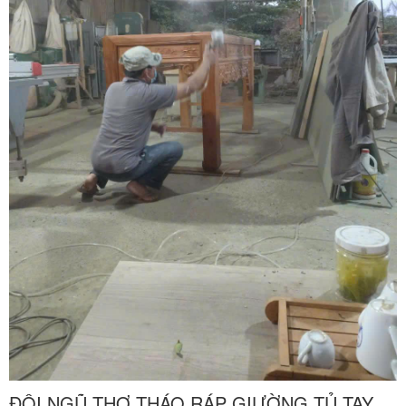
ĐỘI NGŨ THỢ THÁO RÁP GIƯỜNG TỦ TAY