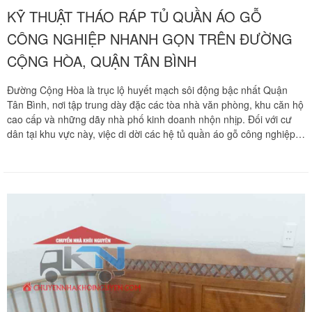
KỸ THUẬT THÁO RÁP TỦ QUẦN ÁO GỖ
CÔNG NGHIỆP NHANH GỌN TRÊN ĐƯỜNG
CỘNG HÒA, QUẬN TÂN BÌNH
Đường Cộng Hòa là trục lộ huyết mạch sôi động bậc nhất Quận
Tân Bình, nơi tập trung dày đặc các tòa nhà văn phòng, khu căn hộ
cao cấp và những dãy nhà phố kinh doanh nhộn nhịp. Đối với cư
dân tại khu vực này, việc di dời các hệ tủ quần áo gỗ công nghiệp
cỡ lớn luôn đòi hỏi sự tính toán kỹ lưỡng về thời gian và kỹ thuật.
Chuyển nhà Khôi Nguyên mang đến giải pháp tháo ráp tủ áo
chuyên nghiệp, giúp bạn di dời nội thất nhanh chóng mà không làm
hư hại kết cấu ván ép hay thất lạc linh kiện.