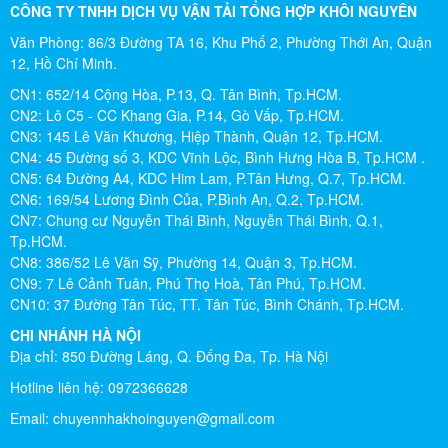
CÔNG TY TNHH DỊCH VỤ VẬN TẢI TỔNG HỢP KHÔI NGUYÊN
Văn Phòng: 86/3 Đường TA 16, Khu Phố 2, Phường Thới An, Quận
12, Hồ Chí Minh.
CN1: 652/14 Cộng Hòa, P.13, Q. Tân Bình, Tp.HCM.
CN2: Lô C5 - CC Khang Gia, P.14, Gò Vấp, Tp.HCM.
CN3: 145 Lê Văn Khương, Hiệp Thành, Quận 12, Tp.HCM.
CN4: 45 Đường số 3, KDC Vĩnh Lộc, Bình Hưng Hòa B, Tp.HCM .
CN5: 64 Đường A4, KDC Him Lam, P.Tân Hưng, Q.7, Tp.HCM.
CN6: 169/54 Lương Đình Của, P.Bình An, Q.2, Tp.HCM.
CN7: Chung cư Nguyễn Thái Bình, Nguyễn Thái Bình, Q.1,
Tp.HCM.
CN8: 386/52 Lê Văn Sỹ, Phường 14, Quận 3, Tp.HCM.
CN9: 7 Lê Cảnh Tuân, Phú Thọ Hoà, Tân Phú, Tp.HCM.
CN10: 37 Đường Tân Túc, TT. Tân Túc, Bình Chánh, Tp.HCM.
CHI NHÁNH HÀ NỘI
Địa chỉ: 850 Đường Láng, Q. Đống Đa, Tp. Hà Nội
Hotline liên hệ: 0972366628
Email:
chuyennhakhoinguyen@gmail.com