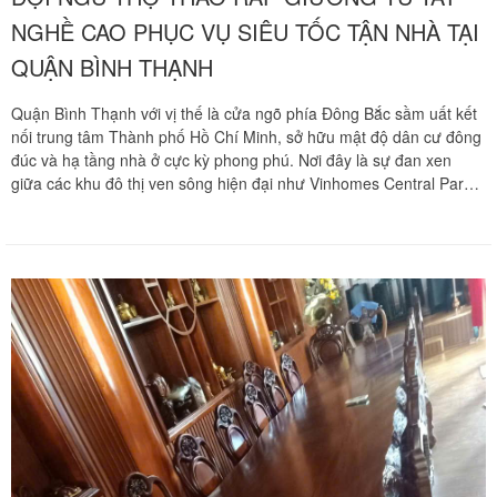
NGHỀ CAO PHỤC VỤ SIÊU TỐC TẬN NHÀ TẠI
QUẬN BÌNH THẠNH
Quận Bình Thạnh với vị thế là cửa ngõ phía Đông Bắc sầm uất kết
nối trung tâm Thành phố Hồ Chí Minh, sở hữu mật độ dân cư đông
đúc và hạ tầng nhà ở cực kỳ phong phú. Nơi đây là sự đan xen
giữa các khu đô thị ven sông hiện đại như Vinhomes Central Park,
City Garden và những dãy nhà phố lâu đời nằm sâu trong hệ thống
ngõ hẻm chằng chịt tại các tuyến đường Phan Văn Trị, Lê Quang
Định, Bạch Đằng, Nguyễn Văn Thương.