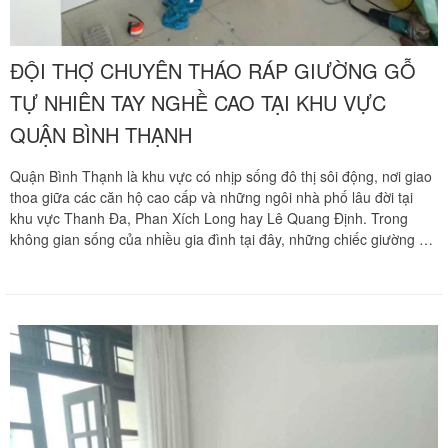
ĐỘI THỢ CHUYÊN THÁO RÁP GIƯỜNG GỖ
TỰ NHIÊN TAY NGHỀ CAO TẠI KHU VỰC
QUẬN BÌNH THẠNH
Quận Bình Thạnh là khu vực có nhịp sống đô thị sôi động, nơi giao
thoa giữa các căn hộ cao cấp và những ngôi nhà phố lâu đời tại
khu vực Thanh Đa, Phan Xích Long hay Lê Quang Định. Trong
không gian sống của nhiều gia đình tại đây, những chiếc giường gỗ
tự nhiên nguyên khối hay giường ngủ gỗ quý luôn là tài sản quan
trọng, gắn liền với sự bền bỉ và vẻ đẹp sang trọng. Khi cần chuyển
dọn nhà cửa, việc di dời những hạng mục này đòi hỏi kỹ thuật mộc
chuyên sâu để không làm hỏng hóc kết cấu hay làm trầy xước vẻ
đẹp nguyên bản. Chuyển nhà Khôi Nguyên mang đến đội ngũ thợ
tháo ráp nội thất chuyên nghiệp tại Quận Bình Thạnh, cam kết thi
công tận tâm và bảo vệ tài sản gỗ quý của bạn một cách hoàn hảo
nhất.