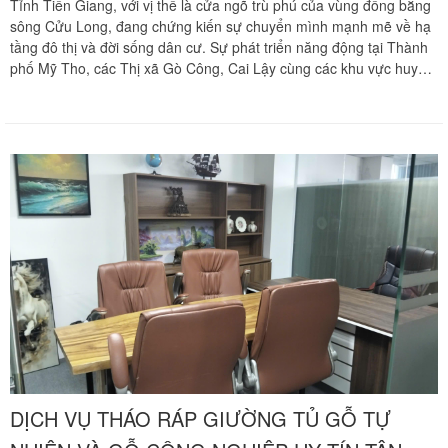
Tỉnh Tiền Giang, với vị thế là cửa ngõ trù phú của vùng đồng bằng
sông Cửu Long, đang chứng kiến sự chuyển mình mạnh mẽ về hạ
tầng đô thị và đời sống dân cư. Sự phát triển năng động tại Thành
phố Mỹ Tho, các Thị xã Gò Công, Cai Lậy cùng các khu vực huyện
lỵ như Cái Bè, Chợ Gạo, Châu Thành đã thu hút làn sóng dịch
chuyển dân cư từ Thành phố Hồ Chí Minh về đây định cư lâu dài.
Đi cùng xu hướng đó là nhu cầu cải tạo không gian sống và di dời
những món nội thất gia đình giá trị cao.
DỊCH VỤ THÁO RÁP GIƯỜNG TỦ GỖ TỰ