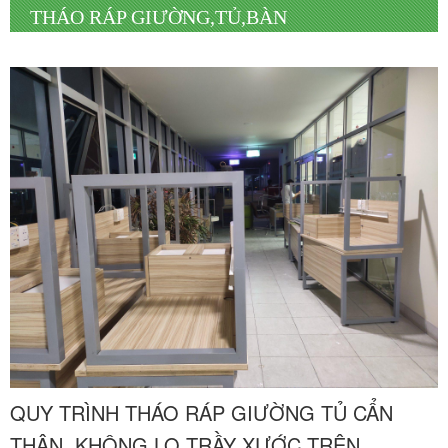
THÁO RÁP GIƯỜNG,TỦ,BÀN
QUY TRÌNH THÁO RÁP GIƯỜNG TỦ CẨN
THẬN, KHÔNG LO TRẦY XƯỚC TRÊN