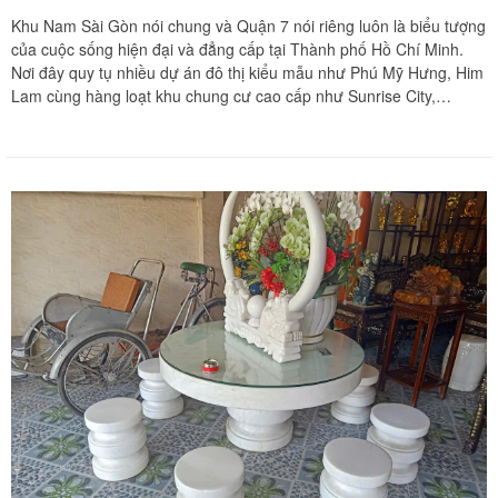
Khu Nam Sài Gòn nói chung và Quận 7 nói riêng luôn là biểu tượng
của cuộc sống hiện đại và đẳng cấp tại Thành phố Hồ Chí Minh.
Nơi đây quy tụ nhiều dự án đô thị kiểu mẫu như Phú Mỹ Hưng, Him
Lam cùng hàng loạt khu chung cư cao cấp như Sunrise City,
Midtown hay Scenic Valley. Đi cùng với những không gian sống
thượng lưu này là các hệ thống nội thất phòng ngủ sang trọng có
giá trị kinh tế lớn. Những bộ giường ngủ gỗ tự nhiên quý hiếm
nguyên khối, tủ quần áo sát trần đa năng hay giường gấp thông
minh luôn đòi hỏi sự cẩn trọng tối đa mỗi khi cần dịch chuyển hoặc
thay đổi vị trí. Chuyển nhà Khôi Nguyên tự hào mang đến giải pháp
tháo ráp giường tủ trọn gói tận nơi, cam kết bảo vệ vẹn nguyên kết
cấu mộc và mang lại sự an tâm tuyệt đối cho mọi gia đình tại Quận
7.