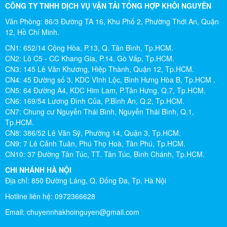
CÔNG TY TNHH DỊCH VỤ VẬN TẢI TỔNG HỢP KHÔI NGUYÊN
Văn Phòng: 86/3 Đường TA 16, Khu Phố 2, Phường Thới An, Quận
12, Hồ Chí Minh.
CN1: 652/14 Cộng Hòa, P.13, Q. Tân Bình, Tp.HCM.
CN2: Lô C5 - CC Khang Gia, P.14, Gò Vấp, Tp.HCM.
CN3: 145 Lê Văn Khương, Hiệp Thành, Quận 12, Tp.HCM.
CN4: 45 Đường số 3, KDC Vĩnh Lộc, Bình Hưng Hòa B, Tp.HCM .
CN5: 64 Đường A4, KDC Him Lam, P.Tân Hưng, Q.7, Tp.HCM.
CN6: 169/54 Lương Đình Của, P.Bình An, Q.2, Tp.HCM.
CN7: Chung cư Nguyễn Thái Bình, Nguyễn Thái Bình, Q.1,
Tp.HCM.
CN8: 386/52 Lê Văn Sỹ, Phường 14, Quận 3, Tp.HCM.
CN9: 7 Lê Cảnh Tuân, Phú Thọ Hoà, Tân Phú, Tp.HCM.
CN10: 37 Đường Tân Túc, TT. Tân Túc, Bình Chánh, Tp.HCM.
CHI NHÁNH HÀ NỘI
Địa chỉ: 850 Đường Láng, Q. Đống Đa, Tp. Hà Nội
Hotline liên hệ: 0972366628
Email:
chuyennhakhoinguyen@gmail.com