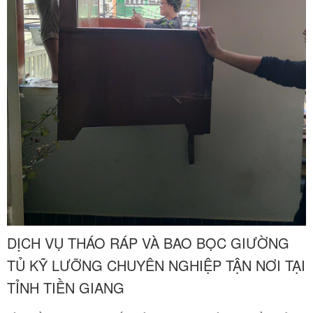
DỊCH VỤ THÁO RÁP VÀ BAO BỌC GIƯỜNG
TỦ KỸ LƯỠNG CHUYÊN NGHIỆP TẬN NƠI TẠI
TỈNH TIỀN GIANG