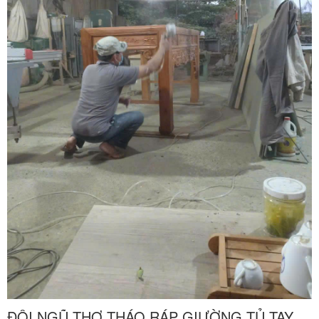
ĐỘI NGŨ THỢ THÁO RÁP GIƯỜNG TỦ TAY