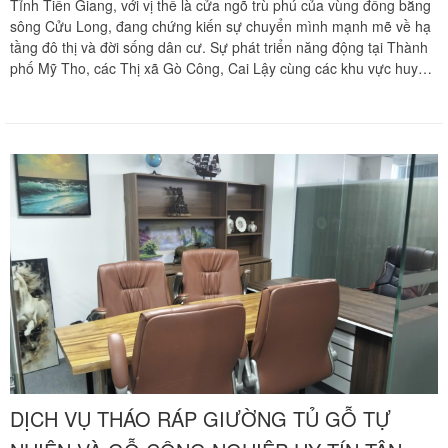
Tỉnh Tiền Giang, với vị thế là cửa ngõ trù phú của vùng đồng bằng
sông Cửu Long, đang chứng kiến sự chuyển mình mạnh mẽ về hạ
tầng đô thị và đời sống dân cư. Sự phát triển năng động tại Thành
phố Mỹ Tho, các Thị xã Gò Công, Cai Lậy cùng các khu vực huyện
lỵ như Cái Bè, Chợ Gạo, Châu Thành đã thu hút làn sóng dịch
chuyển dân cư từ Thành phố Hồ Chí Minh về đây định cư lâu dài.
Đi cùng xu hướng đó là nhu cầu cải tạo không gian sống và di dời
những món nội thất gia đình giá trị cao.
DỊCH VỤ THÁO RÁP GIƯỜNG TỦ GỖ TỰ