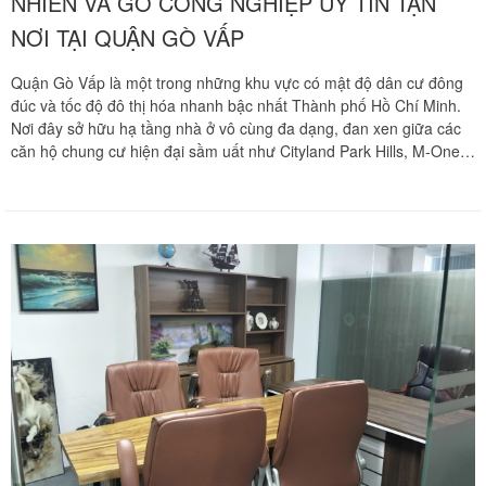
NHIÊN VÀ GỖ CÔNG NGHIỆP UY TÍN TẬN
NƠI TẠI QUẬN GÒ VẤP
Quận Gò Vấp là một trong những khu vực có mật độ dân cư đông
đúc và tốc độ đô thị hóa nhanh bậc nhất Thành phố Hồ Chí Minh.
Nơi đây sở hữu hạ tầng nhà ở vô cùng đa dạng, đan xen giữa các
căn hộ chung cư hiện đại sầm uất như Cityland Park Hills, M-One
Gia Định và hệ thống ngõ hẻm chằng chịt, dốc hẹp quanh các trục
lộ huyết mạch Quang Trung, Phan Văn Trị, Lê Đức Thọ, Nguyễn
Oanh.