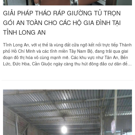
GIẢI PHÁP THÁO RÁP GIƯỜNG TỦ TRỌN
GÓI AN TOÀN CHO CÁC HỘ GIA ĐÌNH TẠI
TỈNH LONG AN
Tỉnh Long An, với vị thế là vùng đất cửa ngõ kết nối trực tiếp Thành
phố Hồ Chí Minh và các tỉnh miền Tây Nam Bộ, đang trải qua giai
đoạn đô thị hóa vô cùng mạnh mẽ. Các khu vực như Tân An, Bến
Lức, Đức Hòa, Cần Giuộc ngày càng thu hút đông đảo cư dân đến
định cư lâu dài nhờ hạ tầng hiện đại và không gian sống thông
thoáng. Đi cùng làn sóng dịch chuyển dân cư là nhu cầu di dời tổ
ấm và vận chuyển các món nội thất lớn.