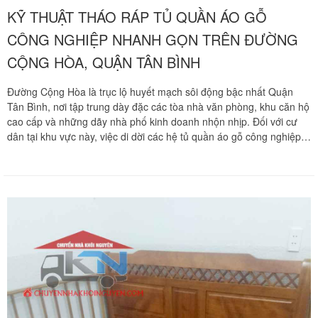
KỸ THUẬT THÁO RÁP TỦ QUẦN ÁO GỖ
CÔNG NGHIỆP NHANH GỌN TRÊN ĐƯỜNG
CỘNG HÒA, QUẬN TÂN BÌNH
Đường Cộng Hòa là trục lộ huyết mạch sôi động bậc nhất Quận
Tân Bình, nơi tập trung dày đặc các tòa nhà văn phòng, khu căn hộ
cao cấp và những dãy nhà phố kinh doanh nhộn nhịp. Đối với cư
dân tại khu vực này, việc di dời các hệ tủ quần áo gỗ công nghiệp
cỡ lớn luôn đòi hỏi sự tính toán kỹ lưỡng về thời gian và kỹ thuật.
Chuyển nhà Khôi Nguyên mang đến giải pháp tháo ráp tủ áo
chuyên nghiệp, giúp bạn di dời nội thất nhanh chóng mà không làm
hư hại kết cấu ván ép hay thất lạc linh kiện.