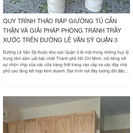
QUY TRÌNH THÁO RÁP GIƯỜNG TỦ CẨN
THẬN VÀ GIẢI PHÁP PHÒNG TRÁNH TRẦY
XƯỚC TRÊN ĐƯỜNG LÊ VĂN SỸ QUẬN 3
Đường Lê Văn Sỹ thuộc khu vực Quận 3 là một trong những trục lộ
trung tâm sầm uất bậc nhất Thành phố Hồ Chí Minh, nổi tiếng với
sự nhộn nhịp của các cửa hàng thời trang cao cấp và các dãy nhà
phố cao tầng kết hợp kinh doanh. Địa hình nơi đây tương đối đặc
thù với hệ thống ngõ hẻm chằng chịt đan xen sâu hút và mật độ
giao thông luôn ở mức rất cao.