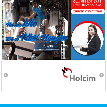
Cô Loan
57 Tây Thạnh, Tân Phú
Khảo sát nhanh, giá cả hợp lý. Nhân viên nhiệt tình. Chúc
công ty ngày càng phát triển. Cảm ơn Khôi Nguyên
Chị Tố Nhi
Tô Hiến Thành - Quận 10