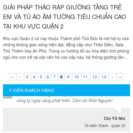
GIẢI PHÁP THÁO RÁP GIƯỜNG TẦNG TRẺ
Mai Hương
EM VÀ TỦ ÁO ÂM TƯỜNG TIÊU CHUẨN CAO
Vĩnh Lộc A - Bình Chánh
TẠI KHU VỰC QUẬN 2
Công ty Khôi Nguyên chuyển hàng của cô bao bọc đóng
Khu vực Quận 2 cũ nay thuộc Thành phố Thủ Đức là nơi hội tụ của
gói rất cẩn thận. Cô rất hài lòng
những không gian sống hiện đại, đẳng cấp như Thảo Điền, Sala
Thủ Thiêm hay An Phú. Trong xu hướng tối ưu hóa diện tích phòng
ngủ cho con trẻ tại các căn hộ cao cấp này, hệ thống giường tầng
Cô Loan
thông minh liên hoàn và tủ quần áo âm tường sát trần rất được các
57 Tây Thạnh, Tân Phú
gia đình ưa chuộng. Tuy nhiên, khi chuyển dọn tổ ấm hoặc cải tạo
nhà cửa, việc di dời hai hạng mục này luôn là thử thách kỹ thuật
«
‹
3
4
5
6
7
8
9
10
11
12
13
›
»
Khảo sát nhanh, giá cả hợp lý. Nhân viên nhiệt tình. Chúc
cực kỳ lớn đối với gia chủ. Giường tầng trẻ em sở hữu hệ chịu lực
công ty ngày càng phát triển. Cảm ơn Khôi Nguyên
đa chiều phức tạp, trong khi tủ âm tường lại được đo ni đóng giày
Ý KIẾN KHÁCH HÀNG
khít khao vào kết cấu tường thạch cao nhạy cảm. Chuyển nhà Khôi
Nguyên mang đến giải pháp tháo ráp trọn gói chuyên nghiệp, cam
Chị Tố Nhi
kết bảo vệ vẹn nguyên kết cấu mộc và vẻ đẹp thẩm mỹ sang trọng
Tô Hiến Thành - Quận 10
cho tài sản của bạn.
Vừa qua tôi có chuyển văn phòng từ 3/2 về đường Cộng
Hòa. Ban đầu tôi cũng đắn đo nhiều dịch vụ chuyển nhà