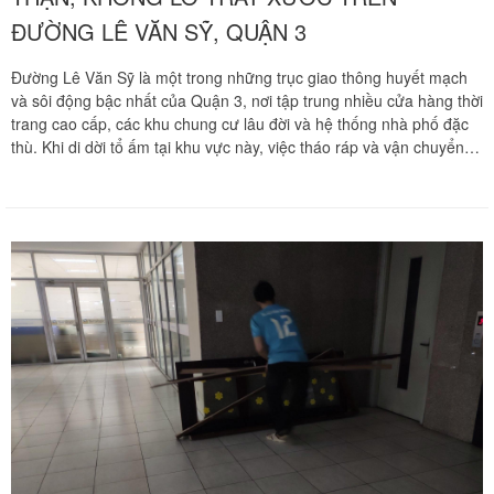
ĐƯỜNG LÊ VĂN SỸ, QUẬN 3
Đường Lê Văn Sỹ là một trong những trục giao thông huyết mạch
và sôi động bậc nhất của Quận 3, nơi tập trung nhiều cửa hàng thời
trang cao cấp, các khu chung cư lâu đời và hệ thống nhà phố đặc
thù. Khi di dời tổ ấm tại khu vực này, việc tháo ráp và vận chuyển
các món nội thất cồng kềnh như giường ngủ hay tủ quần áo luôn là
thách thức lớn đối với nhiều gia đình. Chuyển nhà Khôi Nguyên
mang đến giải pháp tháo ráp giường tủ trọn gói chuyên nghiệp,
cam kết bảo vệ tài sản vẹn nguyên và không gây trầy xước, giúp
bạn an tâm tuyệt đối khi chuyển đến ngôi nhà mới.