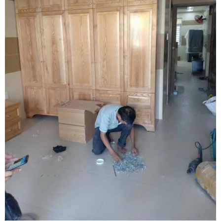
Vừa qua tôi có chuyển văn phòng từ 3/2 về đường Cộng
Hòa. Ban đầu tôi cũng đắn đo nhiều dịch vụ chuyển nhà
nhưng cuối cùng tôi quyết định chọn công ty Khôi
Nguyên. Tôi thật sự hài lòng. Cảm ơn quý công ty.
Phạm Minh Tuấn
232/2 Cộng Hòa, P.13, Q. Tân Bình
Vợ chồng tôi vừa chuyển về nhà mới ở Chưng cư Thái An
về quận 2. Tôi được biết dịch vụ của Khôi Nguyên đã lâu
và đến nay đã sử dụng dịch vụ chuyển nhà này. Tôi xin
chúng công ty ngày càng phát triển và nâng cao chất
lượng dịch vụ