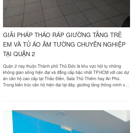
GIẢI PHÁP THÁO RÁP GIƯỜNG TẦNG TRẺ
EM VÀ TỦ ÁO ÂM TƯỜNG CHUYÊN NGHIỆP
TẠI QUẬN 2
Quận 2 nay thuộc Thành phố Thủ Đức là khu vực hội tụ những
không gian sống hiện đại và đẳng cấp bậc nhất TP.HCM với các dự
án căn hộ cao cấp tại Thảo Điền, Sala Thủ Thiêm hay An Phú.
Trong kiến trúc căn hộ hiện đại tại đây, giường tầng thông minh và
hệ thống tủ quần áo âm tường sát trần thường được ưu tiên lựa
chọn để tối ưu hóa diện tích. Tuy nhiên, việc tháo dỡ và di dời các
hạng mục này luôn là thách thức kỹ thuật lớn bởi giường tầng có
cấu trúc cơ khí tinh vi, còn tủ âm tường lại liên kết chặt chẽ với kết
cấu vách ngăn căn hộ. Chuyển nhà Khôi Nguyên mang đến dịch vụ
tháo ráp chuyên sâu, giúp cư dân Quận 2 bảo vệ vẹn nguyên nội
thất cao cấp của gia đình.