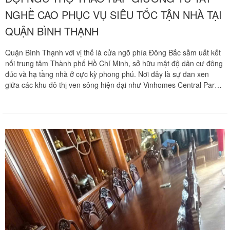
NGHỀ CAO PHỤC VỤ SIÊU TỐC TẬN NHÀ TẠI
QUẬN BÌNH THẠNH
Quận Bình Thạnh với vị thế là cửa ngõ phía Đông Bắc sầm uất kết
nối trung tâm Thành phố Hồ Chí Minh, sở hữu mật độ dân cư đông
đúc và hạ tầng nhà ở cực kỳ phong phú. Nơi đây là sự đan xen
giữa các khu đô thị ven sông hiện đại như Vinhomes Central Park,
City Garden và những dãy nhà phố lâu đời nằm sâu trong hệ thống
ngõ hẻm chằng chịt tại các tuyến đường Phan Văn Trị, Lê Quang
Định, Bạch Đằng, Nguyễn Văn Thương.