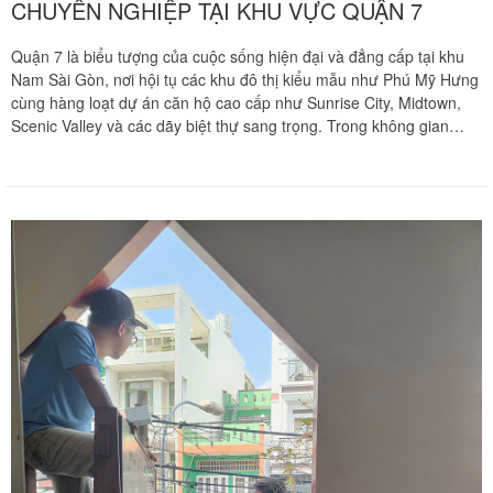
CHUYÊN NGHIỆP TẠI KHU VỰC QUẬN 7
Quận 7 là biểu tượng của cuộc sống hiện đại và đẳng cấp tại khu
Nam Sài Gòn, nơi hội tụ các khu đô thị kiểu mẫu như Phú Mỹ Hưng
cùng hàng loạt dự án căn hộ cao cấp như Sunrise City, Midtown,
Scenic Valley và các dãy biệt thự sang trọng. Trong không gian
sống thượng lưu tại đây, nội thất phòng ngủ thường sở hữu những
bộ giường ngủ gỗ tự nhiên quý hiếm, giường thông minh tích hợp
piston trợ lực hoặc các hệ tủ quần áo kịch trần thiết kế riêng biệt.
Khi có nhu cầu chuyển dọn tổ ấm hoặc thay đổi không gian sống,
việc tháo ráp các hạng mục nội thất đắt tiền này trở thành một thử
thách kỹ thuật lớn đòi hỏi tay nghề thợ mộc chuyên sâu. Chuyển
nhà Khôi Nguyên mang đến giải pháp tháo ráp giường tủ trọn gói
chuyên nghiệp tại Quận 7, cam kết bảo vệ vẹn nguyên mọi cấu trúc
mộc và giá trị thẩm mỹ của tài sản.