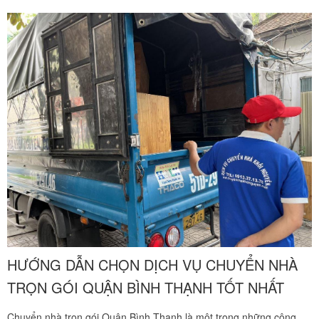
HƯỚNG DẪN CHỌN DỊCH VỤ CHUYỂN NHÀ
TRỌN GÓI QUẬN BÌNH THẠNH TỐT NHẤT
Chuyển nhà trọn gói Quận Bình Thạnh là một trong những công