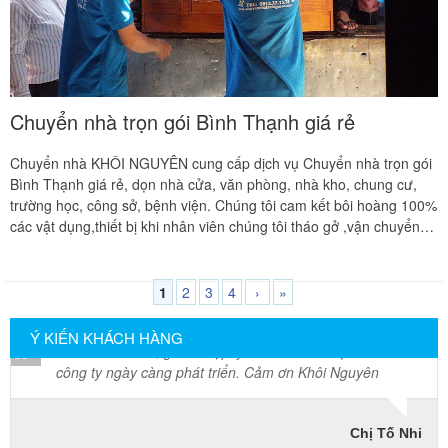
lượng dịch vụ
Mai Hương
Vĩnh Lộc A - Bình Chánh
Chuyển nhà trọn gói Bình Thạnh giá rẻ
Công ty Khôi Nguyên chuyển hàng của cô bao bọc đóng
Chuyển nhà KHÔI NGUYÊN cung cấp dịch vụ Chuyển nhà trọn gói
gói rất cẩn thận. Cô rất hài lòng
Bình Thạnh giá rẻ, dọn nhà cửa, văn phòng, nhà kho, chung cư,
trường học, công sở, bệnh viện. Chúng tôi cam kết bôi hoàng 100%
các vật dụng,thiết bị khi nhân viên chúng tôi tháo gở ,vận chuyển
Cô Loan
mà bị hư hỏng. Về giá cả, chúng tôi bảo đảm đưa ra mức giá phải
57 Tây Thạnh, Tân Phú
chăng, cạnh tranh và hợp lý. Đến với chuyển nhà KHÔI NGUYÊN
chúng tôi, quý khách hoàn toàn yên tâm
1
2
3
4
›
»
Khảo sát nhanh, giá cả hợp lý. Nhân viên nhiệt tình. Chúc
công ty ngày càng phát triển. Cảm ơn Khôi Nguyên
Ý KIẾN KHÁCH HÀNG
Chị Tố Nhi
Tô Hiến Thành - Quận 10