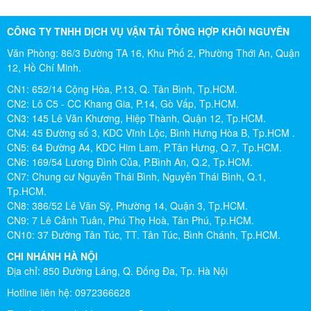
CÔNG TY TNHH DỊCH VỤ VẬN TẢI TỔNG HỢP KHÔI NGUYÊN
Văn Phòng: 86/3 Đường TA 16, Khu Phố 2, Phường Thới An, Quận
12, Hồ Chí Minh.
CN1: 652/14 Cộng Hòa, P.13, Q. Tân Bình, Tp.HCM.
CN2: Lô C5 - CC Khang Gia, P.14, Gò Vấp, Tp.HCM.
CN3: 145 Lê Văn Khương, Hiệp Thành, Quận 12, Tp.HCM.
CN4: 45 Đường số 3, KDC Vĩnh Lộc, Bình Hưng Hòa B, Tp.HCM .
CN5: 64 Đường A4, KDC Him Lam, P.Tân Hưng, Q.7, Tp.HCM.
CN6: 169/54 Lương Đình Của, P.Bình An, Q.2, Tp.HCM.
CN7: Chung cư Nguyễn Thái Bình, Nguyễn Thái Bình, Q.1,
Tp.HCM.
CN8: 386/52 Lê Văn Sỹ, Phường 14, Quận 3, Tp.HCM.
CN9: 7 Lê Cảnh Tuân, Phú Thọ Hoà, Tân Phú, Tp.HCM.
CN10: 37 Đường Tân Túc, TT. Tân Túc, Bình Chánh, Tp.HCM.
CHI NHÁNH HÀ NỘI
Địa chỉ: 850 Đường Láng, Q. Đống Đa, Tp. Hà Nội
Hotline liên hệ: 0972366628