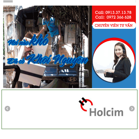
Cô Loan
57 Tây Thạnh, Tân Phú
Khảo sát nhanh, giá cả hợp lý. Nhân viên nhiệt tình. Chúc
công ty ngày càng phát triển. Cảm ơn Khôi Nguyên
Chị Tố Nhi
Tô Hiến Thành - Quận 10