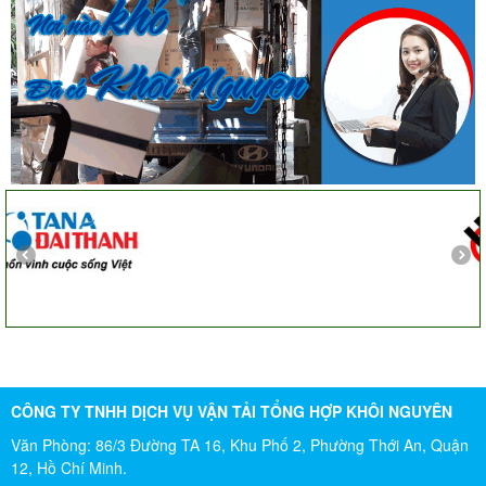
Cô Loan
57 Tây Thạnh, Tân Phú
Khảo sát nhanh, giá cả hợp lý. Nhân viên nhiệt tình. Chúc
công ty ngày càng phát triển. Cảm ơn Khôi Nguyên
Chị Tố Nhi
Tô Hiến Thành - Quận 10
CÔNG TY TNHH DỊCH VỤ VẬN TẢI TỔNG HỢP KHÔI NGUYÊN
Văn Phòng: 86/3 Đường TA 16, Khu Phố 2, Phường Thới An, Quận
12, Hồ Chí Minh.