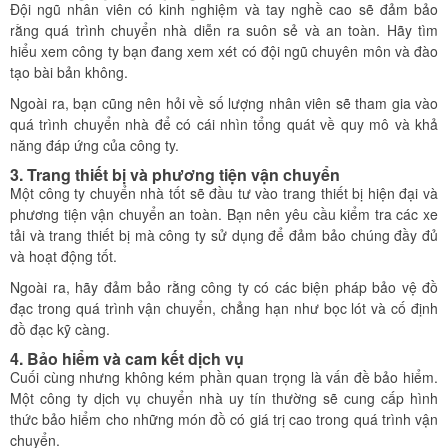
Đội ngũ nhân viên có kinh nghiệm và tay nghề cao sẽ đảm bảo
rằng quá trình chuyển nhà diễn ra suôn sẻ và an toàn. Hãy tìm
hiểu xem công ty bạn đang xem xét có đội ngũ chuyên môn và đào
tạo bài bản không.
Ngoài ra, bạn cũng nên hỏi về số lượng nhân viên sẽ tham gia vào
quá trình chuyển nhà để có cái nhìn tổng quát về quy mô và khả
năng đáp ứng của công ty.
3. Trang thiết bị và phương tiện vận chuyển
Một công ty chuyển nhà tốt sẽ đầu tư vào trang thiết bị hiện đại và
phương tiện vận chuyển an toàn. Bạn nên yêu cầu kiểm tra các xe
tải và trang thiết bị mà công ty sử dụng để đảm bảo chúng đầy đủ
và hoạt động tốt.
Ngoài ra, hãy đảm bảo rằng công ty có các biện pháp bảo vệ đồ
đạc trong quá trình vận chuyển, chẳng hạn như bọc lót và cố định
đồ đạc kỹ càng.
4. Bảo hiểm và cam kết dịch vụ
Cuối cùng nhưng không kém phần quan trọng là vấn đề bảo hiểm.
Một công ty dịch vụ chuyển nhà uy tín thường sẽ cung cấp hình
thức bảo hiểm cho những món đồ có giá trị cao trong quá trình vận
chuyển.