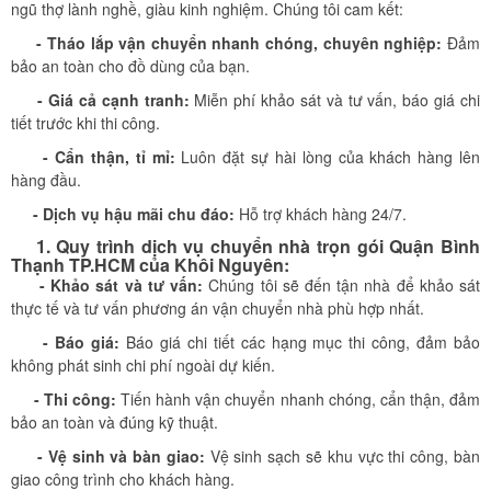
ngũ thợ lành nghề, giàu kinh nghiệm. Chúng tôi cam kết:
- Tháo lắp vận chuyển nhanh chóng, chuyên nghiệp:
Đảm
bảo an toàn cho đồ dùng của bạn.
- Giá cả cạnh tranh:
Miễn phí khảo sát và tư vấn, báo giá chi
tiết trước khi thi công.
- Cẩn thận, tỉ mỉ:
Luôn đặt sự hài lòng của khách hàng lên
hàng đầu.
- Dịch vụ hậu mãi chu đáo:
Hỗ trợ khách hàng 24/7.
1. Quy trình dịch vụ chuyển nhà trọn gói Quận Bình
Thạnh TP.HCM của Khôi Nguyên:
- Khảo sát và tư vấn:
Chúng tôi sẽ đến tận nhà để khảo sát
thực tế và tư vấn phương án vận chuyển nhà phù hợp nhất.
- Báo giá:
Báo giá chi tiết các hạng mục thi công, đảm bảo
không phát sinh chi phí ngoài dự kiến.
- Thi công:
Tiến hành vận chuyển nhanh chóng, cẩn thận, đảm
bảo an toàn và đúng kỹ thuật.
- Vệ sinh và bàn giao:
Vệ sinh sạch sẽ khu vực thi công, bàn
giao công trình cho khách hàng.