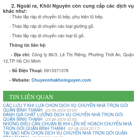
2. Ngoài ra, Khôi Nguyên​ còn cung cấp các dịch vụ
khác như:
- Tháo lắp ráp di chuyển tủ bếp, phụ kiện tủ bếp.
- Tháo lắp ráp di chuyển các loại giường gỗ.
- Tháo lắp ráp di chuyển các loại tủ gỗ.
Thông tin liên hệ:
- Địa chỉ:
Công ty 86/3, Lê Thị Riêng, Phường Thới An, Quận
Vừa qua tôi có chuyển văn phòng từ 3/2 về đường Cộng
12,TP. Hồ Chí Minh
Hòa. Ban đầu tôi cũng đắn đo nhiều dịch vụ chuyển nhà
- Số Điện Thoại:
0913371378
nhưng cuối cùng tôi quyết định chọn công ty Khôi
Nguyên. Tôi thật sự hài lòng. Cảm ơn quý công ty.
- Website:
Chuyennhakhoinguyen.com
TIN LIÊN QUAN
Phạm Minh Tuấn
232/2 Cộng Hòa, P.13, Q. Tân Bình
CÁC LƯU Ý KHI LỰA CHỌN DỊCH VỤ CHUYỂN NHÀ TRỌN GÓI
QUẬN BÌNH THẠNH
(23-08-2024 03:05)
ĐÁNH GIÁ CHẤT LƯỢNG DỊCH VỤ CHUYỂN NHÀ TRỌN GÓI
Vợ chồng tôi vừa chuyển về nhà mới ở Chưng cư Thái An
QUẬN BÌNH THẠNH
(23-08-2024 02:55)
NHỮNG ĐIỀU CẦN CHUẨN BỊ KHI LÊN KẾ HOẠCH CHUYỂN NHÀ
về quận 2. Tôi được biết dịch vụ của Khôi Nguyên đã lâu
TRỌN GÓI QUẬN BÌNH THẠNH
(22-08-2024 03:17)
và đến nay đã sử dụng dịch vụ chuyển nhà này. Tôi xin
TẠI SAO NÊN CHỌN DỊCH VỤ CHUYỂN NHÀ TRỌN GÓI QUẬN