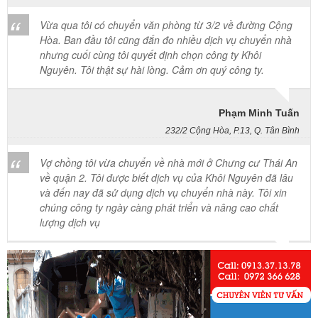
Vừa qua tôi có chuyển văn phòng từ 3/2 về đường Cộng
Hòa. Ban đầu tôi cũng đắn đo nhiều dịch vụ chuyển nhà
nhưng cuối cùng tôi quyết định chọn công ty Khôi
Nguyên. Tôi thật sự hài lòng. Cảm ơn quý công ty.
Phạm Minh Tuấn
232/2 Cộng Hòa, P.13, Q. Tân Bình
Vợ chồng tôi vừa chuyển về nhà mới ở Chưng cư Thái An
về quận 2. Tôi được biết dịch vụ của Khôi Nguyên đã lâu
và đến nay đã sử dụng dịch vụ chuyển nhà này. Tôi xin
chúng công ty ngày càng phát triển và nâng cao chất
lượng dịch vụ
Mai Hương
Vĩnh Lộc A - Bình Chánh
Công ty Khôi Nguyên chuyển hàng của cô bao bọc đóng
gói rất cẩn thận. Cô rất hài lòng