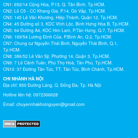
CN1: 652/14 Cộng Hòa, P.13, Q. Tân Bình, Tp.HCM.
CN2: Lô C5 - CC Khang Gia, P.14, Gò Vấp, Tp.HCM.
CN3: 145 Lê Văn Khương, Hiệp Thành, Quận 12, Tp.HCM.
CN4: 45 Đường số 3, KDC Vĩnh Lộc, Bình Hưng Hòa B, Tp.HCM .
CN5: 64 Đường A4, KDC Him Lam, P.Tân Hưng, Q.7, Tp.HCM.
CN6: 169/54 Lương Đình Của, P.Bình An, Q.2, Tp.HCM.
CN7: Chung cư Nguyễn Thái Bình, Nguyễn Thái Bình, Q.1,
Tp.HCM.
CN8: 386/52 Lê Văn Sỹ, Phường 14, Quận 3, Tp.HCM.
CN9: 7 Lê Cảnh Tuân, Phú Thọ Hoà, Tân Phú, Tp.HCM.
CN10: 37 Đường Tân Túc, TT. Tân Túc, Bình Chánh, Tp.HCM.
CHI NHÁNH HÀ NỘI
Địa chỉ: 850 Đường Láng, Q. Đống Đa, Tp. Hà Nội
Hotline liên hệ: 0972366628
Email:
chuyennhakhoinguyen@gmail.com