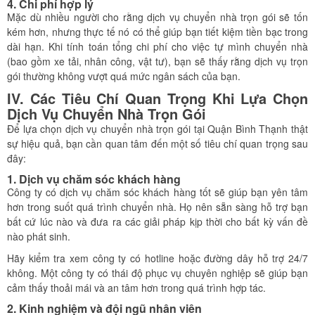
4. Chi phí hợp lý
Mặc dù nhiều người cho rằng dịch vụ chuyển nhà trọn gói sẽ tốn
kém hơn, nhưng thực tế nó có thể giúp bạn tiết kiệm tiền bạc trong
dài hạn. Khi tính toán tổng chi phí cho việc tự mình chuyển nhà
(bao gồm xe tải, nhân công, vật tư), bạn sẽ thấy rằng dịch vụ trọn
gói thường không vượt quá mức ngân sách của bạn.
IV. Các Tiêu Chí Quan Trọng Khi Lựa Chọn
Dịch Vụ Chuyển Nhà Trọn Gói
Để lựa chọn dịch vụ chuyển nhà trọn gói tại Quận Bình Thạnh thật
sự hiệu quả, bạn cần quan tâm đến một số tiêu chí quan trọng sau
đây:
1. Dịch vụ chăm sóc khách hàng
Công ty có dịch vụ chăm sóc khách hàng tốt sẽ giúp bạn yên tâm
hơn trong suốt quá trình chuyển nhà. Họ nên sẵn sàng hỗ trợ bạn
bất cứ lúc nào và đưa ra các giải pháp kịp thời cho bất kỳ vấn đề
nào phát sinh.
Hãy kiểm tra xem công ty có hotline hoặc đường dây hỗ trợ 24/7
không. Một công ty có thái độ phục vụ chuyên nghiệp sẽ giúp bạn
cảm thấy thoải mái và an tâm hơn trong quá trình hợp tác.
2. Kinh nghiệm và đội ngũ nhân viên