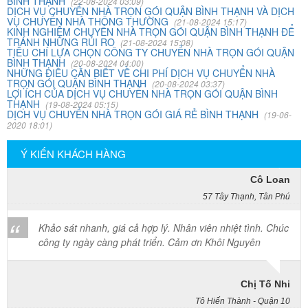
chúng công ty ngày càng phát triển và nâng cao chất
BÌNH THẠNH
(22-08-2024 03:09)
DỊCH VỤ CHUYỂN NHÀ TRỌN GÓI QUẬN BÌNH THẠNH VÀ DỊCH
lượng dịch vụ
VỤ CHUYỂN NHÀ THÔNG THƯỜNG
(21-08-2024 15:17)
KINH NGHIỆM CHUYỂN NHÀ TRỌN GÓI QUẬN BÌNH THẠNH ĐỂ
TRÁNH NHỮNG RỦI RO
(21-08-2024 15:08)
TIÊU CHÍ LỰA CHỌN CÔNG TY CHUYỂN NHÀ TRỌN GÓI QUẬN
Mai Hương
BÌNH THẠNH
(20-08-2024 04:00)
NHỮNG ĐIỀU CẦN BIẾT VỀ CHI PHÍ DỊCH VỤ CHUYỂN NHÀ
Vĩnh Lộc A - Bình Chánh
TRỌN GÓI QUẬN BÌNH THẠNH
(20-08-2024 03:37)
LỢI ÍCH CỦA DỊCH VỤ CHUYỂN NHÀ TRỌN GÓI QUẬN BÌNH
THẠNH
Công ty Khôi Nguyên chuyển hàng của cô bao bọc đóng
(19-08-2024 05:15)
DỊCH VỤ CHUYỂN NHÀ TRỌN GÓI GIÁ RẺ BÌNH THẠNH
(19-06-
gói rất cẩn thận. Cô rất hài lòng
2020 18:01)
Ý KIẾN KHÁCH HÀNG
Cô Loan
57 Tây Thạnh, Tân Phú
Khảo sát nhanh, giá cả hợp lý. Nhân viên nhiệt tình. Chúc
công ty ngày càng phát triển. Cảm ơn Khôi Nguyên
Chị Tố Nhi
Tô Hiến Thành - Quận 10