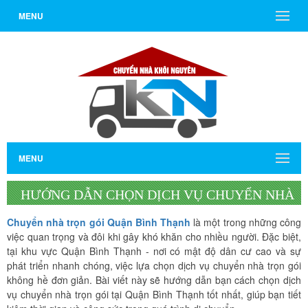
MENU
MENU
HƯỚNG DẪN CHỌN DỊCH VỤ CHUYỂN NHÀ
TRỌN GÓI QUẬN BÌNH THẠNH TỐT NHẤT
Chuyển nhà trọn gói Quận Bình Thạnh
là một trong những công
việc quan trọng và đôi khi gây khó khăn cho nhiều người. Đặc biệt,
tại khu vực Quận Bình Thạnh - nơi có mật độ dân cư cao và sự
phát triển nhanh chóng, việc lựa chọn dịch vụ chuyển nhà trọn gói
không hề đơn giản. Bài viết này sẽ hướng dẫn bạn cách chọn dịch
vụ chuyển nhà trọn gói tại Quận Bình Thạnh tốt nhất, giúp bạn tiết