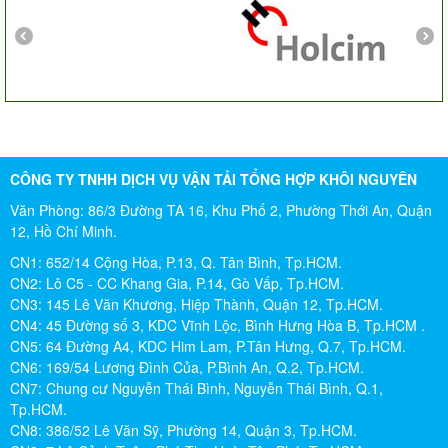
CÔNG TY TNHH DỊCH VỤ VẬN TẢI TỔNG HỢP KHÔI NGUYÊN
Văn Phòng: 86/3 Đường TA 16, Khu Phố 2, Phường Thới An, Quận
12, Hồ Chí Minh.
CN1: 652/14 Cộng Hòa, P.13, Q. Tân Bình, Tp.HCM.
CN2: Lô C5 - CC Khang Gia, P.14, Gò Vấp, Tp.HCM.
CN3: 145 Lê Văn Khương, Hiệp Thành, Quận 12, Tp.HCM.
CN4: 45 Đường số 3, KDC Vĩnh Lộc, Bình Hưng Hòa B, Tp.HCM .
CN5: 64 Đường A4, KDC Him Lam, P.Tân Hưng, Q.7, Tp.HCM.
CN6: 169/54 Lương Đình Của, P.Bình An, Q.2, Tp.HCM.
CN7: Chung cư Nguyễn Thái Bình, Nguyễn Thái Bình, Q.1,
Tp.HCM.
CN8: 386/52 Lê Văn Sỹ, Phường 14, Quận 3, Tp.HCM.