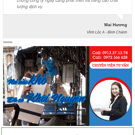
Mai Hương
Vĩnh Lộc A - Bình Chánh
Công ty Khôi Nguyên chuyển hàng của cô bao bọc đóng
gói rất cẩn thận. Cô rất hài lòng
Cô Loan
57 Tây Thạnh, Tân Phú
Khảo sát nhanh, giá cả hợp lý. Nhân viên nhiệt tình. Chúc
công ty ngày càng phát triển. Cảm ơn Khôi Nguyên
Chị Tố Nhi
Tô Hiến Thành - Quận 10