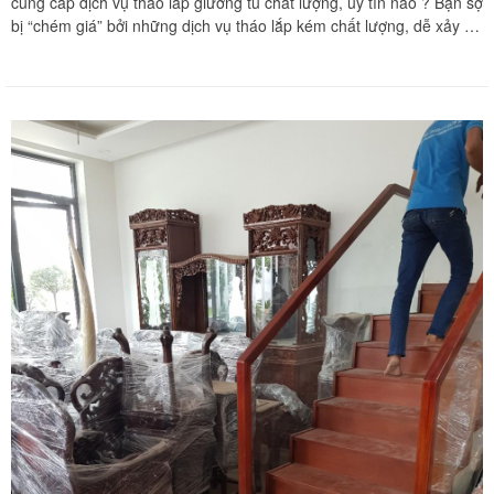
cung cấp dịch vụ tháo lắp giường tủ chất lượng, uy tín nào ? Bạn sợ
bị “chém giá” bởi những dịch vụ tháo lắp kém chất lượng, dễ xảy ra
hư hại, hỏng hóc,.. cho giường tủ của bạn. Vậy thì dịch vụ tháo lắp
giường tủ giá rẻ tại nhà của Khôi Nguyên là một sự lựa chọn hoàn
hảo dành cho bạn. Dịch vụ tháo lắp giường tủ tại nhà của KHÔI
NGUYÊN là một trong những dịch vụ được lựa chọn hàng đầu về
độ tin cậy do khách hàng lựa chọn. CÔNG TY TNHH DỊCH VỤ VẬN
TẢI TỔNG HỢP KHÔI NGUYÊN luôn là một địa chỉ được nhiều
khách hàng lựa chọn, tin tưởng khi có nhu cầu về dịch vụ chuyển
nhà trọn gói tại Quận 1.
Vừa qua tôi có chuyển văn phòng từ 3/2 về đường Cộng
Hòa. Ban đầu tôi cũng đắn đo nhiều dịch vụ chuyển nhà
nhưng cuối cùng tôi quyết định chọn công ty Khôi
Nguyên. Tôi thật sự hài lòng. Cảm ơn quý công ty.
Phạm Minh Tuấn