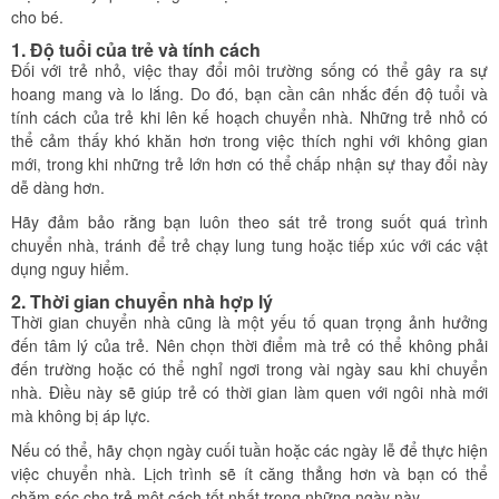
cho bé.
1. Độ tuổi của trẻ và tính cách
Đối với trẻ nhỏ, việc thay đổi môi trường sống có thể gây ra sự
hoang mang và lo lắng. Do đó, bạn cần cân nhắc đến độ tuổi và
tính cách của trẻ khi lên kế hoạch chuyển nhà. Những trẻ nhỏ có
thể cảm thấy khó khăn hơn trong việc thích nghi với không gian
mới, trong khi những trẻ lớn hơn có thể chấp nhận sự thay đổi này
dễ dàng hơn.
Hãy đảm bảo rằng bạn luôn theo sát trẻ trong suốt quá trình
chuyển nhà, tránh để trẻ chạy lung tung hoặc tiếp xúc với các vật
dụng nguy hiểm.
2. Thời gian chuyển nhà hợp lý
Thời gian chuyển nhà cũng là một yếu tố quan trọng ảnh hưởng
đến tâm lý của trẻ. Nên chọn thời điểm mà trẻ có thể không phải
đến trường hoặc có thể nghỉ ngơi trong vài ngày sau khi chuyển
nhà. Điều này sẽ giúp trẻ có thời gian làm quen với ngôi nhà mới
mà không bị áp lực.
Nếu có thể, hãy chọn ngày cuối tuần hoặc các ngày lễ để thực hiện
việc chuyển nhà. Lịch trình sẽ ít căng thẳng hơn và bạn có thể
chăm sóc cho trẻ một cách tốt nhất trong những ngày này.