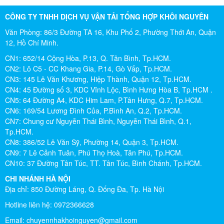
CÔNG TY TNHH DỊCH VỤ VẬN TẢI TỔNG HỢP KHÔI NGUYÊN
Văn Phòng: 86/3 Đường TA 16, Khu Phố 2, Phường Thới An, Quận
12, Hồ Chí Minh.
CN1: 652/14 Cộng Hòa, P.13, Q. Tân Bình, Tp.HCM.
CN2: Lô C5 - CC Khang Gia, P.14, Gò Vấp, Tp.HCM.
CN3: 145 Lê Văn Khương, Hiệp Thành, Quận 12, Tp.HCM.
CN4: 45 Đường số 3, KDC Vĩnh Lộc, Bình Hưng Hòa B, Tp.HCM .
CN5: 64 Đường A4, KDC Him Lam, P.Tân Hưng, Q.7, Tp.HCM.
CN6: 169/54 Lương Đình Của, P.Bình An, Q.2, Tp.HCM.
CN7: Chung cư Nguyễn Thái Bình, Nguyễn Thái Bình, Q.1,
Tp.HCM.
CN8: 386/52 Lê Văn Sỹ, Phường 14, Quận 3, Tp.HCM.
CN9: 7 Lê Cảnh Tuân, Phú Thọ Hoà, Tân Phú, Tp.HCM.
CN10: 37 Đường Tân Túc, TT. Tân Túc, Bình Chánh, Tp.HCM.
CHI NHÁNH HÀ NỘI
Địa chỉ: 850 Đường Láng, Q. Đống Đa, Tp. Hà Nội
Hotline liên hệ: 0972366628
Email:
chuyennhakhoinguyen@gmail.com