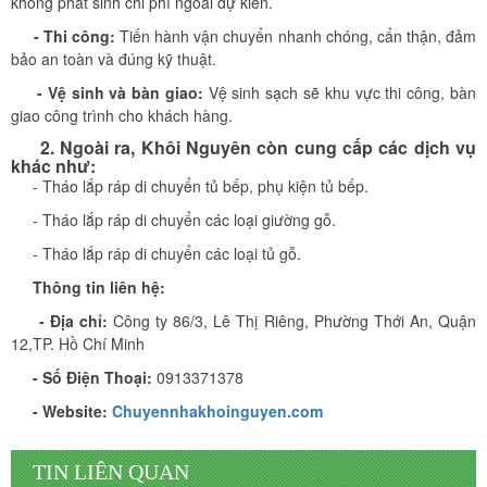
không phát sinh chi phí ngoài dự kiến.
- Thi công:
Tiến hành vận chuyển nhanh chóng, cẩn thận, đảm
bảo an toàn và đúng kỹ thuật.
- Vệ sinh và bàn giao:
Vệ sinh sạch sẽ khu vực thi công, bàn
giao công trình cho khách hàng.
2. Ngoài ra, Khôi Nguyên​ còn cung cấp các dịch vụ
khác như:
- Tháo lắp ráp di chuyển tủ bếp, phụ kiện tủ bếp.
- Tháo lắp ráp di chuyển các loại giường gỗ.
- Tháo lắp ráp di chuyển các loại tủ gỗ.
Thông tin liên hệ:
Vừa qua tôi có chuyển văn phòng từ 3/2 về đường Cộng
- Địa chỉ:
Công ty 86/3, Lê Thị Riêng, Phường Thới An, Quận
Hòa. Ban đầu tôi cũng đắn đo nhiều dịch vụ chuyển nhà
12,TP. Hồ Chí Minh
nhưng cuối cùng tôi quyết định chọn công ty Khôi
- Số Điện Thoại:
0913371378
Nguyên. Tôi thật sự hài lòng. Cảm ơn quý công ty.
- Website:
Chuyennhakhoinguyen.com
Phạm Minh Tuấn
TIN LIÊN QUAN
232/2 Cộng Hòa, P.13, Q. Tân Bình