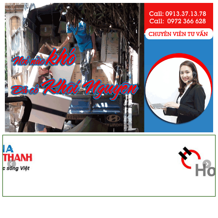
Vĩnh Lộc A - Bình Chánh
Công ty Khôi Nguyên chuyển hàng của cô bao bọc đóng
gói rất cẩn thận. Cô rất hài lòng
Cô Loan
57 Tây Thạnh, Tân Phú
Khảo sát nhanh, giá cả hợp lý. Nhân viên nhiệt tình. Chúc
công ty ngày càng phát triển. Cảm ơn Khôi Nguyên
Chị Tố Nhi
Tô Hiến Thành - Quận 10