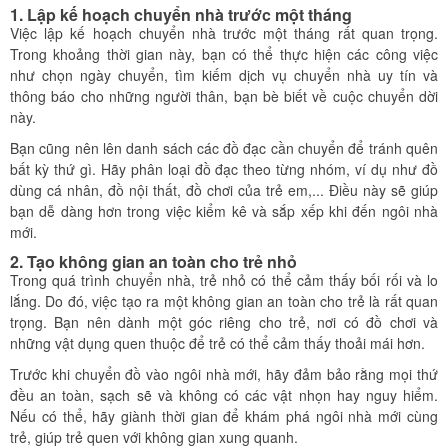
1. Lập kế hoạch chuyển nhà trước một tháng
Việc lập kế hoạch chuyển nhà trước một tháng rất quan trọng.
Trong khoảng thời gian này, bạn có thể thực hiện các công việc
như chọn ngày chuyển, tìm kiếm dịch vụ chuyển nhà uy tín và
thông báo cho những người thân, bạn bè biết về cuộc chuyển dời
này.
Bạn cũng nên lên danh sách các đồ đạc cần chuyển để tránh quên
bất kỳ thứ gì. Hãy phân loại đồ đạc theo từng nhóm, ví dụ như đồ
dùng cá nhân, đồ nội thất, đồ chơi của trẻ em,... Điều này sẽ giúp
bạn dễ dàng hơn trong việc kiểm kê và sắp xếp khi đến ngôi nhà
mới.
2. Tạo không gian an toàn cho trẻ nhỏ
Trong quá trình chuyển nhà, trẻ nhỏ có thể cảm thấy bối rối và lo
lắng. Do đó, việc tạo ra một không gian an toàn cho trẻ là rất quan
trọng. Bạn nên dành một góc riêng cho trẻ, nơi có đồ chơi và
những vật dụng quen thuộc để trẻ có thể cảm thấy thoải mái hơn.
Trước khi chuyển đồ vào ngôi nhà mới, hãy đảm bảo rằng mọi thứ
đều an toàn, sạch sẽ và không có các vật nhọn hay nguy hiểm.
Nếu có thể, hãy giành thời gian để khám phá ngôi nhà mới cùng
trẻ, giúp trẻ quen với không gian xung quanh.