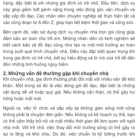
hàng, đặc biệt là với những gia đình có trẻ nhỏ. Đầu tiên, dịch vụ
này giúp giảm bớt gánh nặng trong việc đóng gói, vận chuyển và
sắp xếp đồ đạc. Các nhân viên chuyên nghiệp sẽ thực hiện tất cả
các công đoạn từ A đến Z, giúp bạn tiết kiệm thời gian và công sức.
Bên cạnh đó, việc sử dụng dịch vụ chuyển nhà trọn gói cũng giúp
đảm bảo an toàn cho trẻ em. Những nhân viên có kinh nghiệm sẽ
biết cách bảo vệ đồ đạc cũng như tạo ra một môi trường an toàn
trong suốt quá trình chuyển nhà. Điều này đặc biệt quan trọng khi
trong gia đình có trẻ nhỏ, bởi sự hiếu động và tò mò của trẻ dễ dẫn
đến những tình huống nguy hiểm.
2. Những vấn đề thường gặp khi chuyển nhà
Khi chuyển nhà, gia đình thường phải đối mặt với nhiều vấn đề khó
khăn. Một trong số đó là việc đóng gói đồ đạc, đặc biệt là những
vật dụng dễ vỡ hoặc quý giá. Nếu không cẩn thận, có thể gây hư
hỏng hoặc mất mát.
Ngoài ra, việc tổ chức và sắp xếp lại không gian sống mới cũng
không phải là chuyện đơn giản. Nếu không có kế hoạch cụ thể, bạn
có thể cảm thấy bối rối và mất nhiều thời gian để làm quen với ngôi
nhà mới. Với trẻ nhỏ, việc thay đổi môi trường sống có thể gây ra
sự lo lắng và khó chịu. Do đó, việc chuẩn bị kỹ lưỡng trước khi