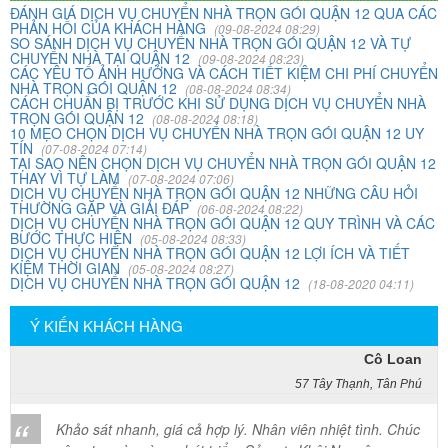
ĐÁNH GIÁ DỊCH VỤ CHUYỂN NHÀ TRỌN GÓI QUẬN 12 QUA CÁC
PHẢN HỒI CỦA KHÁCH HÀNG
(09-08-2024 08:29)
Vợ chồng tôi vừa chuyển về nhà mới ở Chưng cư Thái An
SO SÁNH DỊCH VỤ CHUYỂN NHÀ TRỌN GÓI QUẬN 12 VÀ TỰ
về quận 2. Tôi được biết dịch vụ của Khôi Nguyên đã lâu
CHUYỂN NHÀ TẠI QUẬN 12
(09-08-2024 08:23)
CÁC YÊU TỐ ẢNH HƯỞNG VÀ CÁCH TIẾT KIỆM CHI PHÍ CHUYỂN
và đến nay đã sử dụng dịch vụ chuyển nhà này. Tôi xin
NHÀ TRỌN GÓI QUẬN 12
(08-08-2024 08:34)
chúng công ty ngày càng phát triển và nâng cao chất
CÁCH CHUẨN BỊ TRƯỚC KHI SỬ DỤNG DỊCH VỤ CHUYỂN NHÀ
lượng dịch vụ
TRỌN GÓI QUẬN 12
(08-08-2024 08:18)
10 MẸO CHỌN DỊCH VỤ CHUYỂN NHÀ TRỌN GÓI QUẬN 12 UY
TÍN
(07-08-2024 07:14)
TẠI SAO NÊN CHỌN DỊCH VỤ CHUYỂN NHÀ TRỌN GÓI QUẬN 12
THAY VÌ TỰ LÀM
Mai Hương
(07-08-2024 07:06)
DỊCH VỤ CHUYỂN NHÀ TRỌN GÓI QUẬN 12 NHỮNG CÂU HỎI
Vĩnh Lộc A - Bình Chánh
THƯỜNG GẶP VÀ GIẢI ĐÁP
(06-08-2024 08:22)
DỊCH VỤ CHUYỂN NHÀ TRỌN GÓI QUẬN 12 QUY TRÌNH VÀ CÁC
BƯỚC THỰC HIỆN
(05-08-2024 08:33)
Công ty Khôi Nguyên chuyển hàng của cô bao bọc đóng
DỊCH VỤ CHUYỂN NHÀ TRỌN GÓI QUẬN 12 LỢI ÍCH VÀ TIẾT
KIỆM THỜI GIAN
gói rất cẩn thận. Cô rất hài lòng
(05-08-2024 08:27)
DỊCH VỤ CHUYỂN NHÀ TRỌN GÓI QUẬN 12
(18-08-2020 04:11)
Ý KIẾN KHÁCH HÀNG
Cô Loan
57 Tây Thạnh, Tân Phú
Khảo sát nhanh, giá cả hợp lý. Nhân viên nhiệt tình. Chúc
công ty ngày càng phát triển. Cảm ơn Khôi Nguyên