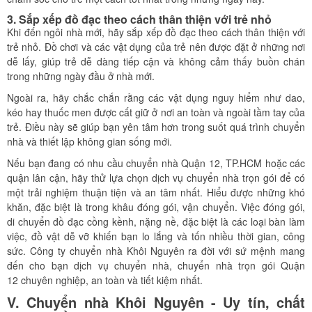
3. Sắp xếp đồ đạc theo cách thân thiện với trẻ nhỏ
Khi đến ngôi nhà mới, hãy sắp xếp đồ đạc theo cách thân thiện với
trẻ nhỏ. Đồ chơi và các vật dụng của trẻ nên được đặt ở những nơi
dễ lấy, giúp trẻ dễ dàng tiếp cận và không cảm thấy buồn chán
trong những ngày đầu ở nhà mới.
Ngoài ra, hãy chắc chắn rằng các vật dụng nguy hiểm như dao,
kéo hay thuốc men được cất giữ ở nơi an toàn và ngoài tầm tay của
trẻ. Điều này sẽ giúp bạn yên tâm hơn trong suốt quá trình chuyển
nhà và thiết lập không gian sống mới.
Nếu bạn đang có nhu cầu chuyển nhà Quận 12, TP.HCM hoặc các
quận lân cận, hãy thử lựa chọn dịch vụ chuyển nhà trọn gói để có
một trải nghiệm thuận tiện và an tâm nhất. Hiểu được những khó
khăn, đặc biệt là trong khâu đóng gói, vận chuyển. Việc đóng gói,
di chuyển đồ đạc cồng kềnh, nặng nề, đặc biệt là các loại bàn làm
việc, đồ vật dễ vỡ khiến bạn lo lắng và tốn nhiều thời gian, công
sức. Công ty chuyển nhà Khôi Nguyên ra đời với sứ mệnh mang
đến cho bạn dịch vụ chuyển nhà, chuyển nhà trọn gói Quận
12 chuyên nghiệp, an toàn và tiết kiệm nhất.
V. Chuyển nhà Khôi Nguyên - Uy tín, chất