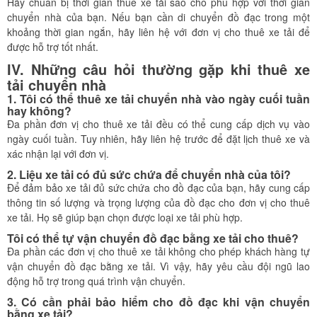
Hãy chuẩn bị thời gian thuê xe tải sao cho phù hợp với thời gian
chuyển nhà của bạn. Nếu bạn cần di chuyển đồ đạc trong một
khoảng thời gian ngắn, hãy liên hệ với đơn vị cho thuê xe tải để
được hỗ trợ tốt nhất.
IV. Những câu hỏi thường gặp khi thuê xe
tải chuyển nhà
1. Tôi có thể thuê xe tải chuyển nhà vào ngày cuối tuần
hay không?
Đa phần đơn vị cho thuê xe tải đều có thể cung cấp dịch vụ vào
ngày cuối tuần. Tuy nhiên, hãy liên hệ trước để đặt lịch thuê xe và
xác nhận lại với đơn vị.
2. Liệu xe tải có đủ sức chứa để chuyển nhà của tôi?
Để đảm bảo xe tải đủ sức chứa cho đồ đạc của bạn, hãy cung cấp
thông tin số lượng và trọng lượng của đồ đạc cho đơn vị cho thuê
xe tải. Họ sẽ giúp bạn chọn được loại xe tải phù hợp.
Tôi có thể tự vận chuyển đồ đạc bằng xe tải cho thuê?
Đa phần các đơn vị cho thuê xe tải không cho phép khách hàng tự
vận chuyển đồ đạc bằng xe tải. Vì vậy, hãy yêu cầu đội ngũ lao
động hỗ trợ trong quá trình vận chuyển.
3. Có cần phải bảo hiểm cho đồ đạc khi vận chuyển
bằng xe tải?