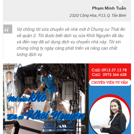
Phạm Minh Tuấn
232/2 Cộng Hòa, P.13, Q. Tân Bình
Vợ chồng tôi vừa chuyển về nhà mới ở Chưng cư Thái An
về quận 2. Tôi được biết dịch vụ của Khôi Nguyên đã lâu
và đến nay đã sử dụng dịch vụ chuyển nhà này. Tôi xin
chúng công ty ngày càng phát triển và nâng cao chất
lượng dịch vụ
Mai Hương
Vĩnh Lộc A - Bình Chánh
Công ty Khôi Nguyên chuyển hàng của cô bao bọc đóng
gói rất cẩn thận. Cô rất hài lòng
Cô Loan
57 Tây Thạnh, Tân Phú
Khảo sát nhanh, giá cả hợp lý. Nhân viên nhiệt tình. Chúc