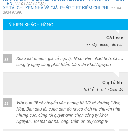
TIỆN
(11-04-2024 07:53)
XE TẢI CHUYỂN NHÀ VÀ GIẢI PHÁP TIẾT KIỆM CHI PHÍ
(11-04-
Công ty Khôi Nguyên chuyển hàng của cô bao bọc đóng
2024 07:09)
gói rất cẩn thận. Cô rất hài lòng
Ý KIẾN KHÁCH HÀNG
Cô Loan
57 Tây Thạnh, Tân Phú
Khảo sát nhanh, giá cả hợp lý. Nhân viên nhiệt tình. Chúc
công ty ngày càng phát triển. Cảm ơn Khôi Nguyên
Chị Tố Nhi
Tô Hiến Thành - Quận 10
Vừa qua tôi có chuyển văn phòng từ 3/2 về đường Cộng
Hòa. Ban đầu tôi cũng đắn đo nhiều dịch vụ chuyển nhà
nhưng cuối cùng tôi quyết định chọn công ty Khôi
Nguyên. Tôi thật sự hài lòng. Cảm ơn quý công ty.