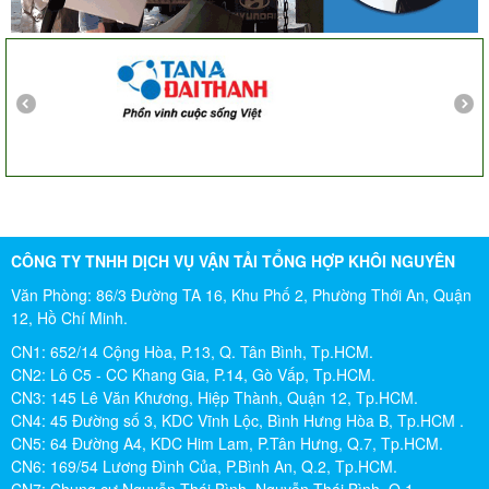
công ty ngày càng phát triển. Cảm ơn Khôi Nguyên
Chị Tố Nhi
Tô Hiến Thành - Quận 10
CÔNG TY TNHH DỊCH VỤ VẬN TẢI TỔNG HỢP KHÔI NGUYÊN
Văn Phòng: 86/3 Đường TA 16, Khu Phố 2, Phường Thới An, Quận
12, Hồ Chí Minh.
CN1: 652/14 Cộng Hòa, P.13, Q. Tân Bình, Tp.HCM.
CN2: Lô C5 - CC Khang Gia, P.14, Gò Vấp, Tp.HCM.
CN3: 145 Lê Văn Khương, Hiệp Thành, Quận 12, Tp.HCM.
CN4: 45 Đường số 3, KDC Vĩnh Lộc, Bình Hưng Hòa B, Tp.HCM .
CN5: 64 Đường A4, KDC Him Lam, P.Tân Hưng, Q.7, Tp.HCM.
CN6: 169/54 Lương Đình Của, P.Bình An, Q.2, Tp.HCM.
CN7: Chung cư Nguyễn Thái Bình, Nguyễn Thái Bình, Q.1,