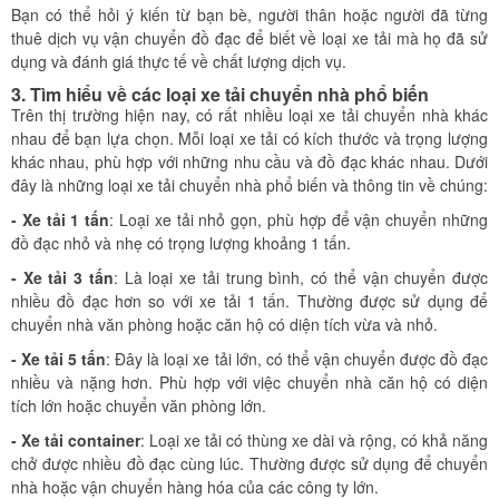
Bạn có thể hỏi ý kiến từ bạn bè, người thân hoặc người đã từng
thuê dịch vụ vận chuyển đồ đạc để biết về loại xe tải mà họ đã sử
dụng và đánh giá thực tế về chất lượng dịch vụ.
3. Tìm hiểu về các loại xe tải chuyển nhà phổ biến
Trên thị trường hiện nay, có rất nhiều loại xe tải chuyển nhà khác
nhau để bạn lựa chọn. Mỗi loại xe tải có kích thước và trọng lượng
khác nhau, phù hợp với những nhu cầu và đồ đạc khác nhau. Dưới
đây là những loại xe tải chuyển nhà phổ biến và thông tin về chúng:
- Xe tải 1 tấn
: Loại xe tải nhỏ gọn, phù hợp để vận chuyển những
đồ đạc nhỏ và nhẹ có trọng lượng khoảng 1 tấn.
- Xe tải 3 tấn
: Là loại xe tải trung bình, có thể vận chuyển được
nhiều đồ đạc hơn so với xe tải 1 tấn. Thường được sử dụng để
chuyển nhà văn phòng hoặc căn hộ có diện tích vừa và nhỏ.
- Xe tải 5 tấn
: Đây là loại xe tải lớn, có thể vận chuyển được đồ đạc
nhiều và nặng hơn. Phù hợp với việc chuyển nhà căn hộ có diện
tích lớn hoặc chuyển văn phòng lớn.
- Xe tải container
: Loại xe tải có thùng xe dài và rộng, có khả năng
chở được nhiều đồ đạc cùng lúc. Thường được sử dụng để chuyển
nhà hoặc vận chuyển hàng hóa của các công ty lớn.