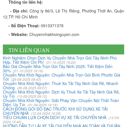
Thông tin liên hệ:
- Địa chỉ:
Công ty 86/3, Lê Thị Riêng, Phường Thới An, Quận
12,TP. Hồ Chí Minh
Vừa qua tôi có chuyển văn phòng từ 3/2 về đường Cộng
Hòa. Ban đầu tôi cũng đắn đo nhiều dịch vụ chuyển nhà
- Số Điện Thoại:
0913371378
nhưng cuối cùng tôi quyết định chọn công ty Khôi
- Website:
Chuyennhakhoinguyen.com
Nguyên. Tôi thật sự hài lòng. Cảm ơn quý công ty.
TIN LIÊN QUAN
Phạm Minh Tuấn
Kinh Nghiệm Chọn Dịch Vụ Chuyển Nhà Trọn Gói Tây Ninh Phù
Hợp, Tiết Kiệm Chi Phí
232/2 Cộng Hòa, P.13, Q. Tân Bình
(01-10-2025 19:22)
Báo Giá Chuyển Nhà Trọn Gói Tây Ninh 2025: Tiết Kiệm Đến
30%
(01-10-2025 19:18)
Vợ chồng tôi vừa chuyển về nhà mới ở Chưng cư Thái An
Chuyển Nhà Khôi Nguyên: Chuyển Nhà Trọn Gói Bình Phước Giá
Tốt
(29-08-2025 08:43)
về quận 2. Tôi được biết dịch vụ của Khôi Nguyên đã lâu
Chuyển Nhà Khôi Nguyên: Thuê Xe Tải Tây Ninh Giá Rẻ, Nhanh
và đến nay đã sử dụng dịch vụ chuyển nhà này. Tôi xin
Chóng
(26-08-2025 09:07)
Chuyển Nhà Khôi Nguyên: Dịch Vụ Thuê Xe Tải Tây Ninh Giá Rẻ,
chúng công ty ngày càng phát triển và nâng cao chất
Uy Tín
(13-08-2025 09:12)
lượng dịch vụ
Chuyển Nhà Khôi Nguyên: Giải Pháp Vận Chuyển Nội Thất Toàn
Diện, Uy Tín
(01-08-2025 14:18)
CÁCH ĐÓNG GÓI ĐỒ ĐẠC TRƯỚC KHI SỬ DỤNG XE TẢI
CHUYỂN NHÀ
(12-04-2024 16:28)
Mai Hương
TIÊU CHUẨN LỰA CHỌN DỊCH VỤ XE TẢI CHUYỂN NHÀ
(12-04-
2024 15:46)
Vĩnh Lộc A - Bình Chánh
HƯỚNG DẪN TỰ LÁI XE TẢI CHUYỂN NHÀ AN TOÀN VÀ THUẬN