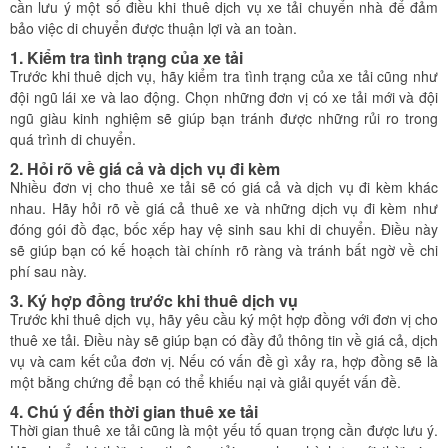
cần lưu ý một số điều khi thuê dịch vụ xe tải chuyển nhà để đảm
bảo việc di chuyển được thuận lợi và an toàn.
1. Kiểm tra tình trạng của xe tải
Trước khi thuê dịch vụ, hãy kiểm tra tình trạng của xe tải cũng như
đội ngũ lái xe và lao động. Chọn những đơn vị có xe tải mới và đội
ngũ giàu kinh nghiệm sẽ giúp bạn tránh được những rủi ro trong
quá trình di chuyển.
2. Hỏi rõ về giá cả và dịch vụ đi kèm
Nhiều đơn vị cho thuê xe tải sẽ có giá cả và dịch vụ đi kèm khác
nhau. Hãy hỏi rõ về giá cả thuê xe và những dịch vụ đi kèm như
đóng gói đồ đạc, bốc xếp hay vệ sinh sau khi di chuyển. Điều này
sẽ giúp bạn có kế hoạch tài chính rõ ràng và tránh bất ngờ về chi
phí sau này.
3. Ký hợp đồng trước khi thuê dịch vụ
Trước khi thuê dịch vụ, hãy yêu cầu ký một hợp đồng với đơn vị cho
thuê xe tải. Điều này sẽ giúp bạn có đầy đủ thông tin về giá cả, dịch
vụ và cam kết của đơn vị. Nếu có vấn đề gì xảy ra, hợp đồng sẽ là
một bằng chứng để bạn có thể khiếu nại và giải quyết vấn đề.
4. Chú ý đến thời gian thuê xe tải
Thời gian thuê xe tải cũng là một yếu tố quan trọng cần được lưu ý.