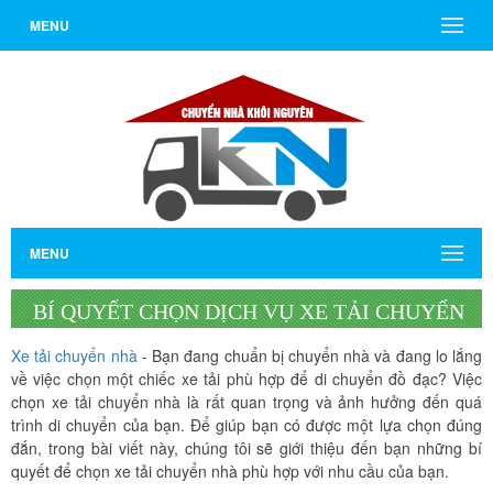
MENU
MENU
BÍ QUYẾT CHỌN DỊCH VỤ XE TẢI CHUYỂN
NHÀ PHÙ HỢP VỚI NHU CẦU CỦA BẠN
Xe tải chuyển nhà
- Bạn đang chuẩn bị chuyển nhà và đang lo lắng
về việc chọn một chiếc xe tải phù hợp để di chuyển đồ đạc? Việc
chọn xe tải chuyển nhà là rất quan trọng và ảnh hưởng đến quá
trình di chuyển của bạn. Để giúp bạn có được một lựa chọn đúng
đắn, trong bài viết này, chúng tôi sẽ giới thiệu đến bạn những bí
quyết để chọn xe tải chuyển nhà phù hợp với nhu cầu của bạn.