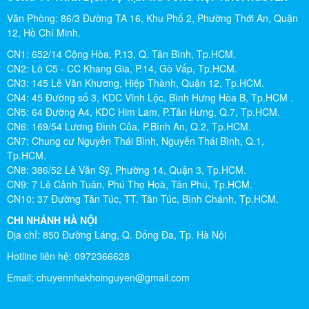
Văn Phòng: 86/3 Đường TA 16, Khu Phố 2, Phường Thới An, Quận
12, Hồ Chí Minh.
CN1: 652/14 Cộng Hòa, P.13, Q. Tân Bình, Tp.HCM.
CN2: Lô C5 - CC Khang Gia, P.14, Gò Vấp, Tp.HCM.
CN3: 145 Lê Văn Khương, Hiệp Thành, Quận 12, Tp.HCM.
CN4: 45 Đường số 3, KDC Vĩnh Lộc, Bình Hưng Hòa B, Tp.HCM .
CN5: 64 Đường A4, KDC Him Lam, P.Tân Hưng, Q.7, Tp.HCM.
CN6: 169/54 Lương Đình Của, P.Bình An, Q.2, Tp.HCM.
CN7: Chung cư Nguyễn Thái Bình, Nguyễn Thái Bình, Q.1,
Tp.HCM.
CN8: 386/52 Lê Văn Sỹ, Phường 14, Quận 3, Tp.HCM.
CN9: 7 Lê Cảnh Tuân, Phú Thọ Hoà, Tân Phú, Tp.HCM.
CN10: 37 Đường Tân Túc, TT. Tân Túc, Bình Chánh, Tp.HCM.
CHI NHÁNH HÀ NỘI
Địa chỉ: 850 Đường Láng, Q. Đống Đa, Tp. Hà Nội
Hotline liên hệ: 0972366628
Email:
chuyennhakhoinguyen@gmail.com