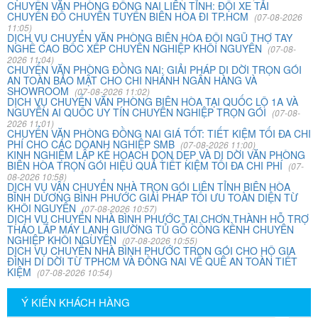
Hòa. Ban đầu tôi cũng đắn đo nhiều dịch vụ chuyển nhà
CHUYỂN VĂN PHÒNG ĐỒNG NAI LIÊN TỈNH: ĐỘI XE TẢI
CHUYỂN ĐỒ CHUYÊN TUYẾN BIÊN HÒA ĐI TP.HCM
nhưng cuối cùng tôi quyết định chọn công ty Khôi
(07-08-2026
11:05)
Nguyên. Tôi thật sự hài lòng. Cảm ơn quý công ty.
DỊCH VỤ CHUYỂN VĂN PHÒNG BIÊN HÒA ĐỘI NGŨ THỢ TAY
NGHỀ CAO BỐC XẾP CHUYÊN NGHIỆP KHÔI NGUYÊN
(07-08-
2026 11:04)
CHUYỂN VĂN PHÒNG ĐỒNG NAI: GIẢI PHÁP DI DỜI TRỌN GÓI
Phạm Minh Tuấn
AN TOÀN BẢO MẬT CHO CHI NHÁNH NGÂN HÀNG VÀ
SHOWROOM
(07-08-2026 11:02)
232/2 Cộng Hòa, P.13, Q. Tân Bình
DỊCH VỤ CHUYỂN VĂN PHÒNG BIÊN HÒA TẠI QUỐC LỘ 1A VÀ
NGUYỄN AI QUỐC UY TÍN CHUYÊN NGHIỆP TRỌN GÓI
(07-08-
2026 11:01)
Vợ chồng tôi vừa chuyển về nhà mới ở Chưng cư Thái An
CHUYỂN VĂN PHÒNG ĐỒNG NAI GIÁ TỐT: TIẾT KIỆM TỐI ĐA CHI
về quận 2. Tôi được biết dịch vụ của Khôi Nguyên đã lâu
PHÍ CHO CÁC DOANH NGHIỆP SMB
(07-08-2026 11:00)
KINH NGHIỆM LẬP KẾ HOẠCH DỌN DẸP VÀ DI DỜI VĂN PHÒNG
và đến nay đã sử dụng dịch vụ chuyển nhà này. Tôi xin
BIÊN HÒA TRỌN GÓI HIỆU QUẢ TIẾT KIỆM TỐI ĐA CHI PHÍ
(07-
chúng công ty ngày càng phát triển và nâng cao chất
08-2026 10:58)
lượng dịch vụ
DỊCH VỤ VẬN CHUYỂN NHÀ TRỌN GÓI LIÊN TỈNH BIÊN HÒA
BÌNH DƯƠNG BÌNH PHƯỚC GIẢI PHÁP TỐI ƯU TOÀN DIỆN TỪ
KHÔI NGUYÊN
(07-08-2026 10:57)
DỊCH VỤ CHUYỂN NHÀ BÌNH PHƯỚC TẠI CHƠN THÀNH HỖ TRỢ
THÁO LẮP MÁY LẠNH GIƯỜNG TỦ GỖ CỒNG KỀNH CHUYÊN
Mai Hương
NGHIỆP KHÔI NGUYÊN
(07-08-2026 10:55)
Vĩnh Lộc A - Bình Chánh
DỊCH VỤ CHUYỂN NHÀ BÌNH PHƯỚC TRỌN GÓI CHO HỘ GIA
ĐÌNH DI DỜI TỪ TPHCM VÀ ĐỒNG NAI VỀ QUÊ AN TOÀN TIẾT
KIỆM
(07-08-2026 10:54)
Công ty Khôi Nguyên chuyển hàng của cô bao bọc đóng
gói rất cẩn thận. Cô rất hài lòng
Ý KIẾN KHÁCH HÀNG