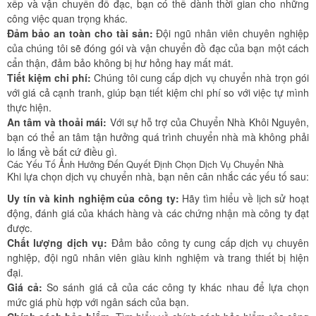
xếp và vận chuyển đồ đạc, bạn có thể dành thời gian cho những
công việc quan trọng khác.
Đảm bảo an toàn cho tài sản:
Đội ngũ nhân viên chuyên nghiệp
của chúng tôi sẽ đóng gói và vận chuyển đồ đạc của bạn một cách
cẩn thận, đảm bảo không bị hư hỏng hay mất mát.
Tiết kiệm chi phí:
Chúng tôi cung cấp dịch vụ chuyển nhà trọn gói
với giá cả cạnh tranh, giúp bạn tiết kiệm chi phí so với việc tự mình
thực hiện.
An tâm và thoải mái:
Với sự hỗ trợ của Chuyển Nhà Khôi Nguyên,
bạn có thể an tâm tận hưởng quá trình chuyển nhà mà không phải
lo lắng về bất cứ điều gì.
Các Yếu Tố Ảnh Hưởng Đến Quyết Định Chọn Dịch Vụ Chuyển Nhà
Khi lựa chọn dịch vụ chuyển nhà, bạn nên cân nhắc các yếu tố sau:
Uy tín và kinh nghiệm của công ty:
Hãy tìm hiểu về lịch sử hoạt
động, đánh giá của khách hàng và các chứng nhận mà công ty đạt
được.
Chất lượng dịch vụ:
Đảm bảo công ty cung cấp dịch vụ chuyên
nghiệp, đội ngũ nhân viên giàu kinh nghiệm và trang thiết bị hiện
đại.
Giá cả:
So sánh giá cả của các công ty khác nhau để lựa chọn
mức giá phù hợp với ngân sách của bạn.