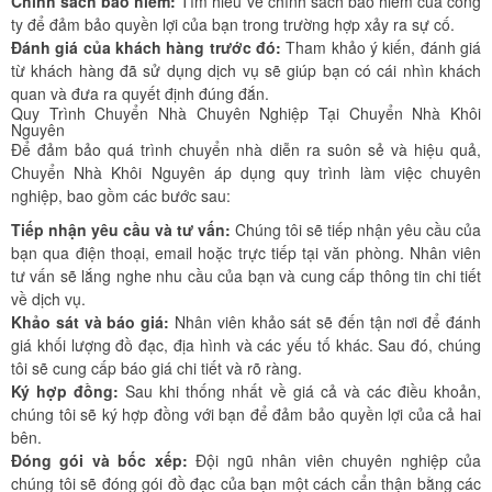
Chính sách bảo hiểm:
Tìm hiểu về chính sách bảo hiểm của công
ty để đảm bảo quyền lợi của bạn trong trường hợp xảy ra sự cố.
Đánh giá của khách hàng trước đó:
Tham khảo ý kiến, đánh giá
từ khách hàng đã sử dụng dịch vụ sẽ giúp bạn có cái nhìn khách
quan và đưa ra quyết định đúng đắn.
Quy Trình Chuyển Nhà Chuyên Nghiệp Tại Chuyển Nhà Khôi
Nguyên
Để đảm bảo quá trình chuyển nhà diễn ra suôn sẻ và hiệu quả,
Chuyển Nhà Khôi Nguyên áp dụng quy trình làm việc chuyên
nghiệp, bao gồm các bước sau:
Tiếp nhận yêu cầu và tư vấn:
Chúng tôi sẽ tiếp nhận yêu cầu của
bạn qua điện thoại, email hoặc trực tiếp tại văn phòng. Nhân viên
tư vấn sẽ lắng nghe nhu cầu của bạn và cung cấp thông tin chi tiết
về dịch vụ.
Khảo sát và báo giá:
Nhân viên khảo sát sẽ đến tận nơi để đánh
giá khối lượng đồ đạc, địa hình và các yếu tố khác. Sau đó, chúng
tôi sẽ cung cấp báo giá chi tiết và rõ ràng.
Ký hợp đồng:
Sau khi thống nhất về giá cả và các điều khoản,
chúng tôi sẽ ký hợp đồng với bạn để đảm bảo quyền lợi của cả hai
bên.
Đóng gói và bốc xếp:
Đội ngũ nhân viên chuyên nghiệp của
chúng tôi sẽ đóng gói đồ đạc của bạn một cách cẩn thận bằng các