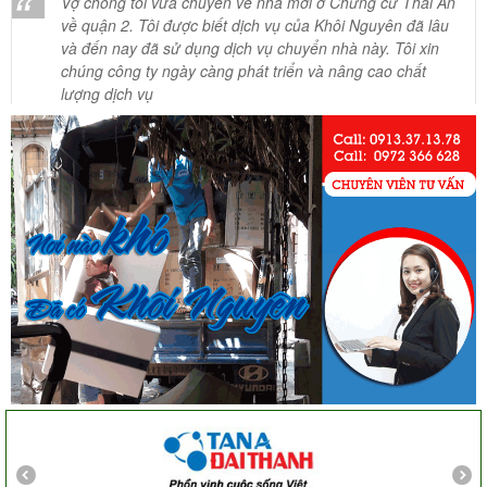
về quận 2. Tôi được biết dịch vụ của Khôi Nguyên đã lâu
và đến nay đã sử dụng dịch vụ chuyển nhà này. Tôi xin
chúng công ty ngày càng phát triển và nâng cao chất
lượng dịch vụ
Mai Hương
Vĩnh Lộc A - Bình Chánh
Công ty Khôi Nguyên chuyển hàng của cô bao bọc đóng
gói rất cẩn thận. Cô rất hài lòng
Cô Loan
57 Tây Thạnh, Tân Phú
Khảo sát nhanh, giá cả hợp lý. Nhân viên nhiệt tình. Chúc
công ty ngày càng phát triển. Cảm ơn Khôi Nguyên
Chị Tố Nhi