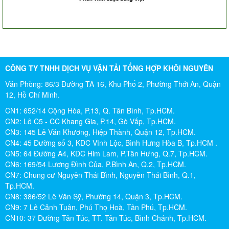
Tô Hiến Thành - Quận 10
CÔNG TY TNHH DỊCH VỤ VẬN TẢI TỔNG HỢP KHÔI NGUYÊN
Văn Phòng: 86/3 Đường TA 16, Khu Phố 2, Phường Thới An, Quận
12, Hồ Chí Minh.
CN1: 652/14 Cộng Hòa, P.13, Q. Tân Bình, Tp.HCM.
CN2: Lô C5 - CC Khang Gia, P.14, Gò Vấp, Tp.HCM.
CN3: 145 Lê Văn Khương, Hiệp Thành, Quận 12, Tp.HCM.
CN4: 45 Đường số 3, KDC Vĩnh Lộc, Bình Hưng Hòa B, Tp.HCM .
CN5: 64 Đường A4, KDC Him Lam, P.Tân Hưng, Q.7, Tp.HCM.
CN6: 169/54 Lương Đình Của, P.Bình An, Q.2, Tp.HCM.
CN7: Chung cư Nguyễn Thái Bình, Nguyễn Thái Bình, Q.1,
Tp.HCM.
CN8: 386/52 Lê Văn Sỹ, Phường 14, Quận 3, Tp.HCM.
CN9: 7 Lê Cảnh Tuân, Phú Thọ Hoà, Tân Phú, Tp.HCM.
CN10: 37 Đường Tân Túc, TT. Tân Túc, Bình Chánh, Tp.HCM.