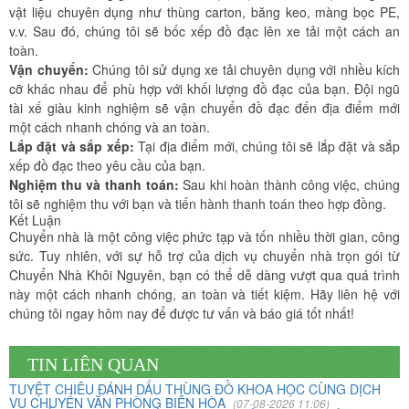
vật liệu chuyên dụng như thùng carton, băng keo, màng bọc PE,
v.v. Sau đó, chúng tôi sẽ bốc xếp đồ đạc lên xe tải một cách an
toàn.
Vận chuyển:
Chúng tôi sử dụng xe tải chuyên dụng với nhiều kích
cỡ khác nhau để phù hợp với khối lượng đồ đạc của bạn. Đội ngũ
tài xế giàu kinh nghiệm sẽ vận chuyển đồ đạc đến địa điểm mới
một cách nhanh chóng và an toàn.
Lắp đặt và sắp xếp:
Tại địa điểm mới, chúng tôi sẽ lắp đặt và sắp
xếp đồ đạc theo yêu cầu của bạn.
Nghiệm thu và thanh toán:
Sau khi hoàn thành công việc, chúng
tôi sẽ nghiệm thu với bạn và tiến hành thanh toán theo hợp đồng.
Kết Luận
Chuyển nhà là một công việc phức tạp và tốn nhiều thời gian, công
sức. Tuy nhiên, với sự hỗ trợ của dịch vụ chuyển nhà trọn gói từ
Chuyển Nhà Khôi Nguyên, bạn có thể dễ dàng vượt qua quá trình
này một cách nhanh chóng, an toàn và tiết kiệm. Hãy liên hệ với
chúng tôi ngay hôm nay để được tư vấn và báo giá tốt nhất!
TIN LIÊN QUAN
TUYỆT CHIÊU ĐÁNH DẤU THÙNG ĐỒ KHOA HỌC CÙNG DỊCH
Vừa qua tôi có chuyển văn phòng từ 3/2 về đường Cộng
VỤ CHUYỂN VĂN PHÒNG BIÊN HÒA
(07-08-2026 11:06)