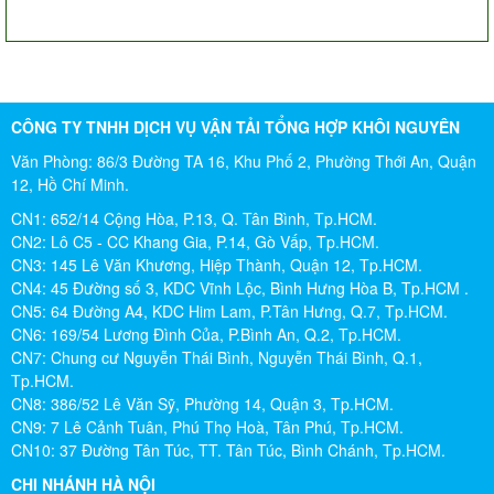
CÔNG TY TNHH DỊCH VỤ VẬN TẢI TỔNG HỢP KHÔI NGUYÊN
Văn Phòng: 86/3 Đường TA 16, Khu Phố 2, Phường Thới An, Quận
12, Hồ Chí Minh.
CN1: 652/14 Cộng Hòa, P.13, Q. Tân Bình, Tp.HCM.
CN2: Lô C5 - CC Khang Gia, P.14, Gò Vấp, Tp.HCM.
CN3: 145 Lê Văn Khương, Hiệp Thành, Quận 12, Tp.HCM.
CN4: 45 Đường số 3, KDC Vĩnh Lộc, Bình Hưng Hòa B, Tp.HCM .
CN5: 64 Đường A4, KDC Him Lam, P.Tân Hưng, Q.7, Tp.HCM.
CN6: 169/54 Lương Đình Của, P.Bình An, Q.2, Tp.HCM.
CN7: Chung cư Nguyễn Thái Bình, Nguyễn Thái Bình, Q.1,
Tp.HCM.
CN8: 386/52 Lê Văn Sỹ, Phường 14, Quận 3, Tp.HCM.
CN9: 7 Lê Cảnh Tuân, Phú Thọ Hoà, Tân Phú, Tp.HCM.
CN10: 37 Đường Tân Túc, TT. Tân Túc, Bình Chánh, Tp.HCM.
CHI NHÁNH HÀ NỘI