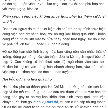
để đội ngũ nhân viên tư vấn, lựa chọn loại taxi tải cho phù hợp nhất
với trọng lượng, kích cỡ.
Phân công công việc không khoa học, phải trả thêm cước vì
chờ lâu
Rất nhiều người do muốn tiết kiệm chi phí mà đã tự mình thực hiện
công việc bốc dỡ hàng hóa, với những loại hàng quá nhiều hoặc
cồng kềnh nhiều khi mất tới nửa ngày hoặc một ngày, lúc đó cước
xe phải trả lên tới 300 hoặc 400 nghìn đồng.
Để có thể hạn chế tình trạng này, bạn cũng nên cân nhắc thật kĩ
lưỡng, đóng gói hàng hóa cẩn thận, đưa ra kế hoạch người bốc dỡ
hợp lý. Còn không có thể thuê luôn đội ngũ nhân viên của
taxi
rẻ
đến hỗ trợ chuyển hàng hóa nhanh chóng hơn, vừa đảm bảo
việc sắp xếp khoa học, đồ đạc an toàn tuyệt đối.
Nơi bốc dỡ hàng hóa quá nhỏ
Nhiều khu phố tại thành phố Hồ Chí Minh thường có diện tích khá
hẹp vì thế mà xe không thể nào đậu sát được vào khu vực bốc dỡ
hàng hóa gây ra những khó khăn nhất định trong quá trình vận
chuyển. Khi bạn gọi
dịch vụ
taxi tải
, thì cần cung cấp những thông
tin cụ thể để công ty có những phương án để xử lý thích hợp như