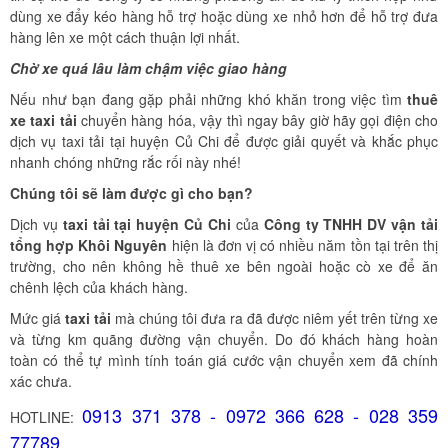
dùng xe đẩy kéo hàng hỗ trợ hoặc dùng xe nhỏ hơn để hỗ trợ đưa
hàng lên xe một cách thuận lợi nhất.
Chờ xe quá lâu làm chậm việc giao hàng
Nếu như bạn đang gặp phải những khó khăn trong việc tìm
thuê
xe
taxi tải
chuyển hàng hóa, vậy thì ngay bây giờ hãy gọi điện cho
dịch vụ taxi tải tại huyện Củ Chi để được giải quyết và khắc phục
nhanh chóng những rắc rối này nhé!
Chúng tôi sẽ làm được gì cho bạn?
Dịch vụ
taxi tải tại huyện Củ Chi
của
Công ty TNHH DV vận tải
tổng hợp Khôi Nguyên
hiện là đơn vị có nhiều năm tồn tại trên thị
trường, cho nên không hề thuê xe bên ngoài hoặc cò xe để ăn
chênh lệch của khách hàng.
Mức giá
taxi tải
mà chúng tôi đưa ra đã được niêm yết trên từng xe
và từng km quãng đường vận chuyển. Do đó khách hàng hoàn
toàn có thể tự mình tính toán giá cước vận chuyển xem đã chính
xác chưa.
Vừa qua tôi có chuyển văn phòng từ 3/2 về đường Cộng
0913 371 378 - 0972 366 628 - 028 359
HOTLINE:
Hòa. Ban đầu tôi cũng đắn đo nhiều dịch vụ chuyển nhà
77789