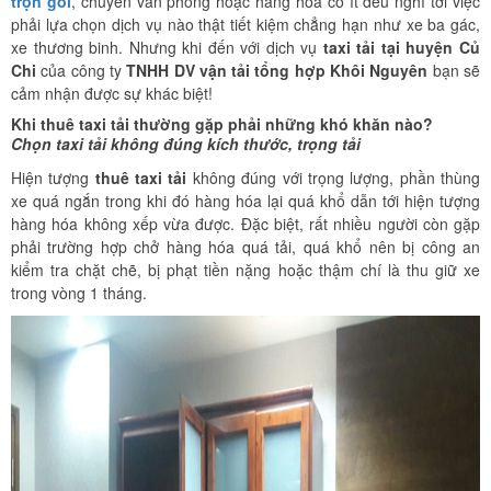
trọn gói
, chuyển văn phòng hoặc hàng hóa có ít đều nghĩ tới việc
phải lựa chọn dịch vụ nào thật tiết kiệm chẳng hạn như xe ba gác,
xe thương binh. Nhưng khi đến với dịch vụ
taxi tải tại huyện Củ
Chi
của công ty
TNHH DV vận tải tổng hợp Khôi Nguyên
bạn sẽ
cảm nhận được sự khác biệt!
Khi thuê taxi tải thường gặp phải những khó khăn nào?
Chọn taxi tải không đúng kích thước, trọng tải
Hiện tượng
thuê
taxi tải
không đúng với trọng lượng, phần thùng
xe quá ngắn trong khi đó hàng hóa lại quá khổ dẫn tới hiện tượng
hàng hóa không xếp vừa được. Đặc biệt, rất nhiều người còn gặp
phải trường hợp chở hàng hóa quá tải, quá khổ nên bị công an
kiểm tra chặt chẽ, bị phạt tiền nặng hoặc thậm chí là thu giữ xe
trong vòng 1 tháng.