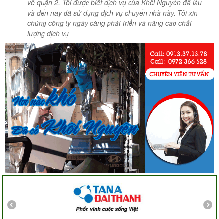
và đến nay đã sử dụng dịch vụ chuyển nhà này. Tôi xin
chúng công ty ngày càng phát triển và nâng cao chất
lượng dịch vụ
Mai Hương
Vĩnh Lộc A - Bình Chánh
Công ty Khôi Nguyên chuyển hàng của cô bao bọc đóng
gói rất cẩn thận. Cô rất hài lòng
Cô Loan
57 Tây Thạnh, Tân Phú
Khảo sát nhanh, giá cả hợp lý. Nhân viên nhiệt tình. Chúc
công ty ngày càng phát triển. Cảm ơn Khôi Nguyên
Chị Tố Nhi
Tô Hiến Thành - Quận 10