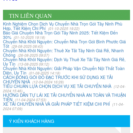
nhưng cuối cùng tôi quyết định chọn công ty Khôi
Nguyên. Tôi thật sự hài lòng. Cảm ơn quý công ty.
TIN LIÊN QUAN
Kinh Nghiệm Chọn Dịch Vụ Chuyển Nhà Trọn Gói Tây Ninh Phù
Phạm Minh Tuấn
Hợp, Tiết Kiệm Chi Phí
(01-10-2025 19:22)
Báo Giá Chuyển Nhà Trọn Gói Tây Ninh 2025: Tiết Kiệm Đến
232/2 Cộng Hòa, P.13, Q. Tân Bình
30%
(01-10-2025 19:18)
Chuyển Nhà Khôi Nguyên: Chuyển Nhà Trọn Gói Bình Phước Giá
Tốt
Vợ chồng tôi vừa chuyển về nhà mới ở Chưng cư Thái An
(29-08-2025 08:43)
Chuyển Nhà Khôi Nguyên: Thuê Xe Tải Tây Ninh Giá Rẻ, Nhanh
về quận 2. Tôi được biết dịch vụ của Khôi Nguyên đã lâu
Chóng
(26-08-2025 09:07)
và đến nay đã sử dụng dịch vụ chuyển nhà này. Tôi xin
Chuyển Nhà Khôi Nguyên: Dịch Vụ Thuê Xe Tải Tây Ninh Giá Rẻ,
Uy Tín
(13-08-2025 09:12)
chúng công ty ngày càng phát triển và nâng cao chất
Chuyển Nhà Khôi Nguyên: Giải Pháp Vận Chuyển Nội Thất Toàn
lượng dịch vụ
Diện, Uy Tín
(01-08-2025 14:18)
CÁCH ĐÓNG GÓI ĐỒ ĐẠC TRƯỚC KHI SỬ DỤNG XE TẢI
CHUYỂN NHÀ
(12-04-2024 16:28)
TIÊU CHUẨN LỰA CHỌN DỊCH VỤ XE TẢI CHUYỂN NHÀ
(12-04-
Mai Hương
2024 15:46)
HƯỚNG DẪN TỰ LÁI XE TẢI CHUYỂN NHÀ AN TOÀN VÀ THUẬN
Vĩnh Lộc A - Bình Chánh
TIỆN
(11-04-2024 07:53)
XE TẢI CHUYỂN NHÀ VÀ GIẢI PHÁP TIẾT KIỆM CHI PHÍ
(11-04-
2024 07:09)
Công ty Khôi Nguyên chuyển hàng của cô bao bọc đóng
gói rất cẩn thận. Cô rất hài lòng
Ý KIẾN KHÁCH HÀNG