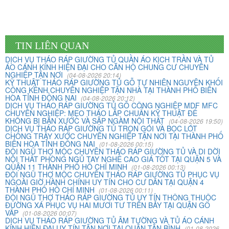
TIN LIÊN QUAN
DỊCH VỤ THÁO RÁP GIƯỜNG TỦ QUẦN ÁO KỊCH TRẦN VÀ TỦ
Vừa qua tôi có chuyển văn phòng từ 3/2 về đường Cộng
ÁO CÁNH KÍNH HIỆN ĐẠI CHO CĂN HỘ CHUNG CƯ CHUYÊN
NGHIỆP TẬN NƠI
(04-08-2026 20:14)
Hòa. Ban đầu tôi cũng đắn đo nhiều dịch vụ chuyển nhà
KỸ THUẬT THÁO RÁP GIƯỜNG TỦ GỖ TỰ NHIÊN NGUYÊN KHỐI
nhưng cuối cùng tôi quyết định chọn công ty Khôi
CỒNG KỀNH CHUYÊN NGHIỆP TẬN NHÀ TẠI THÀNH PHỐ BIÊN
HÒA TỈNH ĐỒNG NAI
Nguyên. Tôi thật sự hài lòng. Cảm ơn quý công ty.
(04-08-2026 20:12)
DỊCH VỤ THÁO RÁP GIƯỜNG TỦ GỖ CÔNG NGHIỆP MDF MFC
CHUYÊN NGHIỆP: MẸO THÁO LẮP CHUẨN KỸ THUẬT ĐỂ
KHÔNG BỊ BẮN XƯỚC VÀ SẬP NGÀM NỘI THẤT
(04-08-2026 19:50)
DỊCH VỤ THÁO RÁP GIƯỜNG TỦ TRỌN GÓI VÀ BỌC LÓT
Phạm Minh Tuấn
CHỐNG TRẦY XƯỚC CHUYÊN NGHIỆP TẬN NƠI TẠI THÀNH PHỐ
BIÊN HÒA TỈNH ĐỒNG NAI
232/2 Cộng Hòa, P.13, Q. Tân Bình
(01-08-2026 00:15)
ĐỘI NGŨ THỢ MỘC CHUYÊN THÁO RÁP GIƯỜNG TỦ VÀ DI DỜI
NỘI THẤT PHÒNG NGỦ TAY NGHỀ CAO GIÁ TỐT TẠI QUẬN 5 VÀ
Vợ chồng tôi vừa chuyển về nhà mới ở Chưng cư Thái An
QUẬN 11 THÀNH PHỐ HỒ CHÍ MINH
(01-08-2026 00:13)
ĐỘI NGŨ THỢ MỘC CHUYÊN THÁO RÁP GIƯỜNG TỦ PHỤC VỤ
về quận 2. Tôi được biết dịch vụ của Khôi Nguyên đã lâu
NGOÀI GIỜ HÀNH CHÍNH UY TÍN CHO CƯ DÂN TẠI QUẬN 4
và đến nay đã sử dụng dịch vụ chuyển nhà này. Tôi xin
THÀNH PHỐ HỒ CHÍ MINH
(01-08-2026 00:11)
ĐỘI NGŨ THỢ THÁO RÁP GIƯỜNG TỦ UY TÍN THÔNG THUỘC
chúng công ty ngày càng phát triển và nâng cao chất
ĐƯỜNG XÁ PHỤC VỤ HAI MƯƠI TƯ TRÊN BẢY TẠI QUẬN GÒ
lượng dịch vụ
VẤP
(01-08-2026 00:07)
DỊCH VỤ THÁO RÁP GIƯỜNG TỦ ÂM TƯỜNG VÀ TỦ ÁO CÁNH
KÍNH HIỆN ĐẠI UY TÍN TẬN NƠI TẠI QUẬN TÂN BÌNH
(01-08-2026