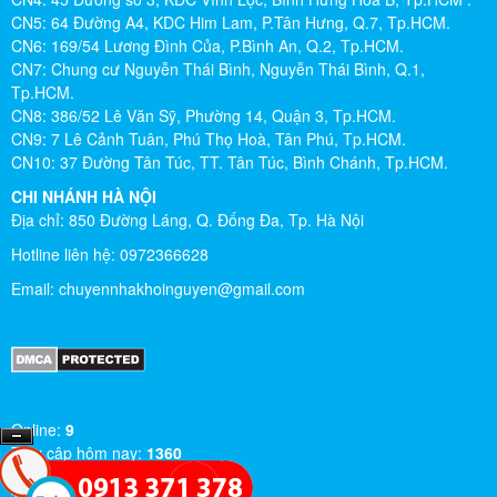
CN5: 64 Đường A4, KDC Him Lam, P.Tân Hưng, Q.7, Tp.HCM.
CN6: 169/54 Lương Đình Của, P.Bình An, Q.2, Tp.HCM.
CN7: Chung cư Nguyễn Thái Bình, Nguyễn Thái Bình, Q.1,
Tp.HCM.
CN8: 386/52 Lê Văn Sỹ, Phường 14, Quận 3, Tp.HCM.
CN9: 7 Lê Cảnh Tuân, Phú Thọ Hoà, Tân Phú, Tp.HCM.
CN10: 37 Đường Tân Túc, TT. Tân Túc, Bình Chánh, Tp.HCM.
CHI NHÁNH HÀ NỘI
Địa chỉ: 850 Đường Láng, Q. Đống Đa, Tp. Hà Nội
Hotline liên hệ: 0972366628
Email:
chuyennhakhoinguyen@gmail.com
Online:
9
Truy cập hôm nay:
1360
Truy cập tháng này:
530908