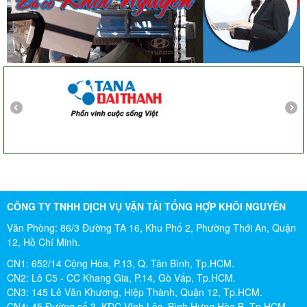
57 Tây Thạnh, Tân Phú
Khảo sát nhanh, giá cả hợp lý. Nhân viên nhiệt tình. Chúc
công ty ngày càng phát triển. Cảm ơn Khôi Nguyên
Chị Tố Nhi
Tô Hiến Thành - Quận 10
CÔNG TY TNHH DỊCH VỤ VẬN TẢI TỔNG HỢP KHÔI NGUYÊN
Văn Phòng: 86/3 Đường TA 16, Khu Phố 2, Phường Thới An, Quận
12, Hồ Chí Minh.
CN1: 652/14 Cộng Hòa, P.13, Q. Tân Bình, Tp.HCM.
CN2: Lô C5 - CC Khang Gia, P.14, Gò Vấp, Tp.HCM.
CN3: 145 Lê Văn Khương, Hiệp Thành, Quận 12, Tp.HCM.
CN4: 45 Đường số 3, KDC Vĩnh Lộc, Bình Hưng Hòa B, Tp.HCM .