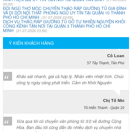
00:05)
Mai Hương
ĐỘI NGŨ THỢ MỘC CHUYÊN THÁO RÁP GIƯỜNG TỦ GIA ĐÌNH
VÀ DI DỜI NỘI THẤT PHÒNG NGỦ UY TÍN TẠI QUẬN 10 THÀNH
Vĩnh Lộc A - Bình Chánh
PHỐ HỒ CHÍ MINH
(31-07-2026 23:59)
DỊCH VỤ THÁO RÁP GIƯỜNG TỦ GỖ TỰ NHIÊN NGUYÊN KHỐI
CỒNG KỀNH TẬN NƠI TẠI QUẬN 3 THÀNH PHỐ HỒ CHÍ
Công ty Khôi Nguyên chuyển hàng của cô bao bọc đóng
MINH
(31-07-2026 23:56)
gói rất cẩn thận. Cô rất hài lòng
Ý KIẾN KHÁCH HÀNG
Cô Loan
57 Tây Thạnh, Tân Phú
Khảo sát nhanh, giá cả hợp lý. Nhân viên nhiệt tình. Chúc
công ty ngày càng phát triển. Cảm ơn Khôi Nguyên
Chị Tố Nhi
Tô Hiến Thành - Quận 10
Vừa qua tôi có chuyển văn phòng từ 3/2 về đường Cộng
Hòa. Ban đầu tôi cũng đắn đo nhiều dịch vụ chuyển nhà
nhưng cuối cùng tôi quyết định chọn công ty Khôi