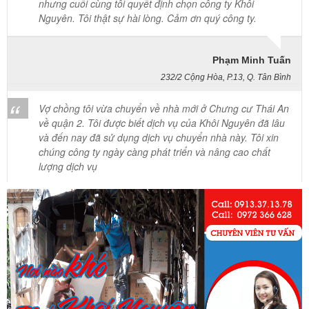
Nguyên. Tôi thật sự hài lòng. Cảm ơn quý công ty.
Phạm Minh Tuấn
232/2 Cộng Hòa, P.13, Q. Tân Bình
Vợ chồng tôi vừa chuyển về nhà mới ở Chưng cư Thái An
về quận 2. Tôi được biết dịch vụ của Khôi Nguyên đã lâu
và đến nay đã sử dụng dịch vụ chuyển nhà này. Tôi xin
chúng công ty ngày càng phát triển và nâng cao chất
lượng dịch vụ
Mai Hương
Vĩnh Lộc A - Bình Chánh
Công ty Khôi Nguyên chuyển hàng của cô bao bọc đóng
gói rất cẩn thận. Cô rất hài lòng
Cô Loan