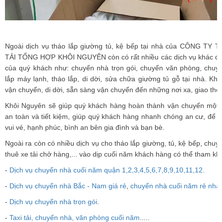
Ngoài dịch vụ tháo lắp giường tủ, kệ bếp tại nhà của CÔNG TY
TẢI TỔNG HỢP KHÔI NGUYÊN còn có rất nhiều các dịch vụ khác đá
của quý khách như: chuyển nhà trọn gói, chuyển văn phòng, chuy
lắp máy lạnh, tháo lắp, di dời, sửa chữa giường tủ gỗ tại nhà. K
vận chuyển, di dời, sẵn sàng vận chuyển đến những nơi xa, giao thô
Khôi Nguyên sẽ giúp quý khách hàng hoàn thành vận chuyển một 
an toàn và tiết kiệm, giúp quý khách hàng nhanh chóng an cư, để đ
vui vẻ, hạnh phúc, bình an bên gia đình và bạn bè.
Ngoài ra còn có nhiều dịch vụ cho tháo lắp giường, tủ, kệ bếp, chuyể
thuê xe tải chở hàng,... vào dịp cuối năm khách hàng có thể tham k
-
Dịch vụ chuyển nhà cuối năm quận 1,2,3,4,5,6,7,8,9,10,11,12.
-
Dịch vụ chuyển nhà Bắc - Nam giá rẻ
,
chuyển nhà cuối năm rẻ nhất
-
Dịch vụ chuyển nhà trọn gói
.
-
Taxi tải, chuyển nhà, văn phòng cuối năm
.....