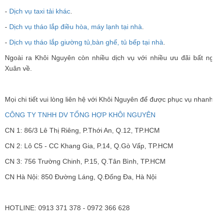
-
Dịch vụ taxi tải khác
.
-
Dịch vụ tháo lắp điều hòa, máy lạnh tại nhà
.
-
Dịch vụ tháo lắp giường tủ,bàn ghế, tủ bếp tại nhà
.
Ngoài ra Khôi Nguyên còn nhiều dịch vụ với nhiều ưu đãi bất ng
Xuân về.
Mọi chi tiết vui lòng liên hệ với Khôi Nguyên để được phục vụ nhanh 
CÔNG TY TNHH DV TỔNG HỢP KHÔI NGUYÊN
CN 1: 86/3 Lê Thị Riêng, P.Thới An, Q.12, TP.HCM
CN 2: Lô C5 - CC Khang Gia, P.14, Q.Gò Vấp, TP.HCM
CN 3: 756 Trường Chinh, P.15, Q.Tân Bình, TP.HCM
CN Hà Nội: 850 Đường Láng, Q.Đống Đa, Hà Nội
HOTLINE: 0913 371 378 - 0972 366 628