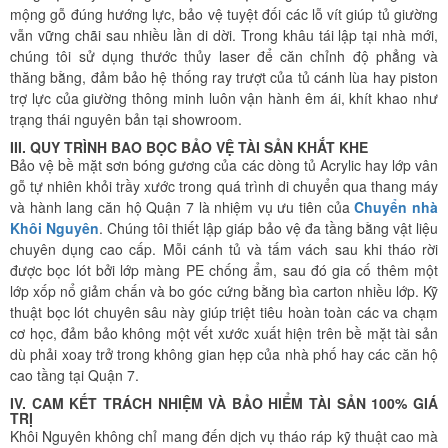
mộng gỗ đúng hướng lực, bảo vệ tuyệt đối các lỗ vít giúp tủ giường
vẫn vững chãi sau nhiều lần di dời. Trong khâu tái lập tại nhà mới,
chúng tôi sử dụng thước thủy laser để căn chỉnh độ phẳng và
thăng bằng, đảm bảo hệ thống ray trượt của tủ cánh lùa hay piston
trợ lực của giường thông minh luôn vận hành êm ái, khít khao như
trạng thái nguyên bản tại showroom.
III. QUY TRÌNH BAO BỌC BẢO VỆ TÀI SẢN KHẮT KHE
Bảo vệ bề mặt sơn bóng gương của các dòng tủ Acrylic hay lớp vân
gỗ tự nhiên khỏi trầy xước trong quá trình di chuyển qua thang máy
và hành lang căn hộ Quận 7 là nhiệm vụ ưu tiên của
Chuyển nhà
Khôi Nguyên
. Chúng tôi thiết lập giáp bảo vệ đa tầng bằng vật liệu
chuyên dụng cao cấp. Mỗi cánh tủ và tấm vách sau khi tháo rời
được bọc lót bởi lớp màng PE chống ẩm, sau đó gia cố thêm một
lớp xốp nổ giảm chấn và bo góc cứng bằng bìa carton nhiều lớp. Kỹ
thuật bọc lót chuyên sâu này giúp triệt tiêu hoàn toàn các va chạm
cơ học, đảm bảo không một vết xước xuất hiện trên bề mặt tài sản
dù phải xoay trở trong không gian hẹp của nhà phố hay các căn hộ
cao tầng tại Quận 7.
IV. CAM KẾT TRÁCH NHIỆM VÀ BẢO HIỂM TÀI SẢN 100% GIÁ
TRỊ
Khôi Nguyên không chỉ mang đến dịch vụ tháo ráp kỹ thuật cao mà