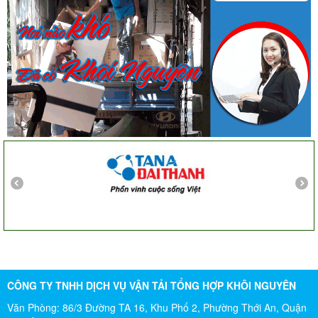
Công ty Khôi Nguyên chuyển hàng của cô bao bọc đóng
gói rất cẩn thận. Cô rất hài lòng
Cô Loan
57 Tây Thạnh, Tân Phú
Khảo sát nhanh, giá cả hợp lý. Nhân viên nhiệt tình. Chúc
công ty ngày càng phát triển. Cảm ơn Khôi Nguyên
Chị Tố Nhi
Tô Hiến Thành - Quận 10
CÔNG TY TNHH DỊCH VỤ VẬN TẢI TỔNG HỢP KHÔI NGUYÊN
Văn Phòng: 86/3 Đường TA 16, Khu Phố 2, Phường Thới An, Quận