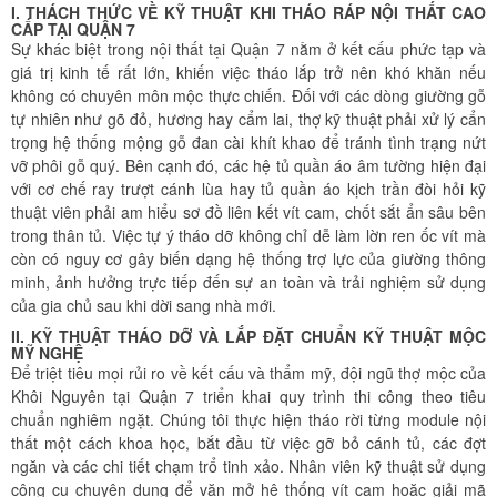
I. THÁCH THỨC VỀ KỸ THUẬT KHI THÁO RÁP NỘI THẤT CAO
CẤP TẠI QUẬN 7
Sự khác biệt trong nội thất tại Quận 7 nằm ở kết cấu phức tạp và
giá trị kinh tế rất lớn, khiến việc tháo lắp trở nên khó khăn nếu
không có chuyên môn mộc thực chiến. Đối với các dòng giường gỗ
tự nhiên như gõ đỏ, hương hay cẩm lai, thợ kỹ thuật phải xử lý cẩn
trọng hệ thống mộng gỗ đan cài khít khao để tránh tình trạng nứt
vỡ phôi gỗ quý. Bên cạnh đó, các hệ tủ quần áo âm tường hiện đại
với cơ chế ray trượt cánh lùa hay tủ quần áo kịch trần đòi hỏi kỹ
thuật viên phải am hiểu sơ đồ liên kết vít cam, chốt sắt ẩn sâu bên
trong thân tủ. Việc tự ý tháo dỡ không chỉ dễ làm lờn ren ốc vít mà
còn có nguy cơ gây biến dạng hệ thống trợ lực của giường thông
minh, ảnh hưởng trực tiếp đến sự an toàn và trải nghiệm sử dụng
của gia chủ sau khi dời sang nhà mới.
II. KỸ THUẬT THÁO DỠ VÀ LẮP ĐẶT CHUẨN KỸ THUẬT MỘC
MỸ NGHỆ
Để triệt tiêu mọi rủi ro về kết cấu và thẩm mỹ, đội ngũ thợ mộc của
Khôi Nguyên tại Quận 7 triển khai quy trình thi công theo tiêu
chuẩn nghiêm ngặt. Chúng tôi thực hiện tháo rời từng module nội
thất một cách khoa học, bắt đầu từ việc gỡ bỏ cánh tủ, các đợt
ngăn và các chi tiết chạm trổ tinh xảo. Nhân viên kỹ thuật sử dụng
công cụ chuyên dụng để vặn mở hệ thống vít cam hoặc giải mã