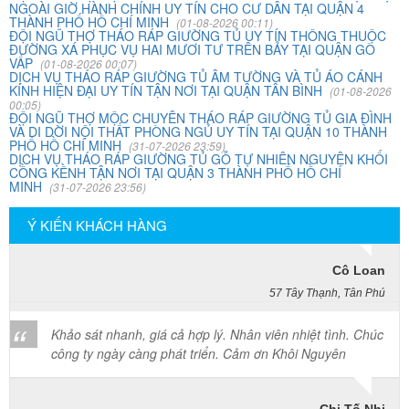
về quận 2. Tôi được biết dịch vụ của Khôi Nguyên đã lâu
NGOÀI GIỜ HÀNH CHÍNH UY TÍN CHO CƯ DÂN TẠI QUẬN 4
THÀNH PHỐ HỒ CHÍ MINH
và đến nay đã sử dụng dịch vụ chuyển nhà này. Tôi xin
(01-08-2026 00:11)
ĐỘI NGŨ THỢ THÁO RÁP GIƯỜNG TỦ UY TÍN THÔNG THUỘC
chúng công ty ngày càng phát triển và nâng cao chất
ĐƯỜNG XÁ PHỤC VỤ HAI MƯƠI TƯ TRÊN BẢY TẠI QUẬN GÒ
lượng dịch vụ
VẤP
(01-08-2026 00:07)
DỊCH VỤ THÁO RÁP GIƯỜNG TỦ ÂM TƯỜNG VÀ TỦ ÁO CÁNH
KÍNH HIỆN ĐẠI UY TÍN TẬN NƠI TẠI QUẬN TÂN BÌNH
(01-08-2026
00:05)
ĐỘI NGŨ THỢ MỘC CHUYÊN THÁO RÁP GIƯỜNG TỦ GIA ĐÌNH
Mai Hương
VÀ DI DỜI NỘI THẤT PHÒNG NGỦ UY TÍN TẠI QUẬN 10 THÀNH
Vĩnh Lộc A - Bình Chánh
PHỐ HỒ CHÍ MINH
(31-07-2026 23:59)
DỊCH VỤ THÁO RÁP GIƯỜNG TỦ GỖ TỰ NHIÊN NGUYÊN KHỐI
CỒNG KỀNH TẬN NƠI TẠI QUẬN 3 THÀNH PHỐ HỒ CHÍ
Công ty Khôi Nguyên chuyển hàng của cô bao bọc đóng
MINH
(31-07-2026 23:56)
gói rất cẩn thận. Cô rất hài lòng
Ý KIẾN KHÁCH HÀNG
Cô Loan
57 Tây Thạnh, Tân Phú
Khảo sát nhanh, giá cả hợp lý. Nhân viên nhiệt tình. Chúc
công ty ngày càng phát triển. Cảm ơn Khôi Nguyên
Chị Tố Nhi