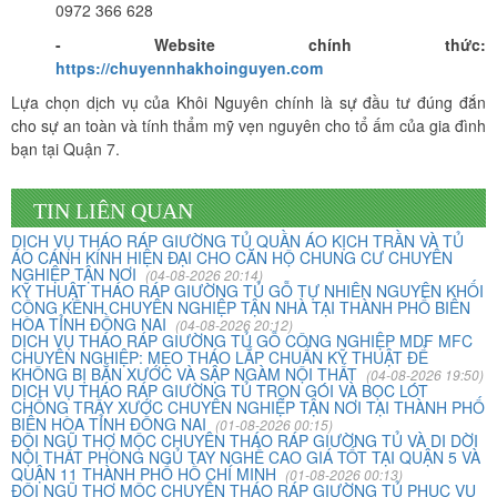
0972 366 628
- Website chính thức:
https://chuyennhakhoinguyen.com
Lựa chọn dịch vụ của Khôi Nguyên chính là sự đầu tư đúng đắn
cho sự an toàn và tính thẩm mỹ vẹn nguyên cho tổ ấm của gia đình
bạn tại Quận 7.
TIN LIÊN QUAN
DỊCH VỤ THÁO RÁP GIƯỜNG TỦ QUẦN ÁO KỊCH TRẦN VÀ TỦ
ÁO CÁNH KÍNH HIỆN ĐẠI CHO CĂN HỘ CHUNG CƯ CHUYÊN
Vừa qua tôi có chuyển văn phòng từ 3/2 về đường Cộng
NGHIỆP TẬN NƠI
(04-08-2026 20:14)
Hòa. Ban đầu tôi cũng đắn đo nhiều dịch vụ chuyển nhà
KỸ THUẬT THÁO RÁP GIƯỜNG TỦ GỖ TỰ NHIÊN NGUYÊN KHỐI
CỒNG KỀNH CHUYÊN NGHIỆP TẬN NHÀ TẠI THÀNH PHỐ BIÊN
nhưng cuối cùng tôi quyết định chọn công ty Khôi
HÒA TỈNH ĐỒNG NAI
(04-08-2026 20:12)
Nguyên. Tôi thật sự hài lòng. Cảm ơn quý công ty.
DỊCH VỤ THÁO RÁP GIƯỜNG TỦ GỖ CÔNG NGHIỆP MDF MFC
CHUYÊN NGHIỆP: MẸO THÁO LẮP CHUẨN KỸ THUẬT ĐỂ
KHÔNG BỊ BẮN XƯỚC VÀ SẬP NGÀM NỘI THẤT
(04-08-2026 19:50)
DỊCH VỤ THÁO RÁP GIƯỜNG TỦ TRỌN GÓI VÀ BỌC LÓT
Phạm Minh Tuấn
CHỐNG TRẦY XƯỚC CHUYÊN NGHIỆP TẬN NƠI TẠI THÀNH PHỐ
BIÊN HÒA TỈNH ĐỒNG NAI
(01-08-2026 00:15)
232/2 Cộng Hòa, P.13, Q. Tân Bình
ĐỘI NGŨ THỢ MỘC CHUYÊN THÁO RÁP GIƯỜNG TỦ VÀ DI DỜI
NỘI THẤT PHÒNG NGỦ TAY NGHỀ CAO GIÁ TỐT TẠI QUẬN 5 VÀ
QUẬN 11 THÀNH PHỐ HỒ CHÍ MINH
(01-08-2026 00:13)
Vợ chồng tôi vừa chuyển về nhà mới ở Chưng cư Thái An
ĐỘI NGŨ THỢ MỘC CHUYÊN THÁO RÁP GIƯỜNG TỦ PHỤC VỤ