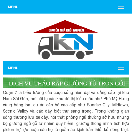
MENU
MENU
DỊCH VỤ THÁO RÁP GIƯỜNG TỦ TRỌN GÓI
Quận 7 là biểu tượng của cuộc sống hiện đại và đẳng cấp tại khu
CHUYÊN NGHIỆP TẠI KHU VỰC QUẬN 7
Nam Sài Gòn, nơi hội tụ các khu đô thị kiểu mẫu như Phú Mỹ Hưng
cùng hàng loạt dự án căn hộ cao cấp như Sunrise City, Midtown,
Scenic Valley và các dãy biệt thự sang trọng. Trong không gian
sống thượng lưu tại đây, nội thất phòng ngủ thường sở hữu những
bộ giường ngủ gỗ tự nhiên quý hiếm, giường thông minh tích hợp
piston trợ lực hoặc các hệ tủ quần áo kịch trần thiết kế riêng biệt.