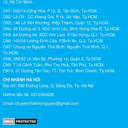
12, Hồ Chí Minh.
CN1: 652/14 Cộng Hòa, P.13, Q. Tân Bình, Tp.HCM.
CN2: Lô C5 - CC Khang Gia, P.14, Gò Vấp, Tp.HCM.
CN3: 145 Lê Văn Khương, Hiệp Thành, Quận 12, Tp.HCM.
CN4: 45 Đường số 3, KDC Vĩnh Lộc, Bình Hưng Hòa B, Tp.HCM .
CN5: 64 Đường A4, KDC Him Lam, P.Tân Hưng, Q.7, Tp.HCM.
CN6: 169/54 Lương Đình Của, P.Bình An, Q.2, Tp.HCM.
CN7: Chung cư Nguyễn Thái Bình, Nguyễn Thái Bình, Q.1,
Tp.HCM.
CN8: 386/52 Lê Văn Sỹ, Phường 14, Quận 3, Tp.HCM.
CN9: 7 Lê Cảnh Tuân, Phú Thọ Hoà, Tân Phú, Tp.HCM.
CN10: 37 Đường Tân Túc, TT. Tân Túc, Bình Chánh, Tp.HCM.
CHI NHÁNH HÀ NỘI
Địa chỉ: 850 Đường Láng, Q. Đống Đa, Tp. Hà Nội
Hotline liên hệ: 0972366628
Email:
chuyennhakhoinguyen@gmail.com