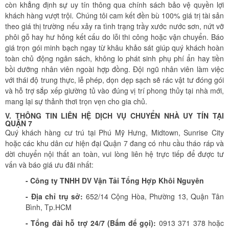
còn khẳng định sự uy tín thông qua chính sách bảo vệ quyền lợi
khách hàng vượt trội. Chúng tôi cam kết đền bù 100% giá trị tài sản
theo giá thị trường nếu xảy ra tình trạng trầy xước nước sơn, nứt vỡ
phôi gỗ hay hư hỏng kết cấu do lỗi thi công hoặc vận chuyển. Báo
giá trọn gói minh bạch ngay từ khâu khảo sát giúp quý khách hoàn
toàn chủ động ngân sách, không lo phát sinh phụ phí ẩn hay tiền
bồi dưỡng nhân viên ngoài hợp đồng. Đội ngũ nhân viên làm việc
với thái độ trung thực, lễ phép, dọn dẹp sạch sẽ rác vật tư đóng gói
và hỗ trợ sắp xếp giường tủ vào đúng vị trí phong thủy tại nhà mới,
mang lại sự thảnh thơi trọn vẹn cho gia chủ.
V. THÔNG TIN LIÊN HỆ DỊCH VỤ CHUYỂN NHÀ UY TÍN TẠI
QUẬN 7
Quý khách hàng cư trú tại Phú Mỹ Hưng, Midtown, Sunrise City
hoặc các khu dân cư hiện đại Quận 7 đang có nhu cầu tháo ráp và
dời chuyển nội thất an toàn, vui lòng liên hệ trực tiếp để được tư
vấn và báo giá ưu đãi nhất:
- Công ty TNHH DV Vận Tải Tổng Hợp Khôi Nguyên
- Địa chỉ trụ sở:
652/14 Cộng Hòa, Phường 13, Quận Tân
Bình, Tp.HCM
- Tổng đài hỗ trợ 24/7 (Bấm để gọi):
0913 371 378 hoặc