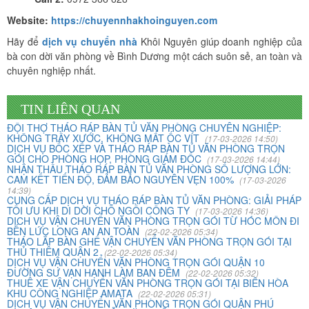
Website:
https://chuyennhakhoinguyen.com
Vừa qua tôi có chuyển văn phòng từ 3/2 về đường Cộng
Hãy để
dịch vụ chuyển nhà
Khôi Nguyên giúp doanh nghiệp của
Hòa. Ban đầu tôi cũng đắn đo nhiều dịch vụ chuyển nhà
bà con dời văn phòng về Bình Dương một cách suôn sẻ, an toàn và
nhưng cuối cùng tôi quyết định chọn công ty Khôi
chuyên nghiệp nhất.
Nguyên. Tôi thật sự hài lòng. Cảm ơn quý công ty.
TIN LIÊN QUAN
Phạm Minh Tuấn
ĐỘI THỢ THÁO RÁP BÀN TỦ VĂN PHÒNG CHUYÊN NGHIỆP:
KHÔNG TRẦY XƯỚC, KHÔNG MẤT ỐC VÍT
(17-03-2026 14:50)
232/2 Cộng Hòa, P.13, Q. Tân Bình
DỊCH VỤ BỐC XẾP VÀ THÁO RÁP BÀN TỦ VĂN PHÒNG TRỌN
GÓI CHO PHÒNG HỌP, PHÒNG GIÁM ĐỐC
(17-03-2026 14:44)
NHẬN THẦU THÁO RÁP BÀN TỦ VĂN PHÒNG SỐ LƯỢNG LỚN:
Vợ chồng tôi vừa chuyển về nhà mới ở Chưng cư Thái An
CAM KẾT TIẾN ĐỘ, ĐẢM BẢO NGUYÊN VẸN 100%
(17-03-2026
về quận 2. Tôi được biết dịch vụ của Khôi Nguyên đã lâu
14:39)
CUNG CẤP DỊCH VỤ THÁO RÁP BÀN TỦ VĂN PHÒNG: GIẢI PHÁP
và đến nay đã sử dụng dịch vụ chuyển nhà này. Tôi xin
TỐI ƯU KHI DI DỜI CHỖ NGỒI CÔNG TY
(17-03-2026 14:36)
chúng công ty ngày càng phát triển và nâng cao chất
DỊCH VỤ VẬN CHUYỂN VĂN PHÒNG TRỌN GÓI TỪ HÓC MÔN ĐI
BẾN LỨC LONG AN AN TOÀN
lượng dịch vụ
(22-02-2026 05:34)
THÁO LẮP BÀN GHẾ VẬN CHUYỂN VĂN PHÒNG TRỌN GÓI TẠI
THỦ THIÊM QUẬN 2
(22-02-2026 05:34)
DỊCH VỤ VẬN CHUYỂN VĂN PHÒNG TRỌN GÓI QUẬN 10
ĐƯỜNG SƯ VẠN HẠNH LÀM BAN ĐÊM
(22-02-2026 05:32)
Mai Hương
THUÊ XE VẬN CHUYỂN VĂN PHÒNG TRỌN GÓI TẠI BIÊN HÒA
KHU CÔNG NGHIỆP AMATA
Vĩnh Lộc A - Bình Chánh
(22-02-2026 05:31)
DỊCH VỤ VẬN CHUYỂN VĂN PHÒNG TRỌN GÓI QUẬN PHÚ