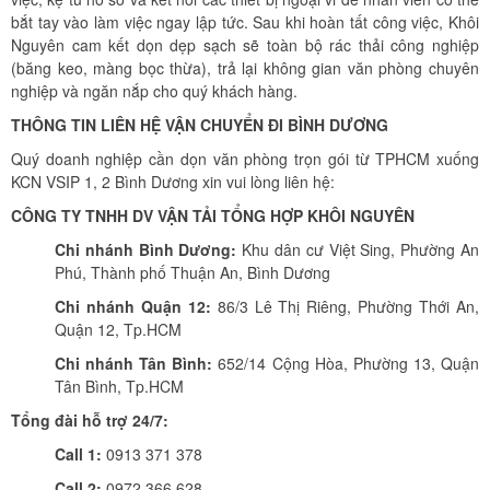
bắt tay vào làm việc ngay lập tức. Sau khi hoàn tất công việc, Khôi
Nguyên cam kết dọn dẹp sạch sẽ toàn bộ rác thải công nghiệp
(băng keo, màng bọc thừa), trả lại không gian văn phòng chuyên
nghiệp và ngăn nắp cho quý khách hàng.
THÔNG TIN LIÊN HỆ VẬN CHUYỂN ĐI BÌNH DƯƠNG
Quý doanh nghiệp cần dọn văn phòng trọn gói từ TPHCM xuống
KCN VSIP 1, 2 Bình Dương xin vui lòng liên hệ:
CÔNG TY TNHH DV VẬN TẢI TỔNG HỢP KHÔI NGUYÊN
Chi nhánh Bình Dương:
Khu dân cư Việt Sing, Phường An
Phú, Thành phố Thuận An, Bình Dương
Chi nhánh Quận 12:
86/3 Lê Thị Riêng, Phường Thới An,
Quận 12, Tp.HCM
Chi nhánh Tân Bình:
652/14 Cộng Hòa, Phường 13, Quận
Tân Bình, Tp.HCM
Tổng đài hỗ trợ 24/7:
Call 1:
0913 371 378
Call 2:
0972 366 628