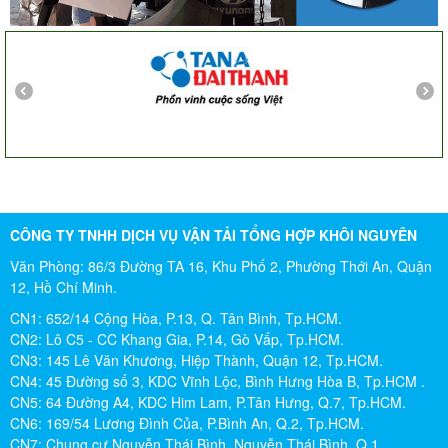
công ty ngày càng phát triển. Cảm ơn Khôi Nguyên
Chị Tố Nhi
Tô Hiến Thành - Quận 10
CÔNG TY TNHH DỊCH VỤ VẬN TẢI TỔNG HỢP KHÔI NGUYÊN
Văn Phòng: 86/3 Đường TA 16, Khu Phố 2, Phường Thới An, Quận
12, Hồ Chí Minh.
CN1: 652/14 Cộng Hòa, P.13, Q. Tân Bình, Tp.HCM.
CN2: Lô C5 - CC Khang Gia, P.14, Gò Vấp, Tp.HCM.
CN3: 145 Lê Văn Khương, Hiệp Thành, Quận 12, Tp.HCM.
CN4: 45 Đường số 3, KDC Vĩnh Lộc, Bình Hưng Hòa B, Tp.HCM .
CN5: 64 Đường A4, KDC Him Lam, P.Tân Hưng, Q.7, Tp.HCM.
CN6: 169/54 Lương Đình Của, P.Bình An, Q.2, Tp.HCM.
CN7: Chung cư Nguyễn Thái Bình, Nguyễn Thái Bình, Q.1,