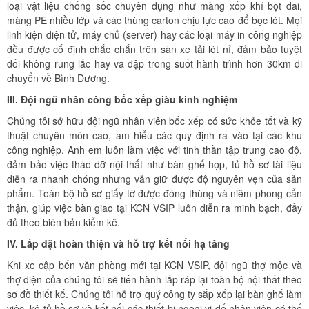
loại vật liệu chống sốc chuyên dụng như màng xốp khí bọt dai,
màng PE nhiều lớp và các thùng carton chịu lực cao để bọc lót. Mọi
linh kiện điện tử, máy chủ (server) hay các loại máy in công nghiệp
đều được cố định chắc chắn trên sàn xe tải lót nỉ, đảm bảo tuyệt
đối không rung lắc hay va đập trong suốt hành trình hơn 30km di
chuyển về Bình Dương.
III. Đội ngũ nhân công bốc xếp giàu kinh nghiệm
Chúng tôi sở hữu đội ngũ nhân viên bốc xếp có sức khỏe tốt và kỹ
thuật chuyên môn cao, am hiểu các quy định ra vào tại các khu
công nghiệp. Anh em luôn làm việc với tinh thần tập trung cao độ,
đảm bảo việc tháo dỡ nội thất như bàn ghế họp, tủ hồ sơ tài liệu
diễn ra nhanh chóng nhưng vẫn giữ được độ nguyên vẹn của sản
phẩm. Toàn bộ hồ sơ giấy tờ được đóng thùng và niêm phong cẩn
thận, giúp việc bàn giao tại KCN VSIP luôn diễn ra minh bạch, đầy
đủ theo biên bản kiểm kê.
IV. Lắp đặt hoàn thiện và hỗ trợ kết nối hạ tầng
Khi xe cập bến văn phòng mới tại KCN VSIP, đội ngũ thợ mộc và
thợ điện của chúng tôi sẽ tiến hành lắp ráp lại toàn bộ nội thất theo
sơ đồ thiết kế. Chúng tôi hỗ trợ quý công ty sắp xếp lại bàn ghế làm
việc, kệ tủ hồ sơ và kết nối các thiết bị ngoại vi để nhân viên có thể