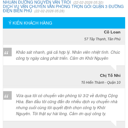
NHUẬN ĐƯỜNG NGUYỄN VĂN TRỖI
(22-02-2026 05:30)
Công ty Khôi Nguyên chuyển hàng của cô bao bọc đóng
DỊCH VỤ VẬN CHUYỂN VĂN PHÒNG TRỌN GÓI QUẬN 3 ĐƯỜNG
ĐIỆN BIÊN PHỦ
(22-02-2026 05:28)
gói rất cẩn thận. Cô rất hài lòng
Ý KIẾN KHÁCH HÀNG
Cô Loan
57 Tây Thạnh, Tân Phú
Khảo sát nhanh, giá cả hợp lý. Nhân viên nhiệt tình. Chúc
công ty ngày càng phát triển. Cảm ơn Khôi Nguyên
Chị Tố Nhi
Tô Hiến Thành - Quận 10
Vừa qua tôi có chuyển văn phòng từ 3/2 về đường Cộng
Hòa. Ban đầu tôi cũng đắn đo nhiều dịch vụ chuyển nhà
nhưng cuối cùng tôi quyết định chọn công ty Khôi
Nguyên. Tôi thật sự hài lòng. Cảm ơn quý công ty.
Phạm Minh Tuấn