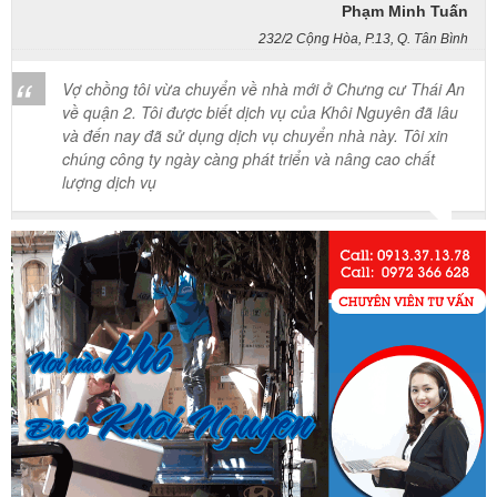
232/2 Cộng Hòa, P.13, Q. Tân Bình
Vợ chồng tôi vừa chuyển về nhà mới ở Chưng cư Thái An
về quận 2. Tôi được biết dịch vụ của Khôi Nguyên đã lâu
và đến nay đã sử dụng dịch vụ chuyển nhà này. Tôi xin
chúng công ty ngày càng phát triển và nâng cao chất
lượng dịch vụ
Mai Hương
Vĩnh Lộc A - Bình Chánh
Công ty Khôi Nguyên chuyển hàng của cô bao bọc đóng
gói rất cẩn thận. Cô rất hài lòng
Cô Loan
57 Tây Thạnh, Tân Phú
Khảo sát nhanh, giá cả hợp lý. Nhân viên nhiệt tình. Chúc