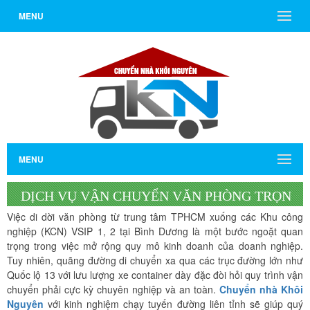
MENU
MENU
DỊCH VỤ VẬN CHUYỂN VĂN PHÒNG TRỌN
Việc di dời văn phòng từ trung tâm TPHCM xuống các Khu công
GÓI TỪ TPHCM ĐI KCN VSIP BÌNH DƯƠNG
nghiệp (KCN) VSIP 1, 2 tại Bình Dương là một bước ngoặt quan
trọng trong việc mở rộng quy mô kinh doanh của doanh nghiệp.
Tuy nhiên, quãng đường di chuyển xa qua các trục đường lớn như
Quốc lộ 13 với lưu lượng xe container dày đặc đòi hỏi quy trình vận
chuyển phải cực kỳ chuyên nghiệp và an toàn.
Chuyển nhà Khôi
Nguyên
với kinh nghiệm chạy tuyến đường liên tỉnh sẽ giúp quý