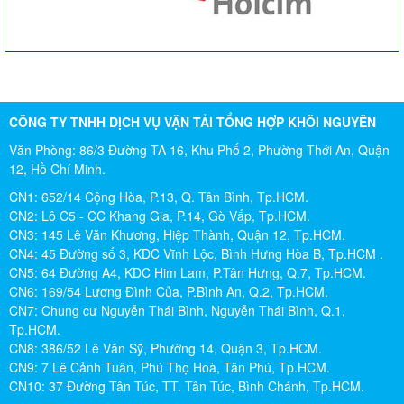
CÔNG TY TNHH DỊCH VỤ VẬN TẢI TỔNG HỢP KHÔI NGUYÊN
Văn Phòng: 86/3 Đường TA 16, Khu Phố 2, Phường Thới An, Quận
12, Hồ Chí Minh.
CN1: 652/14 Cộng Hòa, P.13, Q. Tân Bình, Tp.HCM.
CN2: Lô C5 - CC Khang Gia, P.14, Gò Vấp, Tp.HCM.
CN3: 145 Lê Văn Khương, Hiệp Thành, Quận 12, Tp.HCM.
CN4: 45 Đường số 3, KDC Vĩnh Lộc, Bình Hưng Hòa B, Tp.HCM .
CN5: 64 Đường A4, KDC Him Lam, P.Tân Hưng, Q.7, Tp.HCM.
CN6: 169/54 Lương Đình Của, P.Bình An, Q.2, Tp.HCM.
CN7: Chung cư Nguyễn Thái Bình, Nguyễn Thái Bình, Q.1,
Tp.HCM.
CN8: 386/52 Lê Văn Sỹ, Phường 14, Quận 3, Tp.HCM.
CN9: 7 Lê Cảnh Tuân, Phú Thọ Hoà, Tân Phú, Tp.HCM.
CN10: 37 Đường Tân Túc, TT. Tân Túc, Bình Chánh, Tp.HCM.