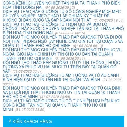
232/2 Cộng Hòa, P.13, Q. Tân Bình
CỒNG KỀNH CHUYÊN NGHIỆP TẬN NHÀ TẠI THÀNH PHỐ BIÊN
HÒA TỈNH ĐỒNG NAI
(04-08-2026 20:12)
DỊCH VỤ THÁO RÁP GIƯỜNG TỦ GỖ CÔNG NGHIỆP MDF MFC
Vợ chồng tôi vừa chuyển về nhà mới ở Chưng cư Thái An
CHUYÊN NGHIỆP: MẸO THÁO LẮP CHUẨN KỸ THUẬT ĐỂ
KHÔNG BỊ BẮN XƯỚC VÀ SẬP NGÀM NỘI THẤT
về quận 2. Tôi được biết dịch vụ của Khôi Nguyên đã lâu
(04-08-2026 19:50)
DỊCH VỤ THÁO RÁP GIƯỜNG TỦ TRỌN GÓI VÀ BỌC LÓT
và đến nay đã sử dụng dịch vụ chuyển nhà này. Tôi xin
CHỐNG TRẦY XƯỚC CHUYÊN NGHIỆP TẬN NƠI TẠI THÀNH PHỐ
chúng công ty ngày càng phát triển và nâng cao chất
BIÊN HÒA TỈNH ĐỒNG NAI
(01-08-2026 00:15)
ĐỘI NGŨ THỢ MỘC CHUYÊN THÁO RÁP GIƯỜNG TỦ VÀ DI DỜI
lượng dịch vụ
NỘI THẤT PHÒNG NGỦ TAY NGHỀ CAO GIÁ TỐT TẠI QUẬN 5 VÀ
QUẬN 11 THÀNH PHỐ HỒ CHÍ MINH
(01-08-2026 00:13)
ĐỘI NGŨ THỢ MỘC CHUYÊN THÁO RÁP GIƯỜNG TỦ PHỤC VỤ
NGOÀI GIỜ HÀNH CHÍNH UY TÍN CHO CƯ DÂN TẠI QUẬN 4
Mai Hương
THÀNH PHỐ HỒ CHÍ MINH
(01-08-2026 00:11)
ĐỘI NGŨ THỢ THÁO RÁP GIƯỜNG TỦ UY TÍN THÔNG THUỘC
Vĩnh Lộc A - Bình Chánh
ĐƯỜNG XÁ PHỤC VỤ HAI MƯƠI TƯ TRÊN BẢY TẠI QUẬN GÒ
VẤP
(01-08-2026 00:07)
Công ty Khôi Nguyên chuyển hàng của cô bao bọc đóng
DỊCH VỤ THÁO RÁP GIƯỜNG TỦ ÂM TƯỜNG VÀ TỦ ÁO CÁNH
KÍNH HIỆN ĐẠI UY TÍN TẬN NƠI TẠI QUẬN TÂN BÌNH
(01-08-2026
gói rất cẩn thận. Cô rất hài lòng
00:05)
ĐỘI NGŨ THỢ MỘC CHUYÊN THÁO RÁP GIƯỜNG TỦ GIA ĐÌNH
VÀ DI DỜI NỘI THẤT PHÒNG NGỦ UY TÍN TẠI QUẬN 10 THÀNH
PHỐ HỒ CHÍ MINH
(31-07-2026 23:59)
Cô Loan
DỊCH VỤ THÁO RÁP GIƯỜNG TỦ GỖ TỰ NHIÊN NGUYÊN KHỐI
CỒNG KỀNH TẬN NƠI TẠI QUẬN 3 THÀNH PHỐ HỒ CHÍ
57 Tây Thạnh, Tân Phú
MINH
(31-07-2026 23:56)
Khảo sát nhanh, giá cả hợp lý. Nhân viên nhiệt tình. Chúc
Ý KIẾN KHÁCH HÀNG
công ty ngày càng phát triển. Cảm ơn Khôi Nguyên