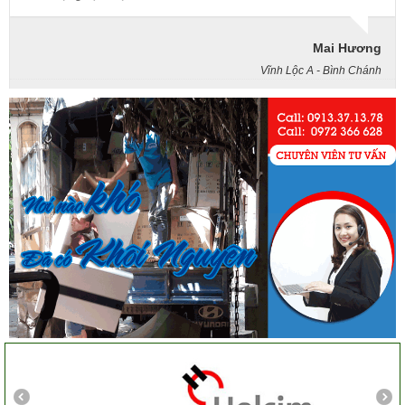
Mai Hương
Vĩnh Lộc A - Bình Chánh
Công ty Khôi Nguyên chuyển hàng của cô bao bọc đóng
gói rất cẩn thận. Cô rất hài lòng
Cô Loan
57 Tây Thạnh, Tân Phú
Khảo sát nhanh, giá cả hợp lý. Nhân viên nhiệt tình. Chúc
công ty ngày càng phát triển. Cảm ơn Khôi Nguyên
Chị Tố Nhi
Tô Hiến Thành - Quận 10