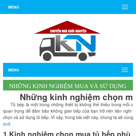
MENU
MENU
NHỮNG KINH NGHIỆM MUA VÀ SỬ DỤNG
Những kinh nghiệm chọn mua
TỦ BẾP HIỆU QUẢ
Tủ bếp là một trong những thiết bị không thể thiếu trong mỗi căn
quan trọng để đảm bảo không gian bếp của bạn trở nên tiện nghi và
chọn và sử dụng tủ bếp. Vì vậy, trong bài viết này, chúng ta sẽ cùn
quả
.
1.Kinh nghiệm chọn mua tủ bếp phù 