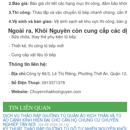
2.Báo giá:
Báo giá chi tiết các hạng mục thi công, đảm bảo không 
3.Thi công:
Tháo lắp và vận chuyển tủ bếp nhanh chóng, cẩn thậ
4.Vệ sinh và bàn giao:
Vệ sinh sạch sẽ khu vực thi công, bàn gi
Ngoài ra, Khôi Nguyên​ còn cung cấp các dị
- Sửa chữa, thay thế phụ kiện tủ bếp
- Thiết kế, thi công tủ bếp mới
- Cung cấp vật liệu tủ bếp
Thông tin liên hệ:
-
Địa chỉ:
Công ty 86/3, Lê Thị Riêng, Phường Thới An, Quận 12,T
-
Số Điện Thoại:
0913371378
Vừa qua tôi có chuyển văn phòng từ 3/2 về đường Cộng
-
Website:
Chuyennhakhoinguyen.com
Hòa. Ban đầu tôi cũng đắn đo nhiều dịch vụ chuyển nhà
nhưng cuối cùng tôi quyết định chọn công ty Khôi
Nguyên. Tôi thật sự hài lòng. Cảm ơn quý công ty.
TIN LIÊN QUAN
DỊCH VỤ THÁO RÁP GIƯỜNG TỦ QUẦN ÁO KỊCH TRẦN VÀ TỦ
ÁO CÁNH KÍNH HIỆN ĐẠI CHO CĂN HỘ CHUNG CƯ CHUYÊN
NGHIỆP TẬN NƠI
Phạm Minh Tuấn
(04-08-2026 20:14)
KỸ THUẬT THÁO RÁP GIƯỜNG TỦ GỖ TỰ NHIÊN NGUYÊN KHỐI