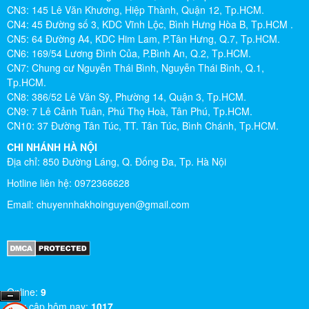
CN3: 145 Lê Văn Khương, Hiệp Thành, Quận 12, Tp.HCM.
CN4: 45 Đường số 3, KDC Vĩnh Lộc, Bình Hưng Hòa B, Tp.HCM .
CN5: 64 Đường A4, KDC Him Lam, P.Tân Hưng, Q.7, Tp.HCM.
CN6: 169/54 Lương Đình Của, P.Bình An, Q.2, Tp.HCM.
CN7: Chung cư Nguyễn Thái Bình, Nguyễn Thái Bình, Q.1,
Tp.HCM.
CN8: 386/52 Lê Văn Sỹ, Phường 14, Quận 3, Tp.HCM.
CN9: 7 Lê Cảnh Tuân, Phú Thọ Hoà, Tân Phú, Tp.HCM.
CN10: 37 Đường Tân Túc, TT. Tân Túc, Bình Chánh, Tp.HCM.
CHI NHÁNH HÀ NỘI
Địa chỉ: 850 Đường Láng, Q. Đống Đa, Tp. Hà Nội
Hotline liên hệ: 0972366628
Email:
chuyennhakhoinguyen@gmail.com
Online:
9
Truy cập hôm nay:
1017