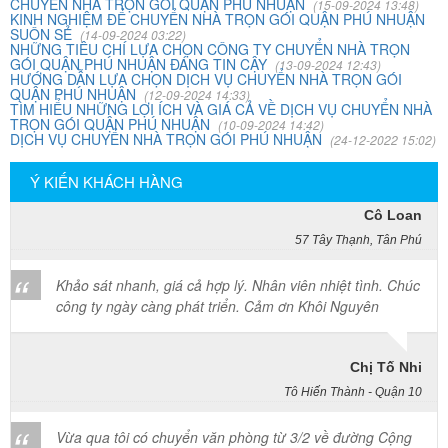
CHUYỂN NHÀ TRỌN GÓI QUẬN PHÚ NHUẬN
(15-09-2024 13:48)
KINH NGHIỆM ĐỂ CHUYỂN NHÀ TRỌN GÓI QUẬN PHÚ NHUẬN
SUÔN SẺ
(14-09-2024 03:22)
Mai Hương
NHỮNG TIÊU CHÍ LỰA CHỌN CÔNG TY CHUYỂN NHÀ TRỌN
Vĩnh Lộc A - Bình Chánh
GÓI QUẬN PHÚ NHUẬN ĐÁNG TIN CẬY
(13-09-2024 12:43)
HƯỚNG DẪN LỰA CHỌN DỊCH VỤ CHUYỂN NHÀ TRỌN GÓI
QUẬN PHÚ NHUẬN
(12-09-2024 14:33)
Công ty Khôi Nguyên chuyển hàng của cô bao bọc đóng
TÌM HIỂU NHỮNG LỢI ÍCH VÀ GIÁ CẢ VỀ DỊCH VỤ CHUYỂN NHÀ
TRỌN GÓI QUẬN PHÚ NHUẬN
gói rất cẩn thận. Cô rất hài lòng
(10-09-2024 14:42)
DỊCH VỤ CHUYỂN NHÀ TRỌN GÓI PHÚ NHUẬN
(24-12-2022 15:02)
Ý KIẾN KHÁCH HÀNG
Cô Loan
57 Tây Thạnh, Tân Phú
Khảo sát nhanh, giá cả hợp lý. Nhân viên nhiệt tình. Chúc
công ty ngày càng phát triển. Cảm ơn Khôi Nguyên
Chị Tố Nhi
Tô Hiến Thành - Quận 10
Vừa qua tôi có chuyển văn phòng từ 3/2 về đường Cộng
Hòa. Ban đầu tôi cũng đắn đo nhiều dịch vụ chuyển nhà