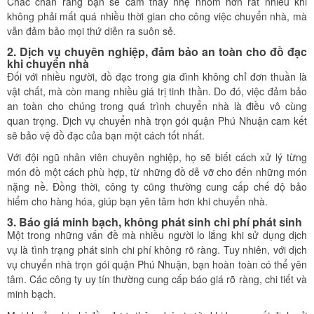
Chắc chắn rằng bạn sẽ cảm thấy nhẹ nhõm hơn rất nhiều khi
không phải mất quá nhiều thời gian cho công việc chuyển nhà, mà
vẫn đảm bảo mọi thứ diễn ra suôn sẻ.
2. Dịch vụ chuyên nghiệp, đảm bảo an toàn cho đồ đạc
khi chuyển nhà
Đối với nhiều người, đồ đạc trong gia đình không chỉ đơn thuần là
vật chất, mà còn mang nhiều giá trị tinh thần. Do đó, việc đảm bảo
an toàn cho chúng trong quá trình chuyển nhà là điều vô cùng
quan trọng. Dịch vụ chuyển nhà trọn gói quận Phú Nhuận cam kết
sẽ bảo vệ đồ đạc của bạn một cách tốt nhất.
Với đội ngũ nhân viên chuyên nghiệp, họ sẽ biết cách xử lý từng
món đồ một cách phù hợp, từ những đồ dễ vỡ cho đến những món
nặng nề. Đồng thời, công ty cũng thường cung cấp chế độ bảo
hiểm cho hàng hóa, giúp bạn yên tâm hơn khi chuyển nhà.
3. Báo giá minh bạch, không phát sinh chi phí phát sinh
Một trong những vấn đề mà nhiều người lo lắng khi sử dụng dịch
vụ là tình trạng phát sinh chi phí không rõ ràng. Tuy nhiên, với dịch
vụ chuyển nhà trọn gói quận Phú Nhuận, bạn hoàn toàn có thể yên
tâm. Các công ty uy tín thường cung cấp báo giá rõ ràng, chi tiết và
minh bạch.