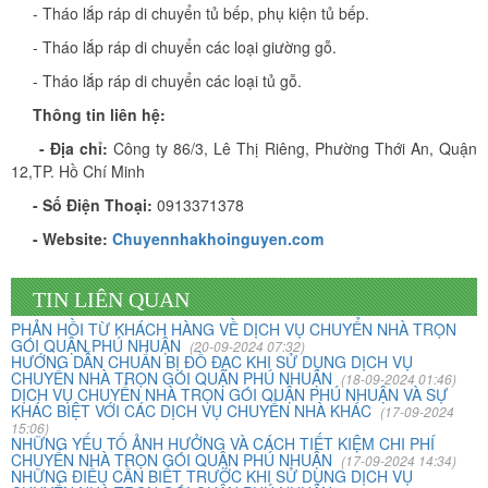
- Tháo lắp ráp di chuyển tủ bếp, phụ kiện tủ bếp.
- Tháo lắp ráp di chuyển các loại giường gỗ.
- Tháo lắp ráp di chuyển các loại tủ gỗ.
Thông tin liên hệ:
- Địa chỉ:
Công ty 86/3, Lê Thị Riêng, Phường Thới An, Quận
Vừa qua tôi có chuyển văn phòng từ 3/2 về đường Cộng
12,TP. Hồ Chí Minh
Hòa. Ban đầu tôi cũng đắn đo nhiều dịch vụ chuyển nhà
nhưng cuối cùng tôi quyết định chọn công ty Khôi
- Số Điện Thoại:
0913371378
Nguyên. Tôi thật sự hài lòng. Cảm ơn quý công ty.
- Website:
Chuyennhakhoinguyen.com
Phạm Minh Tuấn
TIN LIÊN QUAN
232/2 Cộng Hòa, P.13, Q. Tân Bình
PHẢN HỒI TỪ KHÁCH HÀNG VỀ DỊCH VỤ CHUYỂN NHÀ TRỌN
GÓI QUẬN PHÚ NHUẬN
(20-09-2024 07:32)
HƯỚNG DẪN CHUẨN BỊ ĐỒ ĐẠC KHI SỬ DỤNG DỊCH VỤ
Vợ chồng tôi vừa chuyển về nhà mới ở Chưng cư Thái An
CHUYỂN NHÀ TRỌN GÓI QUẬN PHÚ NHUẬN
(18-09-2024 01:46)
về quận 2. Tôi được biết dịch vụ của Khôi Nguyên đã lâu
DỊCH VỤ CHUYỂN NHÀ TRỌN GÓI QUẬN PHÚ NHUẬN VÀ SỰ
KHÁC BIỆT VỚI CÁC DỊCH VỤ CHUYỂN NHÀ KHÁC
và đến nay đã sử dụng dịch vụ chuyển nhà này. Tôi xin
(17-09-2024
15:06)
chúng công ty ngày càng phát triển và nâng cao chất
NHỮNG YẾU TỐ ẢNH HƯỞNG VÀ CÁCH TIẾT KIỆM CHI PHÍ
lượng dịch vụ
CHUYỂN NHÀ TRỌN GÓI QUẬN PHÚ NHUẬN
(17-09-2024 14:34)
NHỮNG ĐIỀU CẦN BIẾT TRƯỚC KHI SỬ DỤNG DỊCH VỤ