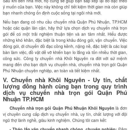
Sau khi đến nhà mới, họ cũng sẽ giúp bạn sắp xếp lại đồ đạc theo
ý muốn của bạn. Việc này không chỉ tiết kiệm thời gian mà còn giúp
bạn nhanh chóng ổn định cuộc sống tại ngôi nhà mới.
Nếu bạn đang có nhu cầu chuyển nhà Quận Phú Nhuận, TP.HCM
hoặc các quận lân cận, hãy thử lựa chọn dịch vụ chuyển nhà trọn
gói để có một trải nghiệm thuận tiện và an tâm nhất. Hiểu được
những khó khăn, đặc biệt là trong khâu đóng gói, vận chuyển. Việc
đóng gói, di chuyển đồ đạc cồng kềnh, nặng nề, đặc biệt là các loại
bàn làm việc, đồ vật dễ vỡ khiến bạn lo lắng và tốn nhiều thời gian,
công sức. Công ty chuyển nhà Khôi Nguyên ra đời với sứ mệnh
mang đến cho bạn dịch vụ chuyển nhà, chuyển nhà trọn gói Quận
Phú Nhuận chuyên nghiệp, an toàn và tiết kiệm nhất.
V. Chuyển nhà Khôi Nguyên - Uy tín, chất
lượng đồng hành cùng bạn trong quy trình
dịch vụ chuyển nhà trọn gói Quận Phú
Nhuận
TP.HCM
Chuyển nhà trọn gói Quận
Phú Nhuận
Khôi Nguyên
là đơn
vị chuyên cung cấp dịch vụ chuyển nhà, uy tín, chất lượng với đội
ngũ thợ lành nghề, giàu kinh nghiệm. Chúng tôi cam kết:
- Tháo lắp vận chuyển nhanh chóng, chuyên nghiệp:
Đảm