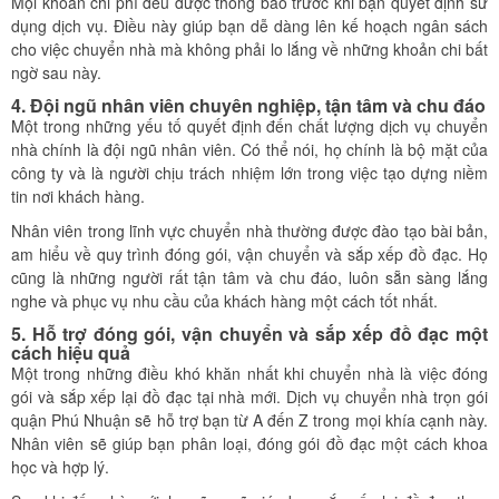
Mọi khoản chi phí đều được thông báo trước khi bạn quyết định sử
dụng dịch vụ. Điều này giúp bạn dễ dàng lên kế hoạch ngân sách
cho việc chuyển nhà mà không phải lo lắng về những khoản chi bất
ngờ sau này.
4. Đội ngũ nhân viên chuyên nghiệp, tận tâm và chu đáo
Một trong những yếu tố quyết định đến chất lượng dịch vụ chuyển
nhà chính là đội ngũ nhân viên. Có thể nói, họ chính là bộ mặt của
công ty và là người chịu trách nhiệm lớn trong việc tạo dựng niềm
tin nơi khách hàng.
Nhân viên trong lĩnh vực chuyển nhà thường được đào tạo bài bản,
am hiểu về quy trình đóng gói, vận chuyển và sắp xếp đồ đạc. Họ
cũng là những người rất tận tâm và chu đáo, luôn sẵn sàng lắng
nghe và phục vụ nhu cầu của khách hàng một cách tốt nhất.
5. Hỗ trợ đóng gói, vận chuyển và sắp xếp đồ đạc một
cách hiệu quả
Một trong những điều khó khăn nhất khi chuyển nhà là việc đóng
gói và sắp xếp lại đồ đạc tại nhà mới. Dịch vụ chuyển nhà trọn gói
quận Phú Nhuận sẽ hỗ trợ bạn từ A đến Z trong mọi khía cạnh này.
Nhân viên sẽ giúp bạn phân loại, đóng gói đồ đạc một cách khoa
học và hợp lý.