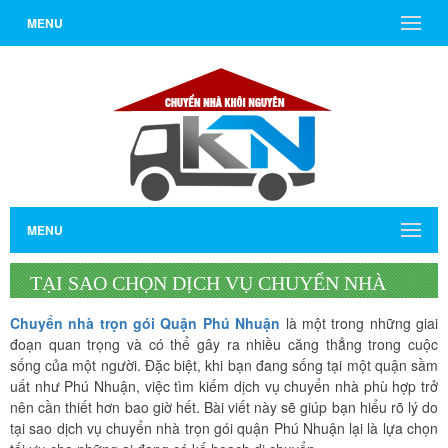
MENU
MENU
TẠI SAO CHỌN DỊCH VỤ CHUYỂN NHÀ
TRỌN GÓI QUẬN PHÚ NHUẬN LÀ LỰA CHỌN
Chuyển nhà trọn gói Quận Phú Nhuận
là một trong những giai
đoạn quan trọng và có thể gây ra nhiều căng thẳng trong cuộc
TỐI ƯU?
sống của một người. Đặc biệt, khi bạn đang sống tại một quận sầm
uất như Phú Nhuận, việc tìm kiếm dịch vụ chuyển nhà phù hợp trở
nên cần thiết hơn bao giờ hết. Bài viết này sẽ giúp bạn hiểu rõ lý do
tại sao dịch vụ chuyển nhà trọn gói quận Phú Nhuận lại là lựa chọn