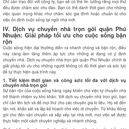
Chỉ cần trao đổi với công ty, bạn sẽ có thể tin tưởng rằng mọi thứ
đều được chăm sóc chu đáo. Bạn có thể dành thời gian cho những
việc quan trọng khác như chăm sóc gia đình hoặc chuẩn bị cho
việc ổn định cuộc sống tại ngôi nhà mới.
IV. Dịch vụ chuyển nhà trọn gói quận Phú
Nhuận: Giải pháp tối ưu cho cuộc sống bận
rộn
Cuộc sống hiện đại thường diễn ra nhanh chóng và bận rộn, điều
này càng làm tăng thêm áp lực cho những ai đang có ý định
chuyển nhà. Dịch vụ chuyển nhà trọn gói quận Phú Nhuận chính là
giải pháp tối ưu cho những người không có đủ thời gian và sức lực
để tự thực hiện quá trình này.
1. Tiết kiệm thời gian và công sức tối đa với dịch vụ
chuyển nhà trọn gói
Sự bận rộn của cuộc sống hàng ngày khiến cho việc tự chuyển nhà
trở thành nhiệm vụ khó khăn. Với dịch vụ chuyển nhà trọn gói, bạn
chỉ cần lên lịch và để mọi thứ cho các chuyên gia lo liệu. Họ sẽ đến
tận nơi, khảo sát và lập kế hoạch cho việc di chuyển. Từ khâu đóng
gói cho đến vận chuyển và sắp xếp tại nhà mới, mọi việc sẽ được
thực hiện một cách chuyên nghiệp và nhanh chóng.