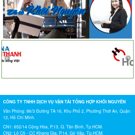
Cô Loan
57 Tây Thạnh, Tân Phú
Khảo sát nhanh, giá cả hợp lý. Nhân viên nhiệt tình. Chúc
công ty ngày càng phát triển. Cảm ơn Khôi Nguyên
Chị Tố Nhi
Tô Hiến Thành - Quận 10
CÔNG TY TNHH DỊCH VỤ VẬN TẢI TỔNG HỢP KHÔI NGUYÊN
Văn Phòng: 86/3 Đường TA 16, Khu Phố 2, Phường Thới An, Quận
12, Hồ Chí Minh.
CN1: 652/14 Cộng Hòa, P.13, Q. Tân Bình, Tp.HCM.
CN2: Lô C5 - CC Khang Gia, P.14, Gò Vấp, Tp.HCM.