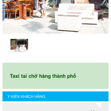
Nguyên. Tôi thật sự hài lòng. Cảm ơn quý công ty.
Phạm Minh Tuấn
232/2 Cộng Hòa, P.13, Q. Tân Bình
Vợ chồng tôi vừa chuyển về nhà mới ở Chưng cư Thái An
về quận 2. Tôi được biết dịch vụ của Khôi Nguyên đã lâu
và đến nay đã sử dụng dịch vụ chuyển nhà này. Tôi xin
chúng công ty ngày càng phát triển và nâng cao chất
lượng dịch vụ
Mai Hương
Taxi taỉ chở hàng thành phố
Vĩnh Lộc A - Bình Chánh
Công ty Khôi Nguyên chuyển hàng của cô bao bọc đóng
gói rất cẩn thận. Cô rất hài lòng
Ý KIẾN KHÁCH HÀNG
Cô Loan