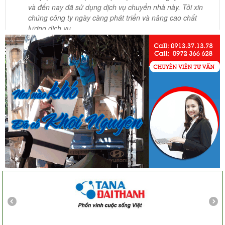
và đến nay đã sử dụng dịch vụ chuyển nhà này. Tôi xin
chúng công ty ngày càng phát triển và nâng cao chất
lượng dịch vụ
Mai Hương
Vĩnh Lộc A - Bình Chánh
Công ty Khôi Nguyên chuyển hàng của cô bao bọc đóng
gói rất cẩn thận. Cô rất hài lòng
Cô Loan
57 Tây Thạnh, Tân Phú
Khảo sát nhanh, giá cả hợp lý. Nhân viên nhiệt tình. Chúc
công ty ngày càng phát triển. Cảm ơn Khôi Nguyên
Chị Tố Nhi
Tô Hiến Thành - Quận 10