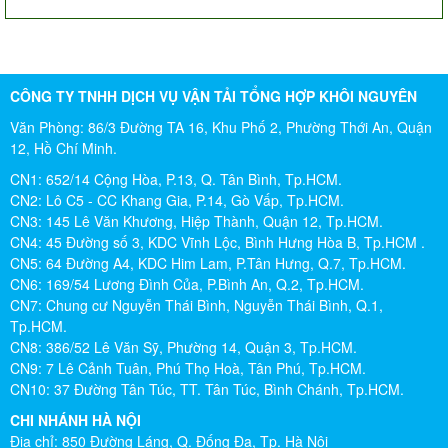
CÔNG TY TNHH DỊCH VỤ VẬN TẢI TỔNG HỢP KHÔI NGUYÊN
Văn Phòng: 86/3 Đường TA 16, Khu Phố 2, Phường Thới An, Quận
12, Hồ Chí Minh.
CN1: 652/14 Cộng Hòa, P.13, Q. Tân Bình, Tp.HCM.
CN2: Lô C5 - CC Khang Gia, P.14, Gò Vấp, Tp.HCM.
CN3: 145 Lê Văn Khương, Hiệp Thành, Quận 12, Tp.HCM.
CN4: 45 Đường số 3, KDC Vĩnh Lộc, Bình Hưng Hòa B, Tp.HCM .
CN5: 64 Đường A4, KDC Him Lam, P.Tân Hưng, Q.7, Tp.HCM.
CN6: 169/54 Lương Đình Của, P.Bình An, Q.2, Tp.HCM.
CN7: Chung cư Nguyễn Thái Bình, Nguyễn Thái Bình, Q.1,
Tp.HCM.
CN8: 386/52 Lê Văn Sỹ, Phường 14, Quận 3, Tp.HCM.
CN9: 7 Lê Cảnh Tuân, Phú Thọ Hoà, Tân Phú, Tp.HCM.
CN10: 37 Đường Tân Túc, TT. Tân Túc, Bình Chánh, Tp.HCM.
CHI NHÁNH HÀ NỘI
Địa chỉ: 850 Đường Láng, Q. Đống Đa, Tp. Hà Nội