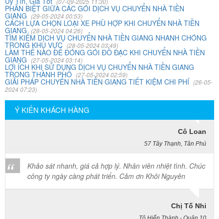
và đến nay đã sử dụng dịch vụ chuyển nhà này. Tôi xin
Uy Tín, Giá Tốt
(07-09-2025 11:30)
PHÂN BIỆT GIỮA CÁC GÓI DỊCH VỤ CHUYỂN NHÀ TIỀN
chúng công ty ngày càng phát triển và nâng cao chất
GIANG
(29-05-2024 00:53)
lượng dịch vụ
CÁCH LỰA CHỌN LOẠI XE PHÙ HỢP KHI CHUYỂN NHÀ TIỀN
GIANG
(28-05-2024 04:26)
TÌM KIẾM DỊCH VỤ CHUYỂN NHÀ TIỀN GIANG NHANH CHÓNG
TRONG KHU VỰC
(28-05-2024 03:49)
Mai Hương
LÀM THẾ NÀO ĐỂ ĐÓNG GÓI ĐỒ ĐẠC KHI CHUYỂN NHÀ TIỀN
GIANG
(27-05-2024 03:14)
Vĩnh Lộc A - Bình Chánh
LỢI ÍCH KHI SỬ DỤNG DỊCH VỤ CHUYỂN NHÀ TIỀN GIANG
TRONG THÀNH PHỐ
(27-05-2024 02:59)
GIẢI PHÁP CHUYỂN NHÀ TIỀN GIANG TIẾT KIỆM CHI PHÍ
(26-05-
Công ty Khôi Nguyên chuyển hàng của cô bao bọc đóng
2024 07:23)
gói rất cẩn thận. Cô rất hài lòng
Ý KIẾN KHÁCH HÀNG
Cô Loan
57 Tây Thạnh, Tân Phú
Khảo sát nhanh, giá cả hợp lý. Nhân viên nhiệt tình. Chúc
công ty ngày càng phát triển. Cảm ơn Khôi Nguyên
Chị Tố Nhi
Tô Hiến Thành - Quận 10