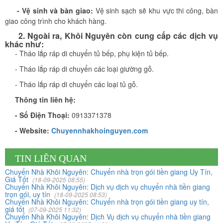
- Vệ sinh và bàn giao:
Vệ sinh sạch sẽ khu vực thi công, bàn
giao công trình cho khách hàng.
2. Ngoài ra, Khôi Nguyên​ còn cung cấp các dịch vụ
khác như:
- Tháo lắp ráp di chuyển tủ bếp, phụ kiện tủ bếp.
- Tháo lắp ráp di chuyển các loại giường gỗ.
- Tháo lắp ráp di chuyển các loại tủ gỗ.
Thông tin liên hệ:
Vừa qua tôi có chuyển văn phòng từ 3/2 về đường Cộng
- Số Điện Thoại:
0913371378
Hòa. Ban đầu tôi cũng đắn đo nhiều dịch vụ chuyển nhà
nhưng cuối cùng tôi quyết định chọn công ty Khôi
- Website:
Chuyennhakhoinguyen.com
Nguyên. Tôi thật sự hài lòng. Cảm ơn quý công ty.
TIN LIÊN QUAN
Phạm Minh Tuấn
Chuyển Nhà Khôi Nguyên: Chuyển nhà trọn gói tiền giang Uy Tín,
Giá Tốt
(18-09-2025 08:55)
232/2 Cộng Hòa, P.13, Q. Tân Bình
Chuyển Nhà Khôi Nguyên: Dịch vụ dịch vụ chuyển nhà tiền giang
trọn gói, uy tín
(18-09-2025 08:53)
Chuyển Nhà Khôi Nguyên: Chuyển nhà trọn gói tiền giang uy tín,
Vợ chồng tôi vừa chuyển về nhà mới ở Chưng cư Thái An
giá tốt
(07-09-2025 11:32)
về quận 2. Tôi được biết dịch vụ của Khôi Nguyên đã lâu
Chuyển Nhà Khôi Nguyên: Dịch Vụ dịch vụ chuyển nhà tiền giang