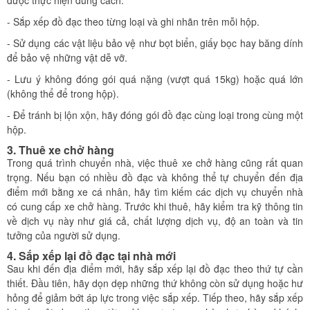
được thực hiện đúng cách:
- Sắp xếp đồ đạc theo từng loại và ghi nhãn trên mỗi hộp.
- Sử dụng các vật liệu bảo vệ như bọt biển, giấy bọc hay băng dính
để bảo vệ những vật dễ vỡ.
- Lưu ý không đóng gói quá nặng (vượt quá 15kg) hoặc quá lớn
(không thể để trong hộp).
- Để tránh bị lộn xộn, hãy đóng gói đồ đạc cùng loại trong cùng một
hộp.
3. Thuê xe chở hàng
Trong quá trình chuyển nhà, việc thuê xe chở hàng cũng rất quan
trọng. Nếu bạn có nhiều đồ đạc và không thể tự chuyển đến địa
điểm mới bằng xe cá nhân, hãy tìm kiếm các dịch vụ chuyển nhà
có cung cấp xe chở hàng. Trước khi thuê, hãy kiểm tra kỹ thông tin
về dịch vụ này như giá cả, chất lượng dịch vụ, độ an toàn và tin
tưởng của người sử dụng.
4. Sắp xếp lại đồ đạc tại nhà mới
Sau khi đến địa điểm mới, hãy sắp xếp lại đồ đạc theo thứ tự cần
thiết. Đầu tiên, hãy dọn dẹp những thứ không còn sử dụng hoặc hư
hỏng để giảm bớt áp lực trong việc sắp xếp. Tiếp theo, hãy sắp xếp