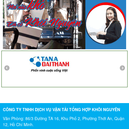
gói rất cẩn thận. Cô rất hài lòng
Cô Loan
57 Tây Thạnh, Tân Phú
Khảo sát nhanh, giá cả hợp lý. Nhân viên nhiệt tình. Chúc
công ty ngày càng phát triển. Cảm ơn Khôi Nguyên
Chị Tố Nhi
Tô Hiến Thành - Quận 10
CÔNG TY TNHH DỊCH VỤ VẬN TẢI TỔNG HỢP KHÔI NGUYÊN
Văn Phòng: 86/3 Đường TA 16, Khu Phố 2, Phường Thới An, Quận
12, Hồ Chí Minh.