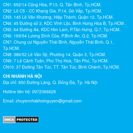
CN1: 652/14 Cộng Hòa, P.13, Q. Tân Bình, Tp.HCM.
CN2: Lô C5 - CC Khang Gia, P.14, Gò Vấp, Tp.HCM.
CN3: 145 Lê Văn Khương, Hiệp Thành, Quận 12, Tp.HCM.
CN4: 45 Đường số 3, KDC Vĩnh Lộc, Bình Hưng Hòa B, Tp.HCM .
CN5: 64 Đường A4, KDC Him Lam, P.Tân Hưng, Q.7, Tp.HCM.
CN6: 169/54 Lương Đình Của, P.Bình An, Q.2, Tp.HCM.
CN7: Chung cư Nguyễn Thái Bình, Nguyễn Thái Bình, Q.1,
Tp.HCM.
CN8: 386/52 Lê Văn Sỹ, Phường 14, Quận 3, Tp.HCM.
CN9: 7 Lê Cảnh Tuân, Phú Thọ Hoà, Tân Phú, Tp.HCM.
CN10: 37 Đường Tân Túc, TT. Tân Túc, Bình Chánh, Tp.HCM.
CHI NHÁNH HÀ NỘI
Địa chỉ: 850 Đường Láng, Q. Đống Đa, Tp. Hà Nội
Hotline liên hệ: 0972366628
Email:
chuyennhakhoinguyen@gmail.com