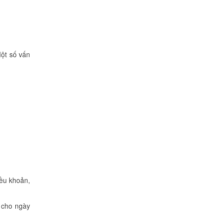
Một số vấn
ều khoản,
g cho ngày