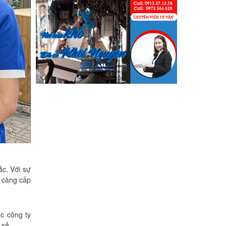
Phạm Minh Tuấn
232/2 Cộng Hòa, P.13, Q. Tân Bình
Vợ chồng tôi vừa chuyển về nhà
mới ở Chưng cư Thái An về quận
2. Tôi được biết dịch vụ của Khôi
Nguyên đã lâu và đến nay đã sử
dụng dịch vụ chuyển nhà này. Tôi
xin chúng công ty ngày càng phát
triển và nâng cao chất lượng dịch
vụ
Mai Hương
c. Với sự
Vĩnh Lộc A - Bình Chánh
y càng cấp
Công ty Khôi Nguyên chuyển
hàng của cô bao bọc đóng gói rất
c công ty
cẩn thận. Cô rất hài lòng
 sẻ.