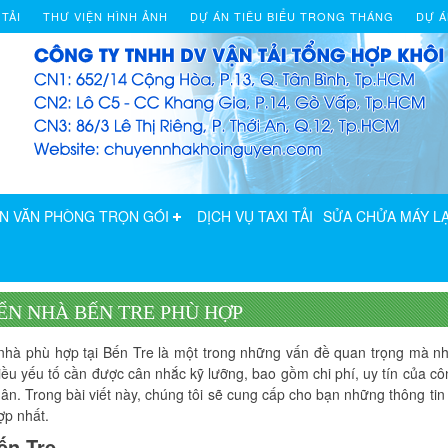
 TẢI
THƯ VIỆN HÌNH ẢNH
DỰ ÁN TIÊU BIỂU TRONG THÁNG
DỰ Á
N VĂN PHÒNG TRỌN GÓI
DỊCH VỤ TAXI TẢI
SỬA CHỬA MÁY LẠ
ỂN NHÀ BẾN TRE PHÙ HỢP
 nhà phù hợp tại Bến Tre là một trong những vấn đề quan trọng mà nh
iều yếu tố cần được cân nhắc kỹ lưỡng, bao gồm chi phí, uy tín của côn
. Trong bài viết này, chúng tôi sẽ cung cấp cho bạn những thông tin c
ợp nhất.
ến Tre