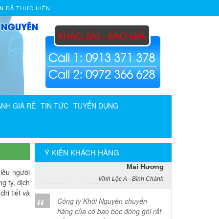
N ĐÃ THỰC HIỆN
Phạm Minh Tuấn
232/2 Cộng Hòa, P.13, Q. Tân Bình
Vợ chồng tôi vừa chuyển về nhà
mới ở Chưng cư Thái An về quận
2. Tôi được biết dịch vụ của Khôi
Nguyên đã lâu và đến nay đã sử
dụng dịch vụ chuyển nhà này. Tôi
xin chúng công ty ngày càng phát
NH GIÁ RẺ
TIN TỨC
TUYỂN DỤNG
triển và nâng cao chất lượng dịch
vụ
Mai Hương
Ý KIẾN KHÁCH HÀNG
Vĩnh Lộc A - Bình Chánh
iều người
g ty, dịch
Công ty Khôi Nguyên chuyển
hi tiết và
hàng của cô bao bọc đóng gói rất
cẩn thận. Cô rất hài lòng