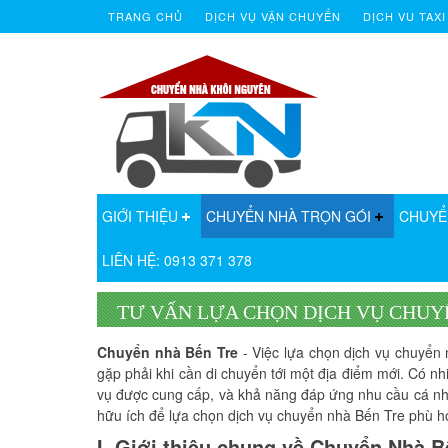
TRANG CHỦ
DỊCH VỤ VẬN CHUYỂN
DỊCH VU TAXI
GIỚI THIỆU
CHUYỂN NHÀ TRỌN GÓI
CHUYỂ
LIÊN HỆ: 0913 371 378
TƯ VẤN LỰA CHỌN DỊCH VỤ CHUY
Chuyển nhà Bến Tre
- Việc lựa chọn dịch vụ chuyển
gặp phải khi cần di chuyển tới một địa điểm mới. Có nh
vụ được cung cấp, và khả năng đáp ứng nhu cầu cá nhân
hữu ích để lựa chọn dịch vụ chuyển nhà Bến Tre phù h
I. Giới thiệu chung về Chuyển Nhà B