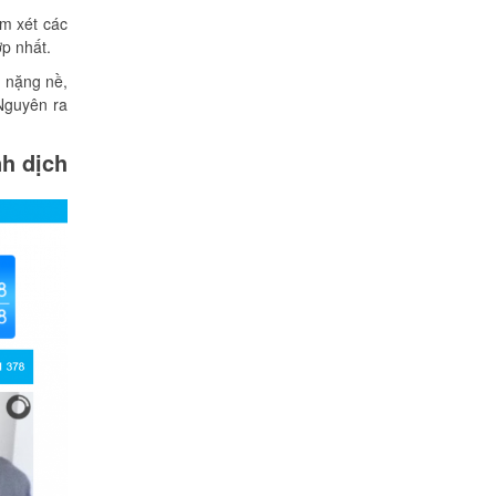
em xét các
ợp nhất.
, nặng nề,
 Nguyên ra
nh dịch