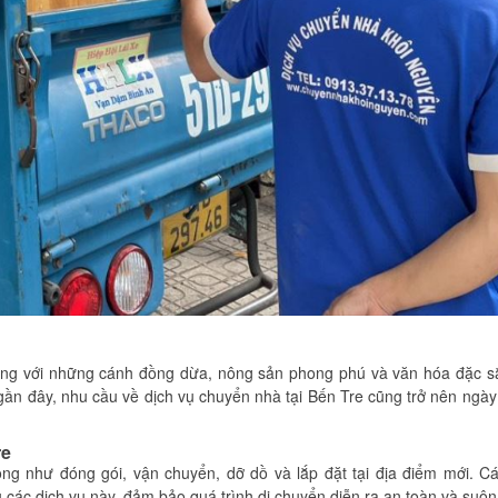
ếng với những cánh đồng dừa, nông sản phong phú và văn hóa đặc sắ
 gần đây, nhu cầu về dịch vụ chuyển nhà tại Bến Tre cũng trở nên ngà
re
g như đóng gói, vận chuyển, dỡ dồ và lắp đặt tại địa điểm mới. Cá
các dịch vụ này, đảm bảo quá trình di chuyển diễn ra an toàn và suôn