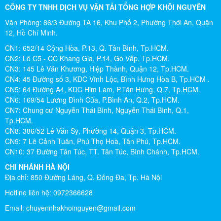
CÔNG TY TNHH DỊCH VỤ VẬN TẢI TỔNG HỢP KHÔI NGUYÊN
Mai Hương
Văn Phòng: 86/3 Đường TA 16, Khu Phố 2, Phường Thới An, Quận
Vĩnh Lộc A - Bình Chánh
12, Hồ Chí Minh.
Công ty Khôi Nguyên chuyển hàng của cô bao bọc đóng
CN1: 652/14 Cộng Hòa, P.13, Q. Tân Bình, Tp.HCM.
gói rất cẩn thận. Cô rất hài lòng
CN2: Lô C5 - CC Khang Gia, P.14, Gò Vấp, Tp.HCM.
CN3: 145 Lê Văn Khương, Hiệp Thành, Quận 12, Tp.HCM.
CN4: 45 Đường số 3, KDC Vĩnh Lộc, Bình Hưng Hòa B, Tp.HCM .
Cô Loan
CN5: 64 Đường A4, KDC Him Lam, P.Tân Hưng, Q.7, Tp.HCM.
57 Tây Thạnh, Tân Phú
CN6: 169/54 Lương Đình Của, P.Bình An, Q.2, Tp.HCM.
CN7: Chung cư Nguyễn Thái Bình, Nguyễn Thái Bình, Q.1,
Khảo sát nhanh, giá cả hợp lý. Nhân viên nhiệt tình. Chúc
Tp.HCM.
công ty ngày càng phát triển. Cảm ơn Khôi Nguyên
CN8: 386/52 Lê Văn Sỹ, Phường 14, Quận 3, Tp.HCM.
CN9: 7 Lê Cảnh Tuân, Phú Thọ Hoà, Tân Phú, Tp.HCM.
CN10: 37 Đường Tân Túc, TT. Tân Túc, Bình Chánh, Tp.HCM.
Chị Tố Nhi
CHI NHÁNH HÀ NỘI
Tô Hiến Thành - Quận 10
Địa chỉ: 850 Đường Láng, Q. Đống Đa, Tp. Hà Nội
Hotline liên hệ: 0972366628
Email:
chuyennhakhoinguyen@gmail.com