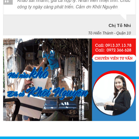
Chị Tố Nhi
Tô Hiến Thành - Quận 10
Vừa qua tôi có chuyển văn phòng từ 3/2 về đường Cộng
Hòa. Ban đầu tôi cũng đắn đo nhiều dịch vụ chuyển nhà
nhưng cuối cùng tôi quyết định chọn công ty Khôi
Nguyên. Tôi thật sự hài lòng. Cảm ơn quý công ty.
Phạm Minh Tuấn
232/2 Cộng Hòa, P.13, Q. Tân Bình
Vợ chồng tôi vừa chuyển về nhà mới ở Chưng cư Thái An
về quận 2. Tôi được biết dịch vụ của Khôi Nguyên đã lâu
và đến nay đã sử dụng dịch vụ chuyển nhà này. Tôi xin
chúng công ty ngày càng phát triển và nâng cao chất
lượng dịch vụ