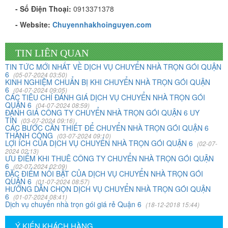
- Số Điện Thoại:
0913371378
- Website:
Chuyennhakhoinguyen.com
TIN LIÊN QUAN
TIN TỨC MỚI NHẤT VỀ DỊCH VỤ CHUYỂN NHÀ TRỌN GÓI QUẬN
6
(05-07-2024 03:50)
KINH NGHIỆM CHUẨN BỊ KHI CHUYỂN NHÀ TRỌN GÓI QUẬN
6
(04-07-2024 09:05)
CÁC TIÊU CHÍ ĐÁNH GIÁ DỊCH VỤ CHUYỂN NHÀ TRỌN GÓI
QUẬN 6
(04-07-2024 08:59)
ĐÁNH GIÁ CÔNG TY CHUYỂN NHÀ TRỌN GÓI QUẬN 6 UY
TÍN
(03-07-2024 09:16)
CÁC BƯỚC CẦN THIẾT ĐỂ CHUYỂN NHÀ TRỌN GÓI QUẬN 6
THÀNH CÔNG
(03-07-2024 09:10)
LỢI ÍCH CỦA DỊCH VỤ CHUYỂN NHÀ TRỌN GÓI QUẬN 6
(02-07-
2024 02:13)
ƯU ĐIỂM KHI THUÊ CÔNG TY CHUYỂN NHÀ TRỌN GÓI QUẬN
Vừa qua tôi có chuyển văn phòng từ 3/2 về đường Cộng
6
(02-07-2024 02:09)
Hòa. Ban đầu tôi cũng đắn đo nhiều dịch vụ chuyển nhà
ĐẶC ĐIỂM NỔI BẬT CỦA DỊCH VỤ CHUYỂN NHÀ TRỌN GÓI
nhưng cuối cùng tôi quyết định chọn công ty Khôi
QUẬN 6
(01-07-2024 08:57)
HƯỚNG DẪN CHỌN DỊCH VỤ CHUYỂN NHÀ TRỌN GÓI QUẬN
Nguyên. Tôi thật sự hài lòng. Cảm ơn quý công ty.
6
(01-07-2024 08:41)
Dịch vụ chuyển nhà trọn gói giá rẻ Quận 6
(18-12-2018 15:44)
Phạm Minh Tuấn
Ý KIẾN KHÁCH HÀNG