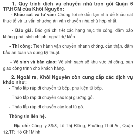
1. Quy trình dịch vụ chuyển nhà trọn gói Quận 6
TP.HCM của Khôi Nguyên:
- Khảo sát và tư vấn:
Chúng tôi sẽ đến tận nhà để khảo sát
thực tế và tư vấn phương án vận chuyển nhà phù hợp nhất.
- Báo giá:
Báo giá chi tiết các hạng mục thi công, đảm bảo
không phát sinh chi phí ngoài dự kiến.
- Thi công:
Tiến hành vận chuyển nhanh chóng, cẩn thận, đảm
bảo an toàn và đúng kỹ thuật.
- Vệ sinh và bàn giao:
Vệ sinh sạch sẽ khu vực thi công, bàn
giao công trình cho khách hàng.
2. Ngoài ra, Khôi Nguyên​ còn cung cấp các dịch vụ
khác như:
- Tháo lắp ráp di chuyển tủ bếp, phụ kiện tủ bếp.
- Tháo lắp ráp di chuyển các loại giường gỗ.
- Tháo lắp ráp di chuyển các loại tủ gỗ.
Thông tin liên hệ:
- Địa chỉ:
Công ty 86/3, Lê Thị Riêng, Phường Thới An, Quận
12,TP. Hồ Chí Minh