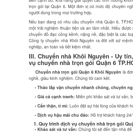
Bên cạnh đó, khả năng giải quyết các tình huống khô
trọn gói tại Quận 6. Một đơn vị có mức độ chuyên ngh
người dùng trong mọi trường hợp.
Nếu bạn đang có nhu cầu chuyển nhà Quận 6, TP.HCM 
một trải nghiệm thuận tiện và an tâm nhất. Hiểu được 
chuyển đồ đạc cồng kềnh, nặng nề, đặc biệt là các loại
Công ty chuyển nhà Khôi Nguyên ra đời với sứ mện
nghiệp, an toàn và tiết kiệm nhất.
III. Chuyển nhà Khôi Nguyên - Uy tí
vụ chuyển nhà trọn gói Quận 6 TP.
Chuyển nhà trọn gói Quận 6 Khôi Nguyên
là đơn
nghề, giàu kinh nghiệm. Chúng tôi cam kết:
- Tháo lắp vận chuyển nhanh chóng, chuyên ng
- Giá cả cạnh tranh:
Miễn phí khảo sát và tư vấn, bá
- Cẩn thận, tỉ mỉ:
Luôn đặt sự hài lòng của khách h
- Dịch vụ hậu mãi chu đáo:
Hỗ trợ khách hàng 24/
1. Quy trình dịch vụ chuyển nhà trọn gói Q
- Khảo sát và tư vấn:
Chúng tôi sẽ đến tận nhà để 