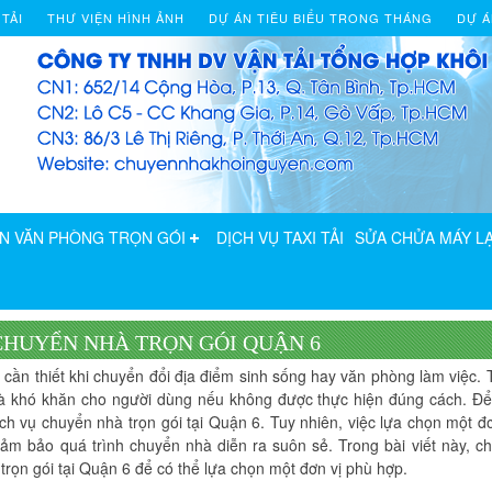
 TẢI
THƯ VIỆN HÌNH ẢNH
DỰ ÁN TIÊU BIỂU TRONG THÁNG
DỰ Á
N VĂN PHÒNG TRỌN GÓI
DỊCH VỤ TAXI TẢI
SỬA CHỬA MÁY LẠ
 CHUYỂN NHÀ TRỌN GÓI QUẬN 6
 cần thiết khi chuyển đổi địa điểm sinh sống hay văn phòng làm việc. 
 và khó khăn cho người dùng nếu không được thực hiện đúng cách. Để
ch vụ chuyển nhà trọn gói tại Quận 6. Tuy nhiên, việc lựa chọn một đ
 đảm bảo quá trình chuyển nhà diễn ra suôn sẻ. Trong bài viết này, c
 trọn gói tại Quận 6 để có thể lựa chọn một đơn vị phù hợp.