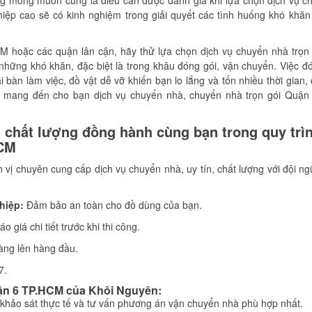
ng mong muốn cũng là điều cần được đánh giá khi lựa chọn dịch vụ c
iệp cao sẽ có kinh nghiệm trong giải quyết các tình huống khó khăn
hoặc các quận lân cận, hãy thử lựa chọn dịch vụ chuyển nhà trọn 
những khó khăn, đặc biệt là trong khâu đóng gói, vận chuyển. Việc đó
 bàn làm việc, đồ vật dễ vỡ khiến bạn lo lắng và tốn nhiều thời gian,
h mang đến cho bạn dịch vụ chuyển nhà, chuyển nhà trọn gói Quận
n, chất lượng đồng hành cùng bạn trong quy trì
HCM
 vị chuyên cung cấp dịch vụ chuyển nhà, uy tín, chất lượng với đội ng
hiệp:
Đảm bảo an toàn cho đồ dùng của bạn.
o giá chi tiết trước khi thi công.
àng lên hàng đầu.
7.
uận 6 TP.HCM của Khôi Nguyên:
khảo sát thực tế và tư vấn phương án vận chuyển nhà phù hợp nhất.