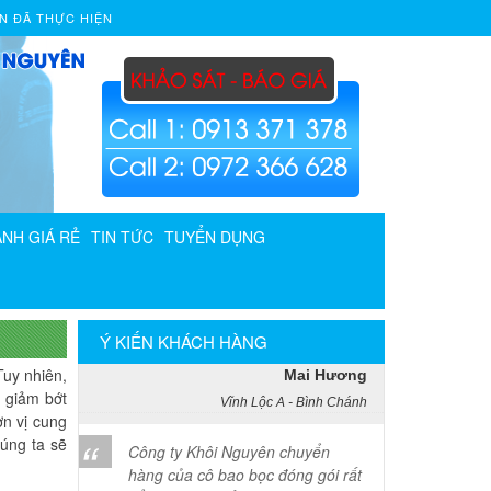
N ĐÃ THỰC HIỆN
Phạm Minh Tuấn
232/2 Cộng Hòa, P.13, Q. Tân Bình
Vợ chồng tôi vừa chuyển về nhà
mới ở Chưng cư Thái An về quận
2. Tôi được biết dịch vụ của Khôi
Nguyên đã lâu và đến nay đã sử
dụng dịch vụ chuyển nhà này. Tôi
xin chúng công ty ngày càng phát
NH GIÁ RẺ
TIN TỨC
TUYỂN DỤNG
triển và nâng cao chất lượng dịch
vụ
Mai Hương
Ý KIẾN KHÁCH HÀNG
Vĩnh Lộc A - Bình Chánh
Tuy nhiên,
 giảm bớt
Công ty Khôi Nguyên chuyển
ơn vị cung
hàng của cô bao bọc đóng gói rất
húng ta sẽ
cẩn thận. Cô rất hài lòng