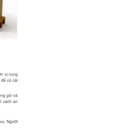
ơn vị cung
 để có cái
óng gói và
t cách an
 vụ. Người