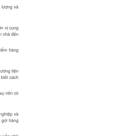
t lượng và
ơn vị cung
ển nhà đến
 hiểm hàng
hương tiện
 biết cách
 vụ nên có
 nghiệp và
g gói hàng