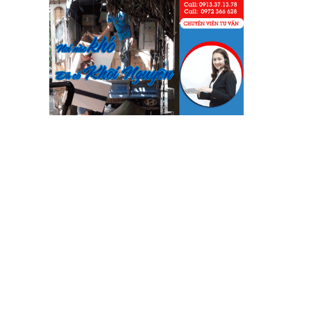
Phạm Minh Tuấn
232/2 Cộng Hòa, P.13, Q. Tân Bình
Vợ chồng tôi vừa chuyển về nhà
mới ở Chưng cư Thái An về quận
2. Tôi được biết dịch vụ của Khôi
Nguyên đã lâu và đến nay đã sử
dụng dịch vụ chuyển nhà này. Tôi
xin chúng công ty ngày càng phát
triển và nâng cao chất lượng dịch
vụ
Mai Hương
Vĩnh Lộc A - Bình Chánh
Công ty Khôi Nguyên chuyển
hàng của cô bao bọc đóng gói rất
cẩn thận. Cô rất hài lòng