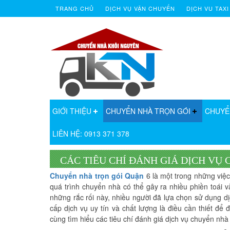
TRANG CHỦ
DỊCH VỤ VẬN CHUYỂN
DỊCH VU TAXI
GIỚI THIỆU
CHUYỂN NHÀ TRỌN GÓI
CHUYỂ
LIÊN HỆ: 0913 371 378
CÁC TIÊU CHÍ ĐÁNH GIÁ DỊCH VỤ
Chuyển nhà trọn gói Quận
6 là một trong những việc
quá trình chuyển nhà có thể gây ra nhiều phiền toái
những rắc rối này, nhiều người đã lựa chọn sử dụng dị
cấp dịch vụ uy tín và chất lượng là điều cần thiết để
cùng tìm hiểu các tiêu chí đánh giá dịch vụ chuyển nhà