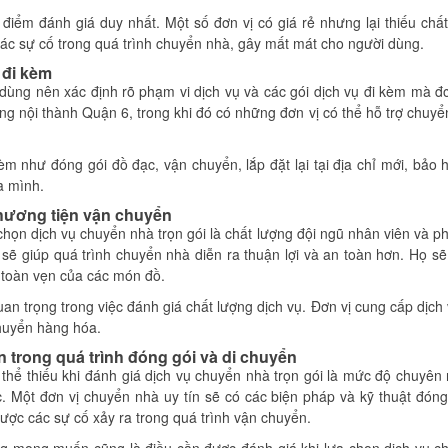
 điểm đánh giá duy nhất. Một số đơn vị có giá rẻ nhưng lại thiếu chấ
các sự cố trong quá trình chuyển nhà, gây mất mát cho người dùng.
 đi kèm
 dùng nên xác định rõ phạm vi dịch vụ và các gói dịch vụ đi kèm mà đ
ong nội thành Quận 6, trong khi đó có những đơn vị có thể hỗ trợ chuy
èm như đóng gói đồ đạc, vận chuyển, lắp đặt lại tại địa chỉ mới, bảo
a mình.
phương tiện vận chuyển
chọn dịch vụ chuyển nhà trọn gói là chất lượng đội ngũ nhân viên và p
ẽ giúp quá trình chuyển nhà diễn ra thuận lợi và an toàn hơn. Họ sẽ
 toàn vẹn của các món đồ.
an trọng trong việc đánh giá chất lượng dịch vụ. Đơn vị cung cấp dịch
huyển hàng hóa.
 trong quá trình đóng gói và di chuyển
thể thiếu khi đánh giá dịch vụ chuyển nhà trọn gói là mức độ chuyên
c. Một đơn vị chuyển nhà uy tín sẽ có các biện pháp và kỹ thuật đón
ược các sự cố xảy ra trong quá trình vận chuyển.