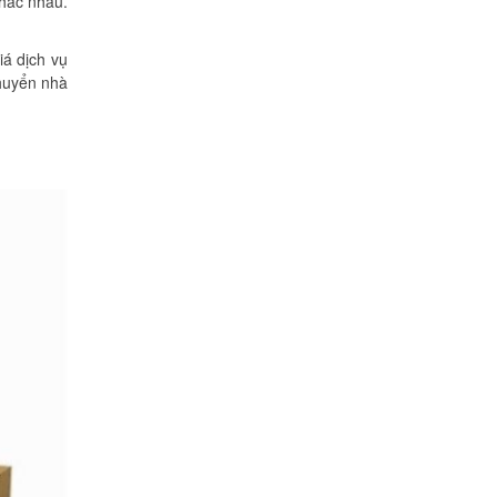
khác nhau.
iá dịch vụ
chuyển nhà