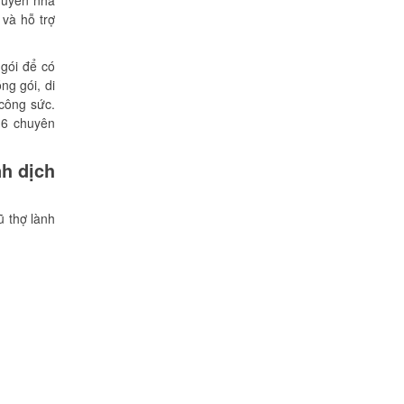
huyển nhà
 và hỗ trợ
gói để có
ng gói, di
 công sức.
 6 chuyên
nh dịch
ũ thợ lành