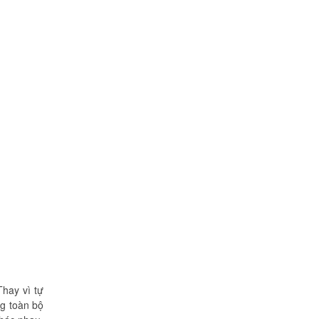
Cô Loan
57 Tây Thạnh, Tân Phú
Khảo sát nhanh, giá cả hợp lý.
Nhân viên nhiệt tình. Chúc công ty
ngày càng phát triển. Cảm ơn
Khôi Nguyên
Chị Tố Nhi
Tô Hiến Thành - Quận 10
Thay vì tự
ng toàn bộ