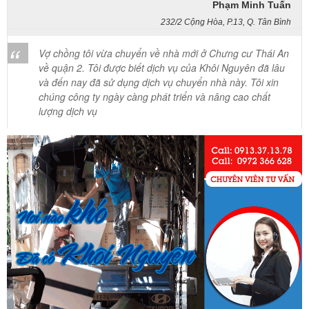
232/2 Cộng Hòa, P.13, Q. Tân Bình
Vợ chồng tôi vừa chuyển về nhà mới ở Chưng cư Thái An
về quận 2. Tôi được biết dịch vụ của Khôi Nguyên đã lâu
và đến nay đã sử dụng dịch vụ chuyển nhà này. Tôi xin
chúng công ty ngày càng phát triển và nâng cao chất
lượng dịch vụ
Mai Hương
Vĩnh Lộc A - Bình Chánh
Công ty Khôi Nguyên chuyển hàng của cô bao bọc đóng
gói rất cẩn thận. Cô rất hài lòng
Cô Loan
57 Tây Thạnh, Tân Phú
Khảo sát nhanh, giá cả hợp lý. Nhân viên nhiệt tình. Chúc
công ty ngày càng phát triển. Cảm ơn Khôi Nguyên