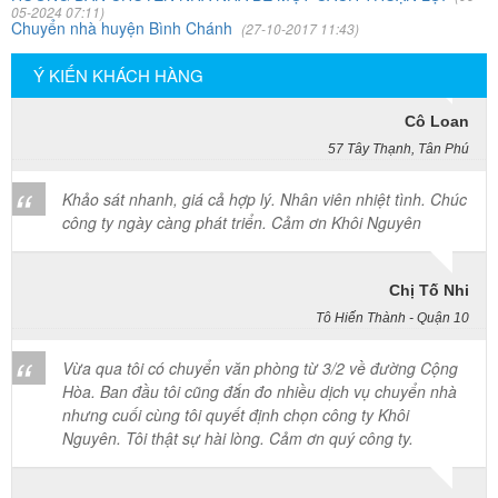
Công ty Khôi Nguyên chuyển hàng của cô bao bọc đóng
05-2024 07:11)
Chuyển nhà huyện Bình Chánh
(27-10-2017 11:43)
gói rất cẩn thận. Cô rất hài lòng
Ý KIẾN KHÁCH HÀNG
Cô Loan
57 Tây Thạnh, Tân Phú
Khảo sát nhanh, giá cả hợp lý. Nhân viên nhiệt tình. Chúc
công ty ngày càng phát triển. Cảm ơn Khôi Nguyên
Chị Tố Nhi
Tô Hiến Thành - Quận 10
Vừa qua tôi có chuyển văn phòng từ 3/2 về đường Cộng
Hòa. Ban đầu tôi cũng đắn đo nhiều dịch vụ chuyển nhà
nhưng cuối cùng tôi quyết định chọn công ty Khôi
Nguyên. Tôi thật sự hài lòng. Cảm ơn quý công ty.
Phạm Minh Tuấn