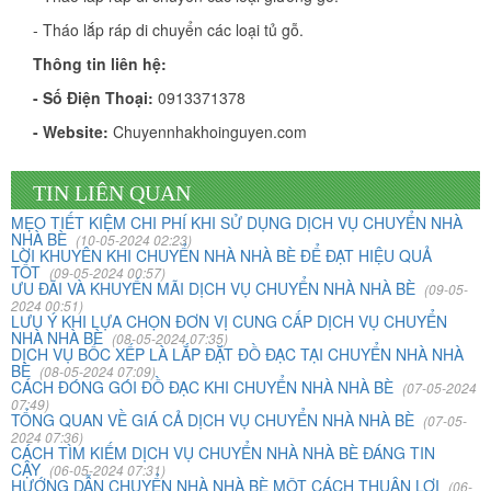
- Tháo lắp ráp di chuyển các loại tủ gỗ.
Vừa qua tôi có chuyển văn phòng từ 3/2 về đường Cộng
Thông tin liên hệ:
Hòa. Ban đầu tôi cũng đắn đo nhiều dịch vụ chuyển nhà
nhưng cuối cùng tôi quyết định chọn công ty Khôi
- Số Điện Thoại:
0913371378
Nguyên. Tôi thật sự hài lòng. Cảm ơn quý công ty.
- Website:
Chuyennhakhoinguyen.com
Phạm Minh Tuấn
TIN LIÊN QUAN
232/2 Cộng Hòa, P.13, Q. Tân Bình
MẸO TIẾT KIỆM CHI PHÍ KHI SỬ DỤNG DỊCH VỤ CHUYỂN NHÀ
NHÀ BÈ
(10-05-2024 02:23)
LỜI KHUYÊN KHI CHUYỂN NHÀ NHÀ BÈ ĐỂ ĐẠT HIỆU QUẢ
Vợ chồng tôi vừa chuyển về nhà mới ở Chưng cư Thái An
TỐT
(09-05-2024 00:57)
về quận 2. Tôi được biết dịch vụ của Khôi Nguyên đã lâu
ƯU ĐÃI VÀ KHUYẾN MÃI DỊCH VỤ CHUYỂN NHÀ NHÀ BÈ
(09-05-
2024 00:51)
và đến nay đã sử dụng dịch vụ chuyển nhà này. Tôi xin
LƯU Ý KHI LỰA CHỌN ĐƠN VỊ CUNG CẤP DỊCH VỤ CHUYỂN
chúng công ty ngày càng phát triển và nâng cao chất
NHÀ NHÀ BÈ
(08-05-2024 07:35)
DỊCH VỤ BỐC XẾP LÀ LẮP ĐẶT ĐỒ ĐẠC TẠI CHUYỂN NHÀ NHÀ
lượng dịch vụ
BÈ
(08-05-2024 07:09)
CÁCH ĐÓNG GÓI ĐỒ ĐẠC KHI CHUYỂN NHÀ NHÀ BÈ
(07-05-2024
07:49)
TỔNG QUAN VỀ GIÁ CẢ DỊCH VỤ CHUYỂN NHÀ NHÀ BÈ
(07-05-
Mai Hương
2024 07:36)
CÁCH TÌM KIẾM DỊCH VỤ CHUYỂN NHÀ NHÀ BÈ ĐÁNG TIN
Vĩnh Lộc A - Bình Chánh
CẬY
(06-05-2024 07:31)
HƯỚNG DẪN CHUYỂN NHÀ NHÀ BÈ MỘT CÁCH THUẬN LỢI
(06-