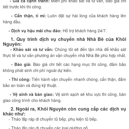
- Giá cả cạnh tranh:
Miễn phí khảo sát và tư vấn, báo giá chi
tiết trước khi thi công.
- Cẩn thận, tỉ mỉ:
Luôn đặt sự hài lòng của khách hàng lên
hàng đầu.
- Dịch vụ hậu mãi chu đáo:
Hỗ trợ khách hàng 24/7.
1. Quy trình dịch vụ chuyển nhà Nhà Bè của Khôi
Nguyên:
- Khảo sát và tư vấn:
Chúng tôi sẽ đến tận nhà để khảo sát
thực tế và tư vấn phương án vận chuyển nhà Nhà Bè phù hợp nhất.
- Báo giá:
Báo giá chi tiết các hạng mục thi công, đảm bảo
không phát sinh chi phí ngoài dự kiến.
- Thi công:
Tiến hành vận chuyển nhanh chóng, cẩn thận, đảm
bảo an toàn và đúng kỹ thuật.
- Vệ sinh và bàn giao:
Vệ sinh sạch sẽ khu vực thi công, bàn
giao công trình cho khách hàng.
2. Ngoài ra, Khôi Nguyên​ còn cung cấp các dịch vụ
khác như:
- Tháo lắp ráp di chuyển tủ bếp, phụ kiện tủ bếp.
- Tháo lắp ráp di chuyển các loại giường gỗ.