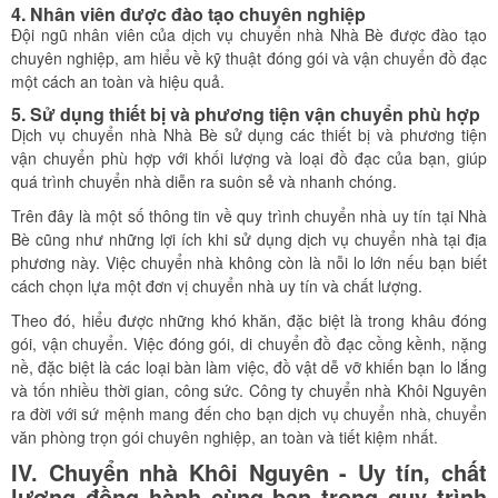
4. Nhân viên được đào tạo chuyên nghiệp
Đội ngũ nhân viên của dịch vụ chuyển nhà Nhà Bè được đào tạo
chuyên nghiệp, am hiểu về kỹ thuật đóng gói và vận chuyển đồ đạc
một cách an toàn và hiệu quả.
5. Sử dụng thiết bị và phương tiện vận chuyển phù hợp
Dịch vụ chuyển nhà Nhà Bè sử dụng các thiết bị và phương tiện
vận chuyển phù hợp với khối lượng và loại đồ đạc của bạn, giúp
quá trình chuyển nhà diễn ra suôn sẻ và nhanh chóng.
Trên đây là một số thông tin về quy trình chuyển nhà uy tín tại Nhà
Bè cũng như những lợi ích khi sử dụng dịch vụ chuyển nhà tại địa
phương này. Việc chuyển nhà không còn là nỗi lo lớn nếu bạn biết
cách chọn lựa một đơn vị chuyển nhà uy tín và chất lượng.
Theo đó, hiểu được những khó khăn, đặc biệt là trong khâu đóng
gói, vận chuyển. Việc đóng gói, di chuyển đồ đạc cồng kềnh, nặng
nề, đặc biệt là các loại bàn làm việc, đồ vật dễ vỡ khiến bạn lo lắng
và tốn nhiều thời gian, công sức. Công ty chuyển nhà Khôi Nguyên
ra đời với sứ mệnh mang đến cho bạn dịch vụ chuyển nhà, chuyển
văn phòng trọn gói chuyên nghiệp, an toàn và tiết kiệm nhất.
IV. Chuyển nhà Khôi Nguyên - Uy tín, chất
lượng đồng hành cùng bạn trong quy trình