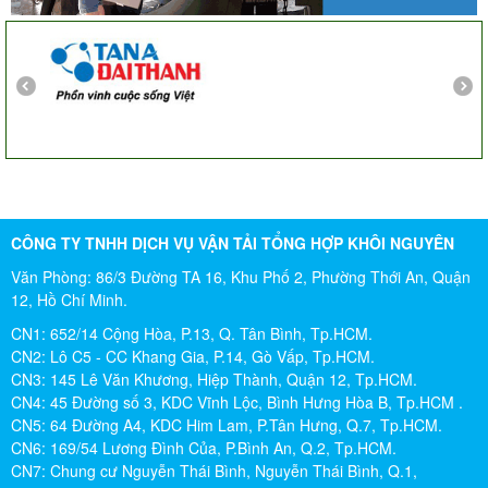
Chị Tố Nhi
Tô Hiến Thành - Quận 10
CÔNG TY TNHH DỊCH VỤ VẬN TẢI TỔNG HỢP KHÔI NGUYÊN
Văn Phòng: 86/3 Đường TA 16, Khu Phố 2, Phường Thới An, Quận
12, Hồ Chí Minh.
CN1: 652/14 Cộng Hòa, P.13, Q. Tân Bình, Tp.HCM.
CN2: Lô C5 - CC Khang Gia, P.14, Gò Vấp, Tp.HCM.
CN3: 145 Lê Văn Khương, Hiệp Thành, Quận 12, Tp.HCM.
CN4: 45 Đường số 3, KDC Vĩnh Lộc, Bình Hưng Hòa B, Tp.HCM .
CN5: 64 Đường A4, KDC Him Lam, P.Tân Hưng, Q.7, Tp.HCM.
CN6: 169/54 Lương Đình Của, P.Bình An, Q.2, Tp.HCM.
CN7: Chung cư Nguyễn Thái Bình, Nguyễn Thái Bình, Q.1,