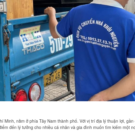
Minh, nằm ở phía Tây Nam thành phố. Với vị trí địa lý thuận lợi, gần
điểm đến lý tưởng cho nhiều cá nhân và gia đình muốn tìm kiếm một nơ