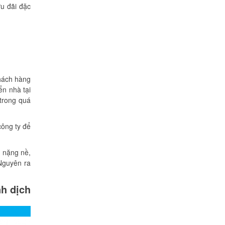
ưu đãi đặc
Khách hàng
ển nhà tại
 trong quá
công ty để
, nặng nề,
 Nguyên ra
nh dịch