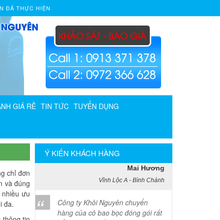
N ĐÃ THỰC HIỆN
Phạm Minh Tuấn
232/2 Cộng Hòa, P.13, Q. Tân Bình
Vợ chồng tôi vừa chuyển về nhà
mới ở Chưng cư Thái An về quận
2. Tôi được biết dịch vụ của Khôi
Nguyên đã lâu và đến nay đã sử
dụng dịch vụ chuyển nhà này. Tôi
xin chúng công ty ngày càng phát
NH GIÁ RẺ
TIN TỨC
TUYỂN DỤNG
triển và nâng cao chất lượng dịch
vụ
Mai Hương
Ý KIẾN KHÁCH HÀNG
Vĩnh Lộc A - Bình Chánh
ng chỉ đơn
Công ty Khôi Nguyên chuyển
àn và đúng
hàng của cô bao bọc đóng gói rất
t nhiều ưu
cẩn thận. Cô rất hài lòng
i đa.
 thông tin