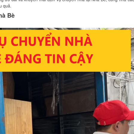
u quả.
hà Bè