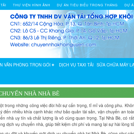
 TẢI
THƯ VIỆN HÌNH ẢNH
DỰ ÁN TIÊU BIỂU TRONG THÁNG
DỰ Á
N VĂN PHÒNG TRỌN GÓI
DỊCH VỤ TAXI TẢI
SỬA CHỬA MÁY LẠ
 CHUYỂN NHÀ NHÀ BÈ
ột trong những công việc đòi hỏi sự cẩn trọng, tỉ mỉ và công phu. Khô
u ý đến nhiều khía cạnh khác như bảo quản tài sản, vận chuyển an to
yển nhà uy tín và chất lượng là vô cùng quan trọng. Tại Nhà Bè, có rấ
dịch vụ chuyển nhà, giúp tiết kiệm chi phí và mang lại sự hài lòng tố
hững ưu đãi và khuyến mãi dịch vụ chuyển nhà tại Nhà Bè, cũng như các