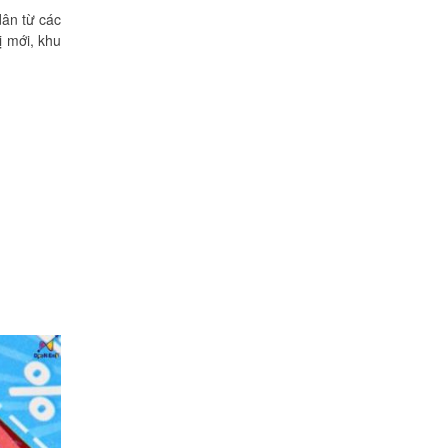
dân từ các
Cô Loan
ị mới, khu
57 Tây Thạnh, Tân Phú
Khảo sát nhanh, giá cả hợp lý.
Nhân viên nhiệt tình. Chúc công ty
ngày càng phát triển. Cảm ơn
Khôi Nguyên
Chị Tố Nhi
Tô Hiến Thành - Quận 10