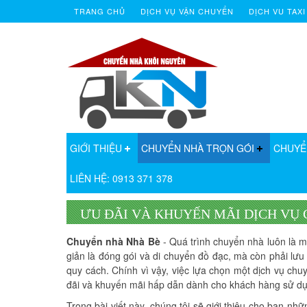
TRANG CHỦ
DỊCH VỤ VẬN CHUYỂN
DỊCH VU TAXI
GIỚI THIỆU
CHUYỂN NHÀ TRỌN GÓI
CHUYỂ
LIÊN HỆ: 0913 371 378
ƯU ĐÃI VÀ KHUYẾN MÃI DỊCH VỤ
Chuyển nhà Nhà Bè
- Quá trình chuyển nhà luôn là m
giản là đóng gói và di chuyển đồ đạc, mà còn phải lư
quy cách. Chính vì vậy, việc lựa chọn một dịch vụ chu
đãi và khuyến mãi hấp dẫn dành cho khách hàng sử dụng 
Trong bài viết này, chúng tôi sẽ giới thiệu cho bạn n