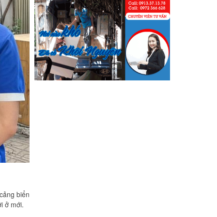
Phạm Minh Tuấn
232/2 Cộng Hòa, P.13, Q. Tân Bình
Vợ chồng tôi vừa chuyển về nhà
mới ở Chưng cư Thái An về quận
2. Tôi được biết dịch vụ của Khôi
Nguyên đã lâu và đến nay đã sử
dụng dịch vụ chuyển nhà này. Tôi
xin chúng công ty ngày càng phát
triển và nâng cao chất lượng dịch
vụ
Mai Hương
Vĩnh Lộc A - Bình Chánh
Công ty Khôi Nguyên chuyển
hàng của cô bao bọc đóng gói rất
 cảng biển
cẩn thận. Cô rất hài lòng
i ở mới.