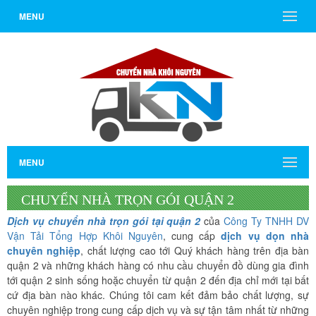
MENU
MENU
CHUYỂN NHÀ TRỌN GÓI QUẬN 2
Dịch vụ chuyển nhà trọn gói tại quận 2
của
Công Ty TNHH DV
Vận Tải Tổng Hợp Khôi Nguyên
, cung cấp
dịch vụ dọn nhà
chuyên nghiệp
, chất lượng cao tới Quý khách hàng trên địa bàn
quận 2 và những khách hàng có nhu cầu chuyển đồ dùng gia đình
tới quận 2 sinh sống hoặc chuyển từ quận 2 đến địa chỉ mới tại bất
cứ địa bàn nào khác. Chúng tôi cam kết đảm bảo chất lượng, sự
chuyên nghiệp trong cung cấp dịch vụ và sự tận tâm nhất từ những