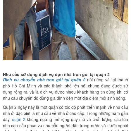
Nhu cầu sử dụng dịch vụ dọn nhà trọn gói tại quận 2
Dịch vụ chuyển nhà trọn gói tại quận 2
nói riêng và tại thành
phố Hồ Chí Minh và các thành phố lớn nói chung đang được sử
dụng rộng rãi và là dịch vụ được nhiều khách hàng tin dùng khi có
nhu cầu chuyển đồ dùng gia đình đến một địa điểm mới sinh sống.
Quận 2 ngày này là một quận có tốc độ phát triển mạnh về nhu cầu
nhà ở, đặc biệt là nhu cầu về nhà ở cao cấp. Trong những năm gần
đây,
quận 2
không ngừng mở rộng quy mô và chất lượng các tòa
nha cao cấp phục vụ nhu cầu người dân trong nước và nước ngoài