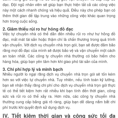
đạc. Đội ngũ nhân viên sẽ giúp bạn thực hiện tất cả các công việc
này một cách nhanh chóng và hiệu quả. Điều này cho phép bạn có
thêm thời gian để tập trung vào những công việc khác quan trọng
hơn trong cuộc sống.
2. Giảm thiểu rủi ro hư hỏng đồ đạc
Việc tự chuyển nhà có thể dẫn đến nhiều rủi ro như hư hỏng đồ
đạc, mất mát tài sản hoặc thậm chí là chấn thương trong quá trình
vận chuyển. Với dịch vụ chuyển nhà trọn gói, bạn sẽ được đảm bảo
rằng mọi đồ đạc của mình sẽ được bảo vệ và vận chuyển một cách
an toàn nhất. Các công ty chuyển nhà thường có bảo hiểm cho
hàng hóa, giúp bạn yên tâm hơn khi giao phó tài sản của mình.
3. Chi phí hợp lý và minh bạch
Nhiều người lo ngại rằng dịch vụ chuyển nhà trọn gói sẽ tốn kém
hơn so với việc tự chuyển nhà. Tuy nhiên, nếu tính toán kỹ lưỡng,
bạn sẽ nhận thấy rằng chi phí cho dịch vụ chuyển nhà trọn gói thực
tế có thể tiết kiệm hơn rất nhiều khi bạn tính đến thời gian, công
sức và rủi ro có thể xảy ra. Hơn nữa, các công ty chuyển nhà
thường cung cấp bảng giá rõ ràng, giúp bạn dễ dàng nắm bắt chi
phí trước khi quyết định sử dụng dịch vụ.
IV. Tiết kiệm thời gian và công sức tối đa