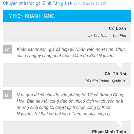
gói rất cẩn thận. Cô rất hài lòng
Chuyển nhà trọn gói Bình Tân giá rẻ
(07-12-2018 15:30)
Ý KIẾN KHÁCH HÀNG
Cô Loan
57 Tây Thạnh, Tân Phú
Khảo sát nhanh, giá cả hợp lý. Nhân viên nhiệt tình. Chúc
công ty ngày càng phát triển. Cảm ơn Khôi Nguyên
Chị Tố Nhi
Tô Hiến Thành - Quận 10
Vừa qua tôi có chuyển văn phòng từ 3/2 về đường Cộng
Hòa. Ban đầu tôi cũng đắn đo nhiều dịch vụ chuyển nhà
nhưng cuối cùng tôi quyết định chọn công ty Khôi
Nguyên. Tôi thật sự hài lòng. Cảm ơn quý công ty.
Phạm Minh Tuấn
232/2 Cộng Hòa, P.13, Q. Tân Bình