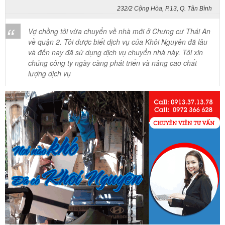
Vợ chồng tôi vừa chuyển về nhà mới ở Chưng cư Thái An
về quận 2. Tôi được biết dịch vụ của Khôi Nguyên đã lâu
và đến nay đã sử dụng dịch vụ chuyển nhà này. Tôi xin
chúng công ty ngày càng phát triển và nâng cao chất
lượng dịch vụ
Mai Hương
Vĩnh Lộc A - Bình Chánh
Công ty Khôi Nguyên chuyển hàng của cô bao bọc đóng
gói rất cẩn thận. Cô rất hài lòng
Cô Loan
57 Tây Thạnh, Tân Phú
Khảo sát nhanh, giá cả hợp lý. Nhân viên nhiệt tình. Chúc
công ty ngày càng phát triển. Cảm ơn Khôi Nguyên