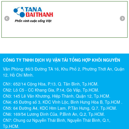
Chị Tố Nhi
Tô Hiến Thành - Quận 10
CÔNG TY TNHH DỊCH VỤ VẬN TẢI TỔNG HỢP KHÔI NGUYÊN
Văn Phòng: 86/3 Đường TA 16, Khu Phố 2, Phường Thới An, Quận
12, Hồ Chí Minh.
CN1: 652/14 Cộng Hòa, P.13, Q. Tân Bình, Tp.HCM.
CN2: Lô C5 - CC Khang Gia, P.14, Gò Vấp, Tp.HCM.
CN3: 145 Lê Văn Khương, Hiệp Thành, Quận 12, Tp.HCM.
CN4: 45 Đường số 3, KDC Vĩnh Lộc, Bình Hưng Hòa B, Tp.HCM .
CN5: 64 Đường A4, KDC Him Lam, P.Tân Hưng, Q.7, Tp.HCM.
CN6: 169/54 Lương Đình Của, P.Bình An, Q.2, Tp.HCM.
CN7: Chung cư Nguyễn Thái Bình, Nguyễn Thái Bình, Q.1,
Tp.HCM.