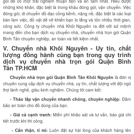
gói để có một trải nghiệm thuận tiện và an tâm nhất. Hiểu được
những khó khăn, đặc biệt là trong khâu đóng gói, vận chuyển. Việc
đóng gói, di chuyển đồ đạc cồng kềnh, nặng nề, đặc biệt là các loại
bàn làm việc, đồ vật dễ vỡ khiến bạn lo lắng và tốn nhiều thời gian,
công sức. Công ty chuyển nhà Khôi Nguyên ra đời với sứ mệnh
mang đến cho bạn dịch vụ chuyển nhà, chuyển nhà trọn gói Quận
Bình Tân chuyên nghiệp, an toàn và tiết kiệm nhất.
V. Chuyển nhà Khôi Nguyên - Uy tín, chất
lượng đồng hành cùng bạn trong quy trình
dịch vụ chuyển nhà trọn gói Quận Bình
Tân
TP.HCM
Chuyển nhà trọn gói Quận Bình Tân
Khôi Nguyên
là đơn vị
chuyên cung cấp dịch vụ chuyển nhà, uy tín, chất lượng với đội ngũ
thợ lành nghề, giàu kinh nghiệm. Chúng tôi cam kết:
- Tháo lắp vận chuyển nhanh chóng, chuyên nghiệp:
Đảm
bảo an toàn cho đồ dùng của bạn.
- Giá cả cạnh tranh:
Miễn phí khảo sát và tư vấn, báo giá chi
tiết trước khi thi công.
- Cẩn thận, tỉ mỉ:
Luôn đặt sự hài lòng của khách hàng lên