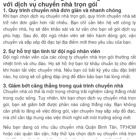
với dịch vụ chuyển nhà trọn gói
1. Quy trình chuyển nhà đơn giản và nhanh chóng
Khi bạn chọn dịch vụ chuyển nhà trọn gói, quy trình chuyển nhà sẽ
trở nên đơn giản hơn rất nhiều. Bạn chỉ cần liên hệ với công ty
chuyển nhà, họ sẽ đến khảo sát và tư vấn cho bạn về gói dịch vụ
phù hợp. Sau đó, đội ngũ nhân viên sẽ tiến hành đóng gói, vận
chuyển và sắp xếp đồ đạc tại địa điểm mới theo yêu cầu của bạn.
2. Sự hỗ trợ tận tình từ đội ngũ nhân viên
Đội ngũ nhân viên của các công ty chuyển nhà trọn gói thường rất
nhiệt tình và chu đáo. Họ sẽ hỗ trợ bạn từ khâu chuẩn bị cho đến
khi hoàn tất việc chuyển nhà. Nếu bạn có bất kỳ yêu cầu đặc biệt
nào, họ cũng sẽ cố gắng đáp ứng để đảm bảo bạn hài lòng nhất.
3. Giảm bớt căng thẳng trong quá trình chuyển nhà
Chuyển nhà có thể là một trong những trải nghiệm căng thẳng nhất
trong cuộc sống. Tuy nhiên, khi bạn chọn dịch vụ chuyển nhà trọn
gói, bạn sẽ giảm bớt được phần nào căng thẳng này. Bạn không
cần phải lo lắng về việc đóng gói, vận chuyển hay sắp xếp đồ đạc,
mà chỉ cần tập trung vào việc thích nghi với môi trường sống mới.
Nếu bạn đang có nhu cầu chuyển nhà Quận Bình Tân, TP.HCM
hoặc các quận lân cận, hãy thử lựa chọn dịch vụ chuyển nhà trọn