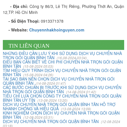
- Địa chỉ:
Công ty 86/3, Lê Thị Riêng, Phường Thới An, Quận
Vừa qua tôi có chuyển văn phòng từ 3/2 về đường Cộng
12,TP. Hồ Chí Minh
Hòa. Ban đầu tôi cũng đắn đo nhiều dịch vụ chuyển nhà
nhưng cuối cùng tôi quyết định chọn công ty Khôi
- Số Điện Thoại:
0913371378
Nguyên. Tôi thật sự hài lòng. Cảm ơn quý công ty.
- Website:
Chuyennhakhoinguyen.com
Phạm Minh Tuấn
TIN LIÊN QUAN
232/2 Cộng Hòa, P.13, Q. Tân Bình
NHỮNG ĐIỀU CẦN LƯU Ý KHI SỬ DỤNG DỊCH VỤ CHUYỂN NHÀ
TRỌN GÓI QUẬN BÌNH TÂN
(16-08-2024 03:34)
ĐIỀU BẠN CẦN BIẾT VỀ CHI PHÍ CHUYỂN NHÀ TRỌN GÓI QUẬN
Vợ chồng tôi vừa chuyển về nhà mới ở Chưng cư Thái An
BÌNH TÂN
(15-08-2024 05:03)
về quận 2. Tôi được biết dịch vụ của Khôi Nguyên đã lâu
TÌM HIỂU QUY TRÌNH DỊCH VỤ CHUYỂN NHÀ TRỌN GÓI QUẬN
và đến nay đã sử dụng dịch vụ chuyển nhà này. Tôi xin
BÌNH TÂN
(15-08-2024 04:26)
TẠI SAO BẠN NÊN CHỌN DỊCH VỤ CHUYỂN NHÀ TRỌN GÓI
chúng công ty ngày càng phát triển và nâng cao chất
QUẬN BÌNH TÂN
(14-08-2024 01:47)
lượng dịch vụ
CÁC BƯỚC CHUẨN BỊ TRƯỚC KHI SỬ DỤNG DỊCH VỤ CHUYỂN
NHÀ TRỌN GÓI QUẬN BÌNH TÂN
(14-08-2024 01:42)
TIÊU CHÍ LỰA CHỌN CÔNG TY CHUYỂN NHÀ TRỌN GÓI QUẬN
BÌNH TÂN UY TÍN
(13-08-2024 13:20)
Mai Hương
DỊCH VỤ CHUYỂN NHÀ TRỌN GÓI QUẬN BÌNH TÂN HỖ TRỢ
NHANH CHÓNG VÀ HIỆU QUẢ
(13-08-2024 13:09)
Vĩnh Lộc A - Bình Chánh
KINH NGHIỆM CHỌN DỊCH VỤ CHUYỂN NHÀ TRỌN GÓI QUẬN
BÌNH TÂN
(12-08-2024 03:31)
DỊCH VỤ CHUYỂN NHÀ TRỌN GÓI QUẬN BÌNH TÂN
(12-08-2024
Công ty Khôi Nguyên chuyển hàng của cô bao bọc đóng
03:18)