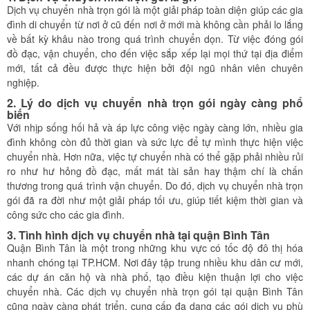
Dịch vụ chuyển nhà trọn gói là một giải pháp toàn diện giúp các gia
đình di chuyển từ nơi ở cũ đến nơi ở mới mà không cần phải lo lắng
về bất kỳ khâu nào trong quá trình chuyển dọn. Từ việc đóng gói
đồ đạc, vận chuyển, cho đến việc sắp xếp lại mọi thứ tại địa điểm
mới, tất cả đều được thực hiện bởi đội ngũ nhân viên chuyên
nghiệp.
2. Lý do dịch vụ chuyển nhà trọn gói ngày càng phổ
biến
Với nhịp sống hối hả và áp lực công việc ngày càng lớn, nhiều gia
đình không còn đủ thời gian và sức lực để tự mình thực hiện việc
chuyển nhà. Hơn nữa, việc tự chuyển nhà có thể gặp phải nhiều rủi
ro như hư hỏng đồ đạc, mất mát tài sản hay thậm chí là chấn
thương trong quá trình vận chuyển. Do đó, dịch vụ chuyển nhà trọn
gói đã ra đời như một giải pháp tối ưu, giúp tiết kiệm thời gian và
công sức cho các gia đình.
3. Tình hình dịch vụ chuyển nhà tại quận Bình Tân
Quận Bình Tân là một trong những khu vực có tốc độ đô thị hóa
nhanh chóng tại TP.HCM. Nơi đây tập trung nhiều khu dân cư mới,
các dự án căn hộ và nhà phố, tạo điều kiện thuận lợi cho việc
chuyển nhà. Các dịch vụ chuyển nhà trọn gói tại quận Bình Tân
cũng ngày càng phát triển, cung cấp đa dạng các gói dịch vụ phù