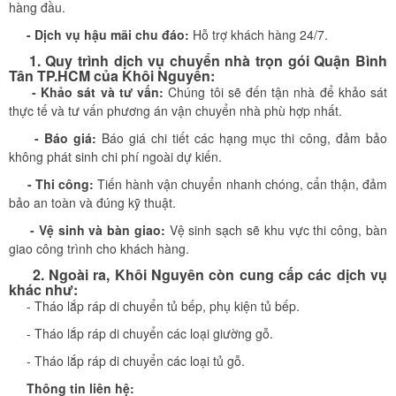
hàng đầu.
- Dịch vụ hậu mãi chu đáo:
Hỗ trợ khách hàng 24/7.
1. Quy trình dịch vụ chuyển nhà trọn gói Quận Bình
Tân TP.HCM của Khôi Nguyên:
- Khảo sát và tư vấn:
Chúng tôi sẽ đến tận nhà để khảo sát
thực tế và tư vấn phương án vận chuyển nhà phù hợp nhất.
- Báo giá:
Báo giá chi tiết các hạng mục thi công, đảm bảo
không phát sinh chi phí ngoài dự kiến.
- Thi công:
Tiến hành vận chuyển nhanh chóng, cẩn thận, đảm
bảo an toàn và đúng kỹ thuật.
- Vệ sinh và bàn giao:
Vệ sinh sạch sẽ khu vực thi công, bàn
giao công trình cho khách hàng.
2. Ngoài ra, Khôi Nguyên​ còn cung cấp các dịch vụ
khác như:
- Tháo lắp ráp di chuyển tủ bếp, phụ kiện tủ bếp.
- Tháo lắp ráp di chuyển các loại giường gỗ.
- Tháo lắp ráp di chuyển các loại tủ gỗ.
Thông tin liên hệ: