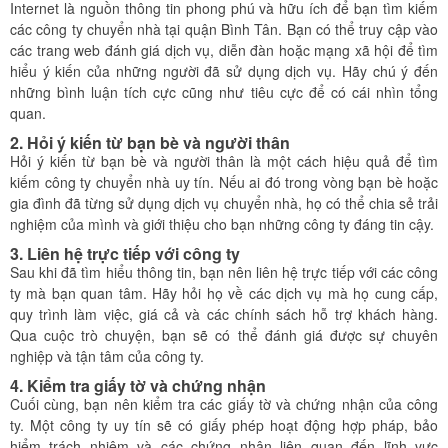
Internet là nguồn thông tin phong phú và hữu ích để bạn tìm kiếm
các công ty chuyển nhà tại quận Bình Tân. Bạn có thể truy cập vào
các trang web đánh giá dịch vụ, diễn đàn hoặc mạng xã hội để tìm
hiểu ý kiến của những người đã sử dụng dịch vụ. Hãy chú ý đến
những bình luận tích cực cũng như tiêu cực để có cái nhìn tổng
quan.
2.
Hỏi ý kiến từ bạn bè và người thân
Hỏi ý kiến từ bạn bè và người thân là một cách hiệu quả để tìm
kiếm công ty chuyển nhà uy tín. Nếu ai đó trong vòng bạn bè hoặc
gia đình đã từng sử dụng dịch vụ chuyển nhà, họ có thể chia sẻ trải
nghiệm của mình và giới thiệu cho bạn những công ty đáng tin cậy.
3.
Liên hệ trực tiếp với công ty
Sau khi đã tìm hiểu thông tin, bạn nên liên hệ trực tiếp với các công
ty mà bạn quan tâm. Hãy hỏi họ về các dịch vụ mà họ cung cấp,
quy trình làm việc, giá cả và các chính sách hỗ trợ khách hàng.
Qua cuộc trò chuyện, bạn sẽ có thể đánh giá được sự chuyên
nghiệp và tận tâm của công ty.
4.
Kiểm tra giấy tờ và chứng nhận
Cuối cùng, bạn nên kiểm tra các giấy tờ và chứng nhận của công
ty. Một công ty uy tín sẽ có giấy phép hoạt động hợp pháp, bảo
hiểm trách nhiệm và các chứng nhận liên quan đến lĩnh vực