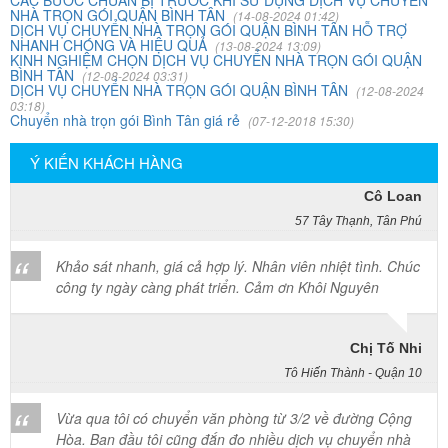
CÁC BƯỚC CHUẨN BỊ TRƯỚC KHI SỬ DỤNG DỊCH VỤ CHUYỂN
NHÀ TRỌN GÓI QUẬN BÌNH TÂN
(14-08-2024 01:42)
Mai Hương
DỊCH VỤ CHUYỂN NHÀ TRỌN GÓI QUẬN BÌNH TÂN HỖ TRỢ
NHANH CHÓNG VÀ HIỆU QUẢ
(13-08-2024 13:09)
Vĩnh Lộc A - Bình Chánh
KINH NGHIỆM CHỌN DỊCH VỤ CHUYỂN NHÀ TRỌN GÓI QUẬN
BÌNH TÂN
(12-08-2024 03:31)
Công ty Khôi Nguyên chuyển hàng của cô bao bọc đóng
DỊCH VỤ CHUYỂN NHÀ TRỌN GÓI QUẬN BÌNH TÂN
(12-08-2024
03:18)
gói rất cẩn thận. Cô rất hài lòng
Chuyển nhà trọn gói Bình Tân giá rẻ
(07-12-2018 15:30)
Ý KIẾN KHÁCH HÀNG
Cô Loan
57 Tây Thạnh, Tân Phú
Khảo sát nhanh, giá cả hợp lý. Nhân viên nhiệt tình. Chúc
công ty ngày càng phát triển. Cảm ơn Khôi Nguyên
Chị Tố Nhi
Tô Hiến Thành - Quận 10
Vừa qua tôi có chuyển văn phòng từ 3/2 về đường Cộng
Hòa. Ban đầu tôi cũng đắn đo nhiều dịch vụ chuyển nhà
nhưng cuối cùng tôi quyết định chọn công ty Khôi