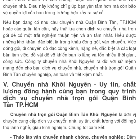
chuyển nhà. Điều này không chỉ giúp bạn yên tâm hơn mà còn bảo
vệ quyền lợi của bạn trong trường hợp xảy ra sự cố.
Nếu bạn đang có nhu cầu chuyển nhà Quận Bình Tân, TP.HCM
hoặc các quận lân cận, hãy thử lựa chọn dịch vụ chuyển nhà trọn
gói để có một trải nghiệm thuận tiện và an tâm nhất. Hiểu được
những khó khăn, đặc biệt là trong khâu đóng gói, vận chuyển. Việc
đóng gói, di chuyển đồ đạc cồng kềnh, nặng nề, đặc biệt là các loại
bàn làm việc, đồ vật dễ vỡ khiến bạn lo lắng và tốn nhiều thời gian,
công sức. Công ty chuyển nhà Khôi Nguyên ra đời với sứ mệnh
mang đến cho bạn dịch vụ chuyển nhà, chuyển nhà trọn gói Quận
Bình Tân chuyên nghiệp, an toàn và tiết kiệm nhất.
V. Chuyển nhà Khôi Nguyên - Uy tín, chất
lượng đồng hành cùng bạn trong quy trình
dịch vụ chuyển nhà trọn gói Quận Bình
Tân
TP.HCM
Chuyển nhà trọn gói Quận Bình Tân
Khôi Nguyên
là đơn vị
chuyên cung cấp dịch vụ chuyển nhà, uy tín, chất lượng với đội ngũ
thợ lành nghề, giàu kinh nghiệm. Chúng tôi cam kết:
- Tháo lắp vận chuyển nhanh chóng, chuyên nghiệp:
Đảm