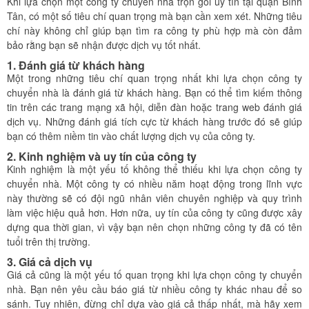
Khi lựa chọn một công ty chuyển nhà trọn gói uy tín tại quận Bình
Tân, có một số tiêu chí quan trọng mà bạn cần xem xét. Những tiêu
chí này không chỉ giúp bạn tìm ra công ty phù hợp mà còn đảm
bảo rằng bạn sẽ nhận được dịch vụ tốt nhất.
1.
Đánh giá từ khách hàng
Một trong những tiêu chí quan trọng nhất khi lựa chọn công ty
chuyển nhà là đánh giá từ khách hàng. Bạn có thể tìm kiếm thông
tin trên các trang mạng xã hội, diễn đàn hoặc trang web đánh giá
dịch vụ. Những đánh giá tích cực từ khách hàng trước đó sẽ giúp
bạn có thêm niềm tin vào chất lượng dịch vụ của công ty.
2.
Kinh nghiệm và uy tín của công ty
Kinh nghiệm là một yếu tố không thể thiếu khi lựa chọn công ty
chuyển nhà. Một công ty có nhiều năm hoạt động trong lĩnh vực
này thường sẽ có đội ngũ nhân viên chuyên nghiệp và quy trình
làm việc hiệu quả hơn. Hơn nữa, uy tín của công ty cũng được xây
dựng qua thời gian, vì vậy bạn nên chọn những công ty đã có tên
tuổi trên thị trường.
3.
Giá cả dịch vụ
Giá cả cũng là một yếu tố quan trọng khi lựa chọn công ty chuyển
nhà. Bạn nên yêu cầu báo giá từ nhiều công ty khác nhau để so
sánh. Tuy nhiên, đừng chỉ dựa vào giá cả thấp nhất, mà hãy xem