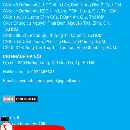
CN4: 45 Đường số 3, KDC Vĩnh Lộc, Bình Hưng Hòa B, Tp.HCM .
CN5: 64 Đường A4, KDC Him Lam, P.Tân Hưng, Q.7, Tp.HCM.
CN6: 169/54 Lương Đình Của, P.Bình An, Q.2, Tp.HCM.
CN7: Chung cư Nguyễn Thái Bình, Nguyễn Thái Bình, Q.1,
Tp.HCM.
CN8: 386/52 Lê Văn Sỹ, Phường 14, Quận 3, Tp.HCM.
CN9: 7 Lê Cảnh Tuân, Phú Thọ Hoà, Tân Phú, Tp.HCM.
CN10: 37 Đường Tân Túc, TT. Tân Túc, Bình Chánh, Tp.HCM.
CHI NHÁNH HÀ NỘI
Địa chỉ: 850 Đường Láng, Q. Đống Đa, Tp. Hà Nội
Hotline liên hệ: 0972366628
Email:
chuyennhakhoinguyen@gmail.com
Online:
6
Truy cập hôm nay:
220
Truy cập tháng này:
529768