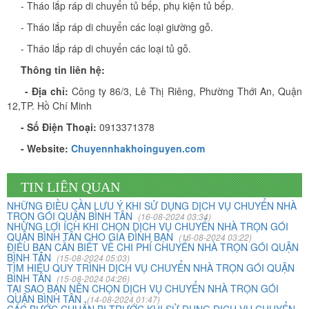
- Tháo lắp ráp di chuyển tủ bếp, phụ kiện tủ bếp.
- Tháo lắp ráp di chuyển các loại giường gỗ.
- Tháo lắp ráp di chuyển các loại tủ gỗ.
Thông tin liên hệ:
Vừa qua tôi có chuyển văn phòng từ 3/2 về đường Cộng
- Địa chỉ:
Công ty 86/3, Lê Thị Riêng, Phường Thới An, Quận
Hòa. Ban đầu tôi cũng đắn đo nhiều dịch vụ chuyển nhà
12,TP. Hồ Chí Minh
nhưng cuối cùng tôi quyết định chọn công ty Khôi
- Số Điện Thoại:
0913371378
Nguyên. Tôi thật sự hài lòng. Cảm ơn quý công ty.
- Website:
Chuyennhakhoinguyen.com
Phạm Minh Tuấn
TIN LIÊN QUAN
232/2 Cộng Hòa, P.13, Q. Tân Bình
NHỮNG ĐIỀU CẦN LƯU Ý KHI SỬ DỤNG DỊCH VỤ CHUYỂN NHÀ
TRỌN GÓI QUẬN BÌNH TÂN
(16-08-2024 03:34)
Vợ chồng tôi vừa chuyển về nhà mới ở Chưng cư Thái An
NHỮNG LỢI ÍCH KHI CHỌN DỊCH VỤ CHUYỂN NHÀ TRỌN GÓI
QUẬN BÌNH TÂN CHO GIA ĐÌNH BẠN
về quận 2. Tôi được biết dịch vụ của Khôi Nguyên đã lâu
(16-08-2024 03:22)
ĐIỀU BẠN CẦN BIẾT VỀ CHI PHÍ CHUYỂN NHÀ TRỌN GÓI QUẬN
và đến nay đã sử dụng dịch vụ chuyển nhà này. Tôi xin
BÌNH TÂN
(15-08-2024 05:03)
chúng công ty ngày càng phát triển và nâng cao chất
TÌM HIỂU QUY TRÌNH DỊCH VỤ CHUYỂN NHÀ TRỌN GÓI QUẬN
BÌNH TÂN
(15-08-2024 04:26)
lượng dịch vụ
TẠI SAO BẠN NÊN CHỌN DỊCH VỤ CHUYỂN NHÀ TRỌN GÓI
QUẬN BÌNH TÂN
(14-08-2024 01:47)