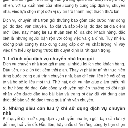
nhiên, với sự xuất hiện của nhiều công ty cung cấp dịch vụ chuyển
nhà, việc lựa chọn một đơn vị uy tín trở thành một thách thức lớn.
Dịch vụ chuyển nhà trọn gói thường bao gồm các bước như đóng
gói đồ đạc, vận chuyển, lắp đặt và sắp xếp lại đồ đạc tại địa điểm
mới. Điều này mang lại sự thuận tiện tối đa cho khách hàng, đặc
biệt là những người bận rộn với công việc và gia đình. Tuy nhiên,
không phải công ty nào cũng cung cấp dịch vụ chất lượng, vì vậy
việc tìm hiểu kỹ lưỡng trước khi quyết định là rất quan trọng.
1.
Lợi ích của dịch vụ chuyển nhà trọn gói
Dịch vụ chuyển nhà trọn gói mang lại nhiều lợi ích cho khách hàng.
Đầu tiên, nó giúp tiết kiệm thời gian. Thay vì phải tự mình thực hiện
từng bước trong quá trình chuyển nhà, bạn chỉ cần liên hệ với công
ty và họ sẽ lo liệu mọi thứ. Thứ hai, dịch vụ này giúp giảm thiểu rủi
ro hư hỏng đồ đạc. Các công ty chuyên nghiệp thường có đội ngũ
nhân viên được đào tạo bài bản và trang bị đầy đủ vật dụng cần
thiết để bảo vệ đồ đạc trong quá trình vận chuyển.
2.
Những điều cần lưu ý khi sử dụng dịch vụ chuyển
nhà
Khi quyết định sử dụng dịch vụ chuyển nhà trọn gói, bạn cần lưu ý
đến một số vấn đề. Đầu tiên, hãy chắc chắn rằng công ty bạn chọn