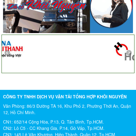
57 Tây Thạnh, Tân Phú
Khảo sát nhanh, giá cả hợp lý. Nhân viên nhiệt tình. Chúc
công ty ngày càng phát triển. Cảm ơn Khôi Nguyên
Chị Tố Nhi
Tô Hiến Thành - Quận 10
CÔNG TY TNHH DỊCH VỤ VẬN TẢI TỔNG HỢP KHÔI NGUYÊN
Văn Phòng: 86/3 Đường TA 16, Khu Phố 2, Phường Thới An, Quận
12, Hồ Chí Minh.
CN1: 652/14 Cộng Hòa, P.13, Q. Tân Bình, Tp.HCM.
CN2: Lô C5 - CC Khang Gia, P.14, Gò Vấp, Tp.HCM.
CN3: 145 Lê Văn Khương, Hiệp Thành, Quận 12, Tp.HCM.