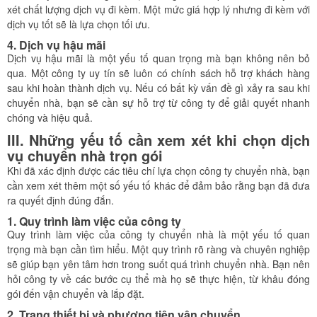
xét chất lượng dịch vụ đi kèm. Một mức giá hợp lý nhưng đi kèm với
dịch vụ tốt sẽ là lựa chọn tối ưu.
4.
Dịch vụ hậu mãi
Dịch vụ hậu mãi là một yếu tố quan trọng mà bạn không nên bỏ
qua. Một công ty uy tín sẽ luôn có chính sách hỗ trợ khách hàng
sau khi hoàn thành dịch vụ. Nếu có bất kỳ vấn đề gì xảy ra sau khi
chuyển nhà, bạn sẽ cần sự hỗ trợ từ công ty để giải quyết nhanh
chóng và hiệu quả.
III. Những yếu tố cần xem xét khi chọn dịch
vụ chuyển nhà trọn gói
Khi đã xác định được các tiêu chí lựa chọn công ty chuyển nhà, bạn
cần xem xét thêm một số yếu tố khác để đảm bảo rằng bạn đã đưa
ra quyết định đúng đắn.
1.
Quy trình làm việc của công ty
Quy trình làm việc của công ty chuyển nhà là một yếu tố quan
trọng mà bạn cần tìm hiểu. Một quy trình rõ ràng và chuyên nghiệp
sẽ giúp bạn yên tâm hơn trong suốt quá trình chuyển nhà. Bạn nên
hỏi công ty về các bước cụ thể mà họ sẽ thực hiện, từ khâu đóng
gói đến vận chuyển và lắp đặt.
2.
Trang thiết bị và phương tiện vận chuyển